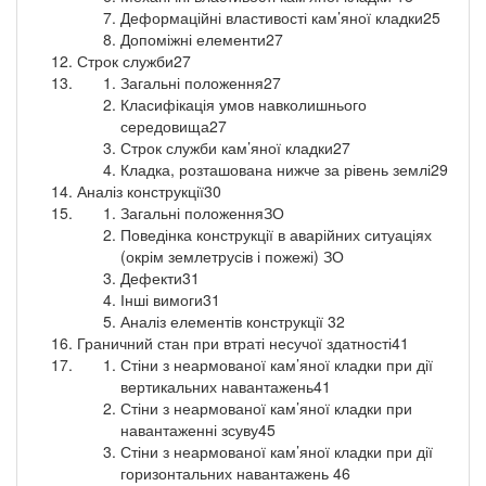
Деформаційні властивості кам’яної кладки25
Допоміжні елементи27
Строк служби27
Загальні положення27
Класифікація умов навколишнього
середовища27
Строк служби кам’яної кладки27
Кладка, розташована нижче за рівень землі29
Аналіз конструкції30
Загальні положенняЗО
Поведінка конструкції в аварійних ситуаціях
(окрім землетрусів і пожежі) ЗО
Дефекти31
Інші вимоги31
Аналіз елементів конструкції 32
Граничний стан при втраті несучої здатності41
Стіни з неармованої кам’яної кладки при дії
вертикальних навантажень41
Стіни з неармованої кам’яної кладки при
навантаженні зсуву45
Стіни з неармованої кам’яної кладки при дії
горизонтальних навантажень 46