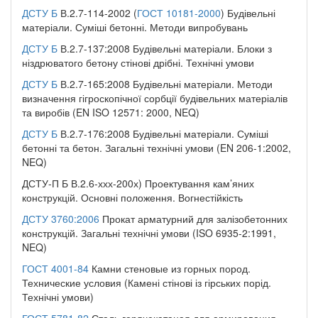
ДСТУ Б
В.2.7-114-2002 (
ГОСТ 10181-2000
) Будівельні
матеріали. Суміші бетонні. Методи випробувань
ДСТУ Б
В.2.7-137:2008 Будівельні матеріали. Блоки з
ніздрюватого бетону стінові дрібні. Технічні умови
ДСТУ Б
В.2.7-165:2008 Будівельні матеріали. Методи
визначення гігроскопічної сорбції будівельних матеріалів
та виробів (EN ISO 12571: 2000, NEQ)
ДСТУ Б
В.2.7-176:2008 Будівельні матеріали. Суміші
бетонні та бетон. Загальні технічні умови (EN 206-1:2002,
NEQ)
ДСТУ-П Б В.2.6-ххх-200х) Проектування кам’яних
конструкцій. Основні положення. Вогнестійкість
ДСТУ 3760:2006
Прокат арматурний для залізобетонних
конструкцій. Загальні технічні умови (ISO 6935-2:1991,
NEQ)
ГОСТ 4001-84
Камни стеновые из горных пород.
Технические условия (Камені стінові із гірських порід.
Технічні умови)
ГОСТ 5781-82
Сталь горячекатаная для армирования