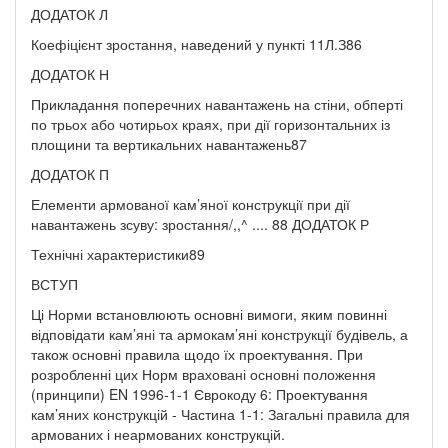
ДОДАТОК Л
Коефіцієнт зростання, наведений у пункті 11Л.З86
ДОДАТОК Н
Прикладання поперечних навантажень на стіни, обперті
по трьох або чотирьох краях, при дії горизонтальних із
площини та вертикальних навантажень87
ДОДАТОК П
Елементи армованої кам’яної конструкції при дії
навантажень зсуву: зростання/,,^ .... 88 ДОДАТОК Р
Технічні характеристики89
ВСТУП
Ці Норми встановлюють основні вимоги, яким повинні
відповідати кам’яні та армокам’яні конструкції будівель, а
також основні правила щодо їх проектування. При
розробленні цих Норм враховані основні положення
(принципи) EN 1996-1-1 Єврокоду 6: Проектування
кам’яних конструкцій - Частина 1-1: Загальні правила для
армованих і неармованих конструкцій.