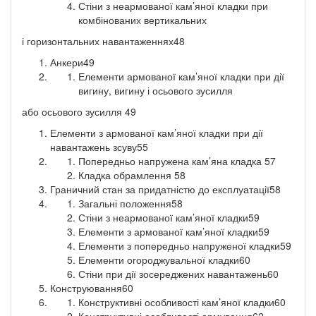
Стіни з неармованої кам’яної кладки при
комбінованих вертикальних
і горизонтальних навантаженнях48
Анкери49
Елементи армованої кам’яної кладки при дії
вигину, вигину і осьового зусилля
або осьового зусилля 49
Елементи з армованої кам’яної кладки при дії
навантажень зсуву55
Попередньо напружена кам’яна кладка 57
Кладка обрамлення 58
Граничний стан за придатністю до експлуатації58
Загальні положення58
Стіни з неармованої кам’яної кладки59
Елементи з армованої кам’яної кладки59
Елементи з попередньо напруженої кладки59
Елементи огороджувальної кладки60
Стіни при дії зосереджених навантажень60
Конструювання60
Конструктивні особливості кам’яної кладки60
Конструктивні особливості армування62