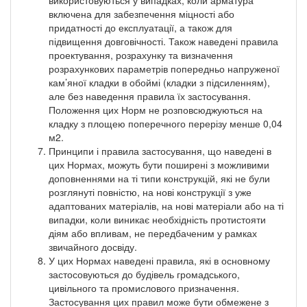
включена для забезпечення міцності або
придатності до експлуатації, а також для
підвищення довговічності. Також наведені правила
проектування, розрахунку та визначення
розрахункових параметрів попередньо напруженої
кам’яної кладки в обоймі (кладки з підсиленням),
але без наведення правила їх застосування.
Положення цих Норм не розповсюджуються на
кладку з площею поперечного перерізу менше 0,04
м2.
Принципи і правила застосування, що наведені в
цих Нормах, можуть бути поширені з можливими
доповненнями на ті типи конструкцій, які не були
розглянуті повністю, на нові конструкції з уже
адаптованих матеріалів, на нові матеріали або на ті
випадки, коли виникає необхідність протистояти
діям або впливам, не передбаченим у рамках
звичайного досвіду.
У цих Нормах наведені правила, які в основному
застосовуються до будівель громадського,
цивільного та промислового призначення.
Застосування цих правил може бути обмежене з