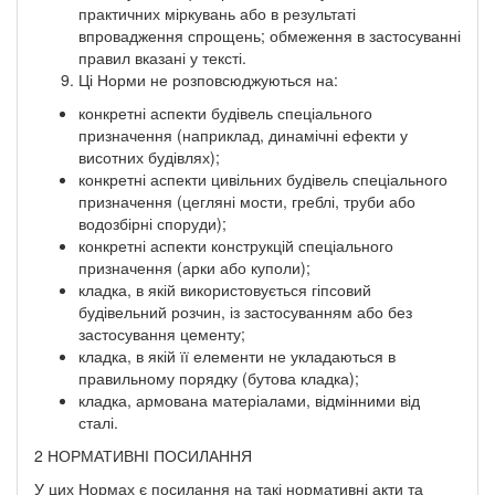
практичних міркувань або в результаті
впровадження спрощень; обмеження в застосуванні
правил вказані у тексті.
Ці Норми не розповсюджуються на:
конкретні аспекти будівель спеціального
призначення (наприклад, динамічні ефекти у
висотних будівлях);
конкретні аспекти цивільних будівель спеціального
призначення (цегляні мости, греблі, труби або
водозбірні споруди);
конкретні аспекти конструкцій спеціального
призначення (арки або куполи);
кладка, в якій використовується гіпсовий
будівельний розчин, із застосуванням або без
застосування цементу;
кладка, в якій її елементи не укладаються в
правильному порядку (бутова кладка);
кладка, армована матеріалами, відмінними від
сталі.
2 НОРМАТИВНІ ПОСИЛАННЯ
У цих Нормах є посилання на такі нормативні акти та