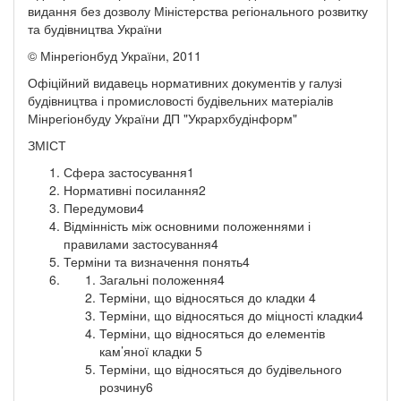
видання без дозволу Міністерства регіонального розвитку
та будівництва України
© Мінрегіонбуд України, 2011
Офіційний видавець нормативних документів у галузі
будівництва і промисловості будівельних матеріалів
Мінрегіонбуду України ДП "Укрархбудінформ"
ЗМІСТ
Сфера застосування1
Нормативні посилання2
Передумови4
Відмінність між основними положеннями і
правилами застосування4
Терміни та визначення понять4
Загальні положення4
Терміни, що відносяться до кладки 4
Терміни, що відносяться до міцності кладки4
Терміни, що відносяться до елементів
кам’яної кладки 5
Терміни, що відносяться до будівельного
розчину6