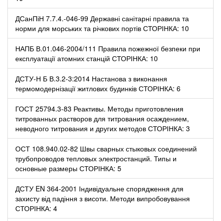
ДСанПіН 7.7.4.-046-99 Державні санітарні правила та
норми для морських та річкових портів СТОРІНКА: 10
НАПБ В.01.046-2004/111 Правила пожежної безпеки при
експлуатації атомних станцій СТОРІНКА: 10
ДСТУ-Н Б В.3.2-3:2014 Настанова з виконання
термомодернізації житлових будинків СТОРІНКА: 6
ГОСТ 25794.3-83 Реактивы. Методы приготовления
титрованных растворов для титрования осаждением,
неводного титрования и других методов СТОРІНКА: 3
ОСТ 108.940.02-82 Швы сварных стыковых соединений
трубопроводов тепловых электростанций. Типы и
основные размеры СТОРІНКА: 5
ДСТУ EN 364-2001 Індивідуальне спорядження для
захисту від падіння з висоти. Методи випробовування
СТОРІНКА: 4