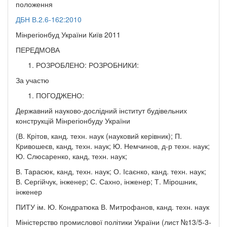
положення
ДБН В.2.6-162:2010
Мінрегіонбуд України Київ 2011
ПЕРЕДМОВА
РОЗРОБЛЕНО: РОЗРОБНИКИ:
За участю
ПОГОДЖЕНО:
Державний науково-дослідний інститут будівельних
конструкцій Мінрегіонбуду України
(В. Крітов, канд. техн. наук (науковий керівник); П.
Кривошеєв, канд, техн. наук; Ю. Немчинов, д-р техн. наук;
Ю. Слюсаренко, канд, техн. наук;
В. Тарасюк, канд, техн. наук; О. Ісаєнко, канд. техн. наук;
В. Сергійчук, інженер; С. Сахно, інженер; Т. Мірошник,
інженер
ПИТУ ім. Ю. Кондратюка В. Митрофанов, канд. техн. наук
Міністерство промислової політики України (лист №13/5-3-