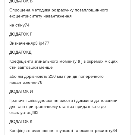
ДОДАТОК В
Спрощена методика розрахунку позаплощинного
ексцентриситету навантаження
на стіну74
ДОДАТОК Г
Визначенняр3 ір477
ДОДАТОКД
Коефіцієнти згинального моменту a j в окремих місцях
стін завтовшки менше
або які дорівнюють 250 мм при дії поперечного
навантаження78
ДОДАТОК И
Граничні співвідношення висоти і довжини до товщини
для стін при граничному стані за придатністю до
експлуатації83
ДОДАТОК К
Коефіцієнт зменшення гнучкості та ексцентриситету84