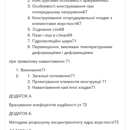
Особливості конструювання при
попередньому напруженні67
Конструювання огороджувальної кладки з
елементами жорсткості67
З’єднання стін68
Пази і ніші в стінах69
Гідроізоляційні шари71
Переміщення, викликані температурними
деформаціями і деформаціями
при тривалому навантаженні 71
Виконання71
Загальні положення71
Проектування елементів конструкції 71
Навантаження кам’яної кладки71
ДОДАТОК А
Врахування коефіцієнтів надійності ут 72
ДОДАТОК Б
Методика розрахунку ексцентриситету ядра жорсткості73