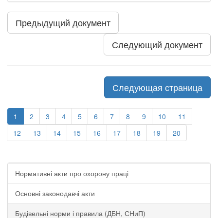
Предыдущий документ
Следующий документ
Следующая страница
1
2
3
4
5
6
7
8
9
10
11
12
13
14
15
16
17
18
19
20
Нормативні акти про охорону праці
Основні законодавчі акти
Будівельні норми і правила (ДБН, СНиП)