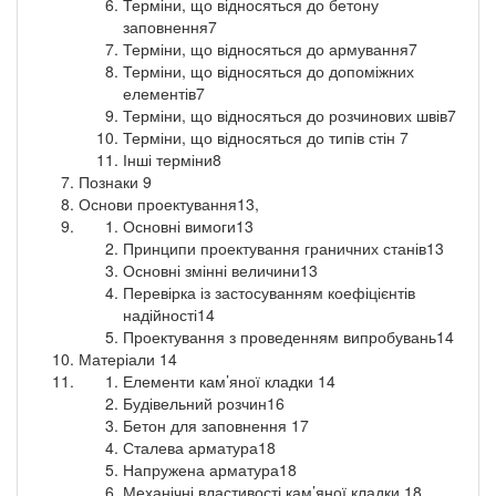
Терміни, що відносяться до бетону
заповнення7
Терміни, що відносяться до армування7
Терміни, що відносяться до допоміжних
елементів7
Терміни, що відносяться до розчинових швів7
Терміни, що відносяться до типів стін 7
Інші терміни8
Познаки 9
Основи проектування13,
Основні вимоги13
Принципи проектування граничних станів13
Основні змінні величини13
Перевірка із застосуванням коефіцієнтів
надійності14
Проектування з проведенням випробувань14
Матеріали 14
Елементи кам’яної кладки 14
Будівельний розчин16
Бетон для заповнення 17
Сталева арматура18
Напружена арматура18
Механічні властивості кам’яної кладки 18