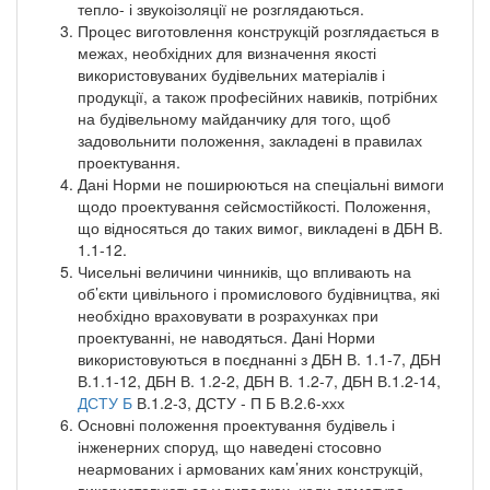
тепло- і звукоізоляції не розглядаються.
Процес виготовлення конструкцій розглядається в
межах, необхідних для визначення якості
використовуваних будівельних матеріалів і
продукції, а також професійних навиків, потрібних
на будівельному майданчику для того, щоб
задовольнити положення, закладені в правилах
проектування.
Дані Норми не поширюються на спеціальні вимоги
щодо проектування сейсмостійкості. Положення,
що відносяться до таких вимог, викладені в ДБН В.
1.1-12.
Чисельні величини чинників, що впливають на
об’єкти цивільного і промислового будівництва, які
необхідно враховувати в розрахунках при
проектуванні, не наводяться. Дані Норми
використовуються в поєднанні з ДБН В. 1.1-7, ДБН
В.1.1-12, ДБН В. 1.2-2, ДБН В. 1.2-7, ДБН В.1.2-14,
ДСТУ Б
В.1.2-3, ДСТУ - П Б В.2.6-ххх
Основні положення проектування будівель і
інженерних споруд, що наведені стосовно
неармованих і армованих кам’яних конструкцій,
використовуються у випадках, коли арматура