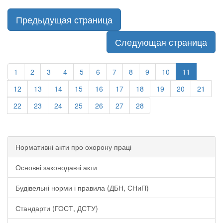
Предыдущая страница
Следующая страница
1
2
3
4
5
6
7
8
9
10
11
12
13
14
15
16
17
18
19
20
21
22
23
24
25
26
27
28
Нормативні акти про охорону праці
Основні законодавчі акти
Будівельні норми і правила (ДБН, СНиП)
Стандарти (ГОСТ, ДСТУ)