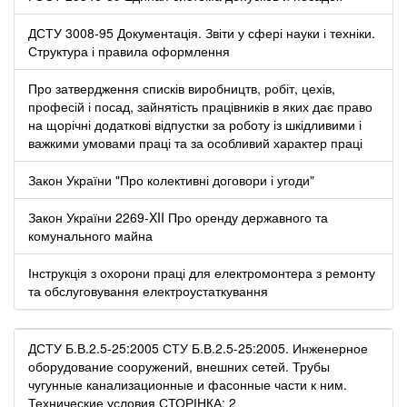
ДСТУ 3008-95 Документація. Звіти у сфері науки і техніки.
Структура і правила оформлення
Про затвердження списків виробництв, робіт, цехів,
професій і посад, зайнятість працівників в яких дає право
на щорічні додаткові відпустки за роботу із шкідливими і
важкими умовами праці та за особливий характер праці
Закон України "Про колективні договори і угоди"
Закон України 2269-XII Про оренду державного та
комунального майна
Інструкція з охорони праці для електромонтера з ремонту
та обслуговування електроустаткування
ДСТУ Б.В.2.5-25:2005 СТУ Б.В.2.5-25:2005. Инженерное
оборудование сооружений, внешних сетей. Трубы
чугунные канализационные и фасонные части к ним.
Технические условия СТОРІНКА: 2