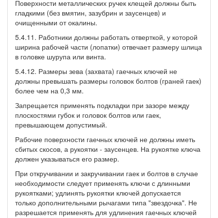
Поверхности металлических ручек клещей должны быть
гладкими (без вмятин, зазубрин и заусенцев) и
очищенными от окалины.
5.4.11. Работники должны работать отверткой, у которой
ширина рабочей части (лопатки) отвечает размеру шлица
в головке шурупа или винта.
5.4.12. Размеры зева (захвата) гаечных ключей не
должны превышать размеры головок болтов (граней гаек)
более чем на 0,3 мм.
Запрещается применять подкладки при зазоре между
плоскостями губок и головок болтов или гаек,
превышающем допустимый.
Рабочие поверхности гаечных ключей не должны иметь
сбитых скосов, а рукоятки - заусенцев. На рукоятке ключа
должен указываться его размер.
При откручивании и закручивании гаек и болтов в случае
необходимости следует применять ключи с длинными
рукоятками; удлинять рукоятки ключей допускается
только дополнительными рычагами типа "звездочка". Не
разрешается применять для удлинения гаечных ключей