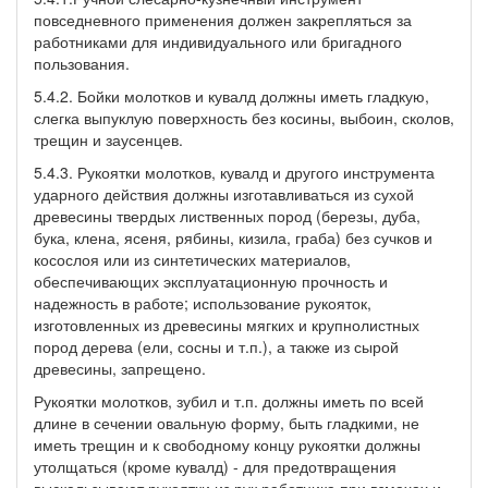
повседневного применения должен закрепляться за
работниками для индивидуального или бригадного
пользования.
5.4.2. Бойки молотков и кувалд должны иметь гладкую,
слегка выпуклую поверхность без косины, выбоин, сколов,
трещин и заусенцев.
5.4.3. Рукоятки молотков, кувалд и другого инструмента
ударного действия должны изготавливаться из сухой
древесины твердых лиственных пород (березы, дуба,
бука, клена, ясеня, рябины, кизила, граба) без сучков и
косослоя или из синтетических материалов,
обеспечивающих эксплуатационную прочность и
надежность в работе; использование рукояток,
изготовленных из древесины мягких и крупнолистных
пород дерева (ели, сосны и т.п.), а также из сырой
древесины, запрещено.
Рукоятки молотков, зубил и т.п. должны иметь по всей
длине в сечении овальную форму, быть гладкими, не
иметь трещин и к свободному концу рукоятки должны
утолщаться (кроме кувалд) - для предотвращения
выскальзывают рукоятки из рук работника при взмахах и