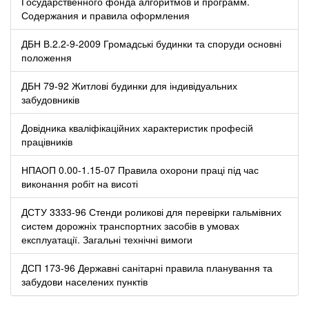
Государственного фонда алгоритмов и программ.
Содержания и правила оформления
ДБН В.2.2-9-2009 Громадські будинки та споруди основні
положення
ДБН 79-92 Житлові будинки для індивідуальних
забудовників
Довідника кваліфікаційних характеристик професій
працівників
НПАОП 0.00-1.15-07 Правила охорони праці під час
виконання робіт на висоті
ДСТУ 3333-96 Стенди роликові для перевірки гальмівних
систем дорожніх транспортних засобів в умовах
експлуатації. Загальні технічні вимоги
ДСП 173-96 Державні санітарні правила планування та
забудови населених пунктів