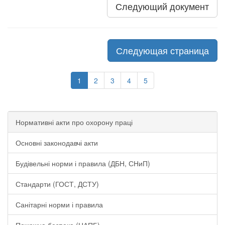
Следующий документ
Следующая страница
1
2
3
4
5
Нормативні акти про охорону праці
Основні законодавчі акти
Будівельні норми і правила (ДБН, СНиП)
Стандарти (ГОСТ, ДСТУ)
Санітарні норми і правила
Пожежна безпека (НАПБ)