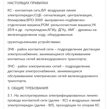
НАСТОЯЩИХ ПРАВИЛАХ
КС - контактная сеть;ВЛ -воздушная линия
электропередач;СЦБ -сигнализация, централизация,
блокировка;ВПО-3000 -выправочно-подбивочно-
отделочная машина;РОМ -рельсоочистная машина;УК
25/9 и др. -путеукладчик;АГМу, ДГКу, АМГ - дрезины на
железнодорожном ходу, оборудованные
грузоподъемными устройствами;
ЭЧК - район контактной сети – подразделение дистанции
электроснабжения, занимающееся обслуживанием
контактных сетей железнодорожного транспорта;
ЭЧС - район электрических сетей – подразделение
дистанции электроснабжения, занимающееся
обслуживанием электрических сетей железнодорожного
транспорта.
3. ОБЩИЕ ТРЕБОВАНИЯ
3.1. На эксплуатируемых электрифицированных линиях
провода контактной сети (далее - КС) и воздушных линий
электропередач (далее - ВЛ), проходящие по опорам КС