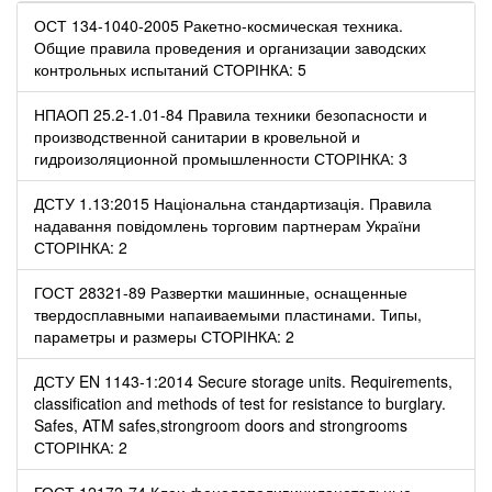
ОСТ 134-1040-2005 Ракетно-космическая техника.
Общие правила проведения и организации заводских
контрольных испытаний СТОРІНКА: 5
НПАОП 25.2-1.01-84 Правила техники безопасности и
производственной санитарии в кровельной и
гидроизоляционной промышленности СТОРІНКА: 3
ДСТУ 1.13:2015 Національна стандартизація. Правила
надавання повідомлень торговим партнерам України
СТОРІНКА: 2
ГОСТ 28321-89 Развертки машинные, оснащенные
твердосплавными напаиваемыми пластинами. Типы,
параметры и размеры СТОРІНКА: 2
ДСТУ EN 1143-1:2014 Secure storage units. Requirements,
classification and methods of test for resistance to burglary.
Safes, ATM safes,strongroom doors and strongrooms
СТОРІНКА: 2
ГОСТ 12172-74 Клеи фенолополивинилацетальные.