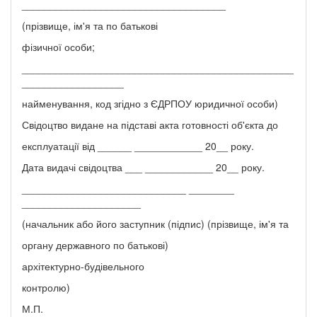
____________________________________
(прізвище, ім'я та по батькові
фізичної особи;
________________________________________________
__________________
найменування, код згідно з ЄДРПОУ юридичної особи)
Свідоцтво видане на підставі акта готовності об'єкта до
експлуатації від ______ ____________ 20__ року.
Дата видачі свідоцтва ___ ____________ 20__ року.
_____________________________ ________
_____________________
(начальник або його заступник (підпис) (прізвище, ім'я та
органу державного по батькові)
архітектурно-будівельного
контролю)
М.П.