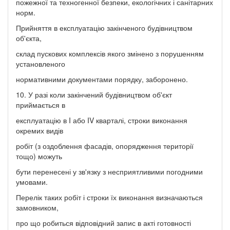
пожежної та техногенної безпеки, екологічних і санітарних
норм.
Прийняття в експлуатацію закінченого будівництвом
об'єкта,
склад пускових комплексів якого змінено з порушенням
установленого
нормативними документами порядку, заборонено.
10. У разі коли закінчений будівництвом об'єкт
приймається в
експлуатацію в I або IV кварталі, строки виконання
окремих видів
робіт (з оздоблення фасадів, опорядження території
тощо) можуть
бути перенесені у зв'язку з несприятливими погодними
умовами.
Перелік таких робіт і строки їх виконання визначаються
замовником,
про що робиться відповідний запис в акті готовності