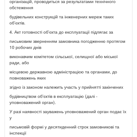
організацій, проводиться за результатами технічного
обстеження
будівельних конструкцій та інженерних мереж таких
об'єктів.
4. Акт готовності об'єкта до експлуатації підлягає за
письмовим зверненням замовника погодженню протягом
10 робочих днів
виконавчим комітетом сільської, селищної або міської
ради, або
місцевою державною адміністрацією та органами, до
повноважень яких
згідно із законом належить участь у прийнятті закінчених
будівництвом об'єктів в експлуатацію (далі -
уповноважений орган).
У разі наявності зауважень уповноважений орган подає їх
у
письмовій формі у десятиденний строк замовникові та
інспекції