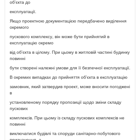
об'єкта до
експлуатації.
Якщо проектною документацією передбачено виділення
окремого
пускового комплексу, він може бути прийнятий в
експлуатацію окремо
від об'єкта в цілому. При цьому в житловій частині будинку
повинні
бути створені належні умови для її безпечної експлуатації.
В окремих випадках до прийняття об'єкта в експлуатацію
замовник, який затвердив проект, може вносити погоджені
в
установленому порядку пропозиції щодо зміни складу
пускових
комплексів. При цьому із складу пускових комплексів не
повинні
виключатися будівлі та споруди санітарно-побутового
призначення, а