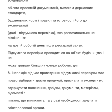
об'єкта проектній документації, вимогам державних
стандартів,
будівельних норм і правил та готовності його до
експлуатації
(далі - підсумкова перевірка), яка розпочинається не
пізніше ніж
на третій робочій день після реєстрації заяви.
Підсумкова перевірка проводиться на об'єкті будівництва і
не
може тривати більш як чотири робочих дні.
8. Інспекція під час проведення підсумкової перевірки має
право відбирати зразки продукції, призначати експертизу,
одержувати пояснення, довідки, документи, матеріали,
відомості з
питань, що виникають, та у разі необхідності залучати
заінтересовані органи.