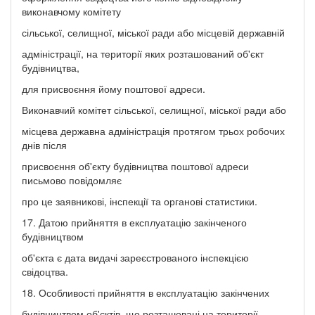
виконавчому комітету
сільської, селищної, міської ради або місцевій державній
адміністрації, на території яких розташований об'єкт
будівництва,
для присвоєння йому поштової адреси.
Виконавчий комітет сільської, селищної, міської ради або
місцева державна адміністрація протягом трьох робочих
днів після
присвоєння об'єкту будівництва поштової адреси
письмово повідомляє
про це заявникові, інспекції та органові статистики.
17. Датою прийняття в експлуатацію закінченого
будівництвом
об'єкта є дата видачі зареєстрованого інспекцією
свідоцтва.
18. Особливості прийняття в експлуатацію закінчених
будівництвом об'єктів, що розташовані на території