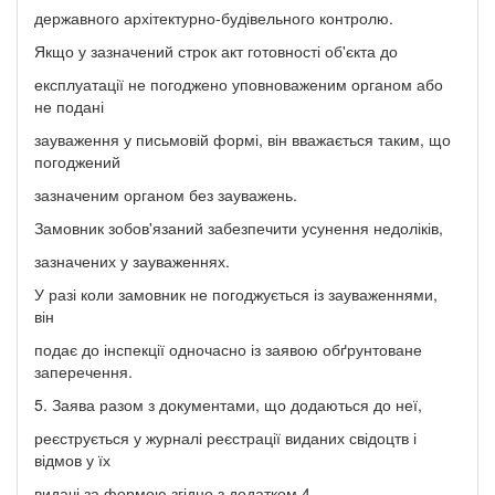
державного архітектурно-будівельного контролю.
Якщо у зазначений строк акт готовності об'єкта до
експлуатації не погоджено уповноваженим органом або
не подані
зауваження у письмовій формі, він вважається таким, що
погоджений
зазначеним органом без зауважень.
Замовник зобов'язаний забезпечити усунення недоліків,
зазначених у зауваженнях.
У разі коли замовник не погоджується із зауваженнями,
він
подає до інспекції одночасно із заявою обґрунтоване
заперечення.
5. Заява разом з документами, що додаються до неї,
реєструється у журналі реєстрації виданих свідоцтв і
відмов у їх
видачі за формою згідно з додатком 4.