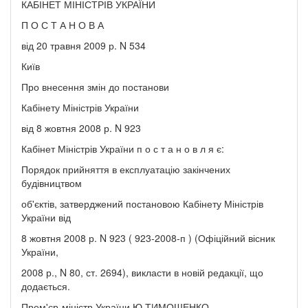
КАБІНЕТ МІНІСТРІВ УКРАЇНИ
П О С Т А Н О В А
від 20 травня 2009 р. N 534
Київ
Про внесення змін до постанови
Кабінету Міністрів України
від 8 жовтня 2008 р. N 923
Кабінет Міністрів України п о с т а н о в л я є:
Порядок прийняття в експлуатацію закінчених
будівництвом
об'єктів, затверджений постановою Кабінету Міністрів
України від
8 жовтня 2008 р. N 923 ( 923-2008-п ) (Офіційний вісник
України,
2008 р., N 80, ст. 2694), викласти в новій редакції, що
додається.
Прем'єр-міністр України Ю.ТИМОШЕНКО