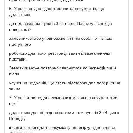
6. У разі невідповідності заяви та документів, що
додаються
до неї, вимогам пунктів 3 і 4 цього Порядку інспекція
повертає їх
замовникові або уповноваженій ним особі не пізніше
наступного
робочого дня після реєстрації заяви із зазначенням
підстави.
Замовник може повторно звернутися до інспекції лише
після
усунення недоліків, що стали підставою для повернення
заяви.
7. У разі коли подана замовником заява з документами,
що
додаються до неї, відповідає вимогам пунктів 3 і 4 цього
Порядку,
інспекція проводить підсумкову перевірку відповідності
збудованого