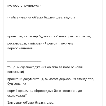
пускового комплексу)
_____________________________________________
(найменування об'єкта будівництва згідно з
________________________________________________
__________________
проектом, характер будівництва: нове, реконструкція,
реставрація, капітальний ремонт, технічне
переоснащення
________________________________________________
__________________
тощо, місцезнаходження об'єкта та його основні
показники)
проектній документації, вимогам державних стандартів,
будівельних
норм і правил та підтверджує його готовність до
експлуатації.
Замовник об'єкта будівництва