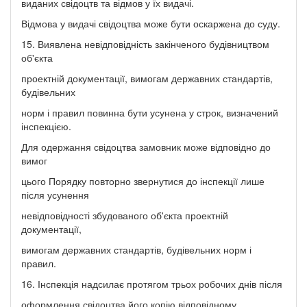
виданих свідоцтв та відмов у їх видачі.
Відмова у видачі свідоцтва може бути оскаржена до суду.
15. Виявлена невідповідність закінченого будівництвом
об'єкта
проектній документації, вимогам державних стандартів,
будівельних
норм і правил повинна бути усунена у строк, визначений
інспекцією.
Для одержання свідоцтва замовник може відповідно до
вимог
цього Порядку повторно звернутися до інспекції лише
після усунення
невідповідності збудованого об'єкта проектній
документації,
вимогам державних стандартів, будівельних норм і
правил.
16. Інспекція надсилає протягом трьох робочих днів після
оформлення свідоцтва його копію відповідному