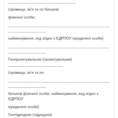
________________________________
(прізвище, ім'я та по батькові
фізичної особи;
________________________________________________
__________________
найменування, код згідно з ЄДРПОУ юридичної особи)
________________________________________________
__________________
Генпроектувальник (проектувальник)
__________________________
(прізвище, ім'я та по
________________________________________________
__________________
батькові фізичної особи; найменування, код згідно з
ЄДРПОУ
юридичної особи)
Генпідрядник (підрядник)