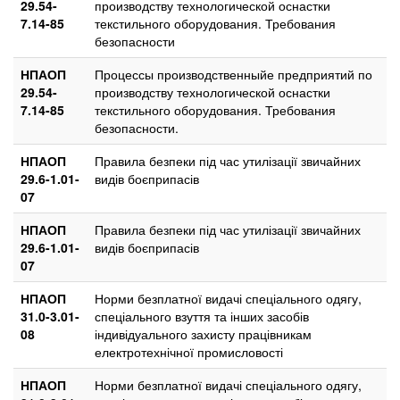
29.54-
производству технологической оснастки
7.14-85
текстильного оборудования. Требования
безопасности
НПАОП
Процессы производственныйе предприятий по
29.54-
производству технологической оснастки
7.14-85
текстильного оборудования. Требования
безопасности.
НПАОП
Правила безпеки під час утилізації звичайних
29.6-1.01-
видів боєприпасів
07
НПАОП
Правила безпеки під час утилізації звичайних
29.6-1.01-
видів боєприпасів
07
НПАОП
Норми безплатної видачі спеціального одягу,
31.0-3.01-
спеціального взуття та інших засобів
08
індивідуального захисту працівникам
електротехнічної промисловості
НПАОП
Норми безплатної видачі спеціального одягу,