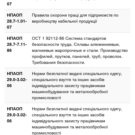
07
НПАОП
Правила охорони праці для підприємств по
28.7-1.01-
виробництву кабельної продукції
07
НПАОП
ОСТ 1 92112-86 Система стандартов
28.7-7.11-
безопасности труда. Сплавы алюминиевые,
86
магниевые жаропрочные и стали. Производство
профилей, прутков, панелей, труб, проволок.
Требования безопасности.
НПАОП
Норми безплатної видачі спеціального одягу,
29.0-3.02-
спеціального взуття та інших засобів
06
індивідуального захисту працівникам
машинобудування та металообробної
промисловості
НПАОП
Норми безплатної видачі спеціального одягу,
29.0-3.02-
спеціального взуття та інших засобів
06
індивідуального захисту працівникам
машинобудування та металообробної
промисловості