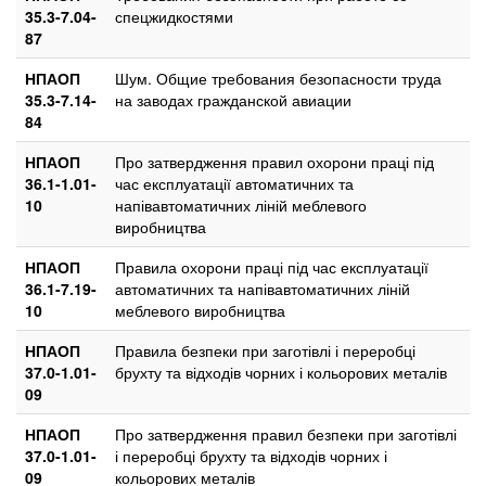
35.3-7.04-
спецжидкостями
87
НПАОП
Шум. Общие требования безопасности труда
35.3-7.14-
на заводах гражданской авиации
84
НПАОП
Про затвердження правил охорони праці під
36.1-1.01-
час експлуатації автоматичних та
10
напівавтоматичних ліній меблевого
виробництва
НПАОП
Правила охорони праці під час експлуатації
36.1-7.19-
автоматичних та напівавтоматичних ліній
10
меблевого виробництва
НПАОП
Правила безпеки при заготівлі і переробці
37.0-1.01-
брухту та відходів чорних і кольорових металів
09
НПАОП
Про затвердження правил безпеки при заготівлі
37.0-1.01-
і переробці брухту та відходів чорних і
09
кольорових металів