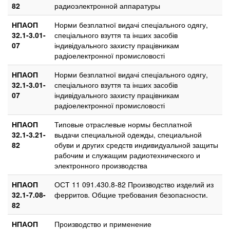
82
радиоэлектронной аппаратуры
НПАОП
Норми безплатної видачі спеціального одягу,
32.1-3.01-
спеціального взуття та інших засобів
07
індивідуального захисту працівникам
радіоелектронної промисловості
НПАОП
Норми безплатної видачі спеціального одягу,
32.1-3.01-
спеціального взуття та інших засобів
07
індивідуального захисту працівникам
радіоелектронної промисловості
НПАОП
Типовые отраслевые нормы бесплатной
32.1-3.21-
выдачи специальной одежды, специальной
82
обуви и других средств индивидуальной защиты
рабочим и служащим радиотехнического и
электронного производства
НПАОП
ОСТ 11 091.430.8-82 Производство изделий из
32.1-7.08-
ферритов. Общие требования безопасности.
82
НПАОП
Производство и применение