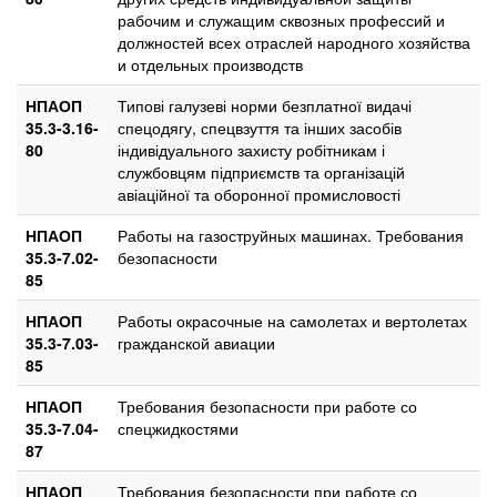
рабочим и служащим сквозных профессий и
должностей всех отраслей народного хозяйства
и отдельных производств
НПАОП
Типові галузеві норми безплатної видачі
35.3-3.16-
спецодягу, спецвзуття та інших засобів
80
індивідуального захисту робітникам і
службовцям підприємств та організацій
авіаційної та оборонної промисловості
НПАОП
Работы на газоструйных машинах. Требования
35.3-7.02-
безопасности
85
НПАОП
Работы окрасочные на самолетах и вертолетах
35.3-7.03-
гражданской авиации
85
НПАОП
Требования безопасности при работе со
35.3-7.04-
спецжидкостями
87
НПАОП
Требования безопасности при работе со