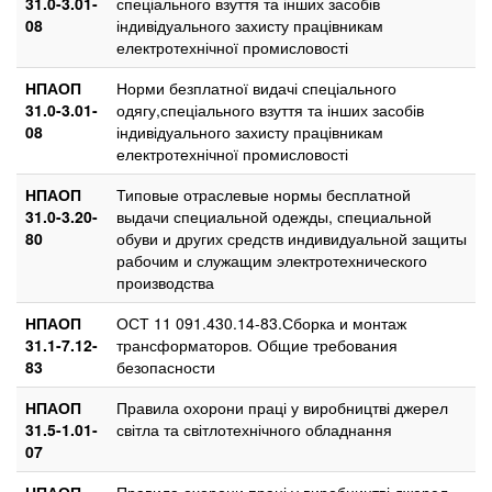
31.0-3.01-
спеціального взуття та інших засобів
08
індивідуального захисту працівникам
електротехнічної промисловості
НПАОП
Норми безплатної видачі спеціального
31.0-3.01-
одягу,спеціального взуття та інших засобів
08
індивідуального захисту працівникам
електротехнічної промисловості
НПАОП
Типовые отраслевые нормы бесплатной
31.0-3.20-
выдачи специальной одежды, специальной
80
обуви и других средств индивидуальной защиты
рабочим и служащим электротехнического
производства
НПАОП
ОСТ 11 091.430.14-83.Сборка и монтаж
31.1-7.12-
трансформаторов. Общие требования
83
безопасности
НПАОП
Правила охорони праці у виробництві джерел
31.5-1.01-
світла та світлотехнічного обладнання
07
НПАОП
Правила охорони праці у виробництві джерел