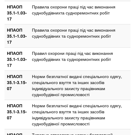
НПАОП
Правила охорони праці під час виконання
35.1-1.03-
суднобудівнихта судноремонтних робіт
17
НПАОП
Правила охорони праці під час виконання
35.1-1.03-
суднобудівних та судноремонтних робіт
17
НПАОП
Правил охорони праці під час виконання
35.1-1.03-
суднобудівних та судноремонтних робіт
17
НПАОП
Норми безплатної видачі спеціального одягу,
35.1-3.15-
спеціального взуття та інших засобів
07
індивідуального захисту працівникам
суднобудівної промисловості
НПАОП
Норми безплатної видачі спеціального одягу,
35.1-3.15-
спеціального взуття та інших засобів
07
індивідуального захисту працівникам
суднобудівної промисловості
НПАОП
Типовые отраслевые нормы бесплатной