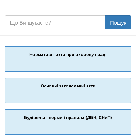
Нормативні акти про охорону праці
Основні законодавчі акти
Будівельні норми і правила (ДБН, СНиП)