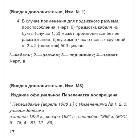
(Введен дополнительно, Изм. № 1).
В случае применения для подвижного разъема
приспособления, (черт. 6) ^размотка кабеля из
бухты (случай 1, 2) может производиться без ее
раскатыва­ния. Допустимое число осевых кручений
п. 2.4.2 (размоток) 500 циклов.
/—кабель;
2—
«разъем; 3— подшипник; 4—захват
Черт, в
(Введен дополнительно, Изм. М3)
.
Издание официальное Перепечатка воспрещена
* Переиздание (апрель 1988 г.) с Изменениями № 1, 2, 3,
утвержденными
в апреле 1976 г., январе 1981 г., сентябре 1986 г. (МУС
5—76, 4—81, 12—86).
17