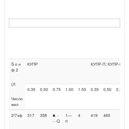
S о н
КУПР
КУПР-П; КУПР-Пн
ф 2
(Л
0.35
0,50
0.75
1.00
1.50
0.35
0,50
0,75
Число
жил
2!7эф
317
358
■. -
1—
4
419
465
- -Q
ri