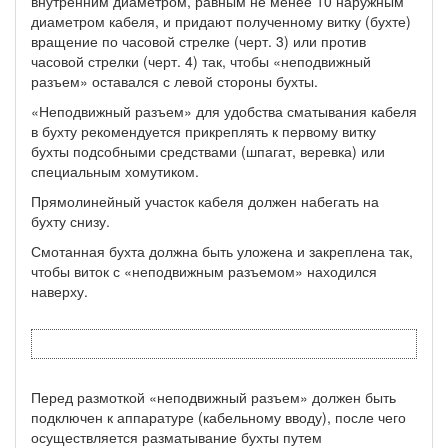
внутренним диамет­ром, равным не менее 10 наружным
диаметром кабеля, и придают полученному витку (бухте)
вращение по часовой стрелке (черт. 3) или против
часовой стрел­ки (черт. 4) так, чтобы «неподвижный
разъем» оставался с левой стороны бухты.
«Неподвижный разъем» для удобства сматывания кабеля
в бухту рекомен­дуется прикреплять к первому витку
бухты подсобными средствами (шпагат, веревка) или
специальным хомутиком.
Прямолинейный участок кабеля должен набегать на
бухту снизу.
Смотанная бухта должна быть уложена и закреплена так,
чтобы виток с «неподвижным разъемом» находился
наверху.
Перед размоткой «неподвижный разъем» должен быть
подключен к аппа­ратуре (кабельному вводу), после чего
осуществляется разматывание бухты пу­тем