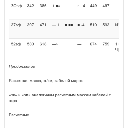
ЗОэф
342
386
1 ■»
г—4
449
497
1
37эф
397
471
— 1
■ ■■
■ -4
510
593
И
52эф
539
618
—ч
—
674
759
1 ■
Ч|
Продолжение
Расчетная масса, кг/км, кабелей марок
«эк» и «эп» аналогичны расчетным массам кабелей с
экра-
Расчетные