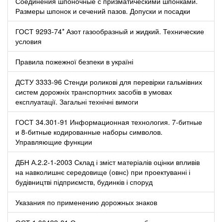
Соединения шпоночные с призматическими шпонками.
Размеры шпонок и сечений пазов. Допуски и посадки
ГОСТ 9293-74* Азот газообразный и жидкий. Технические
условия
Правила пожежної безпеки в україні
ДСТУ 3333-96 Стенди роликові для перевірки гальмівних
систем дорожніх транспортних засобів в умовах
експлуатації. Загальні технічні вимоги
ГОСТ 34.301-91 Информационная технология. 7-битные
и 8-битные кодированные наборы символов.
Управляющие функции
ДБН А.2.2-1-2003 Склад і зміст матеріалів оцінки впливів
на навколишнє середовище (овнс) при проектуванні і
будівництві підприємств, будинків і споруд
Указания по применению дорожных знаков