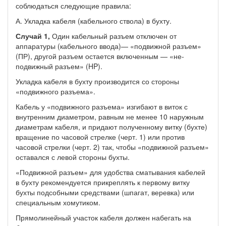
соблюдаться следующие правила:
А. Укладка кабеля (кабельного ствола) в бухту.
Случай 1,
Один кабельный разъем отключен от
аппаратуры (кабельного вво­да)— «подвижной разъем»
(ПР), другой разъем остается включенным — «не­
подвижный разъем» (HP).
Укладка кабеля в бухту производится со стороны
«подвижного разъема».
Кабель у «подвижного разъема» изгибают в виток с
внутренним диаметром, равным не менее 10 наружным
диаметрам кабеля, и придают полученному вит­ку (бухте)
вращение по часовой стрелке (черт. 1) или против
часовой стрелки (черт. 2) так, чтобы «подвижной разъем»
оставался с левой стороны бухты.
«Подвижной разъем» для удобства сматывания кабелей
в бухту рекоменду­ется прикреплять к первому витку
бухты подсобными средствами (шпагат, ве­ревка) или
специальным хомутиком.
Прямолинейный участок кабеля должен набегать на