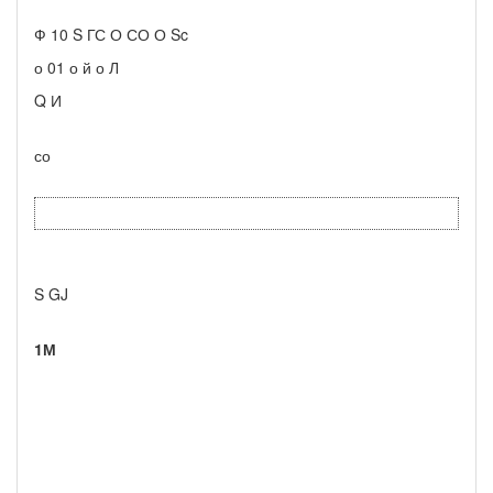
Ф 10 S ГС О СО О Sc
о 01 о й о Л
Q И
со
S GJ
1М