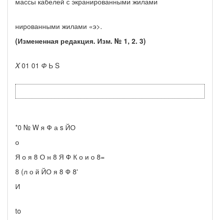
массы кабелей с экранированными жилами
нированными жилами «э>.
(Измененная редакция. Изм. № 1, 2. 3)
X
01 01
Ф
Ь S
*0 № W я Ф а s ЙО
о
Я о я 8 О н 8 Я Ф К о и о 8=
8 (л о й ЙО я 8 Ф 8'
И
to