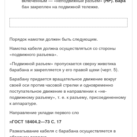
включенным — «неподвижный разъем»
(HP).
Бара­
бан закреплен на подвижной тележке.
Порядок намотки должен быть следующим.
Намотка кабеля должна осуществляться со стороны
«подвижного разъема».
«Подвижной разъем» пропускается сверху животика
барабана и закрепля­ется у его правой щеки (черт. 5).
Барабану придается вращательное движение вокруг
своей оси против часо­вой стрелки и одновременно
поступательное движение в направлении к «не­
подвижному разъему», т. е. к разъему, присоединенному
к аппаратуре.
Направление укладки первого сло
я
ГОСТ 18404.2—73 С. 17
Разматывание кабеля с барабана осуществляется в
обратном порядке.