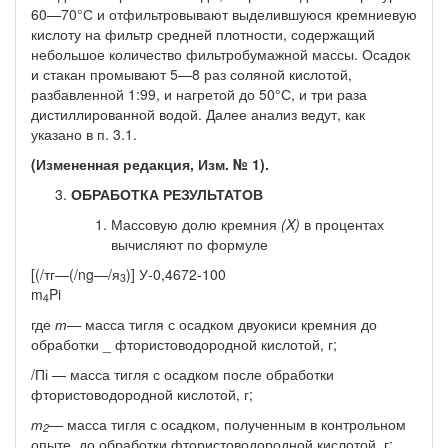
60—70°С и отфильтровывают выделившуюся кремние­вую
кислоту на фильтр средней плотности, содержащий
неболь­шое количество фильтробумажной массы. Осадок
и стакан про­мывают 5—8 раз соляной кислотой,
разбавленной 1:99, и нагре­той до 50°С, и три раза
дистиллированной водой. Далее анализ ведут, как
указано в п. 3.1.
(Измененная редакция, Изм. № 1).
ОБРАБОТКА РЕЗУЛЬТАТОВ
Массовую долю кремния
(X)
в процентах
вычисляют по формуле
[(/тг—(/ng—/я
)] У-0,4672-100
3
m
Pi
4
где
т—
масса тигля с осадком двуокиси кремния до
обработки _ фтористоводородной кислотой, г;
/Пі — масса тигля с осадком после обработки
фтористоводо­родной кислотой, г;
т
—
масса тигля с осадком, полученным в контрольном
2
опы­те, до обработки фтористоводородной кислотой, г;