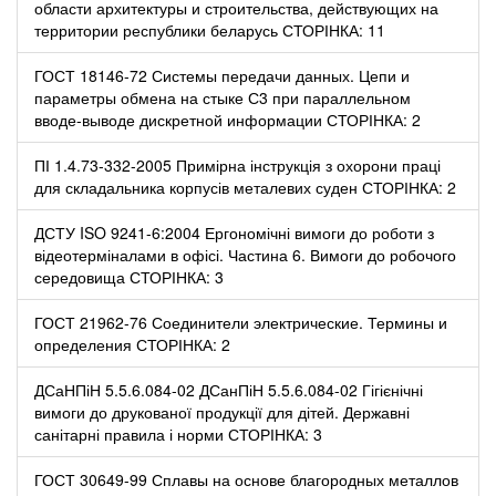
области архитектуры и строительства, действующих на
территории республики беларусь СТОРІНКА: 11
ГОСТ 18146-72 Системы передачи данных. Цепи и
параметры обмена на стыке С3 при параллельном
вводе-выводе дискретной информации СТОРІНКА: 2
ПІ 1.4.73-332-2005 Примірна інструкція з охорони праці
для складальника корпусів металевих суден СТОРІНКА: 2
ДСТУ ISO 9241-6:2004 Ергономічні вимоги до роботи з
відеотерміналами в офісі. Частина 6. Вимоги до робочого
середовища СТОРІНКА: 3
ГОСТ 21962-76 Соединители электрические. Термины и
определения СТОРІНКА: 2
ДСаНПіН 5.5.6.084-02 ДСанПіН 5.5.6.084-02 Гігієнічні
вимоги до друкованої продукції для дітей. Державні
санітарні правила і норми СТОРІНКА: 3
ГОСТ 30649-99 Сплавы на основе благородных металлов