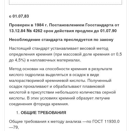
с 01.07,83
Проверен в 1984 г. Постановлением Госстандарта от
13.12.84 Ns 4262 срок действия продлен до 01.07.90
Несоблюдение стандарта преследуется по закону
Настоящий стандарт устанавливает весовой метод
определе­ния кремния (при массовой доле кремния от 0,5
до 4,5%) в на­плавочных материалах.
Метод основан на способности кремния в результате
кисло­го гидролиза выделяться в осадок в виде
малорастворимой крем­ниевой кислоты. Полученный
осадок прокаливают и обрабатыва­ют плавиковой
кислотой в присутствии небольшого количества серной
кислоты. В этих условиях кремний образует летучие
соеди­нения фторида кремния.
ОБЩИЕ ТРЕБОВАНИЯ
Общие требования к методу анализа —по ГОСТ 11930.0
—79,