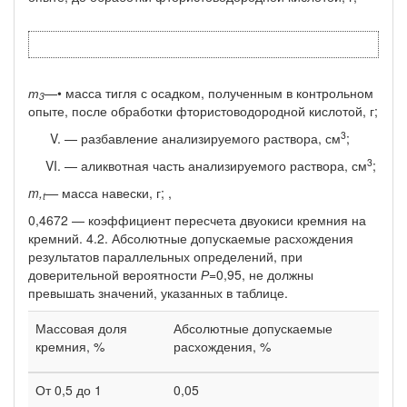
т
—• масса тигля с осадком, полученным в контрольном
3
опы­те, после обработки фтористоводородной кислотой, г;
3
— разбавление анализируемого раствора, см
;
3
— аликвотная часть анализируемого раствора, см
;
m,
—
масса навески, г; ,
t
0,4672 — коэффициент пересчета двуокиси кремния на
кремний. 4.2. Абсолютные допускаемые расхождения
результатов парал­лельных определений, при
доверительной вероятности
Р=
0,95, не должны
превышать значений, указанных в таблице.
Массовая доля
Абсолютные допускаемые
кремния, %
расхождения, %
От 0,5 до 1
0,05