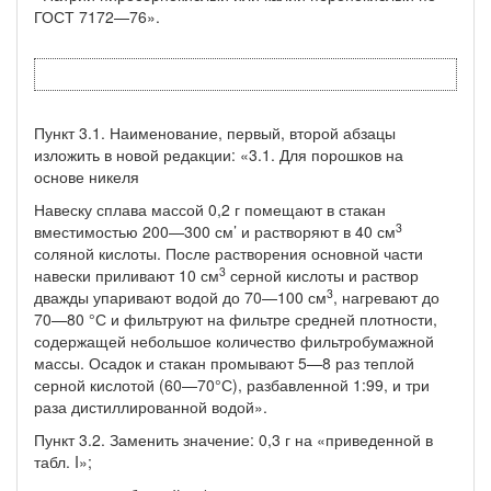
ГОСТ 7172—76».
Пункт 3.1. Наименование, первый, второй абзацы
изложить в новой редак­ции: «3.1. Для порошков на
основе никеля
Навеску сплава массой 0,2 г помещают в стакан
3
вместимостью 200—300 см’ и растворяют в 40 см
соляной кислоты. После растворения основной части
3
навески приливают 10 см
серной кислоты и раствор
3
дважды упаривают водой до 70—100 см
, нагревают до
70—80 °С и фильтруют на фильтре средней плотности,
содержащей небольшое количество фильтробумажной
массы. Осадок и стакан промывают 5—8 раз теплой
серной кислотой (60—70°С), разбавлен­ной 1:99, и три
раза дистиллированной водой».
Пункт 3.2. Заменить значение: 0,3 г на «приведенной в
табл. I»;