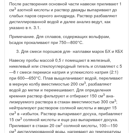
После растворения основной части навески приливают 1
3
см
азотной кислоты и раствор дважды выпаривают до
слабых паров серного ангидрида. Раствор разбавляют
дистил­лированной водой и далее анализ ведут, как
указано в п. 3.1.
Примечание. Для сплавов, содержащих вольфрам,
Ьсадок прокаливают при 750—800°С.
Для смеси порошков для- наплавки марок БХ и КБХ
Навеску пробы массой 0,5 г помещают в железный,
никелевый или стеклоуглеродный тигель и сплавляют с 5
—8 г смеси переки­си натрия и углекислого натрия (2:1)
при 600—650°С. Плав выще­лачивают водой, переливают
3
в мерную колбу вместимостью 200 см
, разбавляют
водой до метки и перемешивают. Для оп­ределения
3
кремния раствор фильтруют и отбирают 150 см
ана­
3
лизируемого раствора в стакан вместимостью 300 см
;
нейтрали­зуют раствором соляной кислоты и вводят 15
3
см
в «избыток. Раст­вор выпаривают досуха, прибавляют
3
15 см
соляной кислоты и еще раз выпаривают досуха.
3
Приливают в стакан 20 см
соляной кислоты, 100—150
3
см
дистиллированной воды, нагревают до тем­пературы