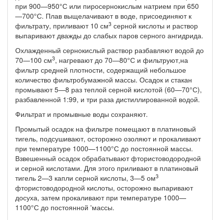
при 900—950°С или пиросернокислым натрием при 650
—700°С. Плав выщелачивают в воде, присоединяют к
3
фильтрату, приливают 10 см
серной кисло­ты и раствор
выпаривают дважды до слабых паров серного ангидрида.
Охлажденный сернокислый раствор разбавляют водой до
3
70—100 см
, нагревают до 70—80°С и фильтруют,на
фильтр сред­ней плотности, содержащий небольшое
количество фильтробумаж­ной массы. Осадок и стакан
промывают 5—8 раз теплой серной кислотой (60—70°С),
разбавленной 1:99, и три раза дистилли­рованной водой.
Фильтрат и промывные воды сохраняют.
Промытый осадок на фильтре помещают в платиновый
тигель, подсушивают, осторожно озоляют и прокаливают
при температу­ре 1000—1100°С до постоянной массы.
Взвешенный осадок обра­батывают фтористоводородной
и серной кислотами. Для этого приливают в платиновый
3
тигель 2—3 капли серной кислоты, 3—5 ом
фтористоводородной кислоты, осторожно выпаривают
досуха, затем прокаливают при температуре 1000—
1100°С до постоянной 'массы.