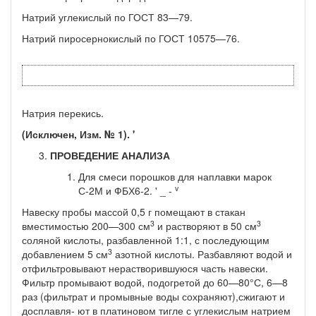
Натрий углекислый по ГОСТ 83—79.
Натрий пиросернокислый по ГОСТ 10575—76.
Натрия перекись.
(Исключен, Изм. № 1). '
ПРОВЕДЕНИЕ АНАЛИЗА
Для смеси порошков для наплавки марок
v
С-2М и ФБХ6-2. ' _ -
Навеску пробы массой 0,5 г помещают в стакан
3
3
вместимостью 200—300 см
и растворяют в 50 см
соляной кислоты, разбавлен­ной 1:1, с последующим
3
добавлением 5 см
азотной кислоты. Раз­бавляют водой и
отфильтровывают нерастворившуюся часть на­вески.
Фильтр промывают водой, подогретой до 60—80°С, 6—8
раз (фильтрат и промывные воды сохраняют),сжигают и
досплавля- ют в платиновом тигле с углекислым натрием