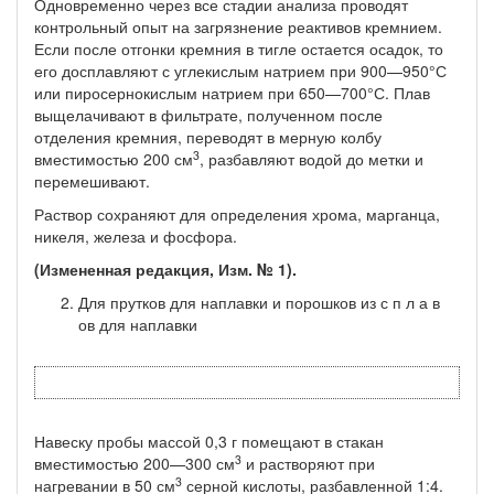
Одновременно через все стадии анализа проводят
контрольный опыт на загрязнение реактивов кремнием.
Если после отгонки кремния в тигле остается осадок, то
его досплавляют с углекис­лым натрием при 900—950°С
или пиросернокислым натрием при 650—700°С. Плав
выщелачивают в фильтрате, полученном после
отделения кремния, переводят в мерную колбу
3
вместимостью 200 см
, разбавляют водой до метки и
перемешивают.
Раствор сохраняют для определения хрома, марганца,
никеля, железа и фосфора.
(Измененная редакция, Изм. № 1).
Для прутков для наплавки и порошков из с п л а в
ов для наплавки
Навеску пробы массой 0,3 г помещают в стакан
3
вместимостью 200—300 см
и растворяют при
3
нагревании в 50 см
серной кисло­ты, разбавленной 1:4.