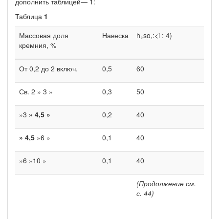
дополнить таблицей— 1:
Таблица
1
Массовая доля
Навеска
h
so,:<i : 4)
>
кремния, %
От 0,2 до 2 включ.
0,5
60
Св. 2 » 3 »
0,3
50
»3
» 4,5 »
0,2
40
» 4,5
»6 »
0,1
40
»6 »10 »
0,1
40
(Продолжение см.
с. 44)