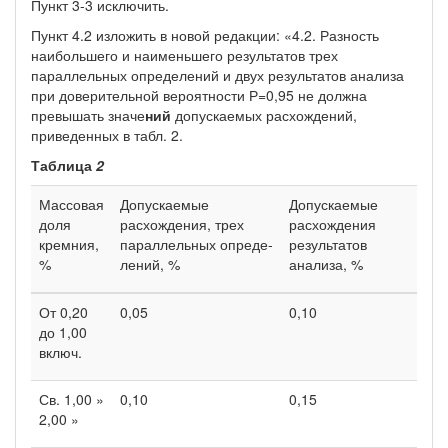
Пункт 3-3 исключить.
Пункт 4.2 изложить в новой редакции: «4.2. Разность
наибольшего и наи­меньшего результатов трех
параллельных определений и двух результатов анализа
при доверительной вероятности Р=0,95 не должна
превышать значе­
ний
допускаемых расхождений,
приведенных в табл. 2.
Таблица
2
Массовая
Допускаемые
Допускаемые
доля
расхождения, трех
расхождения
кремния,
параллельных опреде­
результатов
%
лений, %
анализа, %
От 0,20
0,05
0,10
до 1,00
включ.
Св. 1,00 »
0,10
0,15
2,00 »