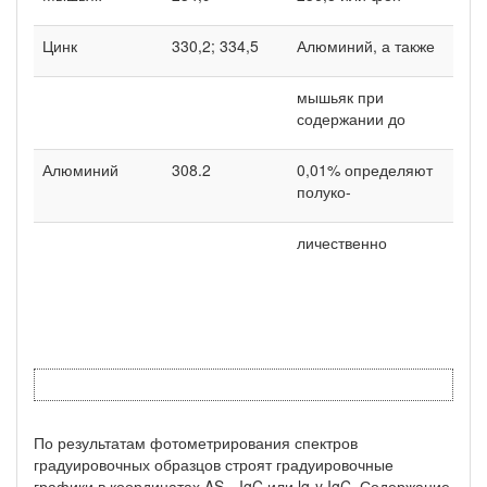
Цинк
330,2; 334,5
Алюминий, а также
мышьяк при
содержании до
Алюминий
308.2
0,01% определяют
полуко-
личественно
По результатам фотометрирования спектров
градуировочных образцов строят градуировочные
графики в координатах AS—IgC или lg-y IgC. Содержание