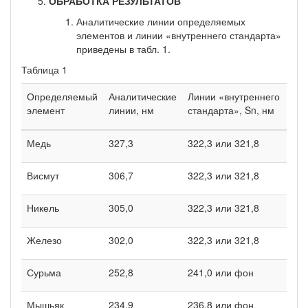
ОБРАБОТКА РЕЗУЛЬТАТОВ
Аналитические линии определяемых
элементов и линии «внутреннего стандарта»
приведены в табл. 1.
Таблица 1
Определяемый
Аналитические
Линии «внутреннего
элемент
линии, нм
стан­дарта», Sn, нм
Медь
327,3
322,3 или 321,8
Висмут
306,7
322,3 или 321,8
Никель
305,0
322,3 или 321,8
Железо
302,0
322,3 или 321,8
Сурьма
252,8
241,0 или фон
Мышьяк
234,9
236,8 или фон