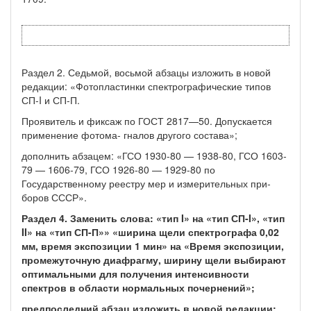
Раздел 2. Седьмой, восьмой абзацы изложить в новой
редакции: «Фотоплас­тинки спектрографические типов
СП-I и СП-П.
Проявитель и фиксаж по ГОСТ 2817—50. Допускается
применение фотома- гналов другого состава»;
дополнить абзацем: «ГСО 1930-80 — 1938-80, ГСО 1603-
79 — 1606-79, ГСО 1926-80 — 1929-80 по
Государственному реестру мер и измерительных при­
боров СССР».
Раздел 4. Заменить слова: «тип I» на «тип СП
-I»,
«тип
II» на «тип СП-П»» «ширина щели спектрографа 0,02
мм, время экспозиции 1 мин» на «Время экс­позиции,
промежуточную диафрагму, ширину щели выбирают
оптимальными для получения интенсивности
спектров в области нормальных почернений»;
предпоследний абзац изложить в новой редакции: