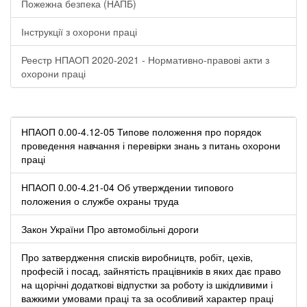
Пожежна безпека (НАПБ)
Інструкції з охорони праці
Реестр НПАОП 2020-2021 - Нормативно-правові акти з
охорони праці
НПАОП 0.00-4.12-05 Типове положення про порядок
проведення навчання і перевірки знань з питань охорони
праці
НПАОП 0.00-4.21-04 Об утверждении типового
положения о службе охраны труда
Закон України Про автомобільні дороги
Про затвердження списків виробництв, робіт, цехів,
професій і посад, зайнятість працівників в яких дає право
на щорічні додаткові відпустки за роботу із шкідливими і
важкими умовами праці та за особливий характер праці