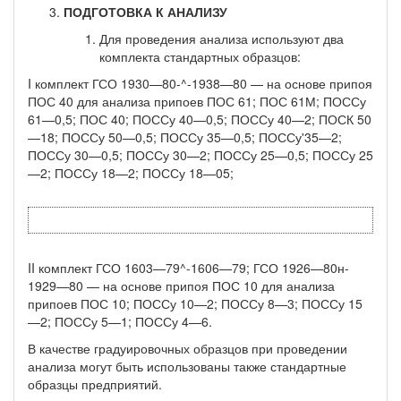
ПОДГОТОВКА К АНАЛИЗУ
Для проведения анализа используют два
комплекта стан­дартных образцов:
I комплект ГСО 1930—80-^-1938—80 — на основе припоя
ПОС 40 для анализа припоев ПОС 61; ПОС 61М; ПОССу
61—0,5; ПОС 40; ПОССу 40—0,5; ПОССу 40—2; ПОСК 50
—18; ПОССу 50—0,5; ПОССу 35—0,5; ПОССу'35—2;
ПОССу 30—0,5; ПОССу 30—2; ПОССу 25—0,5; ПОССу 25
—2; ПОССу 18—2; ПОССу 18—05;
II комплект ГСО 1603—79^-1606—79; ГСО 1926—80н-
1929—80 — на основе припоя ПОС 10 для анализа
припоев ПОС 10; ПОССу 10—2; ПОССу 8—3; ПОССу 15
—2; ПОССу 5—1; ПОССу 4—6.
В качестве градуировочных образцов при проведении
анализа могут быть использованы также стандартные
образцы предприя­тий.