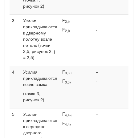
рисунок 2)
3
Усилия
F
+
2,j
н
прикладываются
F
-
2,jk
к дверному
полотну возле
петель (точки
2,5, рисунок 2, j
= 2,5)
4
Усилия
F
+
3,3
н
прикладываются
F
-
3,3к
возле замка
(точка 3,
рисунок 2)
5
Усилия
F
+
4,4н
прикладываются
F
-
4,4к
к середине
дверного