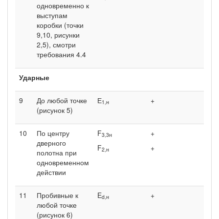
одновременно к
выступам
коробки (точки
9,10, рисунки
2,5), смотри
требования 4.4
Ударные
9
До любой точке
Е
+
1,н
(рисунок 5)
10
По центру
F
+
3,3н
дверного
F
+
2,н
полотна при
одновременном
действии
11
Пробивные к
E
+
d
,н
любой точке
(рисунок 6)