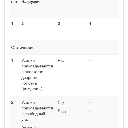
п.п
Нагрузки
1
2
3
4
Статические
1
Усилия
Р
+
1н
прикладываются
в плоскости
дверного
полотна
(рисунок 1)
2
Усилия
F
+
1,1н
прикладываются
F
-
1,1
к
в свободный
угол
(точка 1,