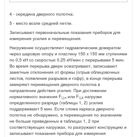
4 - середина дверного полотна;
5 - место возле средней петли.
Записывают первоначальные показания приборов для
измерения усилия и перемещения.
Нагружение осуществляют гидравлическим домкратом
через шаровую опору и пластину 150 х 150 мм ступенями
по 0,5 кН со скоростью 0,25 кН/мин с перерывами 5 мин.
Во время перерыва двери осматривают, записывают
заметные отклонения от формы (отрыв облицовочных
листов, появление разрывов и гофр), в конце перерыва
замеряют перемещения дверного полотна в
направлении действия усилия. При достижении
нормативного значения F
или F
нагрузки
i,j,н
i,j,k
определенного разряда (таблицы 1, 2) усилие
поддерживают 5 мин. Если слома каркаса дверного
полотна не обнаружено, а перемещения по значениям
не больше приведенных в таблицах 1, 2 при
соответствующих нагрузках, то разгружают конструкцию и
записывают показания прибора для измерения