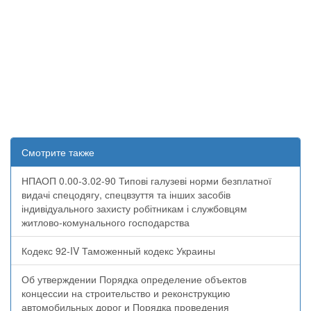
Смотрите также
НПАОП 0.00-3.02-90 Типові галузеві норми безплатної
видачі спецодягу, спецвзуття та інших засобів
індивідуального захисту робітникам і службовцям
житлово-комунального господарства
Кодекс 92-IV Таможенный кодекс Украины
Об утверждении Порядка определение объектов
концессии на строительство и реконструкцию
автомобильных дорог и Порядка проведения