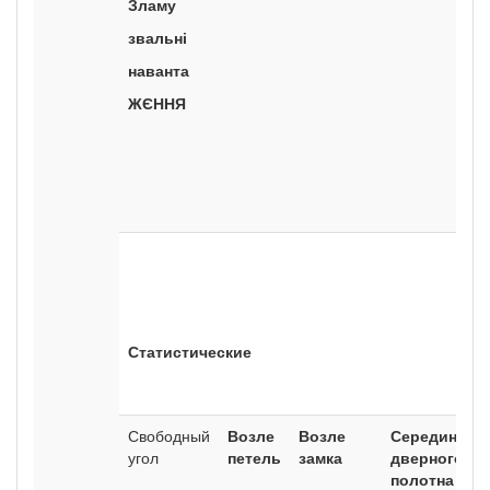
Зламу
звальні
наванта
ЖЄННЯ
Статистические
Свободный
Возле
В
озле
Сере
дина
угол
петель
замка
дверного
пол
отна