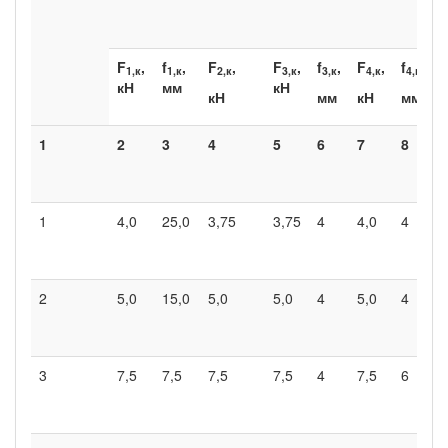
F
,
f
,
F
,
F
,
f
,
F
,
f
,
1
,к
1,
к
2,к
3,к
3,к
4,к
4,к
кН
мм
кН
кН
мм
кН
мм
1
2
3
4
5
6
7
8
1
4,0
25,0
3,75
3,75
4
4,0
4
2
5,0
15,0
5,0
5,0
4
5,0
4
3
7,5
7,5
7,5
7,5
4
7,5
6