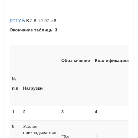
ДСТУ Б
В.2.6-12-97 с.8
Окончание таблицы 3
Обозначение
Квалификационны
№
п.п
Нагрузки
1
2
3
4
8
Усилие
прикладывается
F
+
5,
н