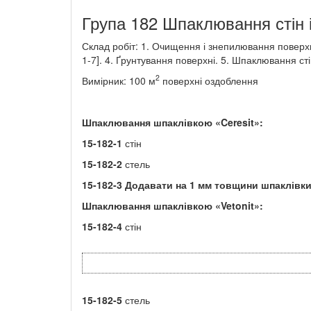
Група 182 Шпаклювання стін 
Склад робіт: 1. Очищення і знепилювання поверхн
1-7]. 4. Ґрунтування поверхні. 5. Шпаклювання ст
2
Вимірник: 100 м
поверхні оздоблення
Шпаклювання шпаклівкою «
Ceresit
»:
15-182-1
стін
15-182-2
стель
15-182-3
Додавати на
1
мм товщини шпаклівк
Шпаклювання шпаклівкою
«
Vetonit
»:
15-182-4
стін
15-182-5
стель