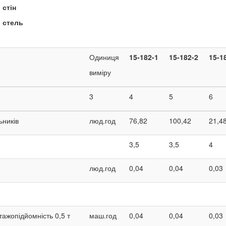
 стін
 стель
Одиниця
15-182-1
15-182-2
15-1
виміру
3
4
5
6
ьників
люд.год
76,82
100,42
21,4
3,5
3,5
4
люд.год
0,04
0,04
0,03
тажопідйомність 0,5 т
маш.год
0,04
0,04
0,03