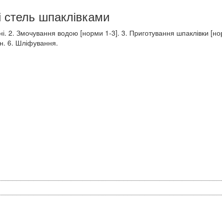
і стель шпаклівками
і. 2. Змочування водою [норми 1-3]. 3. Приготування шпаклівки [н
ін. 6. Шліфування.
и