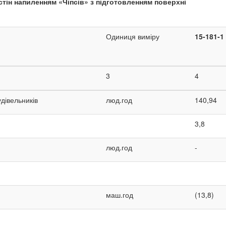
тін напиленням «Чіпсів» з підготовленням поверхні
Одиниця виміру
15-181-1
3
4
удівельників
люд.год
140,94
3,8
люд.год
-
маш.год
(13,8)