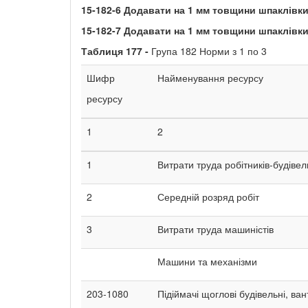
15-182-6
Додавати на
1
мм товщини шпаклівки
15-182-7
Додавати на
1
мм товщини шпаклівки
Таблиця
177 -
Група 182 Норми з 1 по 3
Шифр
Найменування ресурсу
ресурсу
1
2
1
Витрати труда робітників-будівел
2
Середній розряд робіт
3
Витрати труда машиністів
Машини та механізми
203-1080
Підіймачі щоглові будівельні, ван