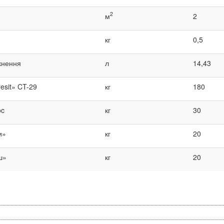
2
м
2
кг
0,5
кнення
л
14,43
esit» CT-29
кг
180
oc
кг
30
и»
кг
20
ш»
кг
20