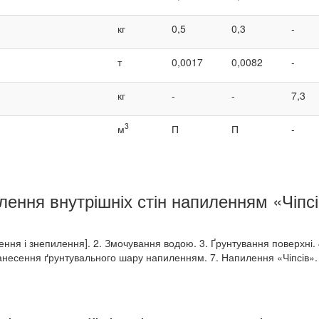
кг
0,5
0,3
-
т
0,0017
0,0082
-
кг
-
-
7,3
3
м
П
П
-
лення внутрішніх стін напиленням «Чіпс
щення і знепилення]. 2. Змочування водою. 3. Ґрунтування поверхні. 
Нанесення ґрунтувального шару напиленням. 7. Напилення «Чіпсів».