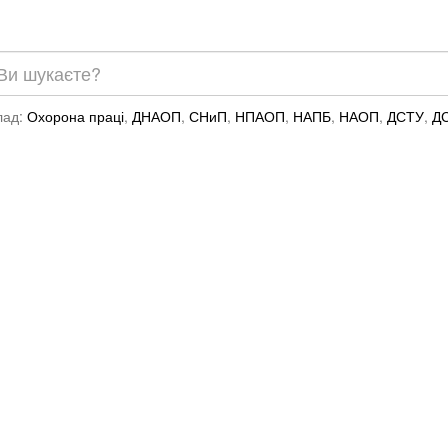
лад:
Охорона праці
,
ДНАОП
,
СНиП
,
НПАОП
,
НАПБ
,
НАОП
,
ДСТУ
,
Д