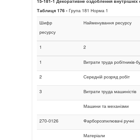
15-181-1
Декоративне оздоблення внутрішніх с
Таблиця
176 -
Група 181 Норма 1
Шифр
Найменування ресурсу
ресурсу
1
2
1
Витрати труда робітників-б
2
Середній розряд робіт
3
Витрати труда машиністів
Машини та механізми
270-0126
Фарборозпилювачі ручні
Матеріали