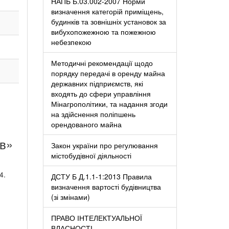
НАПБ Б.03.002-2007 Норми
визначення категорій приміщень,
будинків та зовнішніх установок за
вибухопожежною та пожежною
небезпекою
Методичні рекомендації щодо
порядку передачі в оренду майна
державних підприємств, які
входять до сфери управління
Мінагрополітики, та надання згоди
на здійснення поліпшень
орендованого майна
ів»
Закон україни про регулювання
містобудівної діяльності
4.
ДСТУ Б Д.1.1-1:2013 Правила
визначення вартості будівництва
(зі змінами)
ПРАВО ІНТЕЛЕКТУАЛЬНОЇ
ВЛАСНОСТІ