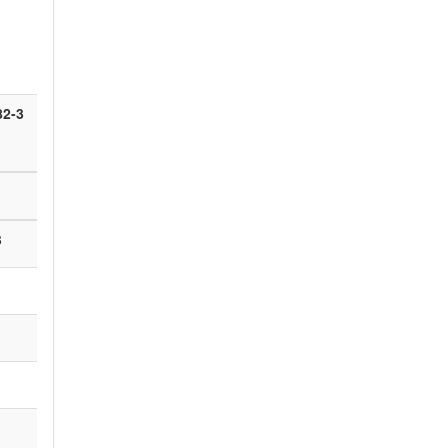
82-3
8