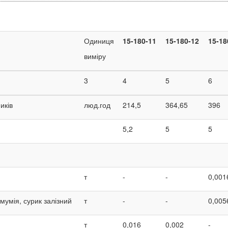
Одиниця
15-180-11
15-180-12
15-18
виміру
3
4
5
6
иків
люд.год
214,5
364,65
396
5,2
5
5
т
-
-
0,001
мумія, сурик залізний
т
-
-
0,005
т
0,016
0,002
-