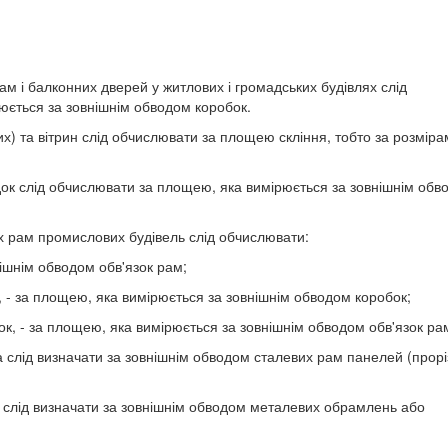
рам і балконних дверей у житлових і громадських будівлях слід
юється за зовнішнім обводом коробок.
них) та вітрин слід обчислювати за площею скління, тобто за розмір
одок слід обчислювати за площею, яка вимірюється за зовнішнім обв
них рам промислових будівель слід обчислювати:
нішнім обводом обв'язок рам;
 - за площею, яка вимірюється за зовнішнім обводом коробок;
к, - за площею, яка вимірюється за зовнішнім обводом обв'язок ра
 слід визначати за зовнішнім обводом сталевих рам панелей (прорі
а слід визначати за зовнішнім обводом металевих обрамлень або