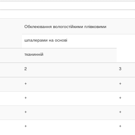
Обклеювання вологостійкими плівковими
шпалерами на основі
тканинній
2
3
+
+
+
+
+
+
+
+