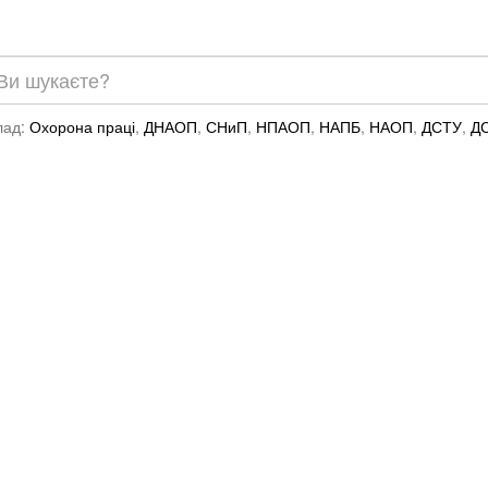
лад:
Охорона праці
,
ДНАОП
,
СНиП
,
НПАОП
,
НАПБ
,
НАОП
,
ДСТУ
,
Д