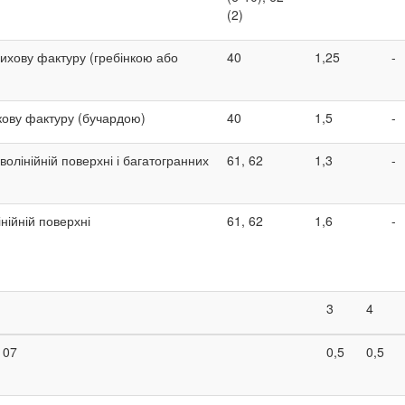
(2)
рихову фактуру (гребінкою або
40
1,25
-
кову фактуру (бучардою)
40
1,5
-
олінійній поверхні і багатогранних
61, 62
1,3
-
нійній поверхні
61, 62
1,6
-
3
4
107
0,5
0,5