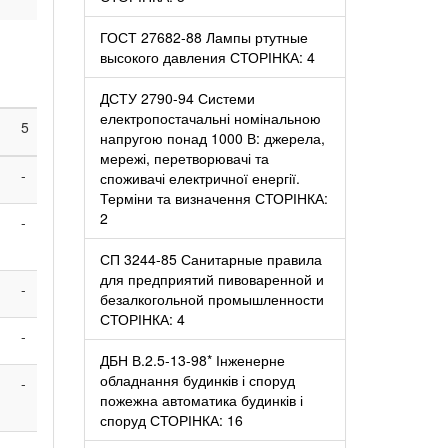
ГОСТ 27682-88 Лампы ртутные
высокого давления СТОРІНКА: 4
ДСТУ 2790-94 Системи
електропостачальні номінальною
5
напругою понад 1000 В: джерела,
мережі, перетворювачі та
-
споживачі електричної енергії.
Терміни та визначення СТОРІНКА:
2
-
СП 3244-85 Санитарные правила
для предприятий пивоваренной и
-
безалкогольной промышленности
СТОРІНКА: 4
-
ДБН В.2.5-13-98* Інженерне
обладнання будинків і споруд
-
пожежна автоматика будинків і
споруд СТОРІНКА: 16