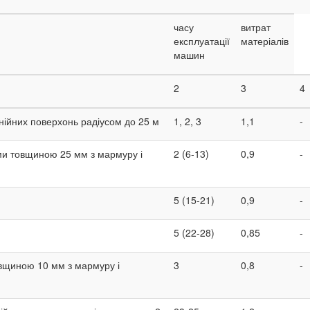
часу
витрат
експлуатації
матеріалів
машин
2
3
4
ійних поверхонь радіусом до 25 м
1, 2, 3
1,1
-
ми товщиною 25 мм з мармуру і
2 (6-13)
0,9
-
5 (15-21)
0,9
-
5 (22-28)
0,85
-
вщиною 10 мм з мармуру і
3
0,8
-