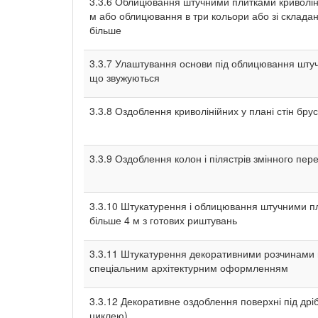
3.3.6 Облицювання штучними плитками криволін
м або облицювання в три кольори або зі складан
більше
3.3.7 Улаштування основи під облицювання шту
що звужуються
3.3.8 Оздоблення криволінійних у плані стін б
3.3.9 Оздоблення колон і пілястрів змінного пере
3.3.10 Штукатурення і облицювання штучними п
більше 4 м з готових риштувань
3.3.11 Штукатурення декоративними розчинами г
спеціальним архітектурним оформленням
3.3.12 Декоративне оздоблення поверхні під дрі
циклею)