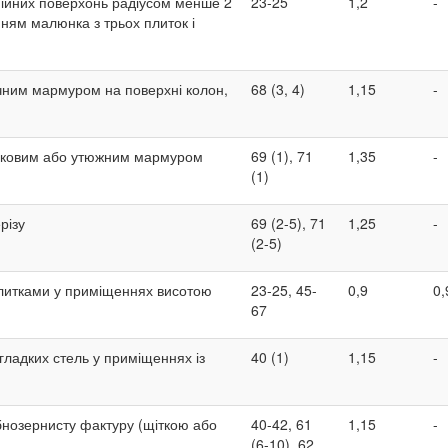
ійних поверхонь радіусом менше 2
23-25
1,2
-
ням малюнка з трьох плиток і
чним мармуром на поверхні колон,
68 (3, 4)
1,15
-
русковим або утюжним мармуром
69 (1), 71
1,35
-
(1)
різу
69 (2-5), 71
1,25
-
(2-5)
литками у приміщеннях висотою
23-25, 45-
0,9
0,
67
ладких стель у приміщеннях із
40 (1)
1,15
-
бнозернисту фактуру (щіткою або
40-42, 61
1,15
-
(6-10), 62