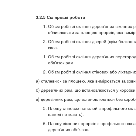
3.2.5 Склярські роботи
Об'єм робіт зі скління дерев'яних віконних 
обчислювати за площею прорізів, яка вимір
Об'єм робіт зі скління дверей (крім балкон
скла.
Об'єм робіт зі скління дерев'яних перегор
обв'язок рам.
Об'єм робіт зі скління стінових або ліхтар
а) сталевих - за площею, яка вимірюється за зов
б) дерев'яних рам, що встановлюються у коробки,
в) дерев'яних рам, що встановлюються без коробо
Площу стінових панелей з профільного скла
панелі не мають).
Площу віконних прорізів з профільного скл
дерев'яних обв'язок.