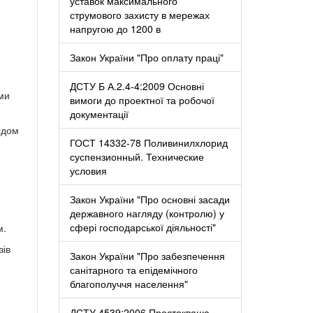
уставок максимального
струмового захисту в мережах
напругою до 1200 в
Закон України "Про оплату праці"
ДСТУ Б А.2.4-4:2009 Основні
ами
вимоги до проектної та робочої
документації
одом
ГОСТ 14332-78 Поливинилхлорид
суспензионный. Технические
условия
Закон України "Про основні засади
державного нагляду (контролю) у
сфері господарської діяльності"
м.
зів
Закон України "Про забезпечення
санітарного та епідемічного
благополуччя населення"
ДСТУ 4539:2006 Простокваша.