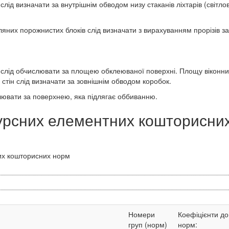
слід визначати за внутрішнім обводом низу стаканів ліхтарів (світло
яних порожнистих блоків слід визначати з вирахуванням прорізів за
 слід обчислювати за площею обклеюваної поверхні. Площу віконних
 стін слід визначати за зовнішнім обводом коробок.
лювати за поверхнею, яка підлягає оббиванню.
сурсних елементних кошторисни
их кошторисних норм
Номери
Коефіцієнти до
груп (норм)
норм: