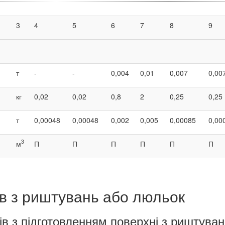
3
4
5
6
7
8
9
т
-
-
0,004
0,01
0,007
0,00
кг
0,02
0,02
0,8
2
0,25
0,25
т
0,00048
0,00048
0,002
0,005
0,00085
0,00
3
м
П
П
П
П
П
П
в з риштувань або люльок
в з підготовленням поверхні з риштува