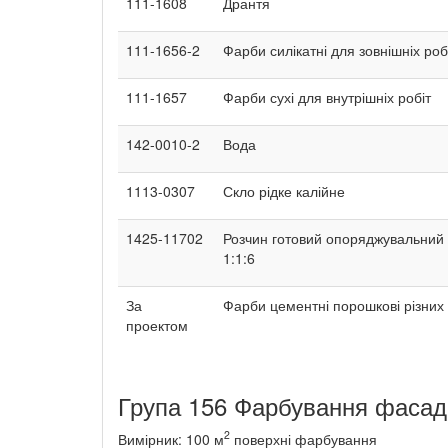
111-1608
Дрантя
111-1656-2
Фарби силікатні для зовнішніх роб
111-1657
Фарби сухі для внутрішніх робіт
142-0010-2
Вода
1113-0307
Скло рідке калійне
1425-11702
Розчин готовий опоряджувальний
1:1:6
За
Фарби цементні порошкові різних 
проектом
Група 156 Фарбування фасаді
2
Вимірник: 100 м
поверхні фарбування