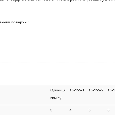
енням поверхні:
Одиниця
15-155-1
15-155-2
15-1
виміру
3
4
5
6