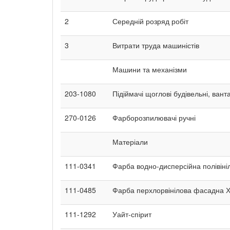
2
Середній розряд робіт
3
Витрати труда машиністів
Машини та механізми
203-1080
Підіймачі щоглові будівельні, вант
270-0126
Фарборозпилювачі ручні
Матеріали
111-0341
Фарба водно-дисперсійна полівіні
111-0485
Фарба перхлорвінілова фасадна Х
111-1292
Уайт-спірит