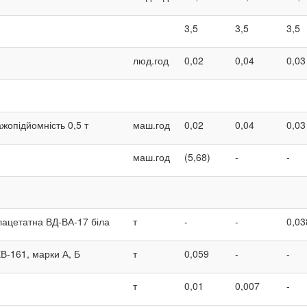
3,5
3,5
3,5
люд.год
0,02
0,04
0,03
ажопідйомність 0,5 т
маш.год
0,02
0,04
0,03
маш.год
(5,68)
-
-
лацетатна ВД-ВА-17 біла
т
-
-
0,03
В-161, марки А, Б
т
0,059
-
-
т
0,01
0,007
-