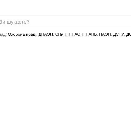
лад:
Охорона праці
,
ДНАОП
,
СНиП
,
НПАОП
,
НАПБ
,
НАОП
,
ДСТУ
,
Д