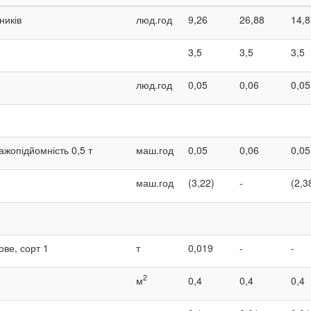
ників
люд.год
9,26
26,88
14,8
3,5
3,5
3,5
люд.год
0,05
0,06
0,05
тажопідйомність 0,5 т
маш.год
0,05
0,06
0,05
маш.год
(3,22)
-
(2,3
ве, сорт 1
т
0,019
-
-
2
м
0,4
0,4
0,4