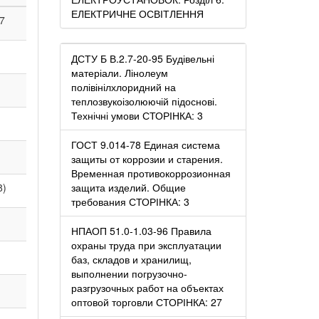
ЕЛЕКТРИЧНЕ ОСВІТЛЕННЯ
7
ДСТУ Б В.2.7-20-95 Будівельні
матеріали. Лінолеум
полівінілхлоридний на
теплозвукоізолюючій підоснові.
Технічні умови СТОРІНКА: 3
ГОСТ 9.014-78 Единая система
защиты от коррозии и старения.
Временная противокоррозионная
8)
защита изделий. Общие
требования СТОРІНКА: 3
НПАОП 51.0-1.03-96 Правила
охраны труда при эксплуатации
баз, складов и хранилищ,
выполнении погрузочно-
разгрузочных работ на объектах
оптовой торговли СТОРІНКА: 27