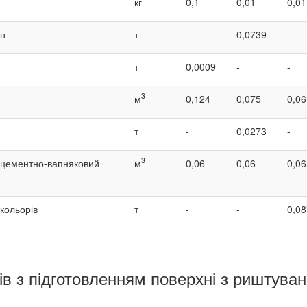
кг
0,1
0,01
0,01
іт
т
-
0,0739
-
т
0,0009
-
-
3
м
0,124
0,075
0,06
т
-
0,0273
-
3
 цементно-вапняковий
м
0,06
0,06
0,06
кольорів
т
-
-
0,08
в з підготовленням поверхні з риштува