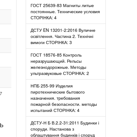
ГОСТ 25639-83 Магниты литые
постоянные. Технические условия
СТОРІНКА: 4
ДСТУ EN 13201-2:2016 Вуличне
освітлення. Частина 2. Технічні
вимоги СТОРІНКА: 3
ГОСТ 18576-85 Контроль
неразрушающий. Рельсы
железнодорожные. Методы
ультразвуковые СТОРІНКА: 2
НПБ 255-99 Изделия
пиротехнические бытового
7
назначения. требования
пожарной безопасности. методы
испытаний СТОРІНКА: 4
нь
ДСТУ-Н Б В.2.2-31:2011 Будинки і
споруди. Настанова з
облаштування будинків і споруд