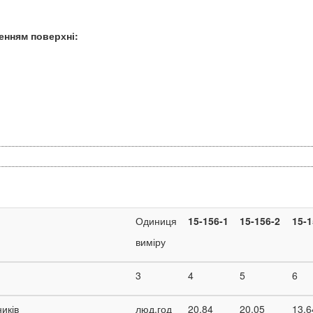
енням поверхні:
Одиниця
15-156-1
15-156-2
15-1
виміру
3
4
5
6
ників
люд.год
20,84
20,05
13,6