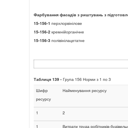
Фарбування фасадів з риштувань з підготовл
15-156-1
перхлорвінілове
15-156-2
кремнійорганічне
15-156-3
полівінілацетатне
Таблиця
139 -
Група 156 Норми з 1 по 3
Шифр
Найменування ресурсу
ресурсу
1
2
1
Витрати труда робітників-будівель