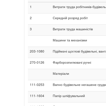
1
Витрати труда робітників-будівель
2
Середній розряд робіт
3
Витрати труда машиністів
Машини та механізми
203-1080
Підіймачі щоглові будівельні, ван
270-0126
Фарборозпилювачі ручні
Матеріали
111-0253
Вапно будівельне негашене грудко
111-1604
Папір шліфувальний