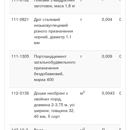
заготовок, маса 1,8 кг
111-0821
Дріт сталевий
т
0,004
0,006
низьковуглецевий
різного призначення
чорний, діаметр 1,1
мм
111-1305
Портландцемент
т
0,009
0,03
загальнобудівельного
призначення
бездобавковий,
марка 400
3
112-0136
Дошки необрізні з
м
0,0043
0,008
хвойних порід,
довжина 2-3,75 м, усі
ширини, товщина 32,
40 мм, II сорт
3
142-10-2
Вода
м
П
П