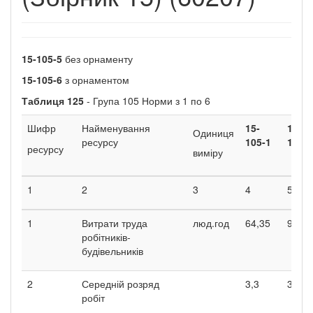
15-105-5
без орнаменту
15-105-6
з орнаментом
Таблиця
125
- Група 105 Норми з 1 по 6
Шифр
Найменування
15-
15-
Одиниця
ресурсу
105-1
105-2
ресурсу
виміру
1
2
3
4
5
1
Витрати труда
люд.год
64,35
98,7
робітників-
будівельників
2
Середній розряд
3,3
3,3
робіт