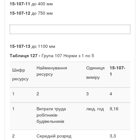
15-107-11
до 400 мм
15-107-12
до 750 мм
15-107-13
до 1100 мм
Таблиця
127 -
Група 107 Норми з 1 по 5
Найменування
Одиниця
15-107-
15-1
Шифр
ресурсу
1
2
виміру
ресурсу
1
2
3
4
5
1
Витрати труда
люд. год
9,16
12,1
робітників-
будівельників
2
Середній розряд
3,3
3,3