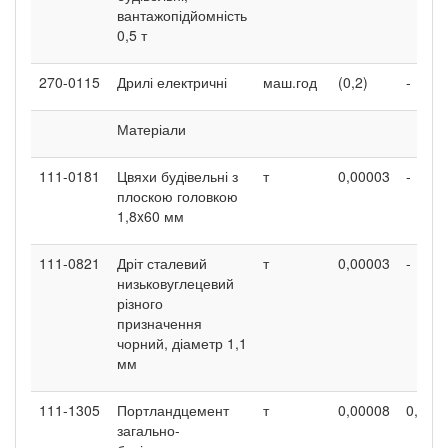
вантажопідйомність
0,5 т
270-0115
Дрилі електричні
маш.год
(0,2)
-
Матеріали
111-0181
Цвяхи будівельні з
т
0,00003
-
плоскою головкою
1,8x60 мм
111-0821
Дріт сталевий
т
0,00003
-
низьковуглецевий
різного
призначення
чорний, діаметр 1,1
мм
111-1305
Портландцемент
т
0,00008
0,000
загально-