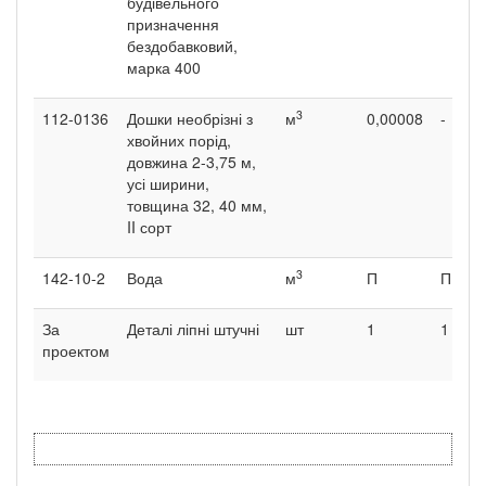
будівельного
призначення
бездобавковий,
марка 400
3
112-0136
Дошки необрізні з
м
0,00008
-
хвойних порід,
довжина 2-3,75 м,
усі ширини,
товщина 32, 40 мм,
II сорт
3
142-10-2
Вода
м
П
П
За
Деталі ліпні штучні
шт
1
1
проектом