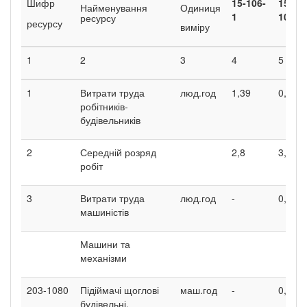
Шифр
15-106-
15-
Найменування
Одиниця
1
106-2
ресурсу
ресурсу
виміру
1
2
3
4
5
1
Витрати труда
люд.год
1,39
0,86
робітників-
будівельників
2
Середній розряд
2,8
3,3
робіт
3
Витрати труда
люд.год
-
0,03
машиністів
Машини та
механізми
203-1080
Підіймачі щоглові
маш.год
-
0,03
будівельні,