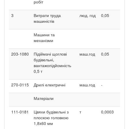
робіт
3
Витрати труда
люд. год
0,05
0,08
машиністів
Машини та
механізми
203-1080
Підіймачі щоглові
маш.год
0,05
0,08
будівельні,
вантажопідйомність
0,5 т
270-0115
Дрилі електричні
маш.год
-
-
Матеріали
111-0181
Цвяхи будівельні з
т
0,0003
0,0
плоскою головкою
1,8x60 мм