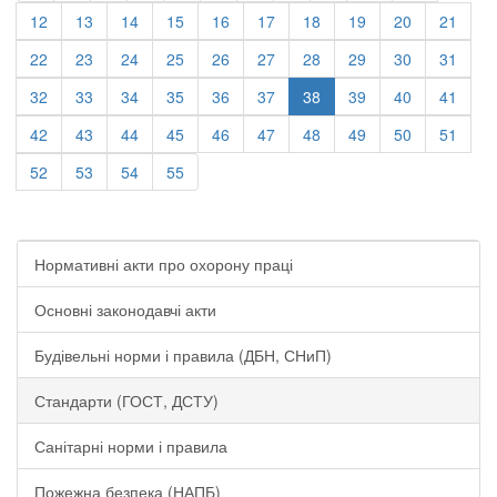
12
13
14
15
16
17
18
19
20
21
22
23
24
25
26
27
28
29
30
31
32
33
34
35
36
37
38
39
40
41
42
43
44
45
46
47
48
49
50
51
52
53
54
55
Нормативні акти про охорону праці
Основні законодавчі акти
Будівельні норми і правила (ДБН, СНиП)
Стандарти (ГОСТ, ДСТУ)
Санітарні норми і правила
Пожежна безпека (НАПБ)