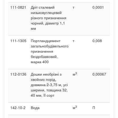
111-0821
Дріт сталевий
т
0,0001
0,0
низьковуглецевий
різного призначення
чорний, діаметр 1,1
мм
111-1305
Портландцемент
т
0,008
0,01
загальнобудівельного
призначення
бездобавковий,
марка 400
3
112-0136
Дошки необрізні з
м
0,00067
0,0
хвойних порід,
довжина 2-3,75 м, усі
ширини, товщина 32,
40 мм, II сорт
3
142-10-2
Вода
м
П
П