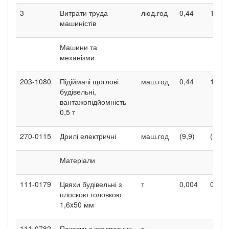
3
Витрати труда
люд.год
0,44
1,12
машиністів
Машини та
механізми
203-1080
Підіймачі щоглові
маш.год
0,44
1,12
будівельні,
вантажопідйомність
0,5 т
270-0115
Дрилі електричні
маш.год
(9,9)
(14,8
Матеріали
111-0179
Цвяхи будівельні з
т
0,004
0,006
плоскою головкою
1,6x50 мм
111-0782
Поковки з квадратних
т
-
-