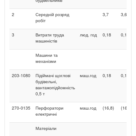
2
Середній розряд
3,7
3,6
робіт
3
Витрати труда
люд. год
0,18
0,18
машиністів
Машини та
механізми
203-1080
Підіймачі щоглові
маш.год
0,18
0,18
будівельні,
вантажопідйомність
0,5 т
270-0135
Перфоратори
маш.год
(16,8)
(16,8)
електричні
Матеріали