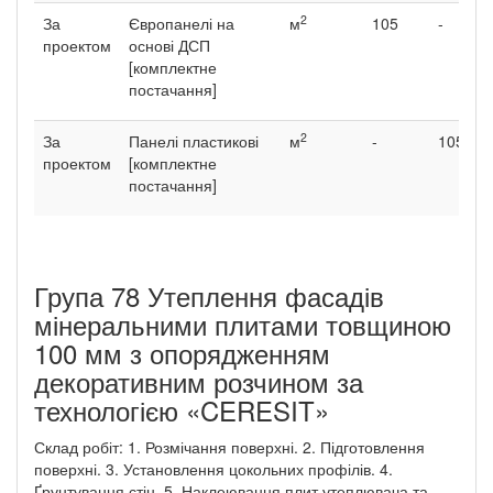
2
За
Європанелі на
м
105
-
проектом
основі ДСП
[комплектне
постачання]
2
За
Панелі пластикові
м
-
105
проектом
[комплектне
постачання]
Група 78 Утеплення фасадів
мінеральними плитами товщиною
100 мм з опорядженням
декоративним розчином за
технологією «CERESIT»
Склад робіт: 1. Розмічання поверхні. 2. Підготовлення
поверхні. 3. Установлення цокольних профілів. 4.
Ґрунтування стін. 5. Наклеювання плит утеплювача та