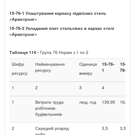
15-76-1
Улаштування каркасу підвісних стель
«Армстронг»
15-76-2
Укладання плит стельових в каркас стелі
«Армстронг»
Таблиця
114 -
Група 76 Норми з 1 по 2
Шифр
Найменування
Одиниця
15-76-
15-
ресурсу
1
76-2
ресурсу
виміру
1
2
3
4
1
Витрати труда
люд. год
139,95
16,78
робітників-
будівельників
2
Середній розряд
3,5
3,5
робіт