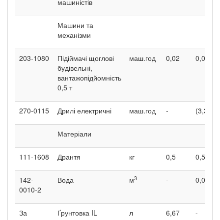
машиністів
Машини та
механізми
203-1080
Підіймачі щоглові
маш.год
0,02
0,06
будівельні,
вантажопідйомність
0,5 т
270-0115
Дрилі електричні
маш.год
-
(3,39)
Матеріали
111-1608
Дрантя
кг
0,5
0,5
3
142-
Вода
м
-
0,017
0010-2
За
Ґрунтовка IL
л
6,67
-