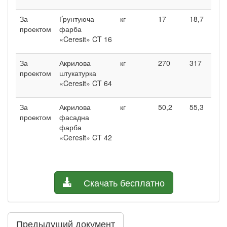
За
Ґрунтуюча
кг
17
18,7
1
проектом
фарба
«Ceresit» CT 16
За
Акрилова
кг
270
317
2
проектом
штукатурка
«Ceresit» CT 64
За
Акрилова
кг
50,2
55,3
5
проектом
фасадна
фарба
«Ceresit» CT 42
Скачать бесплатно
Предыдущий документ