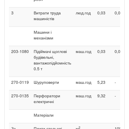
3
Витрати труда
люд.год
0,03
0,05
машиністів
Машини і
механізми
203-1080
Підіймачі щоглові
маш.год
0,03
0,05
будівельні,
вантажопідйомність
0.5 т
270-0119
Шуруповерти
маш.год
5,23
-
270-0135
Перфоратори
маш.год
9,32
-
електричні
Матеріали
2
За
Плити стельові
м
-
105