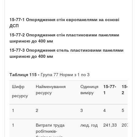
15-77-1
Опорядження стін європанелями на основі
ДСП
15-77-2
Опорядження стін пластиковими панелями
шириною до
400
мм
15-77-3
Опорядження стель пластиковими панелями
шириною до
400
мм
Таблиця
115 -
Група 77 Норми з 1 по 3
Шифр
Найменування
Одиниця
15-77-
15-77-
ресурсу
виміру
1
2
ресурсу
1
2
3
4
5
1
Витрати труда
люд. год
241,33
207,54
робітників-
будівельників