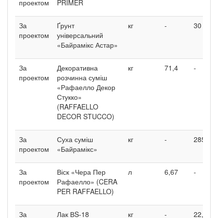
проектом
PRIMER
За
Ґрунт
кг
-
30
проектом
універсальний
«Байрамікс Астар»
За
Декоративна
кг
71,4
-
проектом
розчинна суміш
«Рафаелло Декор
Стукко»
(RAFFAELLO
DECOR STUCCO)
За
Суха суміш
кг
-
285
проектом
«Байрамікс»
За
Віск «Чера Пер
л
6,67
-
проектом
Рафаелло» (CERA
PER RAFFAELLO)
За
Лак ВS-18
кг
-
22,5