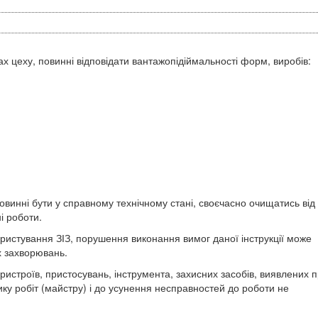
ках цеху, повинні відповідати вантажопідіймальності форм, виробів:
повинні бути у справному технічному стані, своєчасно очищатись від
і роботи.
користування ЗІЗ, порушення виконання вимог даної інструкції може
х захворювань.
пристроїв, пристосувань, інструмента, захисних засобів, виявлених 
ку робіт (майстру) і до усунення несправностей до роботи не