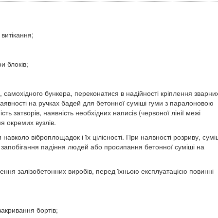
ї витікання;
и блоків;
, самохідного бункера, переконатися в надійності кріплення зварни
 наявності на ручках бадей для бетонної суміші гуми з паралоновою
сть затворів, наявність необхідних написів (червоної лінії межі
я окремих вузлів.
навколо віброплощадок і їх цілісності. При наявності розриву, сумі
 запобігання падіння людей або просипання бетонної суміші на
лення залізобетонних виробів, перед їхньою експлуатацією повинні
закривання бортів;