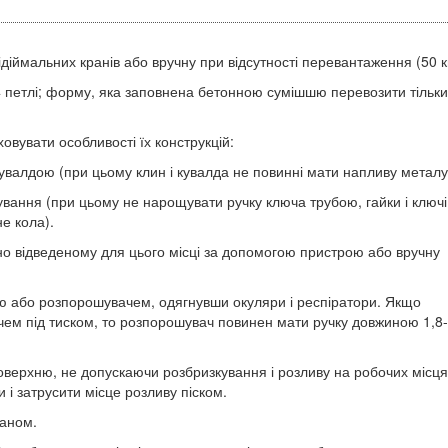
іймальних кранів або вручну при відсутності перевантаження (50 кг
4 петлі; форму, яка заповнена бетонною сумішшю перевозити тільки
овувати особливості їх конструкцій:
кувалдою (при цьому клин і кувалда не повинні мати напливу металу
ування (при цьому не нарощувати ручку ключа трубою, гайки і ключі
е кола).
но відведеному для цього місці за допомогою пристрою або вручну
ю або розпорошувачем, одягнувши окуляри і респіратори. Якщо
м під тиском, то розпорошувач повинен мати ручку довжиною 1,8-
оверхню, не допускаючи розбризкування і розливу на робочих місця
 і затрусити місце розливу піском.
раном.