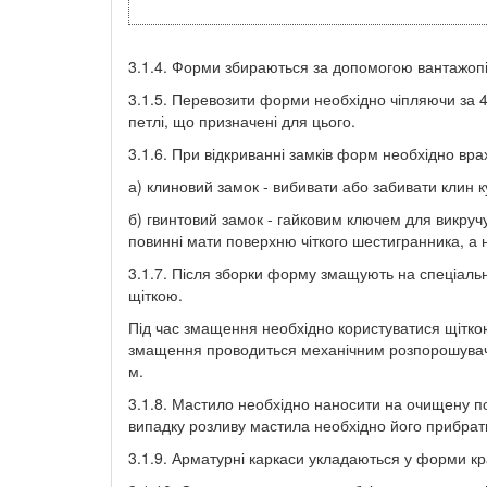
3.1.4. Форми збираються за допомогою вантажопід
3.1.5. Перевозити форми необхідно чіпляючи за 
петлі, що призначені для цього.
3.1.6. При відкриванні замків форм необхідно врах
а) клиновий замок - вибивати або забивати клин 
б) гвинтовий замок - гайковим ключем для викруч
повинні мати поверхню чіткого шестигранника, а н
3.1.7. Після зборки форму змащують на спеціаль
щіткою.
Під час змащення необхідно користуватися щітко
змащення проводиться механічним розпорошуваче
м.
3.1.8. Мастило необхідно наносити на очищену п
випадку розливу мастила необхідно його прибрати
3.1.9. Арматурні каркаси укладаються у форми к