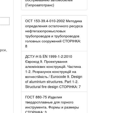
(Гипроавтотранс)
ОСТ 153-39.4-010-2002 Методика
определения остаточного ресурса
нефтегазопромысловых
трубопроводов и трубопроводов
головных сооружений СТОРІНКА:
8
ерси,
ДСТУ-Н Б EN 1999-1-2:2010
Єврокод 9. Проектування
алюмінієвих конструкцій. Частина
1-2. Розрахунок конструкцій на
вогнестійкість / Eurocode 9. Design
of aluminium structures. Part 1-2.
Structural fire design СТОРІНКА: 7
ГОСТ 880-75 Изделия
твердосплавные для горного
инструмента. Формы и размеры
СТОРІНКА: 3