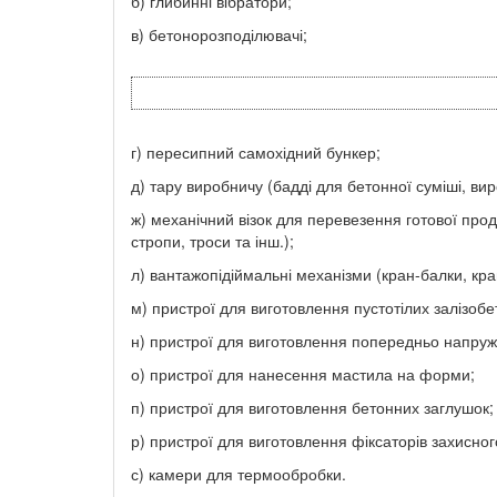
б) глибинні вібратори;
в) бетонорозподілювачі;
г) пересипний самохідний бункер;
д) тару виробничу (бадді для бетонної суміші, вир
ж) механічний візок для перевезення готової проду
стропи, троси та інш.);
л) вантажопідіймальні механізми (кран-балки, кра
м) пристрої для виготовлення пустотілих залізобе
н) пристрої для виготовлення попередньо напруж
о) пристрої для нанесення мастила на форми;
п) пристрої для виготовлення бетонних заглушок;
р) пристрої для виготовлення фіксаторів захисног
с) камери для термообробки.