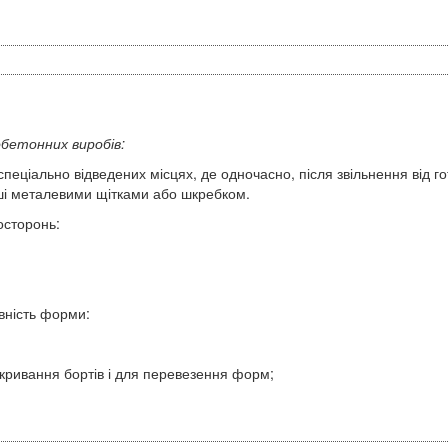
бетонних виробів:
еціально відведених місцях, де одночасно, після звільнення від го
міші металевими щітками або шкребком.
осторонь:
вність форми:
закривання бортів і для перевезення форм;