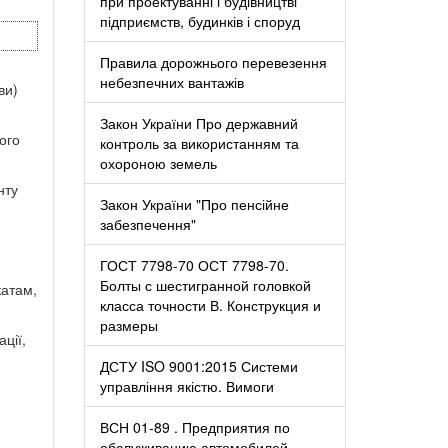
при проектуванні і будівництві
підприємств, будинків і споруд
Правила дорожнього перевезення
небезпечних вантажів
ви)
Закон України Про державний
ого
контроль за використанням та
охороною земель
нту
Закон України "Про пенсійне
забезпечення"
ГОСТ 7798-70 ОСТ 7798-70.
Болты с шестигранной головкой
катам,
класса точности В. Конструкция и
размеры
ції,
ДСТУ ISO 9001:2015 Системи
управління якістю. Вимоги
ВСН 01-89 . Предприятия по
обслуживанию автомобилей