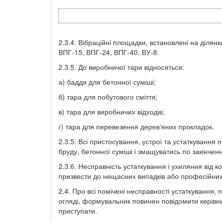
2.3.4. Вібраційні площадки, встановлені на ділян
ВПГ-15, ВПГ-24, ВПГ-40, ВУ-8.
2.3.5. До виробничої тари відносяться:
а) баддя для бетонної суміші;
б) тара для побутового сміття;
в) тара для виробничих відходів;
г) тара для перевезення дерев'яних прокладок.
2.3.5. Всі пристосування, устрої та устаткування 
бруду, бетонної суміші і змащуватись по закінченн
2.3.6. Несправність устаткування і ухиляння від 
призвести до нещасних випадків або професійни
2.4. Про всі помічені несправності устаткування, 
огляді, формувальник повинен повідомити керівни
приступати.