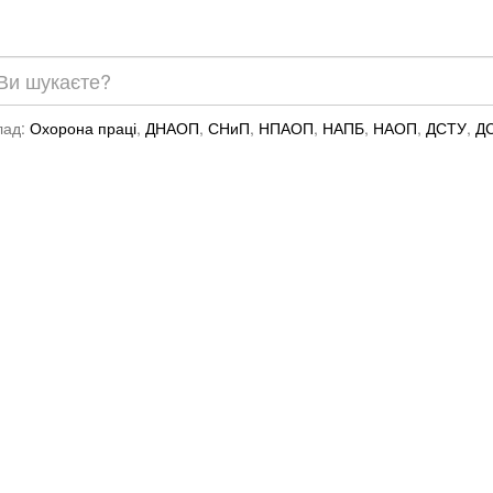
лад:
Охорона праці
,
ДНАОП
,
СНиП
,
НПАОП
,
НАПБ
,
НАОП
,
ДСТУ
,
Д