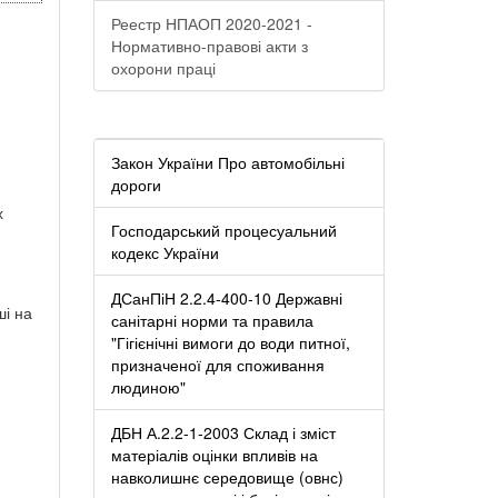
Реестр НПАОП 2020-2021 -
Нормативно-правові акти з
охорони праці
Закон України Про автомобільні
дороги
х
Господарський процесуальний
кодекс України
ДСанПіН 2.2.4-400-10 Державні
ші на
санітарні норми та правила
"Гігієнічні вимоги до води питної,
призначеної для споживання
людиною"
ДБН А.2.2-1-2003 Склад і зміст
матеріалів оцінки впливів на
навколишнє середовище (овнс)