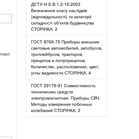
ДСТУ-Н Б В.1.2-16:2003
Визначення класу наслідків
(відповідальності) та категорії
складності об’єктів будівництва
СТОРІНКА: 2
ГОСТ 8769-75 Приборы внешние
световые автомобилей, автобусов,
тової
троллейбусов, тракторов,
прицепов и полуприцепов.
Количество, расположение, цвет,
углы видимости СТОРІНКА: 4
ГОСТ 29179-91 Совместимость
технических средств
электромагнитная. Приборы СВЧ.
Методы измерения побочных
колебаний СТОРІНКА: 2