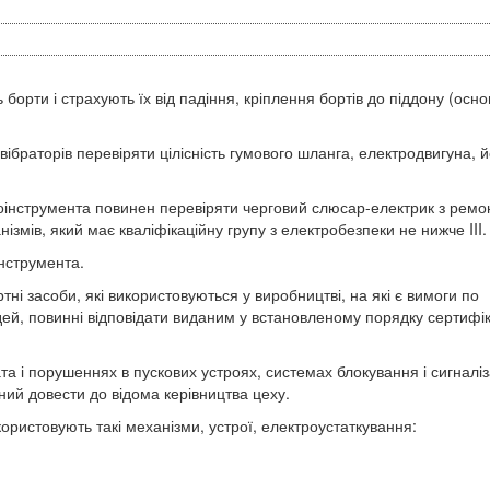
 борти і страхують їх від падіння, кріплення бортів до піддону (осно
вібраторів перевіряти цілісність гумового шланга, електродвигуна, й
роінструмента повинен перевіряти черговий слюсар-електрик з ремо
змів, який має кваліфікаційну групу з електробезпеки не нижче III.
інструмента.
тні засоби, які використовуються у виробництві, на які є вимоги по
дей, повинні відповідати виданим у встановленому порядку сертифі
та і порушеннях в пускових устроях, системах блокування і сигналіза
ний довести до відома керівництва цеху.
ористовують такі механізми, устрої, електроустаткування: