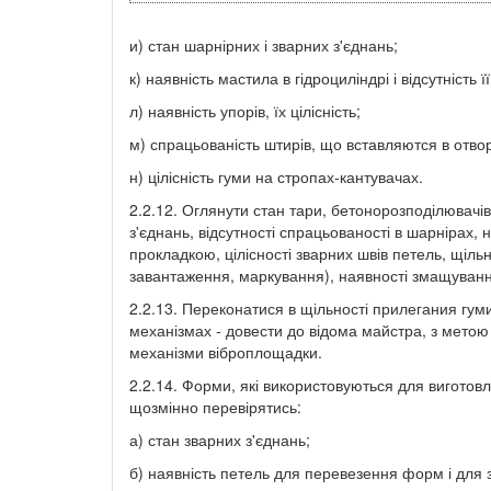
и) стан шарнірних і зварних з'єднань;
к) наявність мастила в гідроциліндрі і відсутність ї
л) наявність упорів, їх цілісність;
м) спрацьованість штирів, що вставляются в отвор
н) цілісність гуми на стропах-кантувачах.
2.2.12. Оглянути стан тари, бетонорозподілювачів
з'єднань, відсутності спрацьованості в шарнірах,
прокладкою, цілісності зварних швів петель, щільні
завантаження, маркування), наявності змащуванн
2.2.13. Переконатися в щільності прилегания гуми 
механізмах - довести до відома майстра, з метою
механізми віброплощадки.
2.2.14. Форми, які використовуються для виготов
щозмінно перевірятись:
а) стан зварних з'єднань;
б) наявність петель для перевезення форм і для 