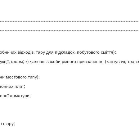
обничих відходів, тару для підкладок, побутового сміття);
кції, форм; к) чалочні засоби різного призначення (кантувачі, трав
ни мостового типу);
тонних плит;
еної арматури;
о шару;