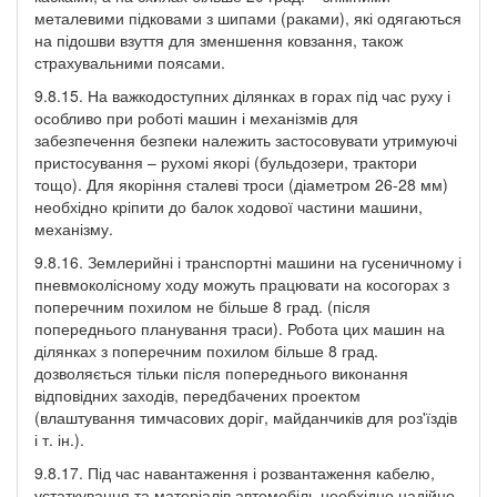
металевими підковами з шипами (раками), які одягаються
на підошви взуття для зменшення ковзання, також
страхувальними поясами.
9.8.15. На важкодоступних ділянках в горах під час руху і
особливо при роботі машин і механізмів для
забезпечення безпеки належить застосовувати утримуючі
пристосування – рухомі якорі (бульдозери, трактори
тощо). Для якоріння сталеві троси (діаметром 26-28 мм)
необхідно кріпити до балок ходової частини машини,
механізму.
9.8.16. Землерийні і транспортні машини на гусеничному і
пневмоколісному ходу можуть працювати на косогорах з
поперечним похилом не більше 8 град. (після
попереднього планування траси). Робота цих машин на
ділянках з поперечним похилом більше 8 град.
дозволяється тільки після попереднього виконання
відповідних заходів, передбачених проектом
(влаштування тимчасових доріг, майданчиків для роз'їздів
і т. ін.).
9.8.17. Під час навантаження і розвантаження кабелю,
устаткування та матеріалів автомобіль необхідно надійно