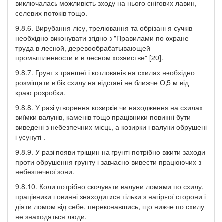
виключалась можливість зходу на нього снігових лавин,
селевих потоків тощо.
9.8.6. Вирубання лісу, трелювання та обрізання сучків
необхідно виконувати згідно з "Правилами по охране
труда в лесной, деревообрабатывающей
промышленности и в лесном хозяйстве" [20].
9.8.7. Грунт з траншеї і котлованів на схилах необхідно
розміщати в бік схилу на відстані не ближче О,5 м від
краю розробки.
9.8.8. У разі утворення козирків чи находження на схилах
виїмки валунів, каменів тощо працівники повинні бути
виведені з небезпечних місць, а козирки і валуни обрушені
і усунуті .
9.8.9. У разі появи тріщин на грунті потрібно вжити заходи
проти обрушення грунту і завчасно вивести працюючих з
небезпечної зони.
9.8.10. Коли потрібно скочувати валуни ломами по схилу,
працівники повинні знаходитися тільки з нагірної сторони і
діяти ломом від себе, переконавшись, що нижче по схилу
не знаходяться люди.