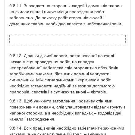
9.8.11. Знаходження сторонніх людей і домашніх тварин
на схилах вище і нижче місця проведення робіт
заборонено. До початку робіт сторонніх людей і
домашних тварин необхідно вивести з небезпечної зони.
9.8.12. Ділянки діючої дороги, розташованої на схилі
нижче місця проведення робіт, на випадок
непередбаченої небезпеки слід огородити з обох боків
запобіжними знаками, біля яких повинні чергувати
сигнальники. Між сигнальниками і керівником робіт
необхідно встановити надійний зв'язок за допомогою
прапорців, свистків і в сутінках та вночі – ліхтарів.
9.8.13. Щоб уникнути затоплення і розмиву стін ями
поверхневими водами, слід улаштовувати відвали грунту з
нагірної сторони, а в необхідних випадках – водовідвідні
канали і загородження.
9.8.14. Всіх працівників необхідно забезпечити захисними
касками, а на схилах більше 20 град. – знімними