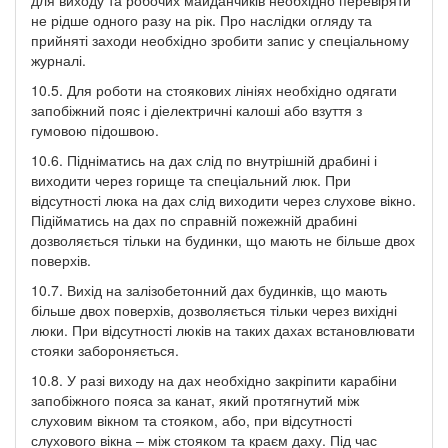
не рідше одного разу на рік. Про наслідки огляду та
прийняті заходи необхідно зробити запис у спеціальному
журналі.
10.5. Для роботи на стоякових лініях необхідно одягати
запобіжний пояс і діелектричні калоші або взуття з
гумовою підошвою.
10.6. Підніматись на дах слід по внутрішній драбині і
виходити через горище та спеціальний люк. При
відсутності люка на дах слід виходити через слухове вікно.
Підійматись на дах по справній пожежній драбині
дозволяється тільки на будинки, що мають не більше двох
поверхів.
10.7. Вихід на залізобетонний дах будинків, що мають
більше двох поверхів, дозволяється тільки через вихідні
люки. При відсутності люків на таких дахах встановлювати
стояки забороняється.
10.8. У разі виходу на дах необхідно закріпити карабіни
запобіжного пояса за канат, який протягнутий між
слуховим вікном та стояком, або, при відсутності
слухового вікна – між стояком та краєм даху. Під час