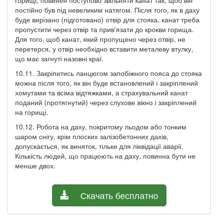
постійно був під невеликим натягом. Після того, як в даху
буде вирізано (підготовано) отвір для стояка, канат треба
пропустити через отвір та прив'язати до крокви горища.
Для того, щоб канат, який пропущено через отвір, не
перетерся, у отвір необхідно вставити металеву втулку,
що має загнуті назовні краї.
10.11. Закріпитись ланцюгом запобіжного пояса до стояка
можна після того, як він буде встановлений і закріплений
хомутами та всіма відтяжками, а страхувальний канат
поданий (протягнутий) через слухове вікно і закріплений
на горищі.
10.12. Робота на даху, покритому льодом або тонким
шаром снігу, крім плоских залізобетонних дахів,
допускається, як виняток, тільки для ліквідації аварії.
Кількість людей, що працюють на даху, повинна бути не
менше двох.
Скачать бесплатно