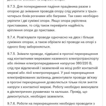
9.7.3. Для попередження падіння працівника разом з
опорою до знімання проводів опору слід укріпити з трьох-
чотирьох боків рогачами або баграми. Так само необхідно
укріпити і дві суміжні опори. Якщо опора укріплена
приставками, то слід також перевірити надійність
кріплення опори до приставки.
9.7.4. Розв'язувати проводи одночасно на двох і більше
суміжних опорах, а також обрізати всі проводи на опорі з
одного боку забороняється.
9.7.5. Знімати проводи, підвішені в прогоні перехрещення
над контактними мережами наземного електротранспорту
або лініями електропередавання напругою 380/220 В,
слід при відключеній і заземленій на місці робіт контактній
мережі або лінії електропередачі. У разі перехрещення
електрифікованих залізниць демонтувати проводи зв'язку
в прогоні перехрещення дозволяється тільки після зняття
напруги з контактної мережі. Роботу необхідно виконувати
в діелектричних рукавичках та калошах. Провід, що
демонтується, необхідно заземлити.
9.7.6. Роботи на перехрещеннях необхідно проводити з