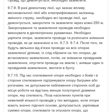
9.7.9. В разі демонтажу лінії, що зазнає впливу
високовольтної лінії або електрифікованих залізниць
змінного струму, необхідно всі проводи лінії, що
демонтується, закоротити та заземлити через кожні 250 м.
Закорочування та заземлення проводів необхідно
виконувати в діелектричних рукавичках. Необхідно
укріпити опори, заземлити проводи та розпочати знімання
проводів, як це зазначено в пп. 9.7.3- 9.7.4. Після того, як
будуть звільнені від в'язок проводи на всіх опорах
заземленої ділянки, їх слід обрізати на тих опорах, де
встановлено заземлення, потім, не знімаючи провідників
заземлення, опустити проводи на землю і, знявши один із
провідників заземлення, змотати в бухту.
9.7.10. Під час спилювання опори необхідно з боків і зі
сторони спилювання підтримувати опору баграми або
рогачами, не допускаючи наближення сторонніх осіб до
місця роботи на відстань менше полуторної довжини
опори, яку спилюють. Поза населених пунктів при
невеликій кількості проводів у тих випадках, коли опори
мають значно підгнилі основи, допускається, укріпивши
суміжні опори, спилювати та опускати опору, що