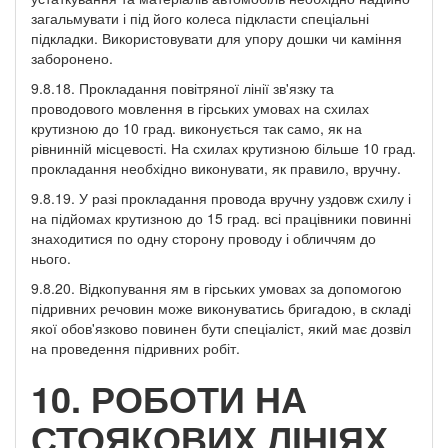
загальмувати і під його колеса підкласти спеціальні
підкладки. Використовувати для упору дошки чи каміння
заборонено.
9.8.18. Прокладання повітряної лінії зв'язку та
проводового мовлення в гірських умовах на схилах
крутизною до 10 град. виконується так само, як на
рівнинній місцевості. На схилах крутизною більше 10 град.
прокладання необхідно виконувати, як правило, вручну.
9.8.19. У разі прокладання провода вручну уздовж схилу і
на підйомах крутизною до 15 град. всі працівники повинні
знаходитися по одну сторону проводу і обличчям до
нього.
9.8.20. Відкопування ям в гірських умовах за допомогою
підривних речовин може виконуватись бригадою, в складі
якої обов'язково повинен бути спеціаліст, який має дозвіл
на проведення підривних робіт.
10. РОБОТИ НА
СТОЯКОВИХ ЛІНІЯХ