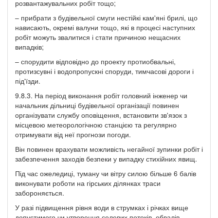
розвантажувальних робіт тощо;
– прибрати з будівельної смуги нестійкі кам'яні брилі, що
нависають, окремі валуни тощо, які в процесі наступних
робіт можуть звалитися і стати причиною нещасних
випадків;
– спорудити відповідно до проекту протиобвальні,
протизсувні і водопропускні споруди, тимчасові дороги і
під'їзди.
9.8.3. На період виконання робіт головний інженер чи
начальник дільниці будівельної організації повинен
організувати службу оповіщення, встановити зв'язок з
місцевою метеорологічною станцією та регулярно
отримувати від неї прогнози погоди.
Він повинен врахувати можливість негайної зупинки робіт і
забезпечення заходів безпеки у випадку стихійних явищ.
Під час ожеледиці, туману чи вітру силою більше 6 балів
виконувати роботи на гірських ділянках траси
забороняється.
У разі підвищення рівня води в струмках і річках вище
допустимого чи утворення селевих потоків, обвалів,