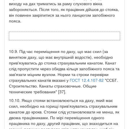
виходу на дах триматись за раму слухового вікна
забороняється. Після того, як працівник дійшов до стояка,
він повинен закріпитися за нього ланцюгом запобіжного
пояса.
10.9. Під час переміщення по даху, що має схил (за
винятком даху, що має внутрішній водостік), необхідно
прив'язуватись до стояка страхувальним канатом. Канат
слід пропустити через обидва кільця запобіжного пояса та
зав'язати міцним вузлом. Норми та строки перевірки
страхувальних канатів вказані у
ГОСТ 12.4.107-82
"ССБТ.
Строительство. Канаты страховочные. Общие
технические требования" [37].
10.10. Якщо стояки встановлюються на даху, який має
схил, необхідно на горищі прив'язуватись страхувальним
канатом до крокв. Стояки слід установлювати не менш, як
двома працівниками. По мірі переміщення одного
працівника по даху, другий працівник, що знаходиться на
горищі, повинен поступово звільняти канат так, щоб він