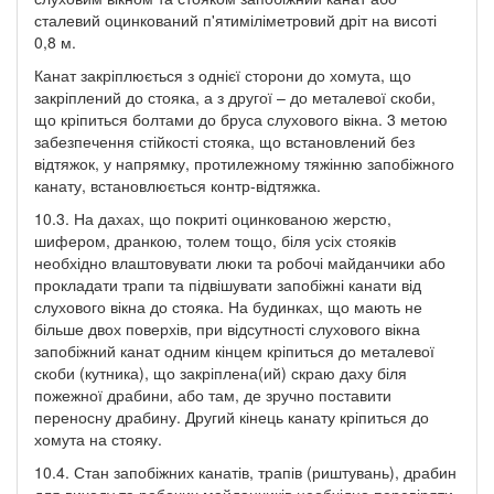
сталевий оцинкований п'ятиміліметровий дріт на висоті
0,8 м.
Канат закріплюється з однієї сторони до хомута, що
закріплений до стояка, а з другої – до металевої скоби,
що кріпиться болтами до бруса слухового вікна. 3 метою
забезпечення стійкості стояка, що встановлений без
відтяжок, у напрямку, протилежному тяжінню запобіжного
канату, встановлюється контр-відтяжка.
10.3. На дахах, що покриті оцинкованою жерстю,
шифером, дранкою, толем тощо, біля усіх стояків
необхідно влаштовувати люки та робочі майданчики або
прокладати трапи та підвішувати запобіжні канати від
слухового вікна до стояка. На будинках, що мають не
більше двох поверхів, при відсутності слухового вікна
запобіжний канат одним кінцем кріпиться до металевої
скоби (кутника), що закріплена(ий) скраю даху біля
пожежної драбини, або там, де зручно поставити
переносну драбину. Другий кінець канату кріпиться до
хомута на стояку.
10.4. Стан запобіжних канатів, трапів (риштувань), драбин
для виходу та робочих майданчиків необхідно перевіряти