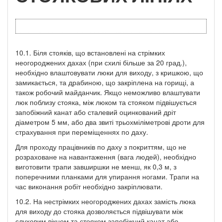
10.1. Біля стояків, що встановлені на стрімких
неогороджених дахах (при схилі більше за 20 град.),
необхідно влаштовувати люки для виходу, з кришкою, що
замикається, та драбиною, що закріплена на горищі, а
також робочий майданчик. Якщо неможливо влаштувати
люк поблизу стояка, між люком та стояком підвішується
запобіжний канат або сталевий оцинкований дріт
діаметром 5 мм, або два звиті трьохміліметрові дроти для
страхування при переміщеннях по даху.
Для проходу працівників по даху з покриттям, що не
розраховане на навантаження (вага людей), необхідно
виготовити трапи завширшки не менш, як 0,3 м, з
поперечними планками для упирання ногами. Трапи на
час виконання робіт необхідно закріплювати.
10.2. На нестрімких неогороджених дахах замість люка
для виходу до стояка дозволяється підвішувати між
слуховим вікном та стояком запобіжний канат або