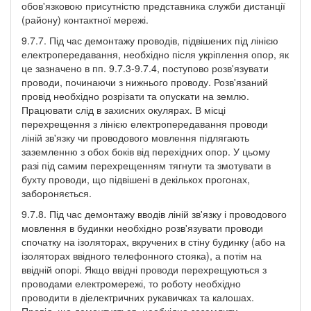
обов'язковою присутністю представника служби дистанції
(району) контактної мережі.
9.7.7. Під час демонтажу проводів, підвішених під лінією
електропередавання, необхідно після укріплення опор, як
це зазначено в пп. 9.7.3-9.7.4, поступово розв'язувати
проводи, починаючи з нижнього проводу. Розв'язаний
провід необхідно розрізати та опускати на землю.
Працювати слід в захисних окулярах. В місці
перехрещення з лінією електропередавання проводи
ліній зв'язку чи проводового мовлення підлягають
заземленню з обох боків від перехідних опор. У цьому
разі під самим перехрещенням тягнути та змотувати в
бухту проводи, що підвішені в декількох прогонах,
забороняється.
9.7.8. Під час демонтажу вводів ліній зв'язку і проводового
мовлення в будинки необхідно розв'язувати проводи
спочатку на ізоляторах, вкручених в стіну будинку (або на
ізоляторах ввідного телефонного стояка), а потім на
ввідній опорі. Якщо ввідні проводи перехрещуються з
проводами електромережі, то роботу необхідно
проводити в діелектричних рукавичках та калошах.
Провід, що демонтується, необхідно заземлити.