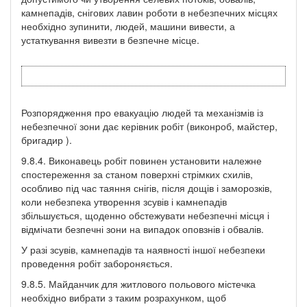
камнепадів, снігових лавин роботи в небезпечних місцях
необхідно зупинити, людей, машини вивести, а
устаткування вивезти в безпечне місце.
Розпорядження про евакуацію людей та механізмів із
небезпечної зони дає керівник робіт (виконроб, майстер,
бригадир ).
9.8.4. Виконавець робіт повинен установити належне
спостереження за станом поверхні стрімких схилів,
особливо під час таяння снігів, після дощів і заморозків,
коли небезпека утворення зсувів і камнепадів
збільшується, щоденно обстежувати небезпечні місця і
відмічати безпечні зони на випадок оповзнів і обвалів.
У разі зсувів, камнепадів та наявності іншої небезпеки
проведення робіт забороняється.
9.8.5. Майданчик для житлового польового містечка
необхідно вибрати з таким розрахунком, щоб