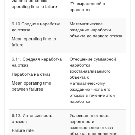
Gamma-percentile
??, выраженной в
operating time to failure
процентах
6.10 Средняя наработка
Математическое
до отказа
ожидание наработки
объекта до первого отказа
Mean operating time to
failure
6.11. Средняя наработка
Отношение суммарной
на отказ
наработки
восстанавливаемого
Наработка на отказ
объекта к
Mean operating time
математическому
between failures
ожиданию числа его
отказов в течение этой
наработки
6.12. Интенсивность
Условная плотность
отказов
вероятности
возникновения отказа
Failure rate
объекта, определяемая