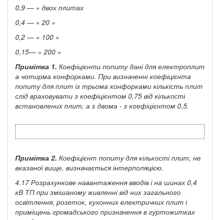
0,9 — » двох плитах
0,4 — » 20 »
0,2 — » 100 »
0,15— » 200 »
Примітка
1.
Коефіцієнти попиту дані для електроплит
а чотирма конфорками. При визначенні коефіцієнта
попиту для плит із трьома конфорками кількість плит
слід враховувати з коефіцієнтом 0,75 від кількості
встановлених плит, а з двома - з коефіцієнтом 0,5.
Примітка
2.
Коефіцієнт попиту для кількості плит, не
вказаної вище, визначається інтерполяцією.
4.17 Розрахункове навантаження вводів і на шинах 0,4
кВ ТП при змішаному живленні від них загального
освітлення, розеток, кухонних електричних плит і
приміщень громадського призначення в гуртожитках