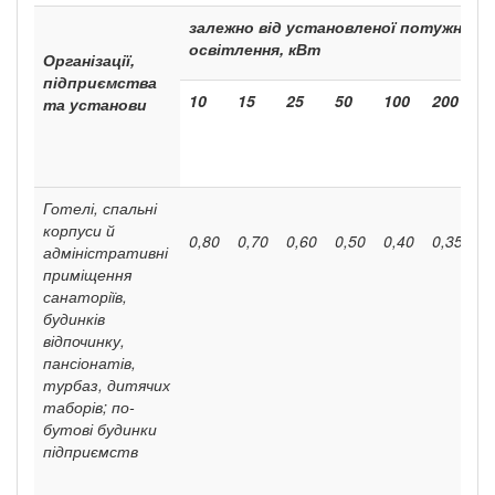
залежно від установленої потужност
освітлення, кВт
Організації,
підприємства
10
15
25
50
100
200
4
та установи
Готелі, спальні
корпуси й
0,80
0,70
0,60
0,50
0,40
0,35
0
адміністративні
приміщення
санаторіїв,
будинків
відпочинку,
пансіонатів,
турбаз, дитячих
таборів; по­
бутові будинки
підприємств