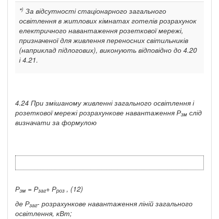
)
*
За відсутності стаціонарного загального
освітлення в житлових кімнатах готелів розрахунок
електричного навантаження розеткової мережі,
призначеної для живлення переносних світильників
(наприклад підлогових), виконують відповідно до 4.20
і 4.21.
4.24 При змішаному живленні загального освітлення і
розеткової мережі розрахункове навантаження
Р
слід
зм
визначати за формулою
Р
=
Р
+ Р
, (12)
зм
заг
роз
де
Р
-
розрахункове навантаження ліній загального
заг
освітлення, кВт;