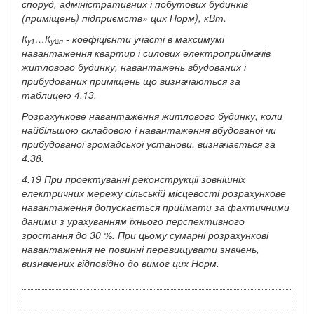
споруд, адміністративних і побутових будинків
(приміщень) підприємств» цих Норм), кВт.
К
…К
- коефіцієнти участі в максимумі
y
1
у

п
навантаження квартир і силових електроприймачів
житлового будинку, навантажень вбудованих і
прибудованих приміщень що визначаються за
таблицею 4.13.
Розрахункове навантаження житлового будинку, коли
найбільшою складовою і навантаження вбудованої чи
прибудованої громадської установи, визначається за
4.38.
4.19 При проектуванні реконструкції зовнішніх
електричних мережу сільській місцевості розрахункове
навантаження допускається приймати за фактичними
даними з урахуванням їхнього перспективного
зростання до 30 %. При цьому сумарні розрахункові
навантаження не повинні перевищувати значень,
визначених відповідно до вимог цих Норм.