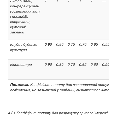
Актові зали,
1
1
1
1
1
—
конференц-зали
(освітлення за­лу
і президії),
спортзали,
культові
заклади
Клуби і будинки
0,90
0,80
0,75
0,70
0,65
0,55
культури
Кінотеатри
0,90
0,80
0,70
0,65
0,60
0,50
Примітка.
Коефіцієнт попиту для встановленої потужност
освітлення, не зазначеної у таблиці, визначається інтерпо
4.21 Коефіцієнт попиту для розрахунку групової мережі