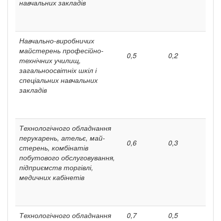
навчальних закладів
Навчально-виробничих
майстерень професійно-
0,5
0,2
технічних училищ,
загальноосвітніх шкіл і
спеціальних навчальних
закладів
Технологічного обладнання
перукарень, ательє, май­
0,6
0,3
стерень, комбінатів
побутового обслуговування,
підприємств торгівлі,
медичних кабінетів
Технологічного обладнання
0,7
0,5