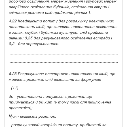
робочого освітлення, мереж живлення і групових мереж
аварійного освітлення будинків, освітлення вітрин і
світлової реклами слід приймати рівним 1.
4.22 Коефіцієнти попиту для розрахунку електричних
навантажень ліній, що живлять постановне освітлення
в залах, клубах і будинках культури, слід приймати
рівними 0,35 для регульованого освітлення естради і
0,2 - для нерегульованого.
4.23 Розрахункове електричне навантаження ліній, що
живлять розетки,
слід визначати за формулою
, (11)
де
-
установлена потужність розетки, що
приймається 0,08 кВт (у тому числі для підключення
оргтехніки);
N
- кількість розеток.
роз
- розрахунковий коефіцієнт попиту, прийнятий за