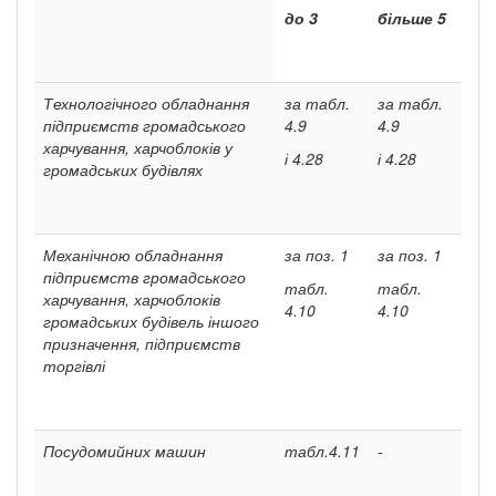
до
3
більше
5
Технологічного обладнання
за табл.
за табл.
підприємств громадсь­кого
4.9
4.9
харчування, харчоблоків у
і 4.28
і 4.28
громадських будівлях
Механічною обладнання
за поз. 1
за поз. 1
підприємств громадського
табл.
табл.
харчування, харчоблоків
4.10
4.10
громадських будівель іншо­го
призначення, підприємств
торгівлі
Посудомийних машин
табл.4.11
-