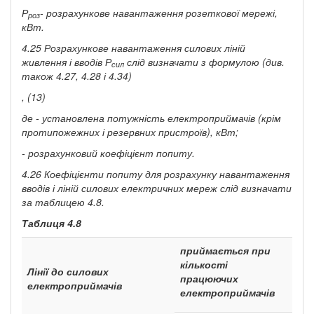
Р
-
розрахункове навантаження розеткової мережі,
роз
кВт.
4.25 Розрахункове навантаження силових ліній
живлення і вводів
Р
слід визначати з формулою (див.
сил
також 4.27, 4.28 і 4.34)
, (13)
де
-
установлена потужність електроприймачів (крім
протипожежних і резервних пристроїв), кВт;
- розрахунковий коефіцієнт попиту.
4.26 Коефіцієнти попиту для розрахунку навантаження
вводів і ліній силових електричних мереж слід визначати
за таблицею 4.8.
Таблиця 4.8
приймається при
кількості
Лінії до силових
працюючих
електроприймачів
електроприймачів