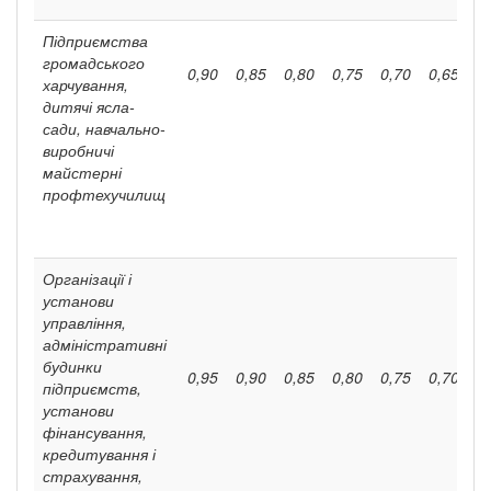
Підприємства
громадського
0,90
0,85
0,80
0,75
0,70
0,65
0
харчуван­ня,
дитячі ясла-
сади, навчально-
виробничі
майстерні
профтехучилищ
Організації і
установи
управління,
адміні­стративні
будинки
0,95
0,90
0,85
0,80
0,75
0,70
0
підприємств,
установи
фінансування,
кредитування і
страхування,