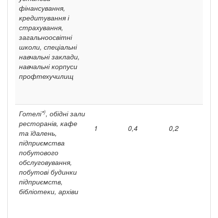
фінансування,
кредитування і
страхування,
загальноосвітні
школи, спеціальні
навчальні заклади,
навчальні корпуси
профтехучилищ
)
Готелі*
, обідні зали
ресторанів, кафе
1
0,4
0,2
та їдалень,
підприємства
побутового
обслуговування,
побутові будинки
підприємств,
бібліотеки, архіви