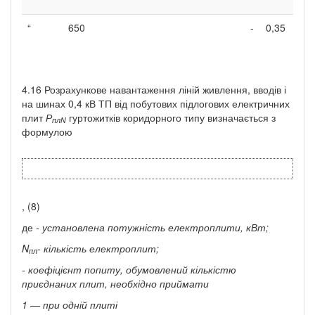
“
650
-
0,35
4.16 Розрахункове навантаження ліній живлення, вводів і
на шинах 0,4 кВ ТП від побутових підлогових електричних
плит
Р
гуртожитків коридорного типу визначається з
пл
N
формулою
, (8)
де
- установлена потужність електроплити, кВт;
N
-
кількість електроплит;
пл
-
коефіцієнт попиту, обумовлений кількістю
приєднаних плит, необхідно приймати
1 — при одній плиті