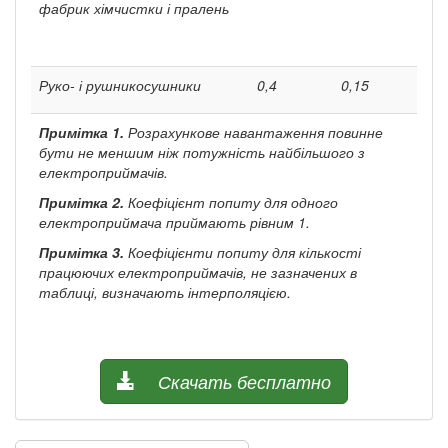
фабрик хімчистки і пра­лень
Руко- і рушникосушники
0,4
0,15
Примітка
1.
Розрахункове навантаження повинне
бути не меншим ніж потужність найбільшого з
електроприймачів.
Примітка
2.
Коефіцієнт попиту для одного
електроприймача приймають рівним 1.
Примітка
3.
Коефіцієнти попиту для кількості
працюючих електроприймачів, не зазначених в
таблиці, визначають інтерполяцією.
Скачать бесплатно