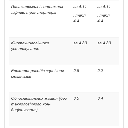
Пасажирських і вантажних
за 4.11
за 4.11
ліфтів, транспортерів
і табл.
і табл.
4.4
4.4
Кінотехнологічного
за 4.33
за 4.33
устаткування
Електроприводів сценічних
0,5
0,2
механізмів
Обчислювальних машин (без
0,5
0,4
технологічного кон­
диціонування)