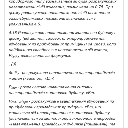
коридорного типу визначається як сума розрахункових
навантажень ліній живлення, помножена на 0,75. При
цьому розрахункове навантаження ліній освітлення
загальбудинкових приміщень визначається з
урахуванням 4.6.
4.18 Розрахункове навантаження житлового будинку в
цілому (від жител, силових електроприймачів та
вбудованих чи прибудованих приміщень) за умови, коли
найбільшою складовою є навантаження від жител,
Р
визначають за формулою
буд.ж
, (9)
де
Р
-
розрахункове навантаження електроприймачів
ж
жител (квартир), кВт;
Р
- розрахункове навантаження силових
сил
електроприймачів житлового будинку, кВт:
Р
…Р
- розрахункові навантаження вбудованих чи
гр1
грп
прибудованих громадських приміщень, кВт, що
живляться від електрощитової житлового будинку
(визначаються за методикою, викладеною в підрозділі
«Навантаження громадських будинків (приміщень), та