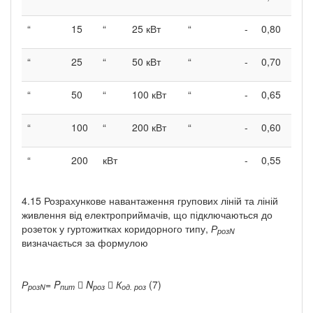
“
15
“
25 кВт
“
-
0,80
“
25
“
50 кВт
“
-
0,70
“
50
“
100 кВт
“
-
0,65
“
100
“
200 кВт
“
-
0,60
“
200
кВт
-
0,55
4.15 Розрахункове навантаження групових ліній та ліній
живлення від електроприймачів, що підключаються до
розеток у гуртожитках коридорного типу,
Р
роз
N
визначається за формулою
Р
=
P

N

К
(7)
роз
N
пит
роз
од. роз