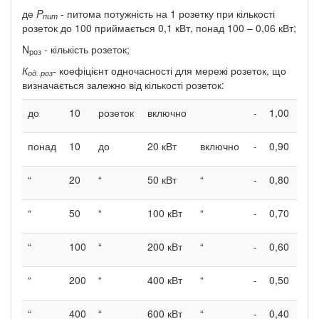
де
P
- питома потужність на 1 розетку при кількості
пит
розеток до 100 приймається 0,1 кВт, понад 100 – 0,06 кВт;
N
- кількість розеток;
роз
К
-
коефіцієнт одночасності для мережі розеток, що
од. роз
визначається залежно від кількості розеток:
до
10
розеток
включно
-
1,00
понад
10
до
20 кВт
включно
-
0,90
“
20
“
50 кВт
“
-
0,80
“
50
“
100 кВт
“
-
0,70
“
100
“
200 кВт
“
-
0,60
“
200
“
400 кВт
“
-
0,50
“
400
“
600 кВт
“
-
0,40