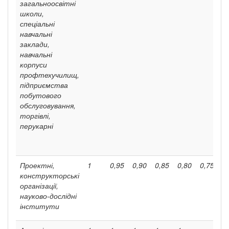
загальноосвітні
школи,
спеціальні
навчальні
заклади,
навчальні
корпуси
профтехучи­лищ,
підприємства
побутового
обслугову­вання,
торгівлі,
перукарні
Проектні,
1
0,95
0,90
0,85
0,80
0,75
0
конструкторські
організації,
науково-дослідні
інститути