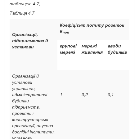
таблицею 4.7;
Таблиця 4.7
Коефіцієнт попиту розеток
К
поп
Організації,
підприємства й
групові
мережі
вводи
установи
мережі
живлення
будинків
Організації й
установи
управління,
адміністративні
1
0,2
0,1
будинки
підприємств,
проектні і
конструкторські
організації, науково-
дослідні інститути,
установи