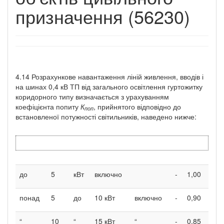
призначення (56230)
4.14 Розрахункове навантаження ліній живлення, вводів і
на шинах 0,4 кВ ТП від загального освітлення гуртожитку
коридорного типу визначається з урахуванням
коефіцієнта попиту
К
, прийнятого відповідно до
поп
встановленої потужності світильників, наведено нижче:
до
5
кВт
включно
-
1,00
понад
5
до
10 кВт
включно
-
0,90
“
10
“
15 кВт
“
-
0,85