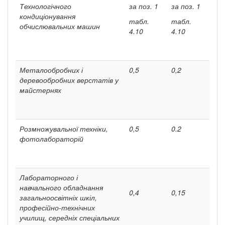
Технологічного
за поз. 1
за поз. 1
кондиціонування
табл.
табл.
обчислювальних машин
4.10
4.10
Металообробних і
0,5
0,2
деревообробних верстатів у
май­стернях
Розмножувальної техніки,
0,5
0.2
фотолабораторій
Лабораторного і
навчального обладнання
0,4
0,15
загально­освітніх шкіл,
професійно-технічних
училищ, се­редніх спеціальних