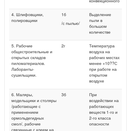
конвекционного
4. Шлифовщики,
1б
Выделение
полировщики
пыли в
/с пылью/
большом
количестве
5. Рабочие
2г
Температура
общестроительные и
воздуха на
открытых складов
рабочих местах
пиломатериалов.
менее +10??С
Лаборанты-
при работе на
сушильщики.
открытом
воздухе
6. Маляры,
3б
При
модельщики и столяры
воздействии на
/работающие с
работающих
применением
веществ 1-го и
ормольдегидных
2-го класса
смол/, рабочие
опасности
связанные с клеем на