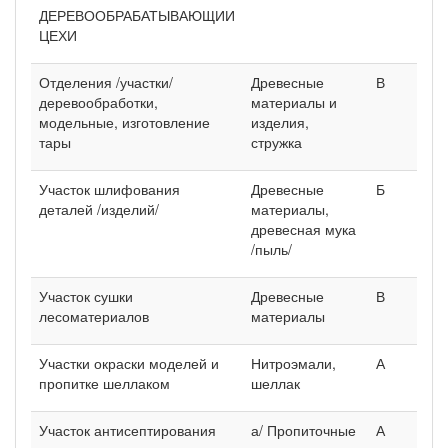
ДЕРЕВООБРАБАТЫВАЮЩИИ
ЦЕХИ
Отделения /участки/
Древесные
В
деревообработки,
материалы и
модельные, изготовление
изделия,
тары
стружка
Участок шлифования
Древесные
Б
деталей /изделий/
материалы,
древесная мука
/пыль/
Участок сушки
Древесные
В
лесоматериалов
материалы
Участки окраски моделей и
Нитроэмали,
А
пропитке шеллаком
шеллак
Участок антисептирования
а/ Пропиточные
А