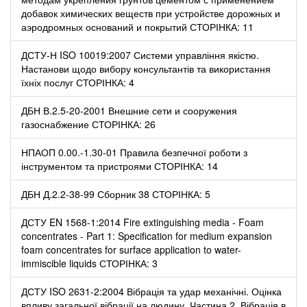
добавок химических веществ при устройстве дорожных и
аэродромных оснований и покрытий СТОРІНКА: 11
ДСТУ-Н ISO 10019:2007 Системи управління якістю.
Настанови щодо вибору консультантів та використання
їхніх послуг СТОРІНКА: 4
ДБН В.2.5-20-2001 Внешние сети и сооружения
газоснабжение СТОРІНКА: 26
НПАОП 0.00.-1.30-01 Правила безпечної роботи з
інструментом та пристроями СТОРІНКА: 14
ДБН Д.2.2-38-99 Сборник 38 СТОРІНКА: 5
ДСТУ EN 1568-1:2014 Fire extinguishing media - Foam
concentrates - Part 1: Specification for medium expansion
foam concentrates for surface application to water-
immiscible liquids СТОРІНКА: 3
ДСТУ ISO 2631-2:2004 Вібрація та удар механічні. Оцінка
впливу загальної вібрації на людину. Частина 2. Вібрація в