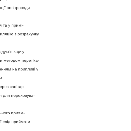
ції повiтроводи
 та у примi-
иляцію з розрахунку
дуктiв харчу-
ти методом перетiка-
енням на припливi у
м.
ерез санiтар-
я для переховува-
льного приям-
iї слiд приймати