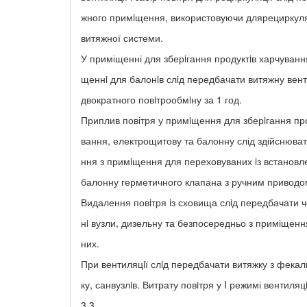
жного примiщення, використовуючи длярециркуля
витяжної системи.
У приміщенні для зберiгання продуктiв харчування
щеннi для балонiв слiд передбачати витяжну вент
двократного повiтрообмiну за 1 год.
Приплив повітря у примiщення для зберiгання про
вання, електрощитову та балонну слід здійснюва
ння з примiщення для переховуваних iз встановл
балонну герметичного клапана з ручним приводо
Видалення повiтря iз сховища слiд передбачати ч
нi вузли, дизельну та безпосередньо з приміщенн
них.
При вентиляцiї слiд передбачати витяжку з фека
ку, санвузлiв. Витрату повiтря у I режимі вентиляц
3 3