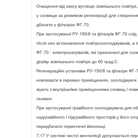
Очищення від окису вуглецю зовнiшнього повiтря,
у сховище за режимом регенерацiї для створення 
дбачати у фiльтрах ФГ-70.
При застосуваннi РУ-150/6 та фiльтрiв ФГ-70 слi
пiсля них встановлення повiтроохолоджувачів, а
ФГ-70 - електронагрiвачiв, якi призначенi для схо
дiгрiву зовнішнього повiтря до 60 град.С.
Регенераційні установки РУ-150/6 та фiльтри ФГ-7
новлювати в окремих примiщеннях, охолоджуючі к
жують з внутрiшнiми примiщеннями сховищ i повин
льовані.
При застосуваннi гравiйного охолоджувача для о
надгравiйного i пiдгравiйного просторів у його ог
передбачати герметичнi вiконницi.
7.17 У системі чистої вентиляцiї допускається пе