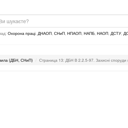
лад:
Охорона праці
,
ДНАОП
,
СНиП
,
НПАОП
,
НАПБ
,
НАОП
,
ДСТУ
,
Д
авила (ДБН, СНиП)
Страница 13: ДБН В 2.2.5-97. Захисні споруди