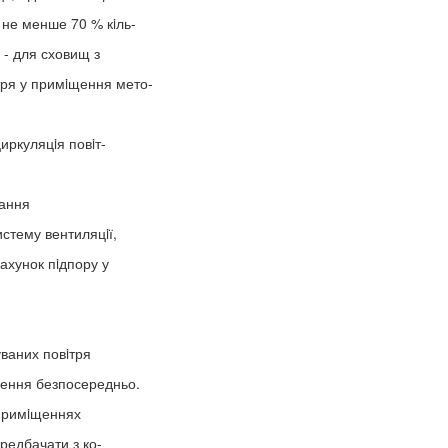
 не менше 70 % кiль-
, - для сховищ з
ря у примiщення мето-
ркуляцiя повiт-
вання
истему вентиляцiї,
ахунок пiдпору у
ваних повiтря
щення безпосередньо.
 примiщеннях
ередбачати з ко-