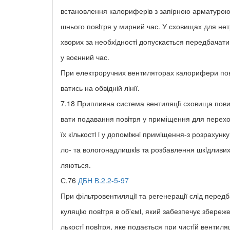
встановлення калориферiв з запiрною арматурою д
шнього повiтря у мирний час. У сховищах для н
хворих за необхiдностi допускається передбачати п
у воєнний час.
При електроручних вентиляторах калорифери пов
ватись на обвiднiй лiнiї.
7.18 Припливна система вентиляцiї сховища пови
вати подавання повiтря у приміщення для перех
їх кiлькостi i у допомiжнi примiщення-з розрахунку
ло- та вологонадлишкiв та розбавлення шкiдливих 
ляються.
С.76
ДБН В.2.2-5-97
При фільтровентиляцiї та регенерацiї слiд перед
куляцiю повiтря в об'ємi, який забезпечує збереже
лькостi повiтря, яке подається при чистiй вентиляц