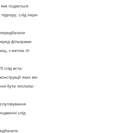
 яке подається
пiдпору, слiд пере-
д передбачати
 перед фiльтрами
вищ, з метою пi-
0 слiд вста-
онструкцiї яких ме-
нi бути теплоiзо-
бслуговування
ородженнi слiд
редбачати