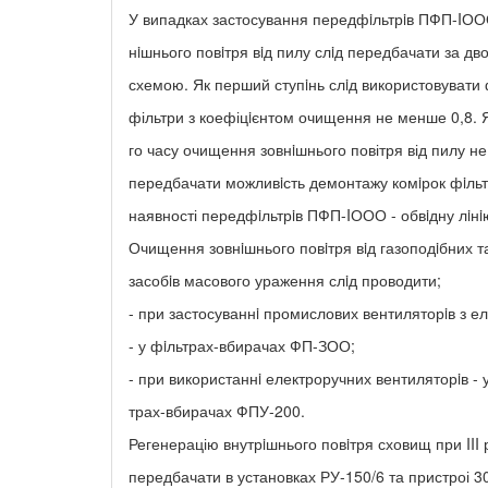
У випадках застосування передфiльтрiв ПФП-IОО
нiшнього повiтря вiд пилу слiд передбачати за дв
схемою. Як перший ступiнь слiд використовувати 
фільтри з коефіцiєнтом очищення не менше 0,8. 
го часу очищення зовнiшнього повітря від пилу не 
передбачати можливiсть демонтажу комiрок фiльт
наявності передфiльтрiв ПФП-IООО - обвiдну лiнi
Очищення зовнiшнього повiтря вiд газоподiбних 
засобiв масового ураження слiд проводити;
- при застосуваннi промислових вентиляторiв з 
- у фiльтрах-вбирачах ФП-ЗОО;
- при використаннi електроручних вентиляторiв - 
трах-вбирачах ФПУ-200.
Регенерацію внутрiшнього повiтря сховищ при III 
передбачати в установках РУ-150/6 та пристроі 3