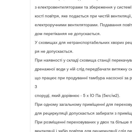
з електровентиляторами та збереження у системi
костi повiтря, яке подається при чистiй вентиляції
електроручними вентиляторами. Подавання повiт
дом перетіканяя не допускається.
У сховищах для нетранспортабельних хворих реци
ря не допускається.
При наявності у складi сховища станцiї перекачу
дренажної води у нiй слiд передбачати витяжну с
що працює при продуваннi тамбура насосної за р
3
спорудi, який дорівнює - 5 х IО Па (5кгс/м2).
При одному загальному примiщеннi для перехову
для рециркуляцiї допускається забирати з примi
При розмiщеннi переховуваних у двох та бiльше
вентиляції і забір повiтря для рециркуляцiї слiд п