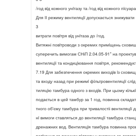
/год вiд кожного унiтазу та /год вiд кожного пiсуара
Для ІІ режиму вентиляцiї допускається знижувати
3
витрати повiтря вiд унiтаза до /год.
Витяжні повiтроводи з окремих примiщень сховищ
суперечить вимогам СНіП 2.04.05-91* на проекту
вентиляцiї та кондицiювання повiтря, рекомендує
7.19 Для забезпечення окремих виходiв iз схови
та входу назад при режимi фiльтровентиляцiї слi
тиляцiю тамбура одного з входiв. При цьому кiльк
подається в цей тамбур за 1 год, повинна склада
тного об'єму тамбура при тривалостіі вентиляцiї д
нi вимоги ставляться до вентиляцiї тамбура станц
дренажних вод. Вентиляцiя тамбура повинна про
ретiкання за рахунок пiдпору у сховище за допом