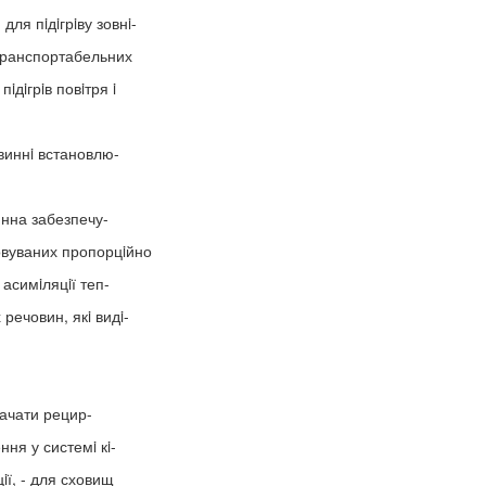
ля пiдiгрiву зовнi-
етранспортабельних
iдiгрiв повiтря i
иннi встановлю-
нна забезпечу-
овуваних пропорцiйно
 асимiляцiї теп-
речовин, якi видi-
бачати рецир-
ння у системi кi-
iї, - для сховищ