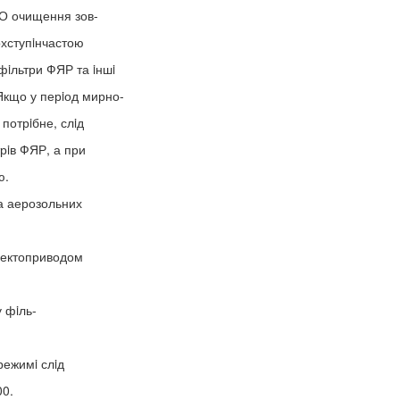
О очищення зов-
охступiнчастою
фiльтри ФЯР та iншi
Якщо у перiод мирно-
потрiбне, слiд
рiв ФЯР, а при
ю.
та аерозольних
електоприводом
у фiль-
режимi слiд
00.