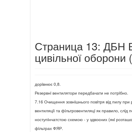
Страница 13: ДБН В
цивільної оборони 
дорiвнює 0,8.
Резервнi вентилятори передбачати не потрiбно.
7.16 Очищення зовнiшнього повiтря вiд пилу при 
вентиляцiї та фiльтровентиляцi як правило, слiд 
ноступiнчатстою схемою - у здвоєних (якi розташо
фiльтрах ФЯР.