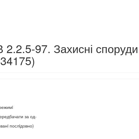
 2.2.5-97. Захисні споруди
(34175)
режимi
передбачати за од-
ванi послiдовно)