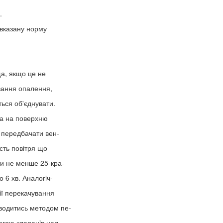
.
 вказану норму
а, якщо це не
вання опалення,
ться об'єднувати.
ща на поверхню
д передбачати вен-
iсть повiтря що
ти не менше 25-кра-
о 6 хв. Аналогiч-
iї перекачування
водитись методом пе-
огою клапанiв над-