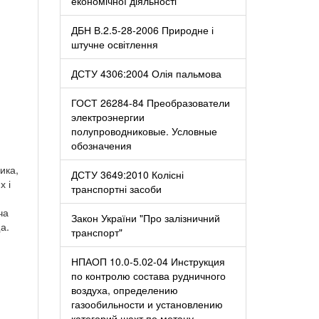
економічної діяльності
ДБН В.2.5-28-2006 Природне і
штучне освітлення
ДСТУ 4306:2004 Олія пальмова
ГОСТ 26284-84 Преобразователи
электроэнергии
полупроводниковые. Условные
обозначения
ика,
ДСТУ 3649:2010 Колісні
х і
транспортні засоби
ча
Закон України "Про залізничний
а.
транспорт"
НПАОП 10.0-5.02-04 Инструкция
по контролю состава рудничного
воздуха, определению
газообильности и установлению
категорий шахт по метану