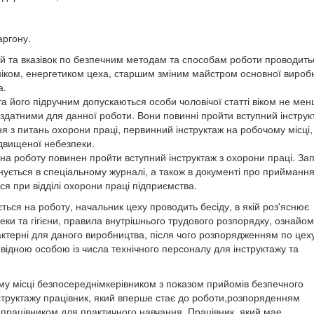
аргону.
ій та вказівок по безпечним методам та способам роботи проводить
ніком, енергетиком цеха, старшим зміним майстром основної вироб
а.
а його підручним допускаються особи чоловічої статті віком не ме
 здатними для данної роботи. Вони повинні пройти вступний інструк
я з питань охорони праці, первинний інструктаж на робочому місці,
ідвищеної небезпеки.
на роботу повинен пройти вступний інструктаж з охорони праці. За
нується в спеціальному журналі, а також в документі про прийманн
ся при відділі охорони праці підприємства.
ться на роботу, начальник цеху проводить бесіду, в якій роз'яснює
еки та гігієни, правила внутрішнього трудового розпорядку, ознайо
ктерні для даного виробництва, після чого розпорядженням по цех
відною особою із числа технічного персоналу для інструктажу та
му місці безпосереднімкерівником з показом прийомів безпечного
структажу працівник, який вперше стає до роботи,розпоряденням
мпрацівником для практичного навчання. Працівник, який мае