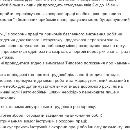
оті більш як один рік проходить стажуваннявід 2-х до 15 змін.
 пройти перевіркузнань з охорони праці особою, яка проводила
ехнології і безпечних прийомів праці працівник може бутидопущений
укції з охорони праці та прийомів безпечного виконання робіт не
едения додаткового інструктажу і додаткової перевірки знань.
ься після стажування на робочому місці розпорядженням по цеху.
і проводитися один раз на квартал, а чергові перевірки знань - раз 
уктажів.
нні проводитися згідно з вимогами Типового положения про навчанн
).
ти періодичні (на протязі трудової діяльності) медичні огляди.
к повинен прямувати до місця роботи за маршрутом, який вказаний в
ня необхідно дотримуватися вимог знаків дорожного руху, як на
ізничні колії і автомобільні шляхи необхідно переходите лише у
ереходах.
ати такі вимогивнутрішнього трудового розпорядку:
трічні збори і отримати завдання на виконання робіт;
 дотриманням вимог інструкцій з охорони праці;
ння суперечать інструкції з охорони праці або іншому документу, як