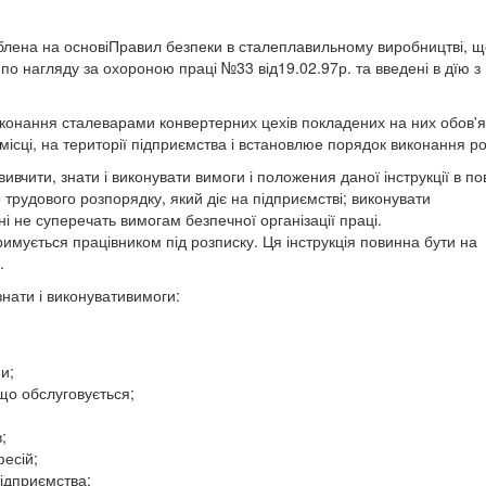
зроблена на основіПравил безпеки в сталеплавильному виробництві, 
по нагляду за охороною праці №33 від19.02.97р. та введені в дїю з
иконання сталеварами конвертерних цехів покладених на них обов'яз
ісці, на території підприємства і встановлюе порядок виконання ро
ивчити, знати і виконувати вимоги і положения даної інструкції в п
 трудового розпорядку, який діє на підприємстві; виконувати
і не суперечать вимогам безпечної організації праці.
римується працівником під розписку. Ця інструкція повинна бути на
.
знати і виконувативимоги:
и;
що обслуговується;
;
фесій;
підприємства;