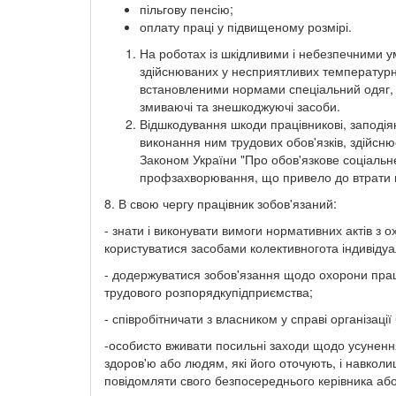
пільгову пенсію;
оплату праці у підвищеному розмірі.
На роботах із шкідливими і небезпечними у
здійснюваних у несприятливих температурн
встановленими нормами спеціальний одяг, сп
змиваючі та знешкоджуючі засоби.
Відшкодування шкоди працівникові, заподія
виконання ним трудових обов'язків, здійсню
Законом України "Про обов'язкове соціальне
профзахворювання, що привело до втрати п
8. В свою чергу працівник зобов'язаний:
- знати і виконувати вимоги нормативних актів з
користуватися засобами колективногота індивідуа
- додержуватися зобов'язання щодо охорони прац
трудового розпорядкупідприємства;
- співробітничати з власником у справі організаці
-особисто вживати посильні заходи щодо усунення
здоров'ю або людям, які його оточують, і навко
повідомляти свого безпосереднього керівника або