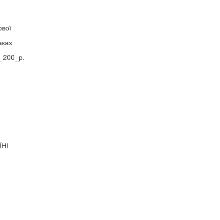
ової
аказ
 200_р.
ЇНІ