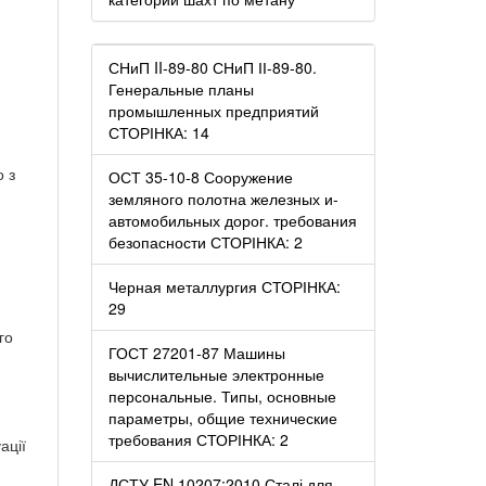
СНиП II-89-80 СНиП ІІ-89-80.
Генеральные планы
промышленных предприятий
СТОРІНКА: 14
о з
ОСТ 35-10-8 Сооружение
земляного полотна железных и-
автомобильных дорог. требования
безопасности СТОРІНКА: 2
Черная металлургия СТОРІНКА:
29
го
ГОСТ 27201-87 Машины
вычислительные электронные
персональные. Типы, основные
параметры, общие технические
требования СТОРІНКА: 2
ації
ДСТУ EN 10207:2010 Сталі для