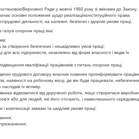
остановоюВерховної Ради у жовтні 1992 року зі змінами до Закону,
ачає основні положения щодо реалізаціїконституційного права
сітрудової діяльності, на належні, безпечні і здорові умови праці.
 галузі охорони праці,яка:
ків;
 за створення безпечних і нешкідливих умов праці;
 для всіх підприємств, незалежно від форм власності і видів їх
підвищення кваліфікації працівників з питань охорони праці.
аденні трудового договору власник повинен проінформувати працівн
ві, наявності на робочому місці, де він буде працювати, небезпечни
наслідків їх впливу.
івника відмовитися від дорученої роботи, якщо створилася виробни
ров'я або для людей, які його оточують, і навколишнього середовищ
 і компенсації заважкі та шкідливі умови праці:
вання;
 призначення;