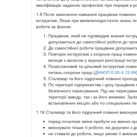
кваліфікацію заданою професією при перерві в роб
1.9 Після закінчення навчання працівник повинен
інструктаж. Лише при виявленнідостатніх знань т
роботи за фахом.
Працівник, який не підтвердив знания інстр
допускаеться до самостійної роботи до пров
До самостійної роботи працівник допускает
Повторні інструктажі з охорони праці повинн
місяців з записом у журналі реєстрації інстр
Позаплановий та цільовий інструктажі пови
питань охорони праці (
ДНАОП 0.00-4.12-99
Сталевар та його підручний повинні проходи
По території підприємства і цеху працівни
безпечного пересування. Під час пересуван
території заводу, так і за його межами. Зал
встановлених місцях або по спеціальних п
1.16 Сталевар та його підручний повинні виконув
перед початком зміни прибути на змінно-зус
виконувати тільки ті роботи, які доручені з
не ставати до роботи, якщо умови її викона