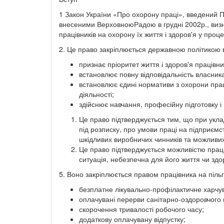
1 Закон України «Про охорону праці», введений П
внесеними ВерховноюРадою в грудні 2002р., визн
працівників на охорону їх життя і здоров'я у проце
2. Це право закріплюється державною політикою в
признає пріоритет життя і здоров'я працівни
встановлює повну відповідальність власника
встановлює єдині нормативи з охорони праці
діяльності;
здійснює навчання, професійну підготовку і 
Це право підтверджується тим, що при укл
під розписку, про умови праці на підприємст
шкідливих виробничих чинників та можливих 
Це право підтверджується можливістю прац
ситуація, небезпечна для його життя чи здо
5. Воно закріплюється правом працівника на пільги
безплатне лікувально-профілактичне харчу
оплачувані перерви санітарно-оздоровчого
скорочення тривалості робочого часу;
додаткову оплачувану відпустку;