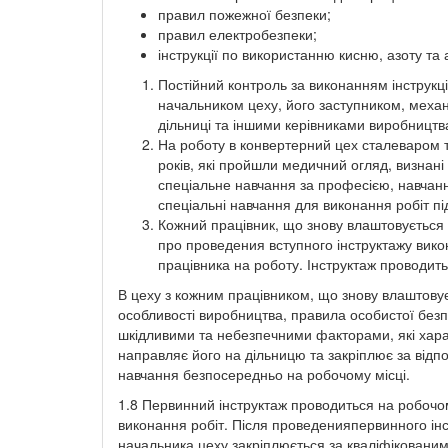
правил пожежної безпеки;
правил електробезпеки;
інструкції по використанню кисню, азоту та 
Постійний контроль за виконанням інструкц
начальником цеху, його заступником, меха
дільниці та іншими керівниками виробництв
На роботу в конвертерний цех сталеваром т
років, які пройшли медичний огляд, визнані
спеціальне навчання за професією, навчанн
спеціальні навчання для виконання робіт п
Кожний працівник, що знову влаштовується 
про проведения вступного інструктажу вико
працівника на роботу. Інструктаж проводить
В цеху з кожним працівником, що знову влаштовує
особливості виробництва, правила особистої безп
шкідливими та небезпечними факторами, які хара
направляє його на дільницю та закріплює за відпо
навчання безпосередньо на робочому місці.
1.8 Первинний інструктаж проводиться на робочо
виконання робіт. Після проведенияпервинного ін
начальника цеху закріплюється за кваліфіковани