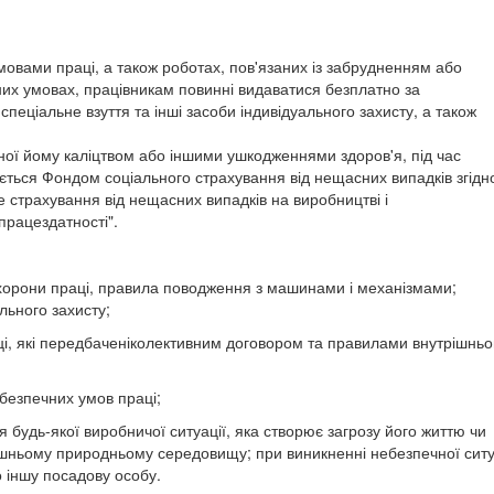
мовами праці, а також роботах, пов'язаних із забрудненням або
их умовах, працівникам повинні видаватися безплатно за
еціальне взуття та інші засоби індивідуального захисту, а також
ної йому каліцтвом або іншими ушкодженнями здоров'я, під час
ється Фондом соціального страхування від нещасних випадків згідн
 страхування від нещасних випадків на виробництві і
рацездатності".
 охорони праці, правила поводження з машинами і механізмами;
льного захисту;
і, які передбаченіколективним договором та правилами внутрішньо
ї безпечних умов праці;
 будь-якої виробничої ситуації, яка створює загрозу його життю чи
лишньому природньому середовищу; при виникненні небезпечної ситу
 іншу посадову особу.