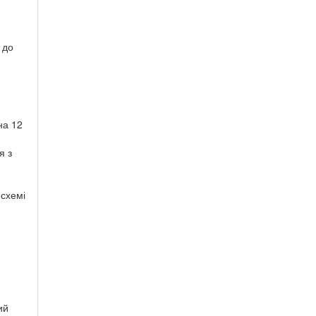
 до
на 12
я з
 схемі
ий