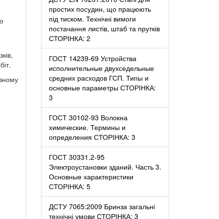
простих посудин, що працюють
під тиском. Технічні вимоги
що
постачання листів, штаб та прутків
СТОРІНКА: 2
ків,
ГОСТ 14239-69 Устройства
біт.
исполнительные двухседельные
средних расходов ГСП. Типы и
овному
основные параметры СТОРІНКА:
3
ГОСТ 30102-93 Волокна
химические. Термины и
определения СТОРІНКА: 3
ГОСТ 30331.2-95
Электроустановки зданий. Часть 3.
Основные характеристики
СТОРІНКА: 5
ДСТУ 7065:2009 Бринза загальні
технічні умови СТОРІНКА: 3