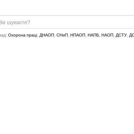
лад:
Охорона праці
,
ДНАОП
,
СНиП
,
НПАОП
,
НАПБ
,
НАОП
,
ДСТУ
,
Д