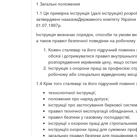
1 Загальні положения
1.1 Ця примірна інструкція (далі інструкція) ро
затверджені наказомДержавного комітету України 
01.07.1997р.
Інструкція визначає порядок, способи та умови в
а також правил безпечної поведінки на робочому м
Кожен сталевар та його підручний повинен в
обсязі і дотримуватися правил внутрішнього
розпорядження керівників цеху, якщо останн
Інструкція з охорони праці за професією от
робочому або спеціально відведеному місці
1.4 Крім того сталевар та його підручний повинні 
технологічної інструкції;
положения про наряд-допуск;
інструкції про застосування биркової систем
правил технічної експлуатації обладнання, 
правил безпеки у газовому господарстві;
інструкції з охорони праці для стропальників
інструкціїз охорони праці для суміжних про
загальних правил безпеки для працівників 