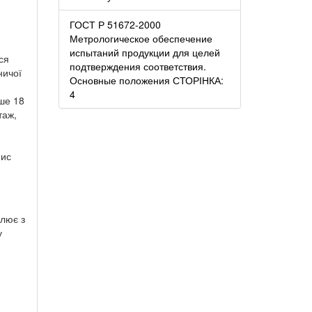
ГОСТ Р 51672-2000
Метрологическое обеспечение
испытаний продукции для целей
ся
подтверждения соответствия.
ничої
Основные положения СТОРІНКА:
4
нше 18
таж,
пис
я
млює з
у