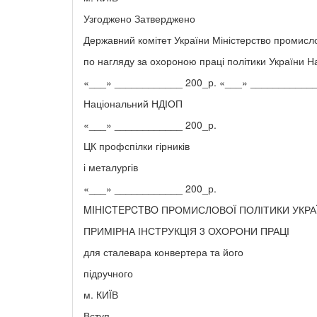
Узгоджено Затверджено
Державний комітет України Міністерство промисл
по нагляду за охороною праці політики України Н
«___» ____________ 200_р. «___» ____________
Національний НДІОП
«___» ____________ 200_р.
ЦК профспілки гірників
і металургів
«___» ____________ 200_р.
MIHICTEPCTBO ПРОМИСЛОВОЇ ПОЛІТИКИ УКРА
ПРИМІРНА ІНСТРУКЦІЯ 3 ОХОРОНИ ПРАЦІ
для сталевара конвертера та його
підручного
м. КИЇВ
Вступ