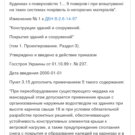
будинках з поверховістю 1... 9 поверхів і при влаштуванні
на таких системах покрівель із негорючих матеріалів".
Изменение № 1 к
ДБН В.2.6-14-97
"Конструкции зданий и сооружений.
Покрытия зданий и сооружений"
(том 1. Проектирование. Раздел 3).
Утверждено и введено в действие приказом
Госстроя Украины от 01.10.99 г. № 237.
Дата введения 2000-01-01
Пункт 3.15 дополнить примечанием 5 такого содержания:
"При переоборудовании существующего чердака на
мансардный этаж допускается применение крыши с
организованным наружным водоотводом на зданиях при
высоте карниза свыше 18 м при условии обязательной
разработки проектных решений, обеспечивающих
устойчивость конструктивных элементов крыши к
ветровой нагрузке, а также предупреждение сползания
снега с покрытия и образование наледей на карнизах и в