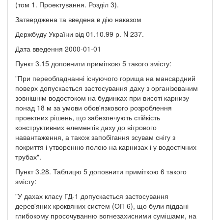
(том 1. Проектування. Розділ 3).
Затверджена та введена в дію наказом
Держбуду України від 01.10.99 р. N 237.
Дата введення 2000-01-01
Пункт 3.15 доповнити приміткою 5 такого змісту:
"При переобладнанні існуючого горища на мансардний
поверх допускається застосування даху з організованим
зовнішнім водостоком на будинках при висоті карнизу
понад 18 м за умови обов'язкового розроблення
проектних рішень, що забезпечують стійкість
конструктивних елементів даху до вітрового
навантаження, а також запобігання зсувам снігу з
покриття і утворенню полою на карнизах і у водостічних
трубах".
Пункт 3.28. Таблицю 5 доповнити приміткою 6 такого
змісту:
"У дахах класу ГД-1 допускається застосування
дерев'яних кроквяних систем (ОП 6), що були піддані
глибокому просочуванню вогнезахисними сумішами, на