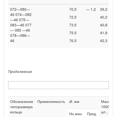
072—080—
70,5
— 1,2
39,2
46 074—082
72,5
40,2
—46 075—
083—46 077
73,5
40,8
— 085 —46
75,5
41,8
078—086—
46
76,5
42,3
Продолжение
Обозначение
Применяемость
di.
мм
Масса
типоразмера
1000
кольца
шт., кг
Но.мин.
Пред.