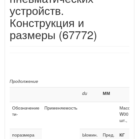
устройств.
Конструкция и
размеры (67772)
Продолжение
du
ММ
Обозначение
Применяемость
Масса
ти-
W00
шт.,
поразмера
Ыомин.
Пред.
КГ