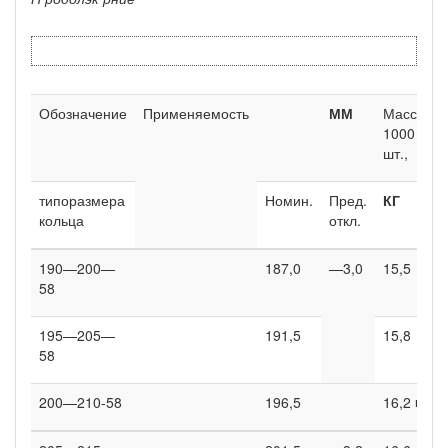
Обозначение
Применяемость
ММ
Масса
1000
шт.,
типоразмера
Номин.
Пред.
КГ
кольца
откл.
190—200—
187,0
—3,0
15,5
58
195—205—
191,5
15,8
58
200—210-58
196,5
16,2 ■