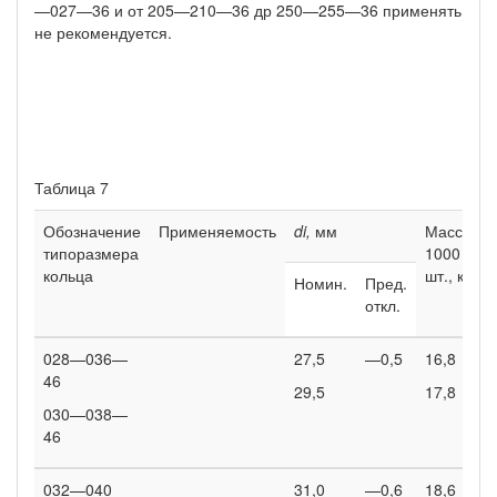
—027—36 и от 205—210—36 др 250—255—36 применять
не рекомендуется.
Таблица 7
Обозначение
Применяемость
di,
мм
Масса
типоразмера
1000
кольца
шт., кґ
Номин.
Пред.
откл.
028—036—
27,5
—0,5
16,8
46
29,5
17,8
030—038—
46
032—040
31,0
—0,6
18,6