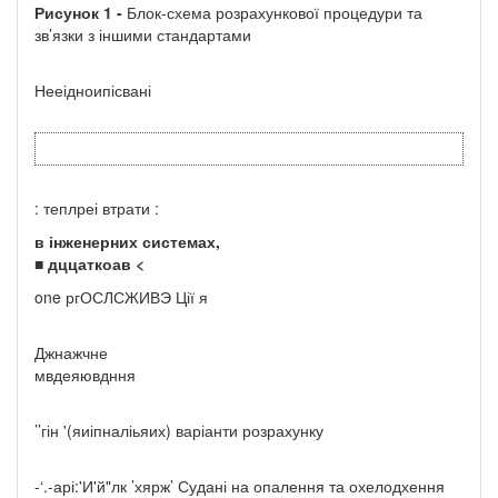
Рисунок 1 -
Блок-схема розрахункової процедури та
зв’язки з іншими стандартами
Нееідноипісвані
: теплреі втрати :
в інженерних системах,
■ дццаткоав <
one ргОСЛСЖИВЭ Ції я
Джнажчне
мвдеяювдння
’’гін '(яиіпналіьяих) варіанти розрахунку
-‘.-арі:'И'й"лк ’хярж’ Судані на опалення та охелодхення