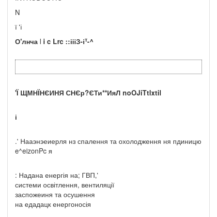
N
ї 'і
т
О'лнча
l
i
c
Lrc
::і
ііЗ-і
-^
'
Ї ЩМНЇНЄИНЯ СНЄр?ЄТи**ИяЛ
noOJiTtlxtil
і
.' Нааэнэеиерля нз спалення та охолодження ня пдиницю
e^eizonPc я
: Надана енергія на; ГВП,'
системи освітлення, вентиляції
заспожеиня та осушення
на едадацк енергоносія