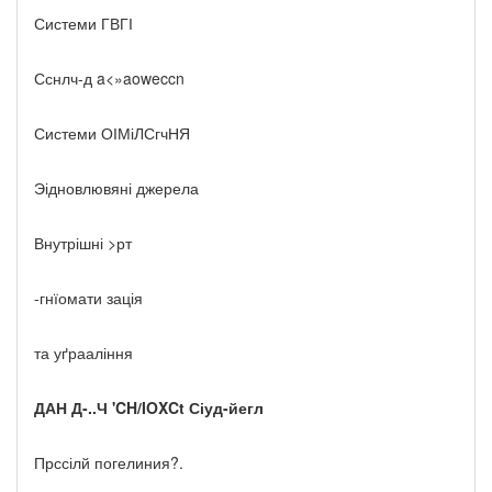
Системи ГВГІ
Сснлч-д a<»aoweccn
Системи ОІМіЛСгчНЯ
Эідновлювяні джерела
Внутрішні >рт
-гнїомати зація
та уґрааління
ДАН
Д-..Ч
'CH/IOXCt
Сіуд-йегл
Прссілй погелиния?.