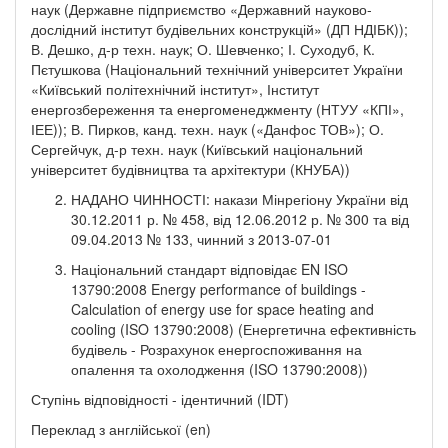
наук (Державне підприємство «Державний науково-
дослідний інститут будівельних конструкцій» (ДП НДІБК));
В. Дешко, д-р техн. наук; О. Шевченко; І. Суходуб, К.
Пєтушкова (Національний технічний університет України
«Київський політехнічний інститут», Інститут
енергозбереження та енергоменеджменту (НТУУ «КПІ»,
ІЕЕ)); В. Пирков, канд. техн. наук («Данфос ТОВ»); О.
Сергейчук, д-р техн. наук (Київський національний
університет будівництва та архітектури (КНУБА))
НАДАНО ЧИННОСТІ: накази Мінрегіону України від
30.12.2011 р. № 458, від 12.06.2012 р. № 300 та від
09.04.2013 № 133, чинний з 2013-07-01
Національний стандарт відповідає EN ISO
13790:2008 Energy performance of buildings -
Calculation of energy use for space heating and
cooling (ISO 13790:2008) (Енергетична ефективність
будівель - Розрахунок енергоспоживання на
опалення та охолодження (ISO 13790:2008))
Ступінь відповідності - ідентичний (IDT)
Переклад з англійської (en)