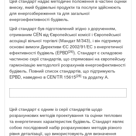
Цей стандарт надає методичні положення в частині оцінки
внеску, який будівельні продукти та послуги здійснюють
для енергозбереження та для загальної
енергоефективності будівель.
Цей стандарт був підготовлений згідно з дорученням,
отриманим CEN від Європейської комісії і Європейської
асоціації вільної торгівлі (Мандат М/343), і він підтримує
основні вимоги Директиви ЄС 2002/91/ЕС з енергетичної
[26]
ефективності будівель (EPBD
). Стандарт є складовою
частиною серії стандартів, що спрямовані на європейську
гармонізацію методології розрахунків енергоефективності
будівель. Повний список стандартів, що підтримують
[28]
EPBD, наведено в CEN/TR 15615
та додатку А.
Цей стандарт є одним із серії стандартів щодо
розрахункових методів проектування та оцінки теплових
та енергетичних характеристик будівель. Стандарт являє
собою послідовний набір розрахункових методів різного
рівня деталізації, що використовують для визначення