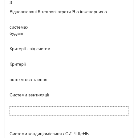
З
Відновлювані 5 теплові втрати Я о інженерних о
системах
будівпі
Критерії : від систем
Критерії
нстехм оса тлення
Системи вентиляції
Системи кондиціом/езиня
і
СИ'.ЧЩеНЬ