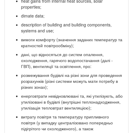
heat gains from internal heat sources, solar
properties;
dimate data;
description of building and building components,
systems and use;
вимоги комфорту (значення заданих температур та
кратностей повітрообміну);
дані, що відносяться до систем опалення,
охолодження, гарячого водопостачання (далі -
ГВП), вентиляції та освітлення, про:
розмежування будівлі на різні зони для проведення
розрахунків (різні системи можуть мати потребу в
різних зонах);
енерговтрати невідновлювані та, які утилізують, або
утилізовані в будівлі (внутрішні теплонадходження,
утилізація тепловтрат вентиляцією);
витрату повітря та температуру припливного
повітря (у випадку централізовано попередньо
підігрітого чи охолодженого), а також