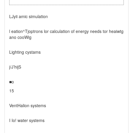
LJyii amic simulation
l eation^Tjoptrons lor calculation of energy needs tor heaiwtg
ano cooWig
Lighting cystams
j/J’hijS
■o
15
VentHalion systems
I Io! water systems