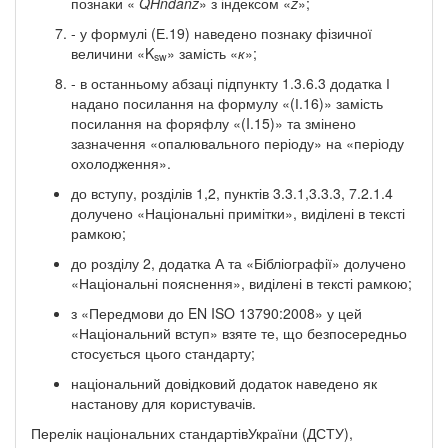
познаки «
Q
Hndanz
» з індексом «
z
»;
- у формулі (Е.19) наведено познаку фізичної
величини «K
» замість «
к
»;
sw
- в останньому абзаці підпункту 1.3.6.3 додатка І
надано посилання на формулу «(І.16)» замість
посилання на форяфлу «(I.15)» та змінено
зазначення «опалювального періоду» на «періоду
охолодження».
до вступу, розділів 1,2, пунктів 3.3.1,3.3.3, 7.2.1.4
долучено «Національні примітки», виділені в тексті
рамкою;
до розділу 2, додатка А та «Бібліографії» долучено
«Національні пояснення», виділені в тексті рамкою;
з «Передмови до EN ISO 13790:2008» у цей
«Національний вступ» взяте те, що безпосередньо
стосується цього стандарту;
національний довідковий додаток наведено як
настанову для користувачів.
Перелік національних стандартівУкраїни (ДСТУ),