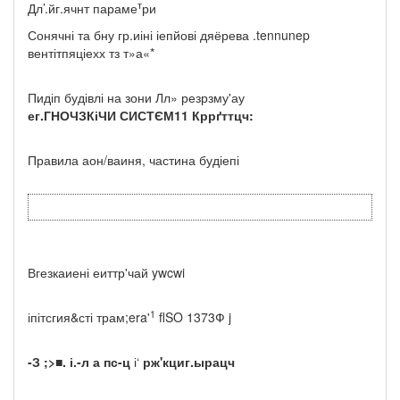
т
Дл’.йг.ячнт параме
ри
Сонячні та бну гр.иіні іепйові дяёрева .tennunep
вентітпяціехх тз т»а«*
Пидіп будівлі на зони Лл» резрзму'ау
ег.ГНОЧЗКіЧИ СИСТЄМ11 Кррґттцч:
Правила аон/ваиня, частина будіепі
Вгезкаиені еиттр'чай ywcwi
1
іпітсгия&сті трам;era'
flSO 1373Ф j
-З ;>■. і.-л а пс-ц
і‘
р
ж'кциг.ыра
цч