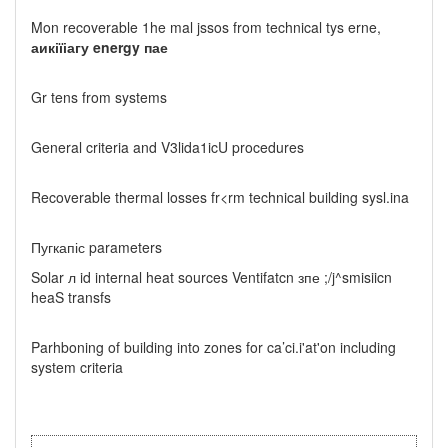
Mon recoverable 1he mal jssos from technical tys erne,
аикіїіагу
energy
пае
Gr tens from systems
General criteria and V3lida1icU procedures
Recoverable thermal losses fr<rm technical building sysl.ina
Пугкапіс parameters
Solar л id internal heat sources Ventifatcn зпе ;/j^smisiicn
heaS transfs
Parhboning of building into zones for ca’ci.i'at'on including
system criteria