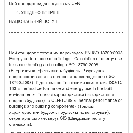
Цей стандарт видано з дозволу CEN
УВЕДЕНО ВПЕРШЕ
НАЦІОНАЛЬНИЙ ВСТУП
Цей стандарт є тотожним перекладом EN ISO 13790:2008
Energy performance of buildings - Calculation of energy use
for space heating and cooling (ISO 13790:2008)
(Енергетична ефективність будівель. Розрахунок
енергоспоживання на опалення та охолодження (ISO
13790:2008). Підготовлено Технічними комітетами ISO/TC
163 «Thermal performance and energy use in the built
environment» (Теплові характеристики і використання
енергії в будівлях) та CEN/TC 89 «Thermal performance of
buildings and building components» (Теплові
характеристики будівель і будівельних конструкцій),
секретаріатом яких керує SIS (Шведський інститут
стандартів).
До національного стандарту долучено англомовний текст.