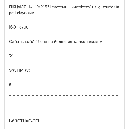
ПіКЦвІЛЯІ І»ІІ{ ’у.Х'Л’Ч системи і ыкксоітств* ня <-.тлн^а>їя
рфігсіиуааьня
ISO 13790
Єи^сгчспэл'к*,4!-еня на йялпвния та лхоладжвг-м
’X'
SfWTIMIWt
5
ЬґіЗСТНвС-СГІ