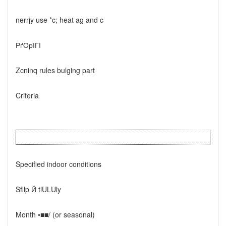
nerrjy use *c; heat ag and c
РґОрІГІ
Zcninq rules bulging part
Criteria
Specified indoor conditions
Sfllp Й tlULUly
Month •■■/ (or seasonal)