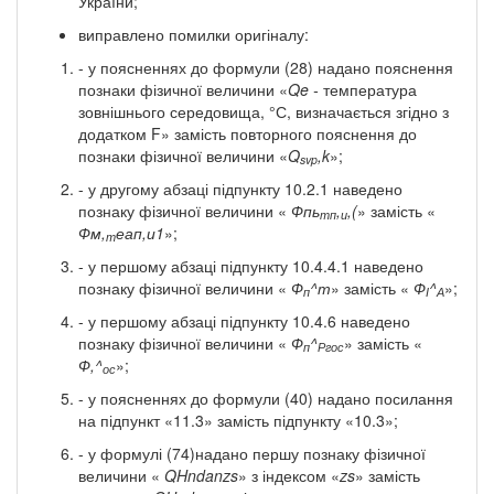
України;
виправлено помилки оригіналу:
- у поясненнях до формули (28) надано пояснення
познаки фізичної величини «
Qe
-
температура
зовнішнього середовища, °С, визначається згідно з
додатком F» замість повторного пояснення до
познаки фізичної величини «
Q
,k
»;
svp
- у другому абзаці підпункту 10.2.1 наведено
познаку фізичної величини «
Фпь
,
,(
» замість «
тп
и
Фм,
еап,и1
»;
т
- у першому абзаці підпункту 10.4.4.1 наведено
познаку фізичної величини «
Ф
^т
» замість «
Ф
^
»;
п
І
А
- у першому абзаці підпункту 10.4.6 наведено
познаку фізичної величини «
Ф
^
» замість «
п
Ргос
Ф,^
»;
ос
- у поясненнях до формули (40) надано посилання
на підпункт «11.3» замість підпункту «10.3»;
- у формулі (74)надано першу познаку фізичної
величини «
Q
Hndanzs
» з індексом «
zs
» замість