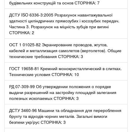
будівельних конструкцій та основ СТОРІНКА: 7
ДСТУ ISO 6336-3:2005 Розрахунок навантажувальної
здатності циліндричних прямозубих і косозубих передач.
Частина 3. Розрахунок на міцність зубців при вигині
СТОРІНКА: 2
ОСТ 1 01025-82 Экранирование проводов, жгутов,
кабелей и металлизация самолетов (вертолетов). Общие
технические требования СТОРІНКА: 3
ГОСТ 19658-81 Кремний монокристаллический в слитках.
Технические условия СТОРІНКА: 10
РД 07-309-99 Об утверждении положения о порядке
выдачи разрешений на застройку площадей залегания
полезных ископаемых СТОРІНКА: 3
ДСТУ 3460-96 Машини та обладнання для перероблення
брухту та відходів чорних металів. Загальні вимоги
безпеки укр/рус СТОРІНКА: 3