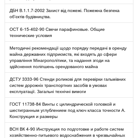
ДБН В.1.1.7-2002 Захист від пожежі. Пожежна безпека
об'єктів будівництва.
ОСТ 6-15-402-90 Свечи парафиновые. Общие
технические условия
Методичні рекомендації щодо порядку передачі в оренду
майна державних підприємств, які входять до сфери
управління Мінагрополітики, та надання згоди на
здійснення поліпшень орендованого майна
ДСТУ 3333-96 Стенди роликові для перевірки гальмівних
систем дорожніх транспортних засобів в умовах
експлуатації. Загальні технічні вимоги
ГОСТ 11738-84 Винты с цилиндрической головкой и
шестигранным углублением под ключ класса точности А.
Конструкция и размеры
ВСН ВК 4-90 Инструкция по подготовке и работе систем
хозяйственно-питьевого водоснабжения в чрезвычайных