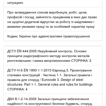
ситуациях
Про затвердження списків виробництв, робіт, цехів,
професій і посад, зайнятість працівників в яких дає право
на щорічні додаткові відпустки за роботу із шкідливими і
важкими умовами праці та за особливий характер праці
Кодекс України про адміністративні правопорушення
ДСТУ EN 444:2005 Неруйнівний контроль. Основні
принципи радіографічного методу контролю металів
рентгенівським і гамма-випроміненнями СТОРІНКА: 2
ДСТУ-Н Б EN 1993-1-1:2010 Єврокод 3. Проектування
сталевих конструкцій . Частина 1-1. Загальні правила і
правила для споруд / Eurocode 3. Design of steel
structures. Part 1-1. General rules and rules for buildings
СТОРІНКА: 4
ДБН В.1.2-14-2009 Загальні принципи забезпечення
надійності та конструктивної безпеки будівель, споруд,