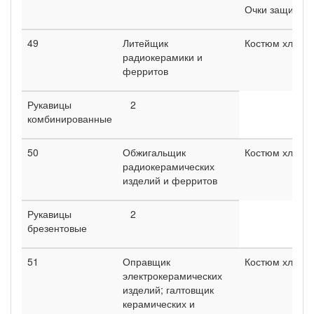
Очки защитны
49
Литейщик
Костюм хлопч
радиокерамики и
ферритов
Рукавицы
2
комбинированные
50
Обжигальщик
Костюм хлопч
радиокерамических
изделий и ферритов
Рукавицы
2
брезентовые
51
Оправщик
Костюм хлопч
электрокерамических
изделий; галтовщик
керамических и