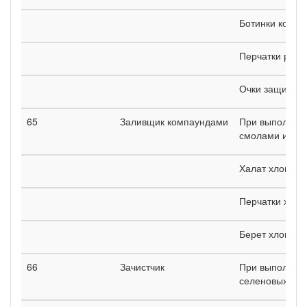
Ботинки кожан
Перчатки рези
Очки защитны
65
Заливщик компаундами
При выполнени
смолами и кле
Халат хлопча
Перчатки хло
Берет хлопча
66
Зачистчик
При выполнени
селеновых эле