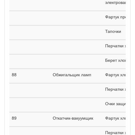
электровакуум
Фартук проре
Тапочки
Перчатки хло
Берет хлопча
88
Обжигальщик ламп
Фартук хлопч
Перчатки хло
Очки защитны
89
Откатчик-вакуумщик
Фартук хлопч
Перчатки хло