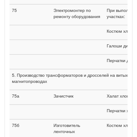
75
Электромонтер по
При выполнени
ремонту оборудования
участках:
Костюм хлопч
Галоши диэлек
Перчатки диэл
5. Производство трансформаторов и дросселей на витых ле
магнитопроводах
75а
Зачистчик
Халат хлопча
Перчатки хло
75б
Изготовитель
Костюм хлопч
ленточных