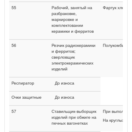
55
Рабочий, занятый на
Фартук хлопча
разбраковке,
маркировке и
комплектовании
керамики и ферритов
56
Резчик радиокерамики
Полукомбинез
и ферритов;
сверловщик
электрокерамических
изделий
Респиратор
До износа
Очки защитные
До износа
57
Ставильщик-выборщик
При выполнен
изделий при обжиге на
На круглых гор
печных вагонетках