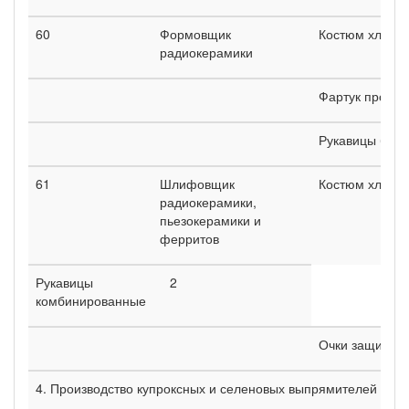
60
Формовщик
Костюм хлопч
радиокерамики
Фартук проре
Рукавицы брез
61
Шлифовщик
Костюм хлопч
радиокерамики,
пьезокерамики и
ферритов
Рукавицы
2
комбинированные
Очки защитны
4. Производство купроксных и селеновых выпрямителей