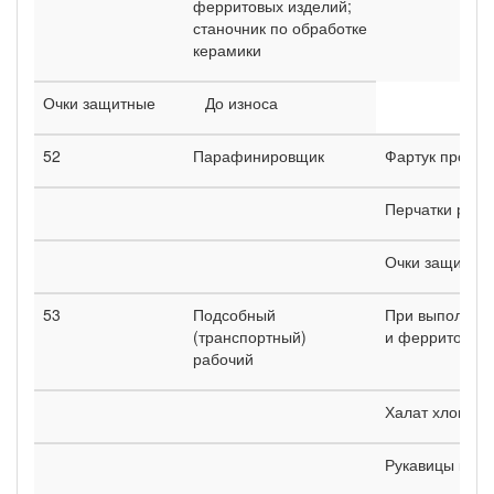
ферритовых изделий;
станочник по обработке
керамики
Очки защитные
До износа
52
Парафинировщик
Фартук проре
Перчатки рези
Очки защитны
53
Подсобный
При выполнени
(транспортный)
и ферритов:
рабочий
Халат хлопча
Рукавицы ком