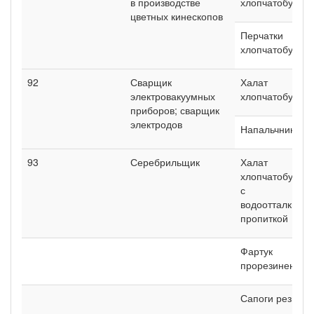
в производстве
хлопчатобумаж
цветных кинескопов
Перчатки
хлопчатобумаж
92
Сварщик
Халат
электровакуумных
хлопчатобумаж
приборов; сварщик
электродов
Напальчники
93
Серебрильщик
Халат
хлопчатобумаж
с
водоотталкива
пропиткой
Фартук
прорезиненный
Сапоги резино