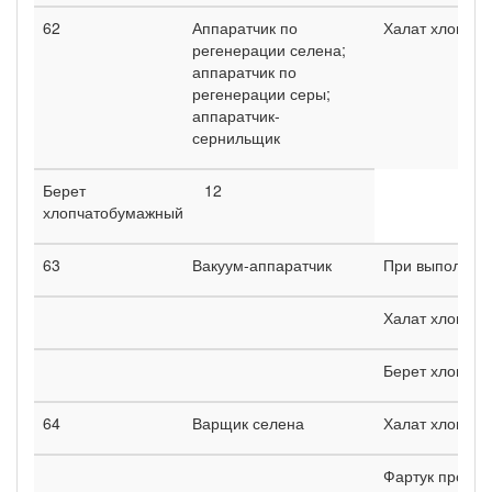
62
Аппаратчик по
Халат хлопча
регенерации селена;
аппаратчик по
регенерации серы;
аппаратчик-
сернильщик
Берет
12
хлопчатобумажный
63
Вакуум-аппаратчик
При выполнени
Халат хлопча
Берет хлопча
64
Варщик селена
Халат хлопча
Фартук проре