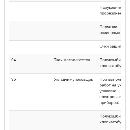
Нарукавники
прорезиненные
Перчатки
резиновые
Очки защитные
94
Ткач металлосеток
Полукомбинезо
хлопчатобумаж
95
Укладчик-упаковщик
При выполнени
работ на укладк
упаковке
электровакуум
приборов:
Полукомбинезо
хлопчатобумаж