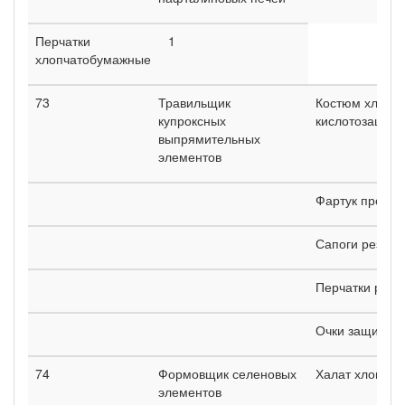
Перчатки
1
хлопчатобумажные
73
Травильщик
Костюм хлопч
купроксных
кислотозащитн
выпрямительных
элементов
Фартук проре
Сапоги резин
Перчатки рези
Очки защитны
74
Формовщик селеновых
Халат хлопча
элементов