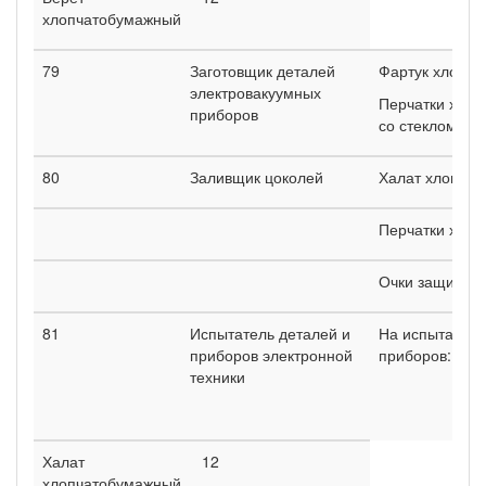
хлопчатобумажный
79
Заготовщик деталей
Фартук хлопч
электровакуумных
Перчатки хлоп
приборов
со стеклом)
80
Заливщик цоколей
Халат хлопча
Перчатки хло
Очки защитны
81
Испытатель деталей и
На испытании 
приборов электронной
приборов:
техники
Халат
12
хлопчатобумажный