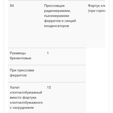
54
Прессовщик
Фартук хлопча
радиокерамики,
(при горячей п
пьезокерамики
ферритов и секций
конденсаторов
Рукавицы
1
брезентовые
При прессовке
ферритов:
Халат
12
хлопчатобумажный
вместо фартука
хлопчатобумажного
с нагрудником