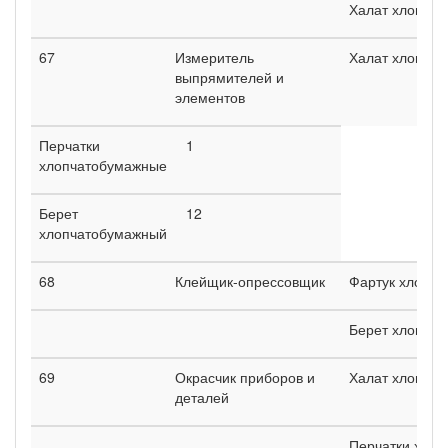
Халат хлопча
67
Измеритель
Халат хлопча
выпрямителей и
элементов
Перчатки
1
хлопчатобумажные
Берет
12
хлопчатобумажный
68
Клейщик-опрессовщик
Фартук хлопч
Берет хлопча
69
Окрасчик приборов и
Халат хлопча
деталей
Перчатки хло