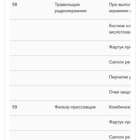
58
Травильщик
При выполнени
радиокерамики
керамики плав
Костюм хлопч
кислотозащитн
Фартук проре
Сапоги резин
Перчатки рези
Очки защитны
59
Фильтр-прессовщик
Комбинезон х
Фартук проре
Сапоги резин