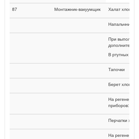
87
Монтажник-вакуумщик
Халат хлопча
Напальчники
При выполнен
дополнительн
В ртутных цеха
Тапочки
Берет хлопча
На регенераци
приборов:
Перчатки хло
На регенераци