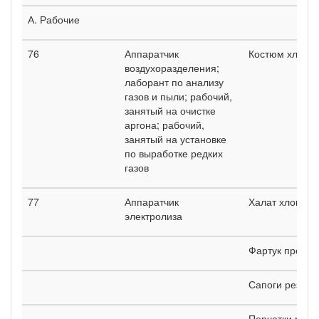
А. Рабочие
76
Аппаратчик
Костюм хлопч
воздухоразделения;
лаборант по анализу
газов и пыли; рабочий,
занятый на очистке
аргона; рабочий,
занятый на установке
по выработке редких
газов
77
Аппаратчик
Халат хлопча
электролиза
Фартук проре
Сапоги резин
Перчатки рези