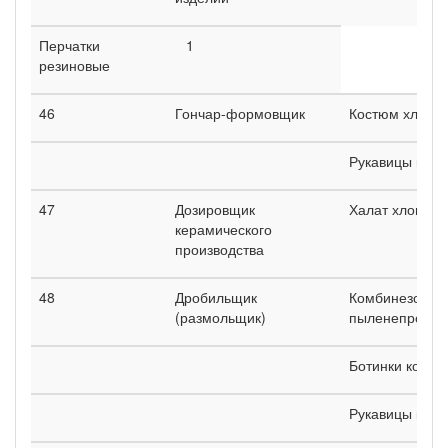
Перчатки
1
резиновые
46
Гончар-формовщик
Костюм хлопч
Рукавицы ком
47
Дозировщик
Халат хлопча
керамического
производства
48
Дробильщик
Комбинезон х
(размольщик)
пыленепрониц
Ботинки кожан
Рукавицы ком