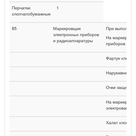
Перчатки
1
хлопчатобумажные
85
Маркировщик
При выполнен
электронных приборов
На маркировке
и радиоаппаратуры
приборов и сте
Фартук хлопч
Нарукавники 
Очки защитны
На маркировке
электровакуум
Халат хлопча