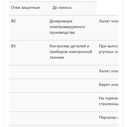
Очки защитные
До износа
82
Дозировщик
Халат хлопча
электровакуумного
производства
83
Контролер деталей и
При выполнени
приборов электронной
ртутных элект
техники
Халат хлопча
Берет хлопча
На горячих оп
стеклянных из
Перчатки хло