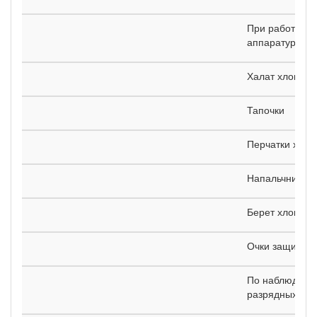
При работах в 
аппаратуре:
Халат хлопча
Тапочки
Перчатки хло
Напальчники
Берет хлопча
Очки защитны
По наблюдени
разрядных буд