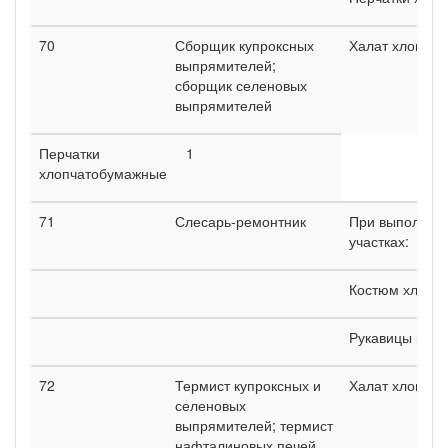
70
Сборщик купроксных
Халат хлопча
выпрямителей;
сборщик селеновых
выпрямителей
Перчатки
1
хлопчатобумажные
71
Слесарь-ремонтник
При выполнени
участках:
Костюм хлопч
Рукавицы ком
72
Термист купроксных и
Халат хлопча
селеновых
выпрямителей; термист
нафталиновых печей