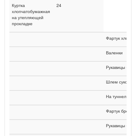
Куртка
24
хлопчатобумажная
на утепляющей
прокладке
Фартук хлопч
Валенки
Рукавицы брез
Шлем суконны
На туннельных
Фартук брезен
Рукавицы брез