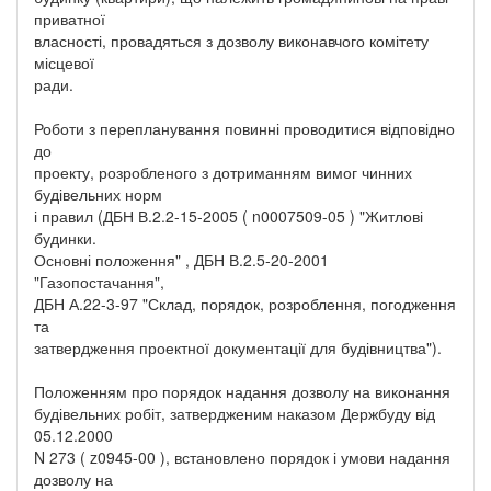
приватної
власності, провадяться з дозволу виконавчого комітету
місцевої
ради.
Роботи з перепланування повинні проводитися відповідно
до
проекту, розробленого з дотриманням вимог чинних
будівельних норм
і правил (ДБН В.2.2-15-2005 ( n0007509-05 ) "Житлові
будинки.
Основні положення" , ДБН В.2.5-20-2001
"Газопостачання",
ДБН А.22-3-97 "Склад, порядок, розроблення, погодження
та
затвердження проектної документації для будівництва").
Положенням про порядок надання дозволу на виконання
будівельних робіт, затвердженим наказом Держбуду від
05.12.2000
N 273 ( z0945-00 ), встановлено порядок і умови надання
дозволу на