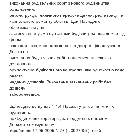
виконання будівельних робіт з нового будівництва,
розширення,
реконструкції, технічного переоснащення, реставрації та
капітального ремонту об'єктів. Цей Порядок є
обов'язковим для
застосування усіма суб'єктами будівництва незалежно від
форм
власності, відомчої належності та джерел фінансування.
Дозвіл на
виконання будівельних робіт надається Інспекцією
державного
архітектурно-будівельного контролю, яка одночасно веде
реєстр
наданих дозволів. Виконання зазначених робіт без
дозволу
забороняється.
Відповідно до пункту 1.4.4 Правил утримання жилих
будинків та
прибудинкових територій, затверджених наказом
Держжитлокомунгоспу
України від 17.05.2005 N 76 ( z0927-05 ), який