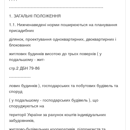
-----------------------------------------------------------------
1. ЗАГАЛЬНІ ПОЛОЖЕННЯ
1.1. Нижченаведені норми поширюються на планування
присадибних
ділянок, проектування одноквартирних, двоквартирних і
блокованих
житлових будинків висотою до трьох поверхів ( у
подальшому - жит-
стр.2 ДБН 79-86
---------------
лових будинків ), господарських та побутових будівель та
споруд
( у подальшому - господарських будівель ), що
споруджуються на
території України за рахунок коштів індивідуальних
забудовників,
житлово-будівельних кооперативів, підприємств та