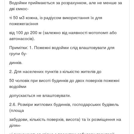
Водойми приймаються за розрахунком, але не менше за
дві ємкос-
ті 50 м3 кожна, із радіусом використання їх для
пожежегасіння
від 100 до 200 м (залежно від наявності мотопомп або
автонасосів).
Примітки: 1. Пожежні водойми слід влаштовувати для
групи бу-
динків.
2. Для населених пунктів з кількістю жителів до
50 чоловік при висоті будинків до двох поверхів пожежні
водойми
допускається не влаштовувати.
2.6. Розміри житлових будинків, господарських будівель
(площа
забудови, кількість поверхів, висота) та їх розміщення на
ділян-
ці визначаються згідно з проектом забудови території