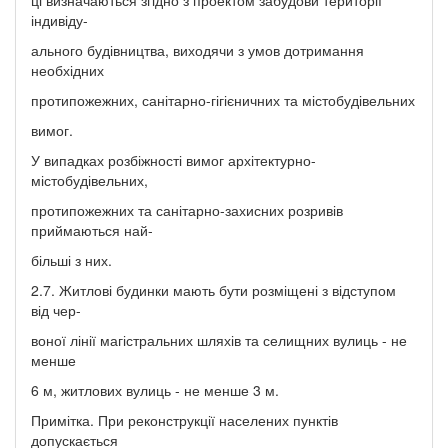
індивіду-
ального будівництва, виходячи з умов дотримання
необхідних
протипожежних, санітарно-гігієничних та містобудівельних
вимог.
У випадках розбіжності вимог архітектурно-
містобудівельних,
протипожежних та санітарно-захисних розривів
приймаються най-
більші з них.
2.7. Житлові будинки мають бути розміщені з відступом
від чер-
воної лінії магістральних шляхів та селищних вулиць - не
менше
6 м, житлових вулиць - не менше 3 м.
Примітка. При реконструкції населених пунктів
допускається