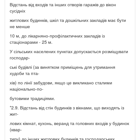
Відстань від входів та інших отворів гаражів до вікон
сусідніх
житлових будинків, шкіл та дошкільних закладів має бути
не менше
10 м, до лікарняно-профілактичних закладів із
стаціонарами - 25 м.
У сільських населених пунктах допускається розміщувати
господар-
ські будівлі (за винятком приміщень для утримання
худоби та пта-
хів) по лінії забудови, якщо це викликано сталими
національно-по-
бутовими традиціями.
*2.9. Відстань від стін будинків з вікнами, що виходять із
жит-
лових кімнат, кухонь, веранд та головних входів у будинок
(квар-
тиру) до інших житлових будинків та господарських