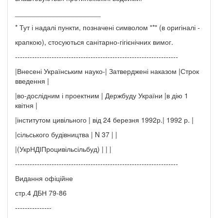
______________________
* Тут і надалі пункти, позначені символом "*" (в оригіналі -
крапкою), стосуються санітарно-гігієнічних вимог.
-------------------------------------------------------------------
|Внесені Українським науко-| Затверджені наказом |Строк
введення |
|во-дослідним і проектним | Держбуду України |в дію 1
квітня |
|інститутом цивільного | від 24 березня 1992р.| 1992 р. |
|сільського будівництва | N 37 | |
|(УкрНДІПроцивільсільбуд) | | |
-------------------------------------------------------------------
Видання офіційне
стр.4 ДБН 79-86
---------------