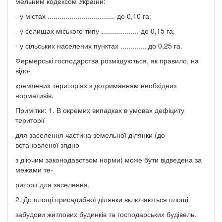
мельним кодексом України:
- у містах .................................. до 0,10 га;
- у селищах міського типу ................... до 0,15 га;
- у сільських населених пунктах ............. до 0,25 га.
Фермерські господарства розміщуються, як правило, на
відо-
кремлених територіях з дотриманням необхідних
нормативів.
Примітки: 1. В окремих випадках в умовах дефіциту
території
для заселення частина земельної ділянки (до
встановленої згідно
з діючим законодавством норми) може бути відведена за
межами те-
риторії для заселення.
2. До площі присадибної ділянки включаються площі
забудови житлових будинків та господарських будівель.