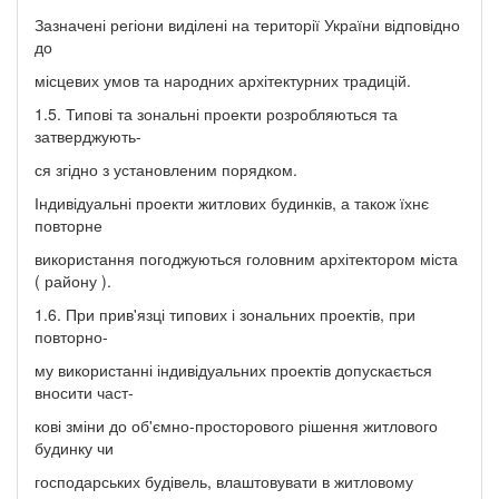
Зазначені регіони виділені на території України відповідно
до
місцевих умов та народних архітектурних традицій.
1.5. Типові та зональні проекти розробляються та
затверджують-
ся згідно з установленим порядком.
Індивідуальні проекти житлових будинків, а також їхнє
повторне
використання погоджуються головним архітектором міста
( району ).
1.6. При прив'язці типових і зональних проектів, при
повторно-
му використанні індивідуальних проектів допускається
вносити част-
кові зміни до об'ємно-просторового рішення житлового
будинку чи
господарських будівель, влаштовувати в житловому