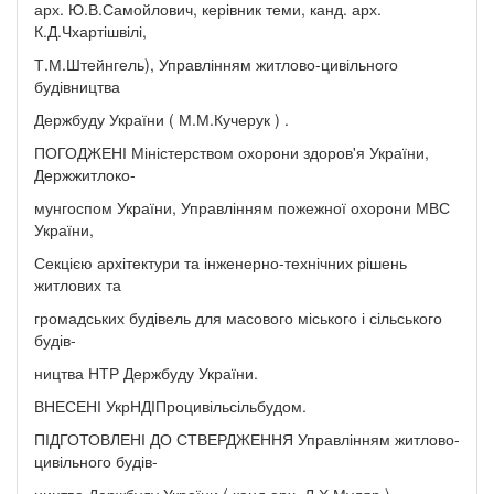
арх. Ю.В.Самойлович, керівник теми, канд. арх.
К.Д.Чхартішвілі,
Т.М.Штейнгель), Управлінням житлово-цивільного
будівництва
Держбуду України ( М.М.Кучерук ) .
ПОГОДЖЕНІ Міністерством охорони здоров'я України,
Держжитлоко-
мунгоспом України, Управлінням пожежної охорони МВС
України,
Секцією архітектури та інженерно-технічних рішень
житлових та
громадських будівель для масового міського і сільського
будів-
ництва НТР Держбуду України.
ВНЕСЕНІ УкрНДІПроцивільсільбудом.
ПІДГОТОВЛЕНІ ДО СТВЕРДЖЕННЯ Управлінням житлово-
цивільного будів-
ництва Держбуду України ( канд.арх. Л.Х.Муляр ) .