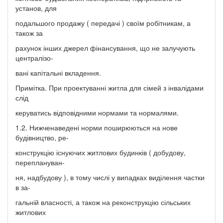
установ, для
подальшого продажу ( передачі ) своїм робітникам, а
також за
рахунок інших джерел фінансування, що не залучують
централізо-
вані капітальні вкладення.
Примітка. При проектуванні житла для сімей з інвалідами
слід
керуватись відповідними нормами та нормалями.
1.2. Нижченаведені норми поширюються на нове
будівництво, ре-
конструкцію існуючих житлових будинків ( добудову,
переплануван-
ня, надбудову ), в тому числі у випадках виділення частки
в за-
гальній власності, а також на реконструкцію сільських
житлових