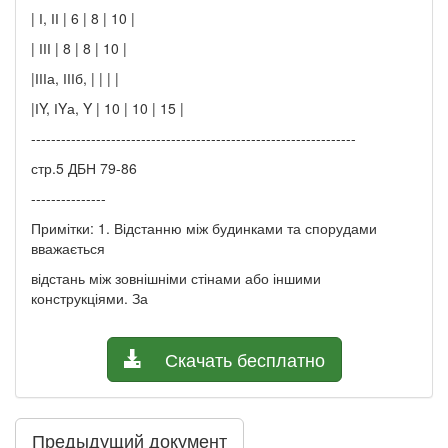
| І, ІІ | 6 | 8 | 10 |
| ІІІ | 8 | 8 | 10 |
|ІІІа, ІІІб, | | | |
|ІY, ІYа, Y | 10 | 10 | 15 |
-----------------------------------------------------------------
стр.5 ДБН 79-86
---------------
Примітки: 1. Відстанню між будинками та спорудами
вважається
відстань між зовнішніми стінами або іншими
конструкціями. За
Скачать бесплатно
Предыдущий документ