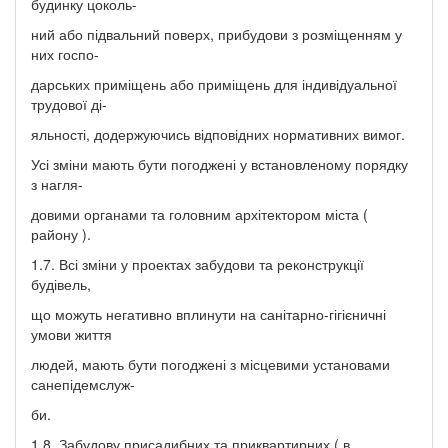
будинку цоколь-
ний або підвальний поверх, прибудови з розміщенням у
них госпо-
дарських приміщень або приміщень для індивідуальної
трудової ді-
яльності, додержуючись відповідних нормативних вимог.
Усі зміни мають бути погоджені у встановленому порядку
з нагля-
довими органами та головним архітектором міста (
району ).
1.7. Всі зміни у проектах забудови та реконструкції
будівель,
що можуть негативно вплинути на санітарно-гігієничні
умови життя
людей, мають бути погоджені з місцевими установами
санепідемслуж-
би.
1.8. Забудову присадибних та приквартирних ( в