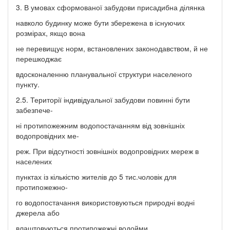
3. В умовах сформованої забудови присадибна ділянка
навколо будинку може бути збережена в існуючих
розмірах, якщо вона
не перевищує норм, встановлених законодавством, й не
перешкоджає
вдосконаленню планувальної структури населеного
пункту.
2.5. Території індивідуальної забудови повинні бути
забезпече-
ні протипожежним водопостачанням від зовнішніх
водопровідних ме-
реж. При відсутності зовнішніх водопровідних мереж в
населених
пунктах із кількістю жителів до 5 тис.чоловік для
протипожежно-
го водопостачання використовуються природні водні
джерела або
влаштовуються протипожежні водойми.