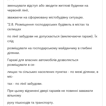
зменшувати відступ або зводити житлові будинки на
червоній лінії,
зважаючи на сформовану містобудівну ситуацію.
*2.8. Розміщення господарських будівель в містах та
селищах
по лінії забудови не допускається (виключаючи гаражі). Їх
слід
розміщувати на господарському майданчику в глибині
ділянки.
Гаражі для власних автомобілів дозволяється
розміщувати в се-
лищах та сільських населених пунктах - по межі ділянки, в
міс-
тах - по лінії забудови.
При цьому відчинені двері гаражів не повинні заважати
вільному
руху пішоходів та транспорту.