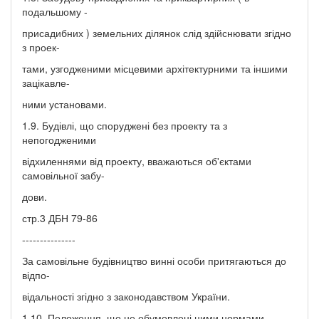
подальшому -
присадибних ) земельних ділянок слід здійснювати згідно
з проек-
тами, узгодженими місцевими архітектурними та іншими
зацікавле-
ними установами.
1.9. Будівлі, що споруджені без проекту та з
непогодженими
відхиленнями від проекту, вважаються об'єктами
самовільної забу-
дови.
стр.3 ДБН 79-86
---------------
За самовільне будівництво винні особи притягаються до
відпо-
відальності згідно з законодавством України.
1.10. Положення, що не обумовлені цими нормами,