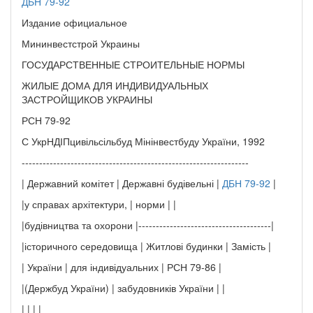
ДБН 79-92
Издание официальное
Мининвестстрой Украины
ГОСУДАРСТВЕННЫЕ СТРОИТЕЛЬНЫЕ НОРМЫ
ЖИЛЫЕ ДОМА ДЛЯ ИНДИВИДУАЛЬНЫХ
ЗАСТРОЙЩИКОВ УКРАИНЫ
РСН 79-92
С УкрНДІПцивільсільбуд Мінінвестбуду України, 1992
-----------------------------------------------------------------
| Державний комітет | Державні будівельні |
ДБН 79-92
|
|у справах архітектури, | норми | |
|будівництва та охорони |--------------------------------------|
|історичного середовища | Житлові будинки | Замість |
| України | для індивідуальних | РСН 79-86 |
|(Держбуд України) | забудовників України | |
| | | |