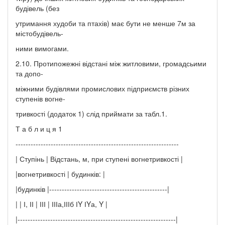
будівель (без
утримання худоби та птахів) має бути не менше 7м за
містобудівель-
ними вимогами.
2.10. Протипожежні відстані між житловими, громадсьими
та допо-
міжними будівлями промислових підприємств різних
ступенів вогне-
тривкості (додаток 1) слід приймати за табл.1.
Т а б л и ц я 1
-----------------------------------------------------------------
| Ступінь | Відстань, м, при ступені вогнетривкості |
|вогнетривкості | будинків: |
|будинків |-----------------------------------------------|
| | І, ІІ | ІІІ | ІІІа,ІІІб ІY ІYа, Y |
|---------------------------------------------------------------|