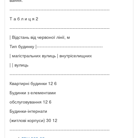
-----------------------------------------------------------------
Т а б л и ц я 2
-----------------------------------------------------------------
| Відстань від червоної лінії, м
Тип будинку |-------------------------------------------
| магістральних вулиць | внутріселищних
| | вулиць
-----------------------------------------------------------------
Квартирні будинки 12 6
Будинки з елементами
обслуговування 12 6
Будинки-інтернати
(житлові корпуси) 30 12
-----------------------------------------------------------------