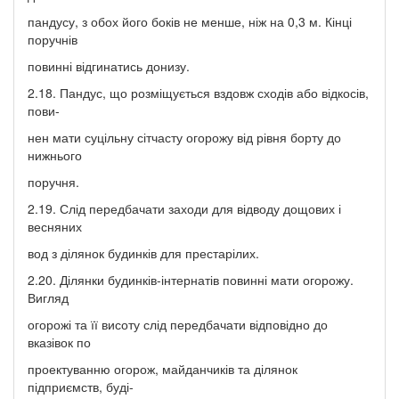
пандусу, з обох його боків не менше, ніж на 0,3 м. Кінці
поручнів
повинні відгинатись донизу.
2.18. Пандус, що розміщується вздовж сходів або відкосів,
пови-
нен мати суцільну сітчасту огорожу від рівня борту до
нижнього
поручня.
2.19. Слід передбачати заходи для відводу дощових і
весняних
вод з ділянок будинків для престарілих.
2.20. Ділянки будинків-інтернатів повинні мати огорожу.
Вигляд
огорожі та її висоту слід передбачати відповідно до
вказівок по
проектуванню огорож, майданчиків та ділянок
підприємств, буді-