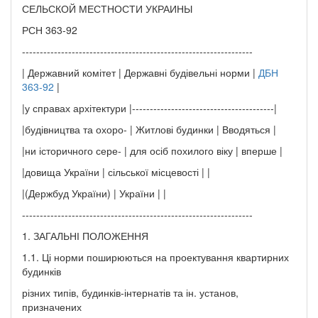
СЕЛЬСКОЙ МЕСТНОСТИ УКРАИНЫ
РСН 363-92
-----------------------------------------------------------------
| Державний комітет | Державні будівельні норми |
ДБН
363-92
|
|у справах архітектури |----------------------------------------|
|будівництва та охоро- | Житлові будинки | Вводяться |
|ни історичного сере- | для осіб похилого віку | вперше |
|довища України | сільської місцевості | |
|(Держбуд України) | України | |
-----------------------------------------------------------------
1. ЗАГАЛЬНІ ПОЛОЖЕННЯ
1.1. Ці норми поширюються на проектування квартирних
будинків
різних типів, будинків-інтернатів та ін. установ,
призначених