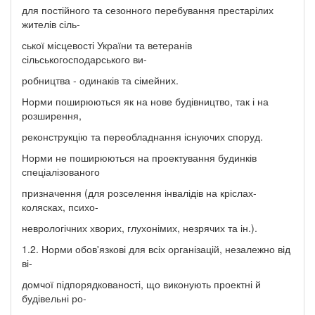
для постійного та сезонного перебування престарілих
жителів сіль-
ської місцевості України та ветеранів
сільськогосподарського ви-
робництва - одинаків та сімейних.
Норми поширюються як на нове будівництво, так і на
розширення,
реконструкцію та переобладнання існуючих споруд.
Норми не поширюються на проектування будинків
спеціалізованого
призначення (для розселення інвалідів на кріслах-
колясках, психо-
неврологічних хворих, глухонімих, незрячих та ін.).
1.2. Норми обов'язкові для всіх організацій, незалежно від
ві-
домчої підпорядкованості, що виконують проектні й
будівельні ро-