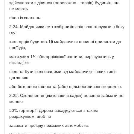
здійснювати з ділянок (переважно - торців) будинків, що
не мають
вікон із спалень.
2.24. Майданчики сміттєзбірників слід влаштовувати з боку
глу-
хих торців будинків. Ці майданчики повинні прилягати до
проїздів,
мати ухил 1% вбік проїжджої частини, вирішуватись у
вигляді ки-
шені та бути ізольованими від майданчиків інших типів
цегляною
або бетонною стіною та (або) щільною живою огорожею.
2.25. Озеленення (включаючи садок) повинно займати не
менше
50% території. Дерева висаджуються з таким
розрахунком, щоб не
заважати проїзду пожежних автомобілів.
При будівництві нових будинків необхідно, по можливості,