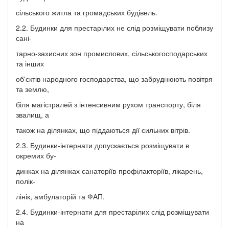
сільського житла та громадських будівель.
2.2. Будинки для престарілих не слід розміщувати поблизу
сані-
тарно-захисних зон промислових, сільськогосподарських
та інших
об'єктів народного господарства, що забруднюють повітря
та землю,
біля магістралей з інтенсивним рухом транспорту, біля
звалищ, а
також на ділянках, що піддаються дії сильних вітрів.
2.3. Будинки-інтернати допускається розміщувати в
окремих бу-
динках на ділянках санаторіїв-профілакторіїв, лікарень,
полік-
лінік, амбулаторій та ФАП.
2.4. Будинки-інтернати для престарілих слід розміщувати
на