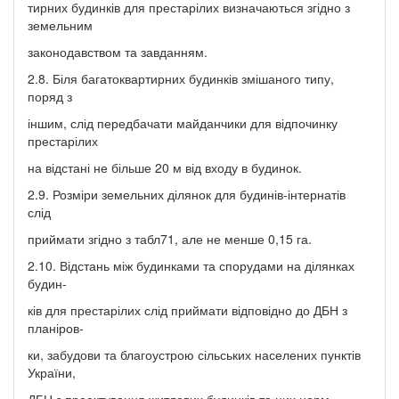
тирних будинків для престарілих визначаються згідно з
земельним
законодавством та завданням.
2.8. Біля багатоквартирних будинків змішаного типу,
поряд з
іншим, слід передбачати майданчики для відпочинку
престарілих
на відстані не більше 20 м від входу в будинок.
2.9. Розміри земельних ділянок для будинів-інтернатів
слід
приймати згідно з табл71, але не менше 0,15 га.
2.10. Відстань між будинками та спорудами на ділянках
будин-
ків для престарілих слід приймати відповідно до ДБН з
планіров-
ки, забудови та благоустрою сільських населених пунктів
України,
ДБН з проектування житлових будинків та цих норм.