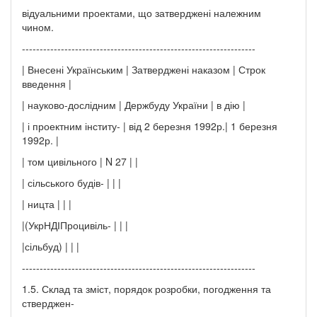
відуальними проектами, що затверджені належним
чином.
------------------------------------------------------------------
| Внесені Українським | Затверджені наказом | Строк
введення |
| науково-дослідним | Держбуду України | в дію |
| і проектним інститу- | від 2 березня 1992р.| 1 березня
1992р. |
| том цивільного | N 27 | |
| сільського будів- | | |
| ницта | | |
|(УкрНДІПроцивіль- | | |
|сільбуд) | | |
------------------------------------------------------------------
1.5. Склад та зміст, порядок розробки, погодження та
стверджен-