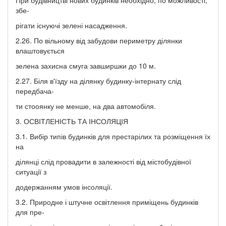
збе-
рігати існуючі зелені насадження.
2.26. По вільному від забудови периметру ділянки
влаштовується
зелена захисна смуга завширшки до 10 м.
2.27. Біля в'їзду на ділянку будинку-інтернату слід
передбача-
ти стооянку не менше, на два автомобіля.
3. ОСВІТЛЕНІСТЬ ТА ІНСОЛЯЦІЯ
3.1. Вибір типів будинків для престарілих та розміщення їх
на
ділянці слід провадити в залежності від містобудівної
ситуації з
додержанням умов інсоляції.
3.2. Природне і штучне освітлення приміщень будинків
для пре-