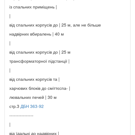
із спальних приміщень |
|
від спальних корпусів до | 25 м, але не більше
надвірних вбиралень | 40 м
|
від спальних корпусів до | 25 м
трансформаторної підстанції |
|
від спальних корпусів та |
харчових блоків до сміттєспа- |
лювальних печей | 30 м
стр.3
ДБН 363-92
----------------
|
від їдальні до надвірних |