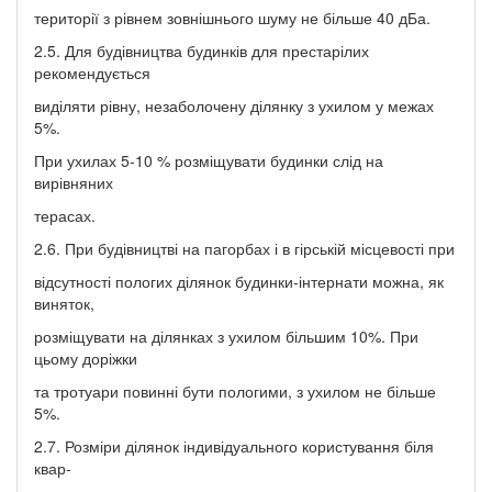
території з рівнем зовнішнього шуму не більше 40 дБа.
2.5. Для будівництва будинків для престарілих
рекомендується
виділяти рівну, незаболочену ділянку з ухилом у межах
5%.
При ухилах 5-10 % розміщувати будинки слід на
вирівняних
терасах.
2.6. При будівництві на пагорбах і в гірській місцевості при
відсутності пологих ділянок будинки-інтернати можна, як
виняток,
розміщувати на ділянках з ухилом більшим 10%. При
цьому доріжки
та тротуари повинні бути пологими, з ухилом не більше
5%.
2.7. Розміри ділянок індивідуального користування біля
квар-