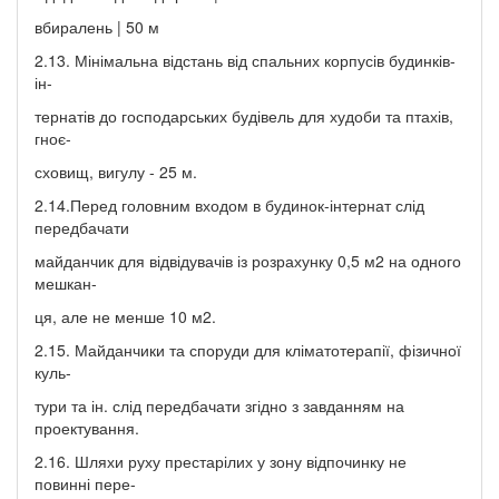
вбиралень | 50 м
2.13. Мінімальна відстань від спальних корпусів будинків-
ін-
тернатів до господарських будівель для худоби та птахів,
гноє-
сховищ, вигулу - 25 м.
2.14.Перед головним входом в будинок-інтернат слід
передбачати
майданчик для відвідувачів із розрахунку 0,5 м2 на одного
мешкан-
ця, але не менше 10 м2.
2.15. Майданчики та споруди для кліматотерапії, фізичної
куль-
тури та ін. слід передбачати згідно з завданням на
проектування.
2.16. Шляхи руху престарілих у зону відпочинку не
повинні пере-