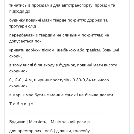
тинатись із проїздами для автотранспорту; проїзди та
підходи до
будинку повинні мати тверде покриття; доріжки та
тротуари слід
передбачати з твердим не слизьким покриттям; не
допусається по-
кривати доріжки піском, щебінкою або гравієм. Зовнішні
сходи,
в тому числі біля входу в будинок, повинні мати висоту
сходинок
0,12-0,14 м, ширину проступів - 0,30-0,34 м; число
сходинок
в марші має бути не менше трьох і не більше десяти.
Т а б л и ц я 1
-----------------------------------------------------------------
Будинки | Місткість, | Мінімальний розмір
для престарілих | осіб | ділянки, га/особу