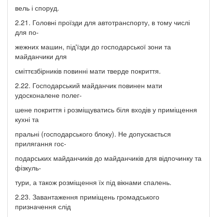
вель і споруд.
2.21. Головні проїзди для автотранспорту, в тому числі
для по-
жежних машин, під'їзди до господарської зони та
майданчики для
сміттєзбірників повинні мати тверде покриття.
2.22. Господарський майданчик повинен мати
удосконалене полег-
шене покриття і розміщуватись біля входів у приміщення
кухні та
пральні (господарського блоку). Не допускається
прилягання гос-
подарських майданчиків до майданчиків для відпочинку та
фізкуль-
тури, а також розміщення їх під вікнами спалень.
2.23. Завантаження приміщень громадського
призначення слід