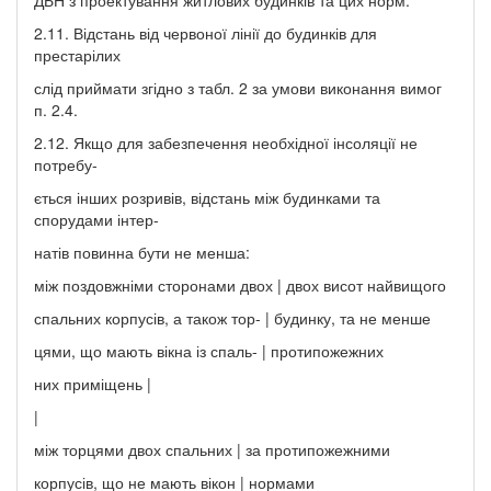
2.11. Відстань від червоної лінії до будинків для
престарілих
слід приймати згідно з табл. 2 за умови виконання вимог
п. 2.4.
2.12. Якщо для забезпечення необхідної інсоляції не
потребу-
ється інших розривів, відстань між будинками та
спорудами інтер-
натів повинна бути не менша:
між поздовжніми сторонами двох | двох висот найвищого
спальних корпусів, а також тор- | будинку, та не менше
цями, що мають вікна із спаль- | протипожежних
них приміщень |
|
між торцями двох спальних | за протипожежними
корпусів, що не мають вікон | нормами