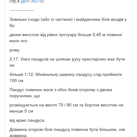
стр.4
ДБН 363-92
----------------
Зовнішні сходи (або їх частини) і майданчики біля входів у
бу-
динки висотою від рівня тротуару більше 0,45 м повинні
мати ого-
рожу.
2.17. Ухил пандусів на шляхах руху престарілих має бути
не
більше 1:12. Мінімальну ширину пандусу слід приймати
100 см.
Пандус повинен мати з обох боків огорожу з двома
поручнями, що
розміщуються на висоті 70 і 90 см та бортом висотою не
менше 5 см
від краю пандуса.
Довжина огорожі біля пандусу повинна бути більшою, ніж
довжина