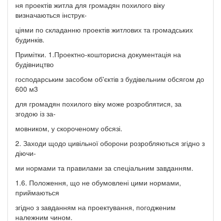
ня проектів житла для громадян похилого віку
визначаються інструк-
ціями по складанню проектів житлових та громадських
будинків.
Примітки. 1.Проектно-кошторисна документація на
будівництво
господарським засобом об'єктів з будівельним обсягом до
600 м3
для громадян похилого віку може розроблятися, за
згодою із за-
мовником, у скороченому обсязі.
2. Заходи щодо цивільної оборони розробляються згідно з
діючи-
ми нормами та правилами за спеціальним завданням.
1.6. Положення, що не обумовлені цими нормами,
приймаються
згідно з завданням на проектування, погодженим
належним чином.