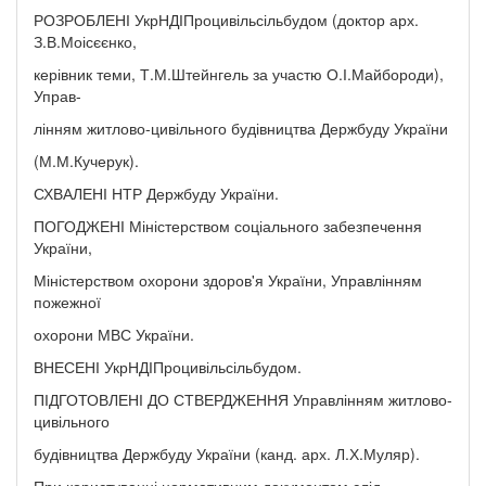
РОЗРОБЛЕНІ УкрНДІПроцивільсільбудом (доктор арх.
З.В.Моісєєнко,
керівник теми, Т.М.Штейнгель за участю О.І.Майбороди),
Управ-
лінням житлово-цивільного будівництва Держбуду України
(М.М.Кучерук).
СХВАЛЕНІ НТР Держбуду України.
ПОГОДЖЕНІ Міністерством соціального забезпечення
України,
Міністерством охорони здоров'я України, Управлінням
пожежної
охорони МВС України.
ВНЕСЕНІ УкрНДІПроцивільсільбудом.
ПІДГОТОВЛЕНІ ДО СТВЕРДЖЕННЯ Управлінням житлово-
цивільного
будівництва Держбуду України (канд. арх. Л.Х.Муляр).
При користуванні нормативним документом слід