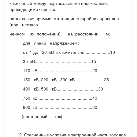
ключенный между вертикальными плоскостями,
проходящими через па-
раллельные прямые, отстоящие от крайних проводов
(при неоткло-
ненном их положении) на расстоянии, м:
для линий напряжением:
от 1 до 20 кВ включительно.....................10
35 кВ..............................................15
110 кВ.............................................20
150 кВ, 220 кВ, 330 кВ........................25
400 кВ, 500 кВ..................................30
750 кВ.............................................40
800 кВ.............................................30
(постоянный ток)
2. Стесненные условия в застроенной части городов