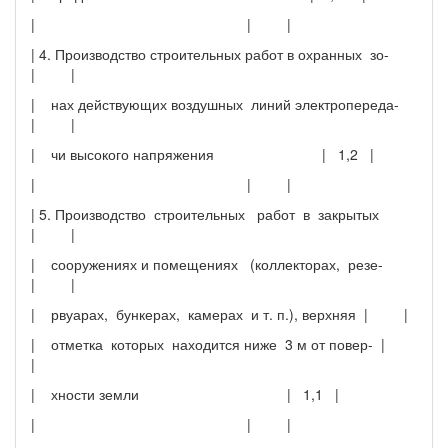
| | |
| 4. Производство строительных работ в охранных зо-
| |
| нах действующих воздушных линий электропереда-
| |
| чи высокого напряжения | 1,2 |
| | |
| 5. Производство строительных работ в закрытых
| |
| сооружениях и помещениях (коллекторах, резе-
| |
| рвуарах, бункерах, камерах и т. п.), верхняя | |
| отметка которых находится ниже 3 м от повер- |
|
| хности земли | 1,1 |
| | |