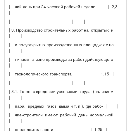
| чий день при 24-часовой рабочей неделе | 2,3
|
| | |
| 3. Производство строительных работ на открытых и
| |
| и полуоткрытых производственных площадках с на-
| |
| личием в зоне производства работ действующего
| |
| технологического транспорта | 1.15 |
| | |
| 3.1. То же, с вредными условиями труда (наличием
| |
| пара, вредных газов, дыма и т. п.), где рабо- | |
| чие-строители имеют рабочий день нормальной
| |
| продолжительности | 1,25 |