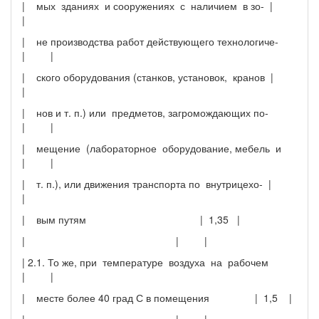
| мых зданиях и сооружениях с наличием в зо- |
|
| не производства работ действующего технологиче-
| |
| ского оборудования (станков, установок, кранов |
|
| нов и т. п.) или предметов, загромождающих по-
| |
| мещение (лабораторное оборудование, мебель и
| |
| т. п.), или движения транспорта по внутрицехо- |
|
| вым путям | 1,35 |
| | |
| 2.1. То же, при температуре воздуха на рабочем
| |
| месте более 40 град С в помещения | 1,5 |
| | |