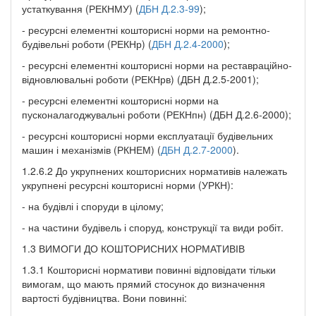
устаткування (РЕКНМУ) (
ДБН Д.2.3-99
);
- ресурсні елементні кошторисні норми на ремонтно-
будівельні роботи (РЕКНр) (
ДБН Д.2.4-2000
);
- ресурсні елементні кошторисні норми на реставраційно-
відновлювальні роботи (РЕКНрв) (ДБН Д.2.5-2001);
- ресурсні елементні кошторисні норми на
пусконалагоджувальні роботи (РЕКНпн) (ДБН Д.2.6-2000);
- ресурсні кошторисні норми експлуатації будівельних
машин і механізмів (РКНЕМ) (
ДБН Д.2.7-2000
).
1.2.6.2 До укрупнених кошторисних нормативів належать
укрупнені ресурсні кошторисні норми (УРКН):
- на будівлі і споруди в цілому;
- на частини будівель і споруд, конструкції та види робіт.
1.3 ВИМОГИ ДО КОШТОРИСНИХ НОРМАТИВІВ
1.3.1 Кошторисні нормативи повинні відповідати тільки
вимогам, що мають прямий стосунок до визначення
вартості будівництва. Вони повинні: