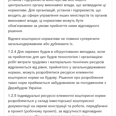
центрального органу виконавчої влади, що затвердили ці
нормативи. Для організацій, установ і підприємств, що
входять до сфери управління інших міністерств та органів
виконавчої влади, ці нормативи можуть бути
обов'язковими за умови прийняття ними відповідного
рішення.
Відомчі кошторисні нормативи не повинні суперечити
загальнодержавним або дублювати їх.
1.2.4 Для окремих будов в обгрунтованих випадках, коли
за прийнятою для цих будов технологією і організацією
робіт витрати трудових і матеріально-технічних ресурсів
відрізняються від рівня, прийнятого у загальнодержавних
нормах, можуть розроблятися ресурсні елементні
кошторисні норми на будову. Рішення про розроблення
таких норм приймається забудовником за погодженням з
Держбудом України.
1.2.5 Індивідуальні ресурсні елементні кошторисні норми
розробляються у складі інвесторської кошторисної
документації на окремі конструкції та роботи, передбачені
в проекті (робочому проекті), за відсутності відповідних
норм у чинних збірниках ресурсних елементних