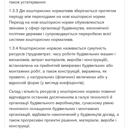
також устаткування.
1.3.3 Дія кошторисних нормативів зберігається протягом
періоду між переходами на нові кошторисні норми.
Перехід на нові кошторисні норми обумовлюється
змінами у сфері організації будівництва, економічної
політики держави і супроводжується переробкою всієї
системи кошторисних нормативів.
1.3.4 Кошторисною нормою називається сукупність
ресурсів (трудовитрат, часу роботи будівельних машин і
механізмів, витрат матеріалів, виробів і конструкцій),
встановлена на прийнятий вимірювач будівельних або
монтажних робіт, а також конструкцій, виражена, як
правило, у натуральних (фізичних) величинах або у
відносній формі (у вигляді коефіцієнтів).
Склад і кількість ресурсів у кошторисних нормах повинні
відповідати останнім досягненням в галузі технології й
організації будівельного виробництва, сучасному рівню
технічного оснащення будівельних і монтажних
організацій, відбивати накопичений у будівництві досвід, а
також прогресивні проектні рішення, матеріали, вироби і
конструкції.