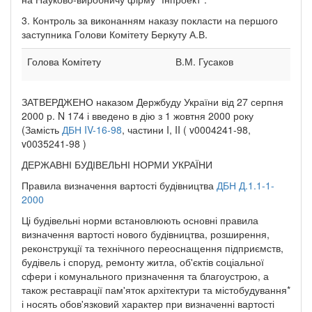
3. Контроль за виконанням наказу покласти на першого
заступника Голови Комітету Беркуту А.В.
Голова Комітету
В.М. Гусаков
ЗАТВЕРДЖЕНО наказом Держбуду України від 27 серпня
2000 р. N 174 і введено в дію з 1 жовтня 2000 року
(Замість
ДБН IV-16-98
, частини I, II ( v0004241-98,
v0035241-98 )
ДЕРЖАВНІ БУДІВЕЛЬНІ НОРМИ УКРАЇНИ
Правила визначення вартості будівництва
ДБН Д.1.1-1-
2000
Ці будівельні норми встановлюють основні правила
визначення вартості нового будівництва, розширення,
реконструкції та технічного переоснащення підприємств,
будівель і споруд, ремонту житла, об'єктів соціальної
сфери і комунального призначення та благоустрою, а
також реставрації пам'яток архітектури та містобудування*
і носять обов'язковий характер при визначенні вартості