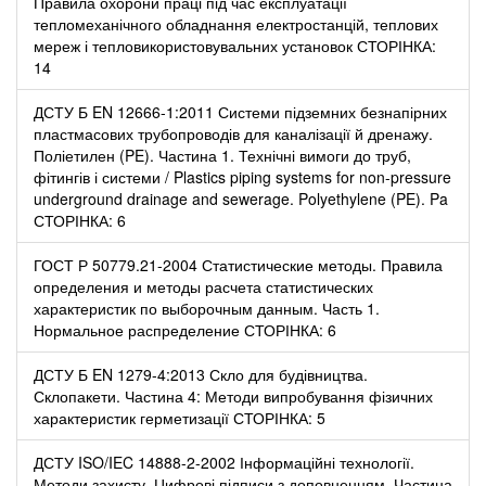
Правила охорони праці під час експлуатації
тепломеханічного обладнання електростанцій, теплових
мереж і тепловикористовувальних установок СТОРІНКА:
14
ДСТУ Б EN 12666-1:2011 Системи підземних безнапірних
пластмасових трубопроводів для каналізації й дренажу.
Поліетилен (PE). Частина 1. Технічні вимоги до труб,
фітингів і системи / Plastics piping systems for non-pressure
underground drainage and sewerage. Polyethylene (PE). Pa
СТОРІНКА: 6
ГОСТ Р 50779.21-2004 Статистические методы. Правила
определения и методы расчета статистических
характеристик по выборочным данным. Часть 1.
Нормальное распределение СТОРІНКА: 6
ДСТУ Б EN 1279-4:2013 Скло для будівництва.
Склопакети. Частина 4: Методи випробування фізичних
характеристик герметизації СТОРІНКА: 5
ДСТУ ISO/IEC 14888-2-2002 Інформаційні технології.
Методи захисту. Цифрові підписи з доповненням. Частина