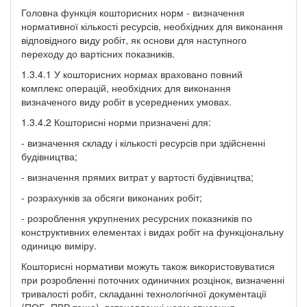
Головна функція кошторисних норм - визначення
нормативної кількості ресурсів, необхідних для виконання
відповідного виду робіт, як основи для наступного
переходу до вартісних показників.
1.3.4.1 У кошторисних нормах враховано повний
комплекс операцій, необхідних для виконання
визначеного виду робіт в усереднених умовах.
1.3.4.2 Кошторисні норми призначені для:
- визначення складу і кількості ресурсів при здійсненні
будівництва;
- визначення прямих витрат у вартості будівництва;
- розрахунків за обсяги виконаних робіт;
- розроблення укрупнених ресурсних показників по
конструктивних елементах і видах робіт на функціональну
одиницю виміру.
Кошторисні нормативи можуть також використовуватися
при розробленні поточних одиничних розцінок, визначенні
тривалості робіт, складанні технологічної документації
(ПОБ, ПВР тощо), встановленні норм списання