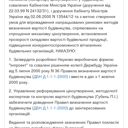
схвалених Кабінетом Міністрів України (доручення від
22.03.99 N 24132/31), і доручення Кабінету Міністрів
України від 02.08.2000 N 13544/12 та з метою створення
умов для впровадження напрацьованих ринкових методів
визначення вартості будівництва, спрямованих на
спрощення механізму ціноутворення, встановлення
прозорості складових вартості будівельної продукції,
підвищення конкурентоспроможності вітчизняних
будівельних організацій, НАКАЗУЮ:
1. Затвердити розроблені Науково-виробничою фірмою
"Інпроект" та схвалені рішенням колегії Держбуду України
від 5 липня 2000 року N 36 Правила визначення вартості
будівництва (
ДБН Д.1.1-1-2000
) і ввести в дію з 1 жовтня
2000 року.
2. Управлінню реформування ціноутворення, методології
експертизи та контролю вартості будівництва (Губень П.І.)
забезпечити доведення Правил визначення вартості
будівництва (
ДБН Д.1.1-1-2000
) до заінтересованих
організацій.
Видання та розповсюдження зазначених Правил покласти
на Науково-виробничу фірму "Інпроект".