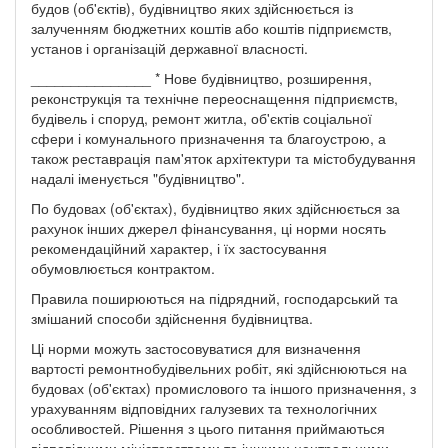
будов (об'єктів), будівництво яких здійснюється із
залученням бюджетних коштів або коштів підприємств,
установ і організацій державної власності.
_______________ * Нове будівництво, розширення,
реконструкція та технічне переоснащення підприємств,
будівель і споруд, ремонт житла, об'єктів соціальної
сфери і комунального призначення та благоустрою, а
також реставрація пам'яток архітектури та містобудування
надалі іменується "будівництво".
По будовах (об'єктах), будівництво яких здійснюється за
рахунок інших джерел фінансування, ці норми носять
рекомендаційний характер, і їх застосування
обумовлюється контрактом.
Правила поширюються на підрядний, господарський та
змішаний способи здійснення будівництва.
Ці норми можуть застосовуватися для визначення
вартості ремонтнобудівельних робіт, які здійснюються на
будовах (об'єктах) промислового та іншого призначення, з
урахуванням відповідних галузевих та технологічних
особливостей. Рішення з цього питання приймаються
відповідними міністерствами та іншими центральними