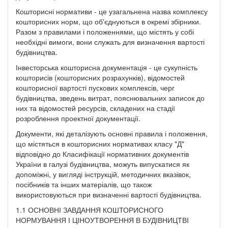
Кошторисні нормативи - це узагальнена назва комплексу
кошторисних норм, що об'єднуються в окремі збірники.
Разом з правилами і положеннями, що містять у собі
необхідні вимоги, вони служать для визначення вартості
будівництва.
Інвесторська кошторисна документація - це сукупність
кошторисів (кошторисних розрахунків), відомостей
кошторисної вартості пускових комплексів, черг
будівництва, зведень витрат, пояснювальних записок до
них та відомостей ресурсів, складених на стадії
розроблення проектної документації.
Документи, які деталізують основні правила і положення,
що містяться в кошторисних нормативах класу "Д"
відповідно до Класифікації нормативних документів
України в галузі будівництва, можуть випускатися як
допоміжні, у вигляді інструкцій, методичних вказівок,
посібників та інших матеріалів, що також
використовуються при визначенні вартості будівництва.
1.1 ОСНОВНІ ЗАВДАННЯ КОШТОРИСНОГО
НОРМУВАННЯ І ЦІНОУТВОРЕННЯ В БУДІВНИЦТВІ