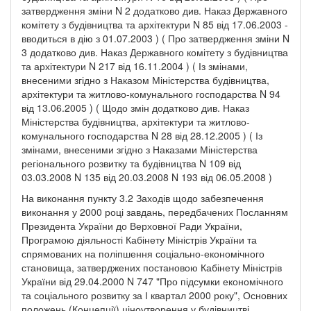
затвердження зміни N 2 додатково див. Наказ Державного
комітету з будівництва та архітектури N 85 від 17.06.2003 -
вводиться в дію з 01.07.2003 ) ( Про затвердження зміни N
3 додатково див. Наказ Державного комітету з будівництва
та архітектури N 217 від 16.11.2004 ) ( Із змінами,
внесеними згідно з Наказом Міністерства будівництва,
архітектури та житлово-комунального господарства N 94
від 13.06.2005 ) ( Щодо змін додатково див. Наказ
Міністерства будівництва, архітектури та житлово-
комунального господарства N 28 від 28.12.2005 ) ( Із
змінами, внесеними згідно з Наказами Міністерства
регіонального розвитку та будівництва N 109 від
03.03.2008 N 135 від 20.03.2008 N 193 від 06.05.2008 )
На виконання пункту 3.2 Заходів щодо забезпечення
виконання у 2000 році завдань, передбачених Посланням
Президента України до Верховної Ради України,
Програмою діяльності Кабінету Міністрів України та
спрямованих на поліпшення соціально-економічного
становища, затверджених постановою Кабінету Міністрів
України від 29.04.2000 N 747 "Про підсумки економічного
та соціального розвитку за І квартал 2000 року", Основних
положень (Концепції) ціноутворення у будівництві,