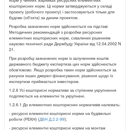
кошторисних норм. Ці норми затверджуються у складі
проекту (робочого проекту) і застосовуються тільки для
будови (об'єкта) за даним проектом.
Розробка зазначених норм здійснюється на підставі
Методичних рекомендацій з розробки ресурсних
елементних кошторисних норм, схвалених рішенням
науково-технічної ради Держбуду України від 12.04.2002 N
21.
При розробці зазначених норм із залученням коштів
державного бюджету експертиза цих норм здійснюється
обов'язково. Якщо розробка таких норм здійснюється за
рахунок інших джерел фінансування, рішення щодо їх
експертизи приймається інвестором.
1.2.6 Усі кошторисні нормативи за ступенем укрупнення
поділяються на елементні та укрупнені.
1.2.6.1 До елементних кошторисних нормативів належать:
- ресурсні елементні кошторисні норми на будівельні
роботи (РЕКН) (
ДБН Д.2.2-99
);
- ресурсні елементні кошторисні норми на монтаж