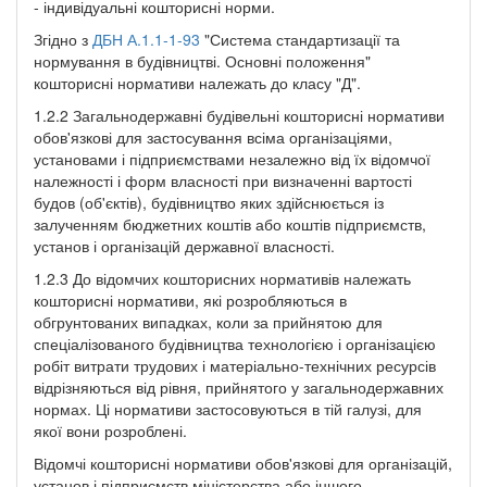
- індивідуальні кошторисні норми.
Згідно з
ДБН А.1.1-1-93
"Система стандартизації та
нормування в будівництві. Основні положення"
кошторисні нормативи належать до класу "Д".
1.2.2 Загальнодержавні будівельні кошторисні нормативи
обов'язкові для застосування всіма організаціями,
установами і підприємствами незалежно від їх відомчої
належності і форм власності при визначенні вартості
будов (об'єктів), будівництво яких здійснюється із
залученням бюджетних коштів або коштів підприємств,
установ і організацій державної власності.
1.2.3 До відомчих кошторисних нормативів належать
кошторисні нормативи, які розробляються в
обгрунтованих випадках, коли за прийнятою для
спеціалізованого будівництва технологією і організацією
робіт витрати трудових і матеріально-технічних ресурсів
відрізняються від рівня, прийнятого у загальнодержавних
нормах. Ці нормативи застосовуються в тій галузі, для
якої вони розроблені.
Відомчі кошторисні нормативи обов'язкові для організацій,
установ і підприємств міністерства або іншого