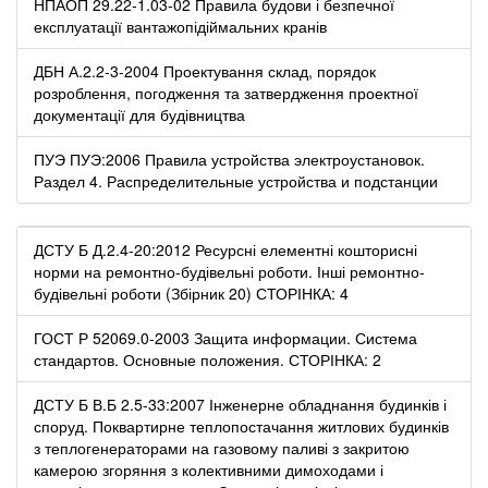
НПАОП 29.22-1.03-02 Правила будови і безпечної
експлуатації вантажопідіймальних кранів
ДБН А.2.2-3-2004 Проектування склад, порядок
розроблення, погодження та затвердження проектної
документації для будівництва
ПУЭ ПУЭ:2006 Правила устройства электроустановок.
Раздел 4. Распределительные устройства и подстанции
ДСТУ Б Д.2.4-20:2012 Ресурсні елементні кошторисні
норми на ремонтно-будівельні роботи. Інші ремонтно-
будівельні роботи (Збірник 20) СТОРІНКА: 4
ГОСТ Р 52069.0-2003 Защита информации. Система
стандартов. Основные положения. СТОРІНКА: 2
ДСТУ Б В.Б 2.5-33:2007 Інженерне обладнання будинків і
споруд. Поквартирне теплопостачання житлових будинків
з теплогенераторами на газовому паливі з закритою
камерою згоряння з колективними димоходами і