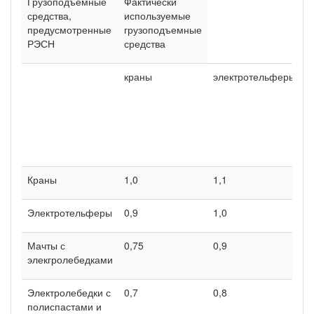
Грузоподъемные
Фактически
средства,
используемые
предусмотренные
грузоподъемные
РЭСН
средства
краны
электротельферы
м
с
э
р
б
м
Краны
1,0
1,1
1
Электротельферы
0,9
1,0
1
Мачты с
0,75
0,9
1
элекгролебедками
Электролебедки с
0,7
0,8
0
полиспастами и