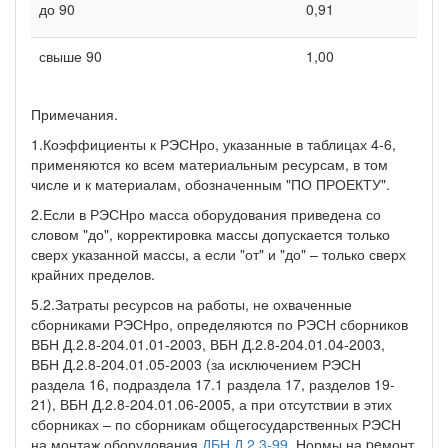
до 90
0,91
свыше 90
1,00
Примечания.
1.Коэффициенты к РЭСНро, указанные в таблицах 4-6,
применяются ко всем материальным ресурсам, в том
числе и к материалам, обозначенным "ПО ПРОЕКТУ".
2.Если в РЭСНро масса оборудования приведена со
словом "до", корректировка массы допускается только
сверх указанной массы, а если "от" и "до" – только сверх
крайних пределов.
5.2.Затраты ресурсов на работы, не охваченные
сборниками РЭСНро, определяются по РЭСН сборников
ВБН Д.2.8-204.01.01-2003, ВБН Д.2.8-204.01.04-2003,
ВБН Д.2.8-204.01.05-2003 (за исключением РЭСН
раздела 16, подраздела 17.1 раздела 17, разделов 19-
21), ВБН Д.2.8-204.01.06-2005, а при отсутствии в этих
сборниках – по сборникам общегосударственных РЭСН
на монтаж оборудования
ДБН Д.2.3-99
. Нормы на peмонт