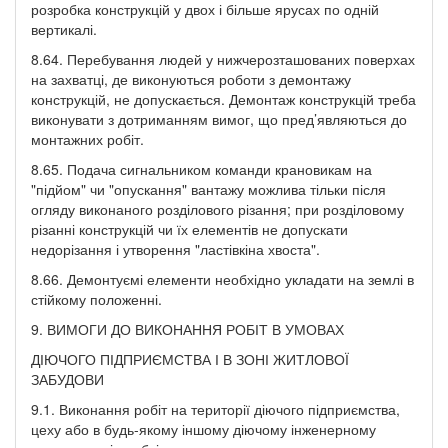
розробка конструкцій у двох і більше ярусах по одній
вертикалі.
8.64. Перебування людей у нижчерозташованих поверхах
на захватці, де виконуються роботи з демонтажу
конструкцій, не допускається. Демонтаж конструкцій треба
виконувати з дотриманням вимог, що пред’являються до
монтажних робіт.
8.65. Подача сигнальником команди крановикам на
"підйом" чи "опускання" вантажу можлива тільки після
огляду виконаного розділового різання; при розділовому
різанні конструкцій чи їх елементів не допускати
недорізання і утворення "ластівкіна хвоста".
8.66. Демонтуємі елементи необхідно укладати на землі в
стійкому положенні.
9. ВИМОГИ ДО ВИКОНАННЯ РОБІТ В УМОВАХ
ДІЮЧОГО ПІДПРИЄМСТВА І В ЗОНІ ЖИТЛОВОЇ
ЗАБУДОВИ
9.1. Виконання робіт на території діючого підприємства,
цеху або в будь-якому іншому діючому інженерному