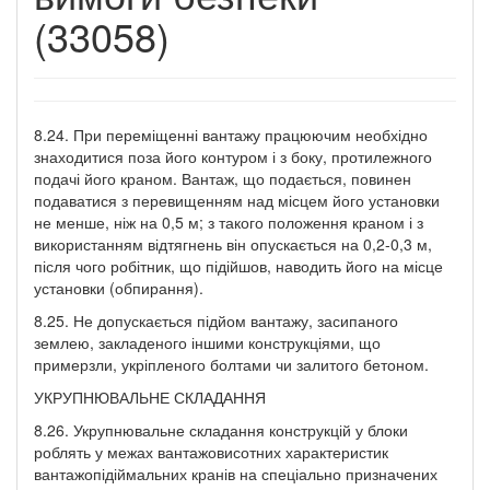
(33058)
8.24. При переміщенні вантажу працюючим необхідно
знаходитися поза його контуром і з боку, протилежного
подачі його краном. Вантаж, що подається, повинен
подаватися з перевищенням над місцем його установки
не менше, ніж на 0,5 м; з такого положення краном і з
використанням відтягнень він опускається на 0,2-0,3 м,
після чого робітник, що підійшов, наводить його на місце
установки (обпирання).
8.25. Не допускається підйом вантажу, засипаного
землею, закладеного іншими конструкціями, що
примерзли, укріпленого болтами чи залитого бетоном.
УКРУПНЮВАЛЬНЕ СКЛАДАННЯ
8.26. Укрупнювальне складання конструкцій у блоки
роблять у межах вантажовисотних характеристик
вантажопідіймальних кранів на спеціально призначених