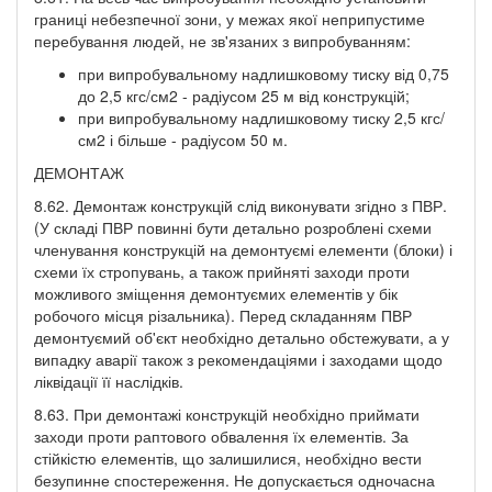
границі небезпечної зони, у межах якої неприпустиме
перебування людей, не зв'язаних з випробуванням:
при випробувальному надлишковому тиску від 0,75
до 2,5 кгс/см2 - радіусом 25 м від конструкцій;
при випробувальному надлишковому тиску 2,5 кгс/
см2 і більше - радіусом 50 м.
ДЕМОНТАЖ
8.62. Демонтаж конструкцій слід виконувати згідно з ПВР.
(У складі ПВР повинні бути детально розроблені схеми
членування конструкцій на демонтуємі елементи (блоки) і
схеми їх стропувань, а також прийняті заходи проти
можливого зміщення демонтуємих елементів у бік
робочого місця різальника). Перед складанням ПВР
демонтуємий об'єкт необхідно детально обстежувати, а у
випадку аварії також з рекомендаціями і заходами щодо
ліквідації її наслідків.
8.63. При демонтажі конструкцій необхідно приймати
заходи проти раптового обвалення їх елементів. За
стійкістю елементів, що залишилися, необхідно вести
безупинне спостереження. Не допускається одночасна