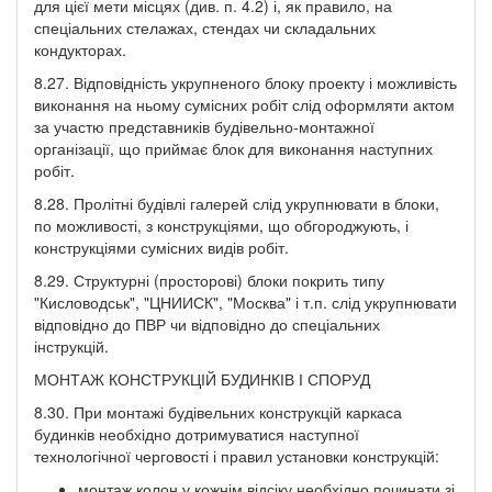
для цієї мети місцях (див. п. 4.2) і, як правило, на
спеціальних стелажах, стендах чи складальних
кондукторах.
8.27. Відповідність укрупненого блоку проекту і можливість
виконання на ньому сумісних робіт слід оформляти актом
за участю представників будівельно-монтажної
організації, що приймає блок для виконання наступних
робіт.
8.28. Пролітні будівлі галерей слід укрупнювати в блоки,
по можливості, з конструкціями, що обгороджують, і
конструкціями сумісних видів робіт.
8.29. Структурні (просторові) блоки покрить типу
"Кисловодськ", "ЦНИИСК", "Москва" і т.п. слід укрупнювати
відповідно до ПВР чи відповідно до спеціальних
інструкцій.
МОНТАЖ КОНСТРУКЦІЙ БУДИНКІВ І СПОРУД
8.30. При монтажі будівельних конструкцій каркаса
будинків необхідно дотримуватися наступної
технологічної черговості і правил установки конструкцій:
монтаж колон у кожнім відсіку необхідно починати зі