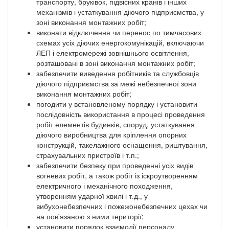
транспорту, бруківок, підвісних кранів і інших
механізмів і устаткування діючого підприємства, у
зоні виконання монтажних робіт;
виконати відключення чи перенос по тимчасових
схемах усіх діючих енергокомунікацій, включаючи
ЛЕП і електромережі зовнішнього освітлення,
розташовані в зоні виконання монтажних робіт;
забезпечити виведення робітників та службовців
діючого підприємства за межі небезпечної зони
виконання монтажних робіт;
погодити у встановленому порядку і установити
послідовність використання в процесі проведення
робіт елементів будинків, споруд, устаткування
діючого виробництва для кріплення опорних
конструкцій, такелажного оснащення, риштування,
страхувальних пристроїв і т.п.;
забезпечити безпеку при проведенні усіх видів
вогневих робіт, а також робіт із іскроутворенням
електричного і механічного походження,
утворенням ударної хвилі і т.д., у
вибухонебезпечних і пожежонебезпечних цехах чи
на пов'язаною з ними території;
установити порядок взаємодії персоналу