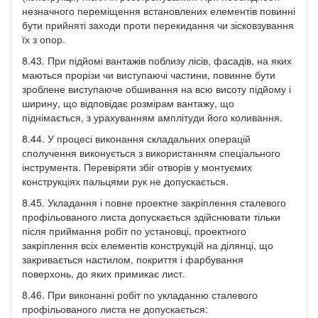
незначного переміщення встановлених елементів повинні
бути прийняті заходи проти перекидання чи зісковзування
їх з опор.
8.43. При підйомі вантажів поблизу лісів, фасадів, на яких
маються прорізи чи виступаючі частини, повинне бути
зроблене виступаюче обшивання на всю висоту підйому і
ширину, що відповідає розмірам вантажу, що
піднімається, з урахуванням амплітуди його коливання.
8.44. У процесі виконання складальних операцій
сполучення виконується з використанням спеціального
інструмента. Перевіряти збіг отворів у монтуємих
конструкціях пальцями рук не допускається.
8.45. Укладання і повне проектне закріплення сталевого
профільованого листа допускається здійснювати тільки
після приймання робіт по установці, проектного
закріплення всіх елементів конструкцій на ділянці, що
закривається настилом, покриття і фарбування
поверхонь, до яких примикає лист.
8.46. При виконанні робіт по укладанню сталевого
профільованого листа не допускається: