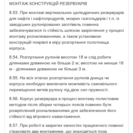
МОНТАЖ КОНСТРУКЦІЙ РЕЗЕРВУАРІВ
8.53. При монтажі вертикальних циліндричних резервуарів
для нафти і нафтопродуктів, мокрих газгольдерів і т.п. із
заводських рулонірованих заготівель повинна
забезпечуватися їх стійкість шляхом закріплення у процесі
монтажу розчалюваннями, а також установкою
конструкцій покрівлі в міру розгортання полотнища
корпуса.
8.54. Розгортання рулонів висотою 18 м слід робити
ділянками довжиною не більше 2 м; висотою не менше 18
м - ділянками довжиною не більше 3 м.
8.55. На всіх етапах розгортання рулонів днища чи
корпуса необхідно виключати можливість самовільного
переміщення витків рулону під дією сил пружності.
8.56. Корпус резервуара в процесі монтажу полистовим
методом після зборки чотирьох поясів повинен бути
розкріплений розчалюваннями для забезпечення його
стійкості від вітрового навантаження.
8.57. При роботі в закритих ємностях працюючого повинні
страхувати два монтажники, що знаходяться поза