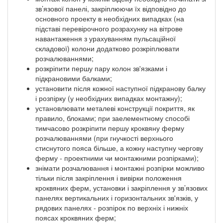
зв’язової панелі, закріплюючи їх відповідно до
основного проекту в необхідних випадках (на
підставі перевірочного розрахунку на вітрове
навантаження з урахуванням пульсаційної
складової) колони додатково розкріплювати
розчалюваннями;
розкріпити першу пару колон зв'язками і
підкрановими балками;
установити після кожної наступної підкранову балку
і розпірку (у необхідних випадках монтажну);
установлювати металеві конструкції покриття, як
правило, блоками; при заелементному способі
тимчасово розкріпити першу кроквяну ферму
розчалюваннями (при гнучкості верхнього
стиснутого пояса більше, а кожну наступну чергову
ферму - проектними чи монтажними розпірками);
знімати розчалювання і монтажні розпірки можливо
тільки після закріплення і вивірки положення
кроквяних ферм, установки і закріплення у зв’язових
панелях вертикальних і горизонтальних зв'язків, у
рядових панелях - розпірок по верхніх і нижніх
поясах кроквяних ферм;