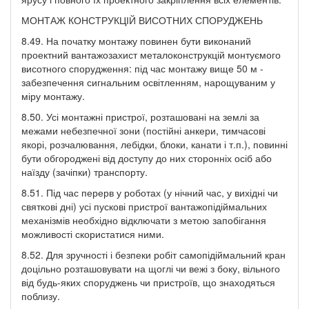
МОНТАЖ КОНСТРУКЦІЙ ВИСОТНИХ СПОРУДЖЕНЬ
8.49. На початку монтажу повинен бути виконаний
проектний вантажозахист металоконструкцій монтуємого
висотного спорудження: під час монтажу вище 50 м -
забезпечення сигнальним освітленням, нарощуваним у
міру монтажу.
8.50. Усі монтажні пристрої, розташовані на землі за
межами небезпечної зони (постійні анкери, тимчасові
якорі, розчалювання, лебідки, блоки, канати і т.п.), повинні
бути обгороджені від доступу до них сторонніх осіб або
наїзду (зачіпки) транспорту.
8.51. Під час перерв у роботах (у нічний час, у вихідні чи
святкові дні) усі пускові пристрої вантажопідіймальних
механізмів необхідно відключати з метою запобігання
можливості скористатися ними.
8.52. Для зручності і безпеки робіт самопідіймальний кран
доцільно розташовувати на щоглі чи вежі з боку, вільного
від будь-яких споруджень чи пристроїв, що знаходяться
поблизу.