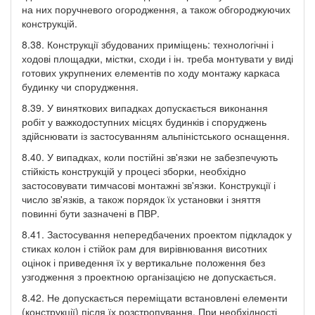
на них поручневого огородження, а також обгороджуючих
конструкцій.
8.38. Конструкції збудованих приміщень: технологічні і
ходові площадки, містки, сходи і ін. треба монтувати у виді
готових укрупнених елементів по ходу монтажу каркаса
будинку чи спорудження.
8.39. У виняткових випадках допускається виконання
робіт у важкодоступних місцях будинків і споруджень
здійснювати із застосуванням альпіністського оснащення.
8.40. У випадках, коли постійні зв'язки не забезпечують
стійкість конструкцій у процесі зборки, необхідно
застосовувати тимчасові монтажні зв'язки. Конструкції і
число зв'язків, а також порядок їх установки і зняття
повинні бути зазначені в ПВР.
8.41. Застосування непередбачених проектом підкладок у
стиках колон і стійок рам для вирівнювання висотних
оцінок і приведення їх у вертикальне положення без
узгодження з проектною організацією не допускається.
8.42. Не допускається переміщати встановлені елементи
(конструкції) після їх розстропування. При необхідності