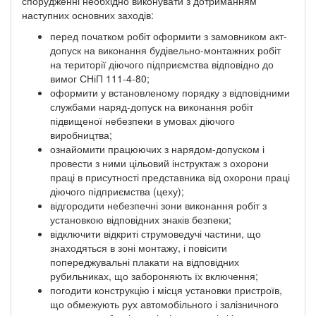
спорудженні необхідно виконувати з дотриманням
наступних основних заходів:
перед початком робіт оформити з замовником акт-
допуск на виконання будівельно-монтажних робіт
на території діючого підприємства відповідно до
вимог СНіП 111-4-80;
оформити у встановленому порядку з відповідними
службами наряд-допуск на виконання робіт
підвищеної небезпеки в умовах діючого
виробництва;
ознайомити працюючих з нарядом-допуском і
провести з ними цільовий інструктаж з охорони
праці в присутності представника від охорони праці
діючого підприємства (цеху);
відгородити небезпечні зони виконання робіт з
установкою відповідних знаків безпеки;
відключити відкриті струмоведучі частини, що
знаходяться в зоні монтажу, і повісити
попереджувальні плакати на відповідних
рубильниках, що забороняють їх включення;
погодити конструкцію і місця установки пристроїв,
що обмежують рух автомобільного і залізничного