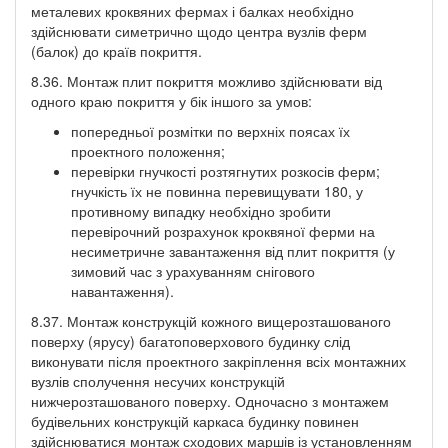
металевих кроквяних фермах і балках необхідно
здійснювати симетрично щодо центра вузлів ферм
(балок) до країв покриття.
8.36. Монтаж плит покриття можливо здійснювати від
одного краю покриття у бік іншого за умов:
попередньої розмітки по верхніх поясах їх
проектного положення;
перевірки гнучкості розтягнутих розкосів ферм;
гнучкість їх не повинна перевищувати 180, у
противному випадку необхідно зробити
перевірочний розрахунок кроквяної ферми на
несиметричне завантаження від плит покриття (у
зимовий час з урахуванням снігового
навантаження).
8.37. Монтаж конструкцій кожного вищерозташованого
поверху (ярусу) багатоповерхового будинку слід
виконувати після проектного закріплення всіх монтажних
вузлів сполучення несучих конструкцій
нижчерозташованого поверху. Одночасно з монтажем
будівельних конструкцій каркаса будинку повинен
здійснюватися монтаж сходових маршів із установленням