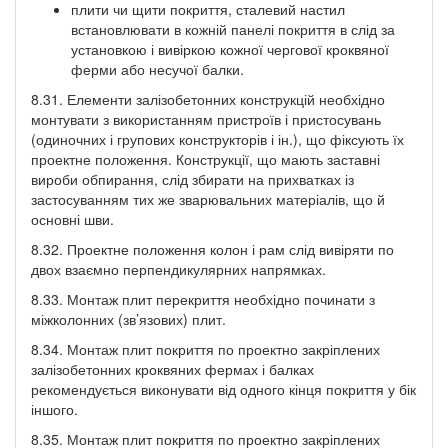
плити чи щити покриття, сталевий настил
встановлювати в кожній панелі покриття в слід за
установкою і вивіркою кожної чергової кроквяної
ферми або несучої балки.
8.31. Елементи залізобетонних конструкцій необхідно
монтувати з використанням пристроїв і пристосувань
(одиночних і групових конструкторів і ін.), що фіксують їх
проектне положення. Конструкції, що мають заставні
вироби обпирання, слід збирати на прихватках із
застосуванням тих же зварювальних матеріалів, що й
основні шви.
8.32. Проектне положення колон і рам слід вивіряти по
двох взаємно перпендикулярних напрямках.
8.33. Монтаж плит перекриття необхідно починати з
міжколонних (зв’язових) плит.
8.34. Монтаж плит покриття по проектно закріплених
залізобетонних кроквяних фермах і балках
рекомендується виконувати від одного кінця покриття у бік
іншого.
8.35. Монтаж плит покриття по проектно закріплених