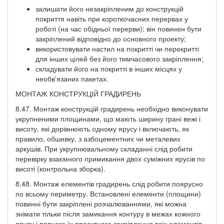
залишати його незакріпленим до конструкцій
покриття навіть при короткочасних перервах у
роботі (на час обідньої перерви); він повинен бути
закріплений відповідно до основного проекту;
використовувати настил на покритті чи перекритті
для інших цілей без його тимчасового закріплення;
складувати його на покритті в інших місцях у
необв'язаних пакетах.
МОНТАЖ КОНСТРУКЦІЙ ГРАДИРЕНЬ
8.47. Монтаж конструкцій градирень необхідно виконувати
укрупненими площинами, що мають ширину грані вежі і
висоту, які дорівнюють одному ярусу і включають, як
правило, обшивку, з азбоцементних чи металевих
аркушів. При укрупнювальному складанні слід робити
перевірку взаємного примикання двох суміжних ярусів по
висоті (контрольна зборка).
8.48. Монтаж елементів градирень слід робити поярусно
по всьому периметру. Встановлені елементи (площини)
повинні бути закріплені розчалюваннями, які можна
знімати тільки після замикання контуру в межах кожного
ярусу і повного їх проектного закріплення всіх елементів.