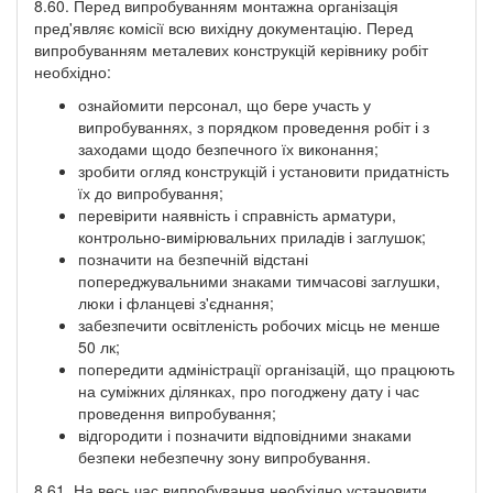
8.60. Перед випробуванням монтажна організація
пред'являє комісії всю вихідну документацію. Перед
випробуванням металевих конструкцій керівнику робіт
необхідно:
ознайомити персонал, що бере участь у
випробуваннях, з порядком проведення робіт і з
заходами щодо безпечного їх виконання;
зробити огляд конструкцій і установити придатність
їх до випробування;
перевірити наявність і справність арматури,
контрольно-вимірювальних приладів і заглушок;
позначити на безпечній відстані
попереджувальними знаками тимчасові заглушки,
люки і фланцеві з'єднання;
забезпечити освітленість робочих місць не менше
50 лк;
попередити адміністрації організацій, що працюють
на суміжних ділянках, про погоджену дату і час
проведення випробування;
відгородити і позначити відповідними знаками
безпеки небезпечну зону випробування.
8.61. На весь час випробування необхідно установити