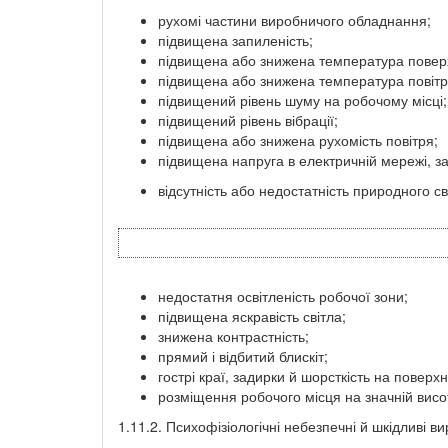
рухомі частини виробничого обладнання;
підвищена запиленість;
підвищена або знижена температура поверх
підвищена або знижена температура повітр
підвищений рівень шуму на робочому місці;
підвищений рівень вібрації;
підвищена або знижена рухомість повітря;
підвищена напруга в електричній мережі, з
відсутність або недостатність природного св
недостатня освітленість робочої зони;
підвищена яскравість світла;
знижена контрастність;
прямий і відбитий блискіт;
гострі краї, задирки й шорсткість на поверх
розміщення робочого місця на значній висоті
1.11.2. Психофізіологічні небезпечні й шкідливі в