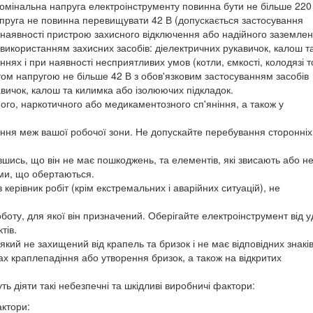
омінальна напруга електроінструменту повинна бути не більше 220 
руга не повинна перевищувати 42 В (допускається застосування
 наявності пристрою захисного відключення або надійного заземле
 використанням захисних засобів: діелектричних рукавичок, калош т
нях і при наявності несприятливих умов (котли, ємкості, колодязі 
ом напругою не більше 42 В з обов'язковим застосуванням засобів
авичок, калош та килимка або ізолюючих підкладок.
ого, наркотичного або медикаментозного сп'яніння, а також у
чення меж вашої робочої зони. Не допускайте перебування сторонніх
вшись, що він не має пошкоджень, та елементів, які звисають або н
ями, що обертаються.
 керівник робіт (крім екстремальних і аварійних ситуацій), не
боту, для якої він призначений. Оберігайте електроінструмент від у
тів.
кий не захищений від крапель та бризок і не має відповідних знакі
вах краплепадіння або утворення бризок, а також на відкритих
ть діяти такі небезпечні та шкідливі виробничі фактори:
актори: