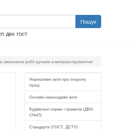
СП
,
ДБН
,
ГОСТ
 час виконання робіт ручним електроінструментом
Нормативні акти про охорону
праці
Основні законодавчі акти
Будівельні норми і правила (ДБН,
СНиП)
Стандарти (ГОСТ, ДСТУ)