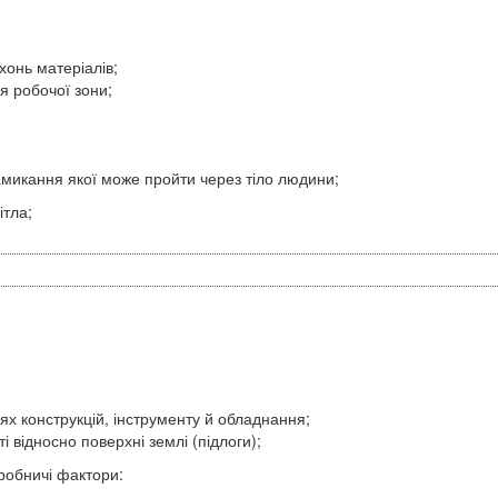
онь матеріалів;
я робочої зони;
амикання якої може пройти через тіло людини;
ітла;
нях конструкцій, інструменту й обладнання;
 відносно поверхні землі (підлоги);
иробничі фактори: