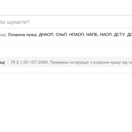
лад:
Охорона праці
,
ДНАОП
,
СНиП
,
НПАОП
,
НАПБ
,
НАОП
,
ДСТУ
,
Д
аці
ПІ 2.1.00-107-2000. Примірна інструкція з охорони праці під