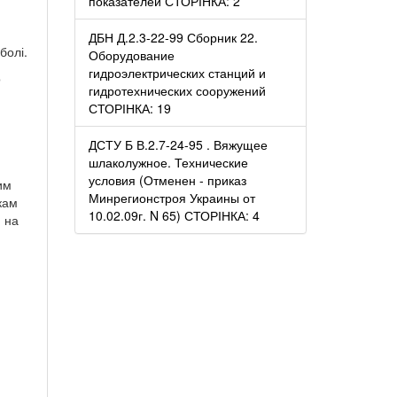
показателей СТОРІНКА: 2
ДБН Д.2.3-22-99 Сборник 22.
болі.
Оборудование
гидроэлектрических станций и
о
гидротехнических сооружений
СТОРІНКА: 19
ДСТУ Б В.2.7-24-95 . Вяжущее
шлаколужное. Технические
условия (Отменен - приказ
им
Минрегионстроя Украины от
кам
10.02.09г. N 65) СТОРІНКА: 4
и на