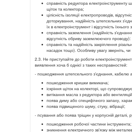
справність редуктора електроінструменту ш
щіток та колектора;
цілісність ізоляції електропроводів, відсут
доторкування, надійність штепсельних з'єдн
їх в електроінструмент і відсутність їхнього
справність заземлення (надійність з'єднан
відсутність обриву заземлюючого проводу):
справність та надійність закріплення різаль
насадок тощо). Особливу увагу зверніть, чи
2.3. Не приступайте до роботи електроінструментом
виявлення хоча б однієї з таких несправностей:
- пошкодження штепсельного з'єднання, кабелю а
пошкодження кришки вимикача;
іскріння щіток на колекторі, що супроводжу
витікання масла з редуктора або вентиляцій
поява диму або специфічного запаху, характ
поява підвищеного шуму, стуку, вібрації;
- псування або поява тріщин у корпусній деталі, р
пошкодження робочої частини інструмента;
зникнення електричного зв'язку між метал