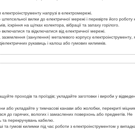
и електроінструменту напрузі в електромережі.
 штепсельної вилки до електричної мережі і перевірте його роботу 
ів, іскріння на щітках колектора, вібрації та запаху горілого.
 включатися та відключатися від електричної мережі.
, заземлення (занулення) металевого корпусу електроінструменту,
діелектричних рукавиць і калош або гумових килимків.
ащуйте проходів та проїздів; укладайте заготовки і вироби у відведе
ни або укладайте у тимчасові канави або жолобки, перекриті міцни
вся до гарячих, вологих і замаслених поверхонь або предметів. Не
ь та перекручувань кабелю.
ші та гумові килимки під час роботи з електроінструментом у випадк