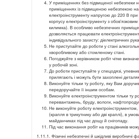
У приміщеннях без підвищеної небезпеки н
приміщеннях із підвищеною небезпекою нап
електроінструменту напругою до 220 В при
корпусу електроінструменту з обов'язковим
килимка). В особливо небезпечних приміщен
дозволяється працювати електроінструмент
індивідуального захисту: діелектричних рук
Не приступайте до роботи у стані алкогольн
хворобливому або стомленому стані.
Погоджуйте з керівником робіт чітке визна
у робочій зоні.
До роботи приступайте у спецодязі, упевни
прилягають і можуть бути захоплені детал
Виконуйте тільки ту роботу, яку Вам доручив
передоручайте її іншим особам.
Виконуйте електроінструментом тільки ту ро
перевантажень, бруду, вологи, нафтопродук
Не виконуйте роботу електроінструментом, я
(крапля в трикутнику або дві краплі), в умо
майданчиках під час дощу й снігопаду.
Під час виконання робіт на працівників можу
1.11.1. Фізичні небезпечні й шкідливі виробничі ф