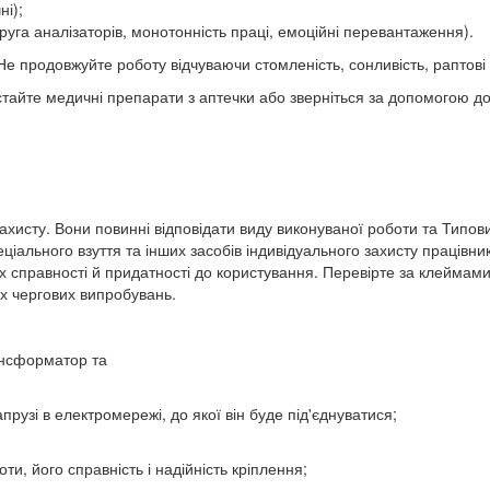
ні);
уга аналізаторів, монотонність праці, емоційні перевантаження).
Не продовжуйте роботу відчуваючи стомленість, сонливість, раптові 
тайте медичні препарати з аптечки або зверніться за допомогою д
 захисту. Вони повинні відповідати виду виконуваної роботи та Типов
ціального взуття та інших засобів індивідуального захисту працівни
 їх справності й придатності до користування. Перевірте за клеймам
їх чергових випробувань.
ансформатор та
прузі в електромережі, до якої він буде під'єднуватися;
ти, його справність і надійність кріплення;