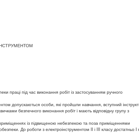
ОІНСТРУМЕНТОМ
пеки праці під час виконання робіт із застосуванням ручного
нтом допускаються особи, які пройшли навчання, вступний інструкт
вичками безпечного виконання робіт і мають відповідну групу з
у приміщеннях із підвищеною небезпекою та поза приміщеннями
безпеки. До роботи з електроінструментом II і III класу достатньо I 