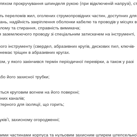
ляхом прокручування шпинделя рукою (при відключеній напрузі), с
ність переломів жил, оголених струмопровідних частин, доступних для
ань, надійність закріплення оболонки кабелю та проводів у місцях 
 злому та стирання, справність вимикача;
ня заземлюючого проводу зі спеціальним затискачем на інструменті,
ного інструменту (свердел, абразивних кругів, дискових пил, ключів-
 немає тріщин в абразивних кругах.
, у якого закінчився термін періодичної перевірки, а також у разі
бо його захисної трубки;
ється круговим вогнем на його поверхні;
них каналів;
ерного для ізоляції, що горить;
уків’ї, захисному огородженні;
евими частинами корпуса та нульовим захисним штирем штепсельно