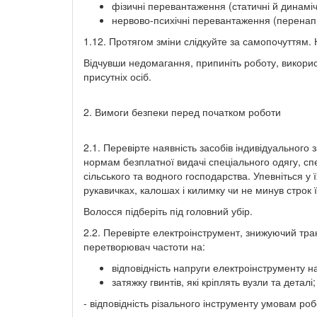
фізичні перевантаження (статичні й динаміч
нервово-психічні перевантаження (перенапр
1.12. Протягом зміни слідкуйте за самопочуттям. 
Відчувши недомагання, припиніть роботу, викорис
присутніх осіб.
2. Вимоги безпеки перед початком роботи
2.1. Перевірте наявність засобів індивідуального
нормам безплатної видачі спеціального одягу, спе
сільського та водного господарства. Упевніться у
рукавичках, калошах і килимку чи не минув строк 
Волосся підберіть під головний убір.
2.2. Перевірте електроінструмент, знижуючий тр
перетворювач частоти на:
відповідність напруги електроінструменту на
затяжку гвинтів, які кріплять вузли та деталі;
- відповідність різального інструменту умовам робо