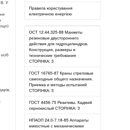
В. У
Правила користування
електричною енергією
ння
а
тощо)
ОСТ 12.44.325-88 Манжеты
резиновые двустороннего
действия для гидроцилиндров.
Конструкция, размеры и
 осіб
технические требования
СТОРІНКА: 3
е
ГОСТ 16765-87 Краны стреловые
самоходные общего назначения.
Приемка и методы испытаний
дарів,
СТОРІНКА: 3
в
ГОСТ 4456-75 Реактивы. Кадмий
сернокислый СТОРІНКА: 3
НПАОП 24.0-7.18-85 Аппараты
емкостные с механическими