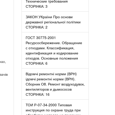
Технические требования
СТОРІНКА: 3
ЗАКОН УКраїни Про основи
державної регіональної політики
СТОРІНКА: 2
ГОСТ 30775-2001
Ресурсосбережение. Обращение
с отходами. Классификация,
идентификация и кодирование
отходов. Основные положения
нах,
СТОРІНКА: 6
Відомчі ремонтні норми (ВРН)
вачів
ідомчі ремонтні норми (ВРН).
Сборник О8. Ремонт воздуходувок,
вентиляторов и дымососов
СТОРІНКА: 16
ТОИ Р-07-34-2000 Типовая
инструкция по охране труда при
обработке металла на токарном