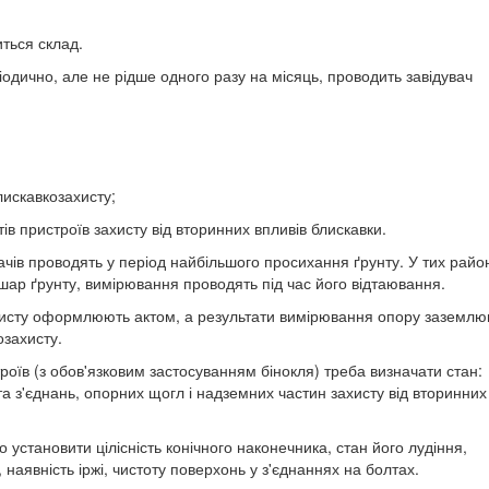
иться склад.
одично, але не рідше одного разу на місяць, проводить завідувач
искавкозахисту;
ів пристроїв захисту від вторинних впливів блискавки.
чів проводять у період найбільшого просихання ґрунту. У тих райо
 шар ґрунту, вимірювання проводять під час його відтаювання.
ахисту оформлюють актом, а результати вимірювання опору заземлю
озахисту.
роїв (з обов'язковим застосуванням бінокля) треба визначати стан:
та з'єднань, опорних щогл і надземних частин захисту від вторинних
 установити цілісність конічного наконечника, стан його лудіння,
, наявність іржі, чистоту поверхонь у з'єднаннях на болтах.