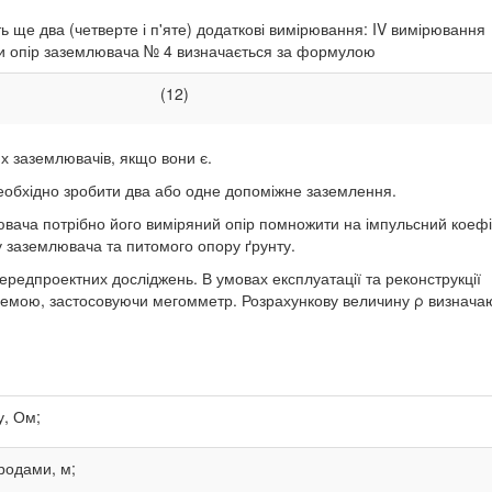
ще два (четверте і п'яте) додаткові вимірювання: IV вимірювання
и опір заземлювача № 4 визначається за формулою
(12)
 заземлювачів, якщо вони є.
еобхідно зробити два або одне допоміжне заземлення.
ювача потрібно його виміряний опір помножити на імпульсний коефі
пу заземлювача та питомого опору ґрунту.
ередпроектних досліджень. В умовах експлуатації та реконструкції
емою, застосовуючи мегомметр. Розрахункову величину ρ визначаю
у, Ом;
тродами, м;