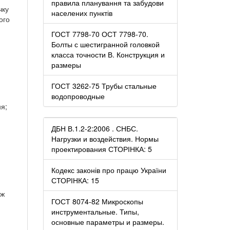
правила планування та забудови
чку
населених пунктів
ого
ГОСТ 7798-70 ОСТ 7798-70.
Болты с шестигранной головкой
класса точности В. Конструкция и
размеры
ГОСТ 3262-75 Трубы стальные
водопроводные
ня;
ДБН В.1.2-2:2006 . СНБС.
Нагрузки и воздействия. Нормы
проектирования СТОРІНКА: 5
Кодекс законів про працю України
СТОРІНКА: 15
ож
ГОСТ 8074-82 Микроскопы
инструментальные. Типы,
основные параметры и размеры.