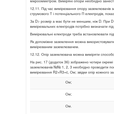
мікроомметром. Виміряні опори необхідно занести
12.11. Під час вимірювання опору заземлювачів
струмового Т і потенціального П електродів, показ
За D> розмір а має бути не меншим, ніж D. При 
вимірювальних електродів потрібно визначати під
Вимірювальні електроди треба встановлювати під
Як допоміжне заземлення можна використовувати о
вимірюваним заземлювачем.
12.12. Опір заземлювача можна виміряти способ
На рис. 17 (додаток 36) зображено чотири окремі
заземлювачів №№ 1, 2, 3 необхідно проводити по
вимірювання R2+R3=c, Ом; звідки опір кожного з
Ом;
Ом;
Ом.