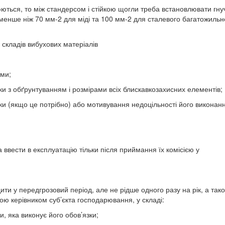
ться, то між стандерсом і стійкою щогли треба встановлювати гну
менше ніж 70 мм-2 для міді та 100 мм-2 для сталевого багатожильн
складів вибухових матеріалів
ами;
ки з обґрунтуванням і розмірами всіх блискавкозахисних елементів;
вки (якщо це потрібно) або мотивування недоцільності його виконан
 ввести в експлуатацію тільки після приймання їх комісією у
ити у передгрозовий період, але не рідше одного разу на рік, а так
ю керівником суб’єкта господарювання, у складі:
, яка виконує його обов’язки;