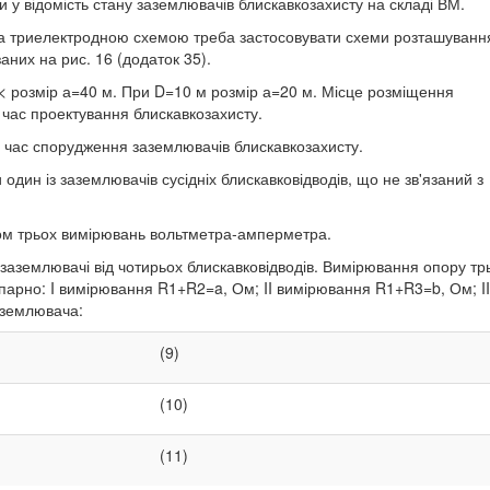
 у відомість стану заземлювачів блискавкозахисту на складі ВМ.
 за триелектродною схемою треба застосовувати схеми розташуванн
аних на рис. 16 (додаток 35).
D< розмір а=40 м. При D=10 м розмір а=20 м. Місце розміщення
 час проектування блискавкозахисту.
 час спорудження заземлювачів блискавкозахисту.
дин із заземлювачів сусідніх блискавковідводів, що не зв'язаний з
ом трьох вимірювань вольтметра-амперметра.
 заземлювачі від чотирьох блискавковідводів. Вимірювання опору тр
парно: I вимірювання R1+R2=a, Ом; II вимірювання R1+R3=b, Ом; II
аземлювача:
(9)
(10)
(11)