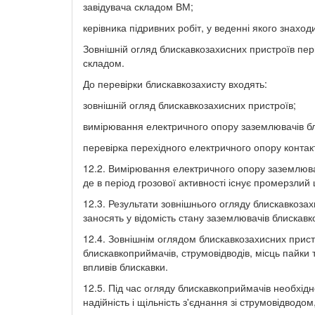
завідувача складом ВМ;
керівника підривних робіт, у веденні якого знаход
Зовнішній огляд блискавкозахисних пристроїв пері
складом.
До перевірки блискавкозахисту входять:
зовнішній огляд блискавкозахисних пристроїв;
вимірювання електричного опору заземлювачів бл
перевірка перехідного електричного опору контакт
12.2. Вимірювання електричного опору заземлюва
де в період грозової активності існує промерзлий
12.3. Результати зовнішнього огляду блискавкоз
заносять у відомість стану заземлювачів блискавк
12.4. Зовнішнім оглядом блискавкозахисних прист
блискавкоприймачів, струмовідводів, місць пайки 
впливів блискавки.
12.5. Під час огляду блискавкоприймачів необхідно
надійність і щільність з'єднання зі струмовідводом