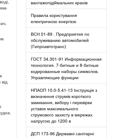
воді,
вантажопідіймальних кранів
-яке
Правила користування
електричною енергією
ач,
ВСН 01-89 . Предприятия по
им
обслуживанию автомобилей
(Гипроавтотранс)
ГОСТ 34.301-91 Информационная
технология. 7-битные и 8-битные
кодированные наборы символов.
не
Управляющие функции
 від
НПАОП 10.0-5.41-13 Інструкція з
визначення струмів короткого
замикання, вибору і перевірки
і
уставок максимального
судна.
струмового захисту в мережах
напругою до 1200 в
о
ДСП 173-96 Державні санітарні