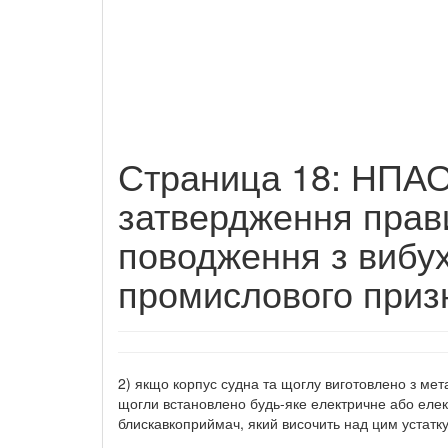
Страница 18: НПАО
затвердження прави
поводження з вибу
промислового приз
2) якщо корпус судна та щоглу виготовлено з мет
щогли встановлено будь-яке електричне або елек
блискавкоприймач, який височить над цим устатк