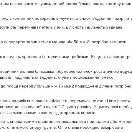
чним наконечником і ушкоджений іржею більше ніж на третину площ
ржу з контактних поверхонь вилучити, а слабкі з'єднання - закріпит
утність перегинів і петель у них, цілісність і щільність з'єднань,
 їх перерізу залишається менше ніж 50 мм-2, потрібно замінити
ють ступінь ураження їх гнилизними грибками. Якщо він досягає тр
 вторинних впливів блискавки, обумовлених електростатичною індукц
льність і надійність їх з'єднань, ступінь пошкодження іржею.
 до площі перерізу більше ніж 16 мм-2 пошкоджені ділянки потрібно
ринних впливів визначають цілісність перемичок, їх стан і вимірюють
величини, зазначеної в пункті 2.7 цього розділу. У цьому разі необх
 із заземлювачами захисту від вторинних впливів.
ірюють спеціальними електровимірювальними приладами або метод
ого питомого опору ґрунтів. Опір стиків необхідно вимірювати