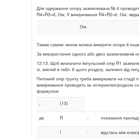
Для одержання опору заземлювача № 4 проводять 
R4+R3=d, Ом; V вимірювання R4+R2=e, Ом; звідк
Ом.
Таким самим чином можна виміряти опори й інших
За використання одного або двох заземлювачів н
12.13. Щоб визначити імпульсний опір R1 заземл
α, взятий в табл. 6 цього розділу, залежно від ти
Питомий опір ґрунту треба вимірювати на стадії п
вимірювання проводять за чотириелектродною сх
формулою
,
(13)
де
R
-
показання прилад
l
-
відстань між елек