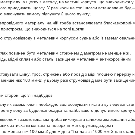
матеріалу, а щоглу з металу, на частині корпуса, що знаходиться у 
го приєднують щоглу. У разі коли на топі щогли встановлено будь
 виконувати вимогу підпункту 2 цього пункту;
епровідного матеріалу, на ній треба встановлювати блискавкоприйм
 пристроєм, що знаходиться на топі щогли.
ою струмовідводу з металевим корпусом судна або із заземлювальн
глах повинен бути металевим стрижнем діаметром не менше ніж .
ідь, мідні сплави або сталь, захищена металевим антикорозійним
стовувати шину, трос, стрижень або провід з міді площею перерізу 
менше ніж 100 мм-2; у цьому разі струмовідвід має бути захищений
й стороні щогл і надбудов.
алу як заземлювачі необхідно застосовувати листи з вуглецевої стал
рені у воду за будь-якої осадки та найбільшого допустимого крену 
овідводом і заземлювачем треба виконувати шляхом зварювання аб
ових затискачів контактна поверхня між струмовідводом і
 менше ніж 100 мм-2 для міді та її сплавів і 1000 мм-2 для сталі.