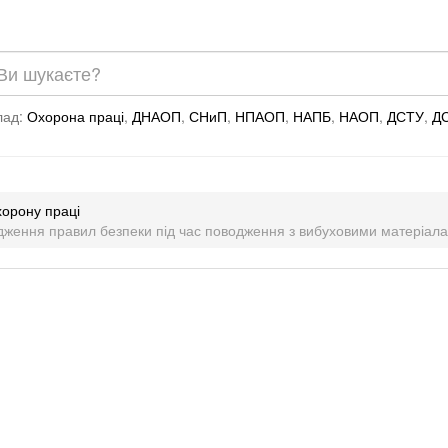
лад:
Охорона праці
,
ДНАОП
,
СНиП
,
НПАОП
,
НАПБ
,
НАОП
,
ДСТУ
,
Д
хорону праці
дження правил безпеки під час поводження з вибуховими матеріа