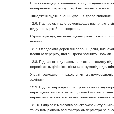
Блискавковідвід з опаленим або ушкодженим коні
поперечного перерізу потрібно замінити новим.
Ушкоджені лудіння, оцинкування треба відновити, і
12.6. Під час огляду струмовідводів визначають відс
відсутність іржі й пошкоджень.
Струмовідводи, що пошкоджені іржею, якщо площа
новими.
12.7. Оглядаючи дерев'яні опорні щогли, визнача
площі їх перерізу, щогли треба замінити новими.
12.8. Під час огляду наземних частин захисту від
перевіряють цілісність сітки та струмовідводів, щі
У разі пошкодження іржею сітки та струмовідводів
замінити.
12.9. Під час перевірки пристроїв захисту від вто
перехідний опір контактів, що має бути не більше 
перевіряти зв'язок всіх заземлювальних елементів
12.10. Опір заземлювачів блискавкозахисту вим
трьох вимірювань вольтметра-амперметра за висок