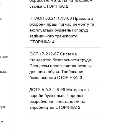
і
станке СТОРІНКА: 2
и.
НПАОП 63.21-1.13-08 Правила з
охорони праці під час ремонту та
експлуатації будівель і споруд
залізничного транспорту
СТОРІНКА: 4
ОСТ 17-212-87 Система
етини
стандартов безопасности труда.
Процессы производства резины
ією,
для низа обуви. Требования
безопасности СТОРІНКА: 3
ДСТУ Б А.3.1-6-96 Матеріали і
вироби будівельні. Порядок
розроблення і постановки на
ідно
виробництво СТОРІНКА: 2
ом