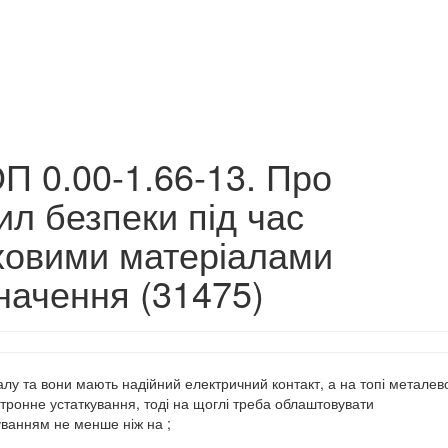
П 0.00-1.66-13. Про
л безпеки під час
ховими матеріалами
начення (31475)
алу та вони мають надійний електричний контакт, а на топі металев
тронне устаткування, тоді на щоглі треба облаштовувати
уванням не менше ніж на ;