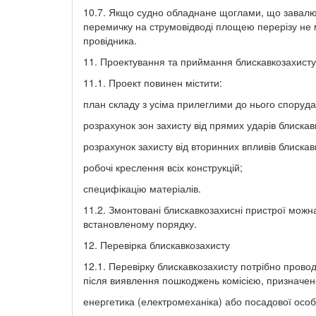
10.7. Якщо судно обладнане щоглами, що завалюю
перемичку на струмовідводі площею перерізу не 
провідника.
11. Проектування та приймання блискавкозахисту 
11.1. Проект повинен містити:
план складу з усіма прилеглими до нього споруд
розрахунок зон захисту від прямих ударів блискав
розрахунок захисту від вторинних впливів блиска
робочі креслення всіх конструкцій;
специфікацію матеріалів.
11.2. Змонтовані блискавкозахисні пристрої можна
встановленому порядку.
12. Перевірка блискавкозахисту
12.1. Перевірку блискавкозахисту потрібно провод
після виявлення пошкоджень комісією, призначено
енергетика (електромеханіка) або посадової особи