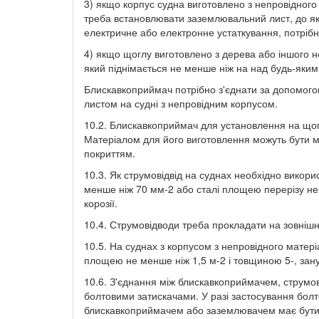
3) якщо корпус судна виготовлено з непровідного 
треба встановлювати заземлювальний лист, до яко
електричне або електронне устаткування, потрібно
4) якщо щоглу виготовлено з дерева або іншого н
який піднімається не менше ніж на над будь-яким
Блискавкоприймач потрібно з'єднати за допомог
листом на судні з непровідним корпусом.
10.2. Блискавкоприймач для установлення на що
Матеріалом для його виготовлення можуть бути м
покриттям.
10.3. Як струмовідвід на суднах необхідно викори
менше ніж 70 мм-2 або сталі площею перерізу не 
корозії.
10.4. Струмовідводи треба прокладати на зовнішні
10.5. На суднах з корпусом з непровідного матері
площею не менше ніж 1,5 м-2 і товщиною 5-, зану
10.6. З'єднання між блискавкоприймачем, струм
болтовими затискачами. У разі застосування болт
блискавкоприймачем або заземлювачем має бути не