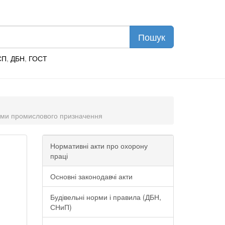
СП
,
ДБН
,
ГОСТ
лами промислового призначення
Нормативні акти про охорону
праці
Основні законодавчі акти
Будівельні норми і правила (ДБН,
СНиП)