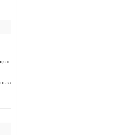
цієнт
ть за