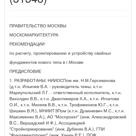
ПРАВИТЕЛЬСТВО МОСКВЫ
МОСКОМАРХИТЕКТУРА
РЕКОМЕНДАЦИИ
по расчету, проектированию и устройству свайных
фундаментов нового типа в г.Москве
ПРЕДИСЛОВИЕ
1. РАЗРАБОТАНЫ: НИИОСПом им. Н.М.Герсеванова
(д.т.н. Ильичев В.А. - руководитель темы, к.т.н.
Мариупольский Л.Г. - ответственный исполнитель, к.т.н.
Вахолдин В.В., к.т.н. Джантимиров Х.А., к.т.н. Игнатова
О.И., к.т.н. Михеев В.В., к.т.н. Трофименков Ю.Г., к.т.н.
Шишкин В.Я.), МНИИТЭПом (к.т.н. Дузинкевич М.С., к.т.н.
Максименко В.А.), АО "Моспроект" (инж. Александровский
B.C., Вершадский И.Ф.), Ассоциацией
"Стройнормирование" (инж. Дубиняк В.А.), ГПИ
"Фундаментпроект" (инж. Ханин Р.Е.), ПОФ