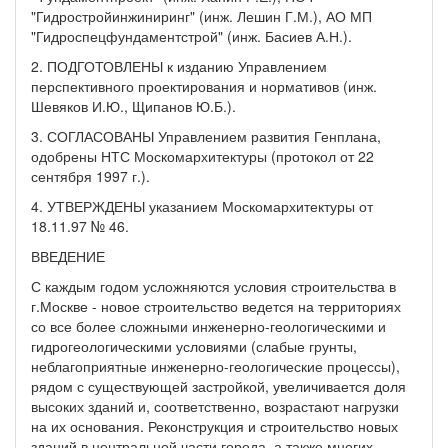
"Гидростройинжиниринг" (инж. Лешин Г.М.), АО МП
"Гидроспецфундаментстрой" (инж. Басиев А.Н.).
2. ПОДГОТОВЛЕНЫ к изданию Управлением
перспективного проектирования и нормативов (инж.
Шевяков И.Ю., Щипанов Ю.Б.).
3. СОГЛАСОВАНЫ Управлением развития Генплана,
одобрены НТС Москомархитектуры (протокол от 22
сентября 1997 г.).
4. УТВЕРЖДЕНЫ указанием Москомархитектуры от
18.11.97 № 46.
ВВЕДЕНИЕ
С каждым годом усложняются условия строительства в
г.Москве - новое строительство ведется на территориях
со все более сложными инженерно-геологическими и
гидрогеологическими условиями (слабые грунты,
неблагоприятные инженерно-геологические процессы),
рядом с существующей застройкой, увеличивается доля
высоких зданий и, соответственно, возрастают нагрузки
на их основания. Реконструкция и строительство новых
зданий в центральной части города, а также многих