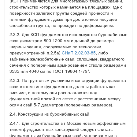
(КСП) применяются для многоэтажных тяжелых зданий,
строительство которых намечается на площадках, где с
поверхности залегают грунты средней прочности и
плитный фундамент, даже при достаточной несущей
способности грунта, не проходит по деформациям.
2.3.2. Для КСП фундаментов используются буронабивные
сваи диаметром 800-1200 мм и длиной до размера
ширины здания, сооружаемые по технологии,
предусмотренной п.2.5а)
СНиП 2.02.03-85
, либо
забивные железобетонные сваи, сплошные, квадратного
сечения с поперечным армированием ствола размерами
3535 или 4040 см по ГОСТ 19804.1-79*.
2.3.3. По грунтовым условиям и конструкции фундамента
сваи в этом типе фундаментов должны работать как
висячие, и поэтому они располагаются под
фундаментной плитой по сетке с расстояниями между
осями свай 5-7 диаметров (поперечных размеров).
2.4. Конструкции из буронабивных свай
2.4.1. Для строительства в г.Москве новым эффективным
типом фундаментных конструкций следует считать
фундаменты из буронабивных свай, устраиваемые в