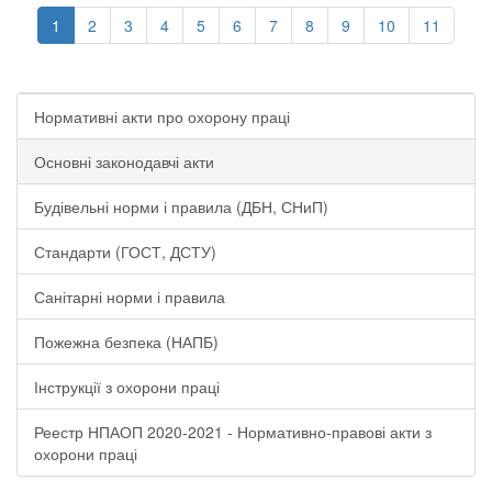
1
2
3
4
5
6
7
8
9
10
11
Нормативні акти про охорону праці
Основні законодавчі акти
Будівельні норми і правила (ДБН, СНиП)
Стандарти (ГОСТ, ДСТУ)
Санітарні норми і правила
Пожежна безпека (НАПБ)
Інструкції з охорони праці
Реестр НПАОП 2020-2021 - Нормативно-правові акти з
охорони праці