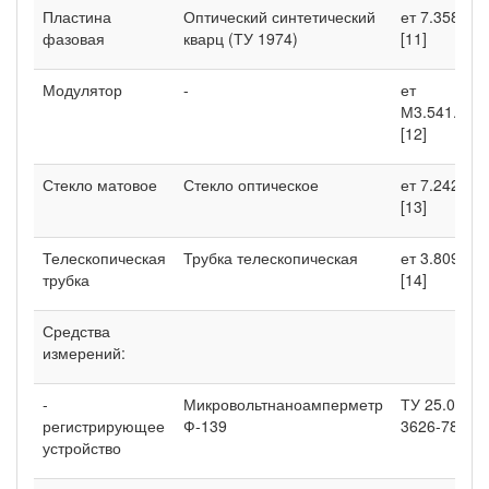
Пластина
Оптический синтетический
ет 7.358.00
фазовая
кварц (ТУ 1974)
[11]
Модулятор
-
ет
М3.541.002
[12]
Стекло матовое
Стекло оптическое
ет 7.242.00
[13]
Телескопическая
Трубка телескопическая
ет 3.809.00
трубка
[14]
Средства
измерений:
-
Микровольтнаноамперметр
ТУ 25.04-
регистрирующее
Ф-139
3626-78 [15]
устройство