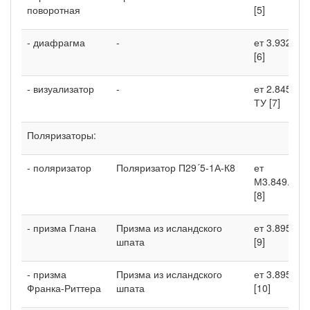
поворотная
[5]
- диафрагма
-
ет 3.932.00
[6]
- визуализатор
-
ет 2.845.00
ТУ [7]
Поляризаторы:
- поляризатор
Поляризатор П29´5-1А-К8
ет
М3.849.007
[8]
- призма Глана
Призма из исландского
ет 3.895.03
шпата
[9]
- призма
Призма из исландского
ет 3.895.04
Франка-Риттера
шпата
[10]