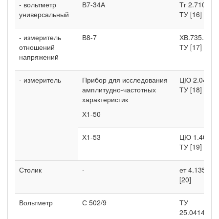
- вольтметр
В7-34А
Тг 2.710.01
универсальный
ТУ [16]
- измеритель
В8-7
ХВ.735.005
отношений
ТУ [17]
напряжений
- измеритель
Прибор для исследования
ЦЮ 2.048.0
амплитудно-частотных
ТУ [18]
характеристик
Х1-50
Х1-53
ЦЮ 1.400.2
ТУ [19]
Столик
-
ет 4.135.04
[20]
Вольтметр
С 502/9
ТУ
25.0414.001