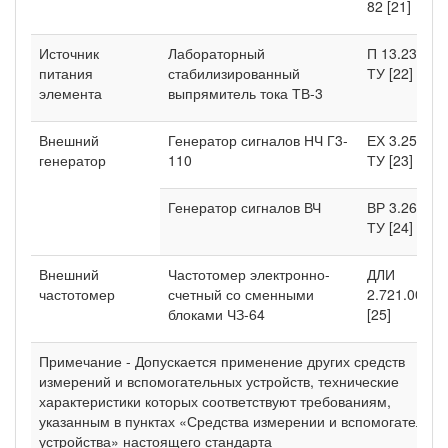
82 [21]
Источник
Лабораторный
П 13.233.14
питания
стабилизированный
ТУ [22]
элемента
выпрямитель тока ТВ-3
Внешний
Генератор сигналов НЧ Г3-
ЕХ 3.256.02
генератор
110
ТУ [23]
Генератор сигналов ВЧ
ВР 3.260.01
ТУ [24]
Внешний
Частотомер электронно-
ДЛИ
частотомер
счетный со сменными
2.721.006 Т
блоками ЧЗ-64
[25]
Примечание - Допускается применение других средств
измерений и вспомогательных устройств, технические
характеристики которых соответствуют требованиям,
указанным в пунктах «Средства измерении и вспомогательн
устройства» настоящего стандарта