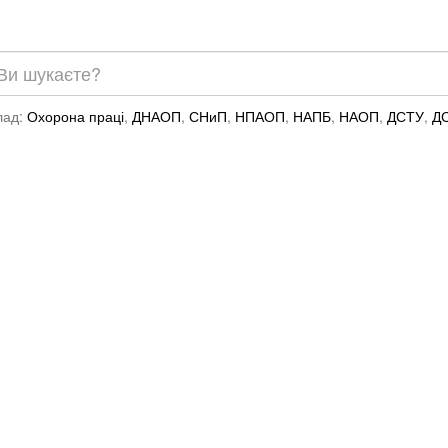
лад:
Охорона праці
,
ДНАОП
,
СНиП
,
НПАОП
,
НАПБ
,
НАОП
,
ДСТУ
,
Д