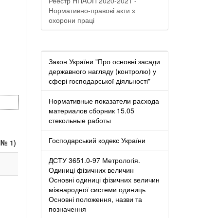
Реестр НПАОП 2020-2021 -
Нормативно-правові акти з
охорони праці
Закон України "Про основні засади
державного нагляду (контролю) у
сфері господарської діяльності"
Нормативные показатели расхода
материалов сборник 15.05
стекольные работы
Господарський кодекс України
 № 1)
ДСТУ 3651.0-97 Метрологія.
Одиниці фізичних величин
Основні одиниці фізичних величин
міжнародної системи одиниць
Основні положення, назви та
позначення