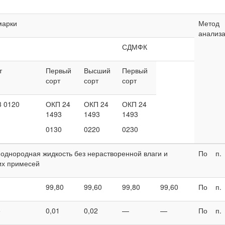
марки
Метод
анализ
СДМФК
т
Первый
Высший
Первый
сорт
сорт
сорт
3 0120
ОКП 24
ОКП 24
ОКП 24
1493
1493
1493
0130
0220
0230
однородная жидкость без нерастворенной влаги и
По
п.
их примесей
99,80
99,60
99,80
99,60
По
п.
е
0,01
0,02
—
—
По
п.