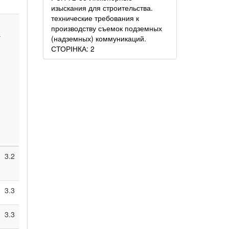
изыскания для строительства.
технические требования к
производству съемок подземных
а
(надземных) коммуникаций.
СТОРІНКА: 2
3.2
3.3
3.3