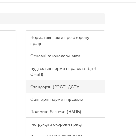
Нормативні акти про охорону
праці
Основні законодавчі акти
Будівельні норми і правила (ДБН,
СНиП)
Стандарти (ГОСТ, ДСТУ)
Санітарні норми і правила
Пожежна безпека (НАПБ)
Інструкції з охорони праці