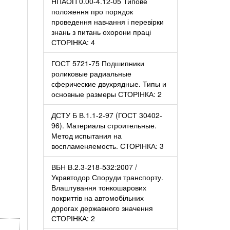
НПАОП 0.00-4.12-05 Типове
положення про порядок
проведення навчання і перевірки
знань з питань охорони праці
СТОРІНКА: 4
ГОСТ 5721-75 Подшипники
роликовые радиальные
сферические двухрядные. Типы и
основные размеры СТОРІНКА: 2
ДСТУ Б В.1.1-2-97 (ГОСТ 30402-
96). Материалы строительные.
Метод испытания на
воспламеняемость. СТОРІНКА: 3
ВБН В.2.3-218-532:2007 /
Укравтодор Споруди транспорту.
Влаштування тонкошарових
покриттів на автомобільних
дорогах державного значення
СТОРІНКА: 2