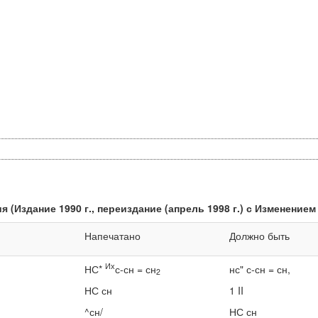
(Издание 1990 г., пере­издание (апрель 1998 г.) с Изменением
Напечатано
Должно быть
Их
НС*
с-сн = сн
нс" с-сн = сн,
2
НС сн
1 II
^сн/
НС сн