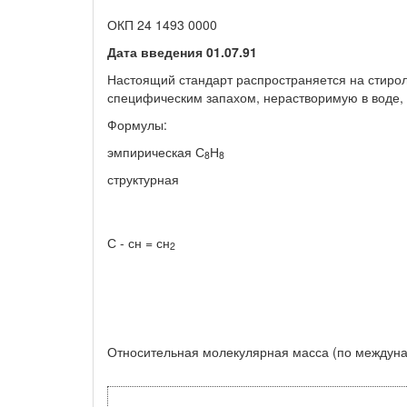
ОКП 24 1493 0000
Дата введения
01.07.91
Настоящий стандарт распространяется на стиро
специфическим запахом, нерастворимую в воде, 
Формулы:
эмпирическая С
Н
8
8
структурная
С - сн = сн
2
Относительная молекулярная масса (по междуна