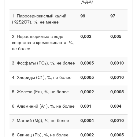
(ч.д.а)
1. Пиросернокислый калий
99
97
(K2S2O7), %, не ме­нее
2. Нерастворимые в воде
0,002
0,005
вещества и кремне­кислота, %,
не более
3. Фосфаты (РО
), %, не более
0,0005
0,0010
4
4. Хлориды (С1), %, не более
0,0005
0,0010
5. Железо (Fe), %, не более
0,0002
0,0005
6. Алюминий (А1), %, не более
0,001
0,004
7. Магний (Mg), %, не более
0,0004
0,0010
8. Свинец (РЬ), %, не более
0,0002
0,0005