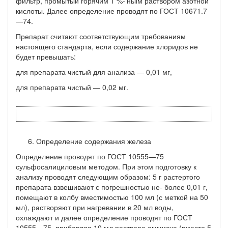
фильтр, промытый горя­чим 1 %-'ныім раствором азотной
кислоты. Далее определение про­водят по ГОСТ 10671.7
—74.
Препарат считают соответствующим требованиям
настоящего стандарта, если содержание хлоридов не
будет превышать:
для препарата чистый для анализа — 0,01 мг,
для препарата чистый — 0,02 мг.
Определение содержания железа
Определение проводят по ГОСТ 10555—75
сульфосалициловым методом. При этом подготовку к
анализу проводят следующим об­разом: 5 г растертого
препарата взвешивают с погрешностью не- более 0,01 г,
помещают в колбу вместимостью 100 мл (с меткой на 50
мл), растворяют при нагревании в 20 мл воды,
охлаждают и далее определение проводят по ГОСТ
10555—75, прибавляя 10 мл раствора аммиака (вместо 5