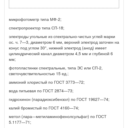
микрофотометр типа МФ-2;
спектропроектор типа СП-18;
электроды угольные из спектрально-чистых углей марки
ос. ч. 7—3, диаметром 6 мм, верхний электрод заточен на
конус под уг­лом 30°, нижний электрод (анод) имеет
цилиндрический канал диаметром 4,5 мм и глубиной 6
мм;
фотопластинки спектральные, типа ЭС или СП-2,
светочувст­вительностью 15 ед.;
аммоний хлористый по ГОСТ 3773—72;
вода питьевая по ГОСТ 2874—73;
гидрохинон (парадиоксибензол) по ГОСТ 19627—74;
калий бромистый по ГОСТ 4160—74;
метол (лара—метиламинофенолсульфат) по ГОСТ
5.1177—71;