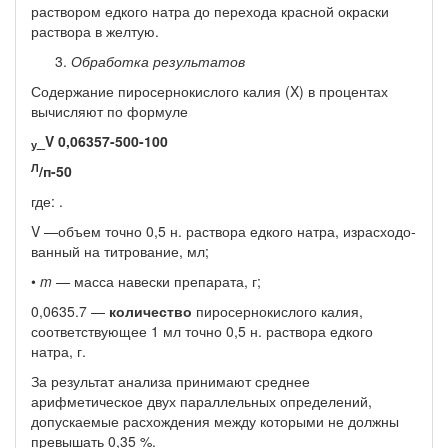
раствором едкого натра до перехода красной окраски
раствора в желтую.
Обработка результатов
Содержание пиросернокислого калия (X) в процентах
вычис­ляют по формуле
_V 0,
06357-500-100
у
Л
/п-50
где: .
V —объем точно 0,5 н. раствора едкого натра, израсходо­
ванный на титрование, мл;
•
m
—
масса навески препарата, г;
0,0635.7 —
количество
пиросернокислого калия,
соответствующее 1 мл точно 0,5 н. раствора едкого
натра, г.
За результат анализа принимают среднее
арифметическое двух параллельных определений,
допускаемые расхождения между ко­торыми не должны
превышать 0,35 %.