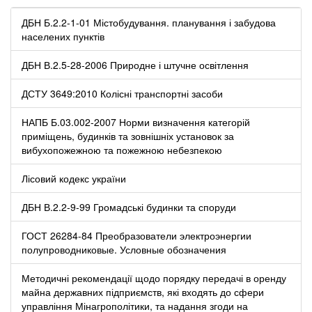
ДБН Б.2.2-1-01 Містобудування. планування і забудова
населених пунктів
ДБН В.2.5-28-2006 Природне і штучне освітлення
ДСТУ 3649:2010 Колісні транспортні засоби
НАПБ Б.03.002-2007 Норми визначення категорій
приміщень, будинків та зовнішніх установок за
вибухопожежною та пожежною небезпекою
Лісовий кодекс україни
ДБН В.2.2-9-99 Громадські будинки та споруди
ГОСТ 26284-84 Преобразователи электроэнергии
полупроводниковые. Условные обозначения
Методичні рекомендації щодо порядку передачі в оренду
майна державних підприємств, які входять до сфери
управління Мінагрополітики, та надання згоди на