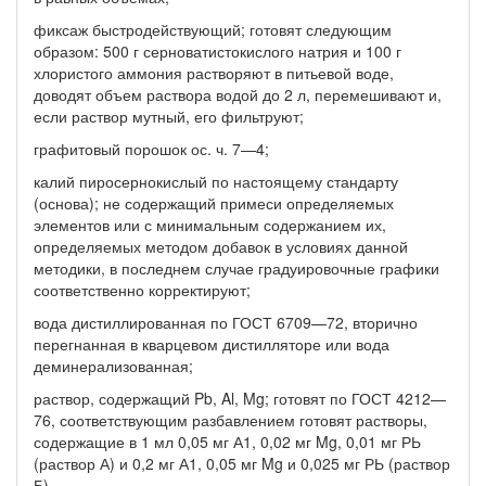
фиксаж быстродействующий; готовят следующим
образом: 500 г серноватистокислого натрия и 100 г
хлористого аммония рас­творяют в питьевой воде,
доводят объем раствора водой до 2 л, перемешивают и,
если раствор мутный, его фильтруют;
графитовый порошок ос. ч. 7—4;
калий пиросернокислый по настоящему стандарту
(основа); не содержащий примеси определяемых
элементов или с минималь­ным содержанием их,
определяемых методом добавок в условиях данной
методики, в последнем случае градуировочные графики
соответственно корректируют;
вода дистиллированная по ГОСТ 6709—72, вторично
перегнан­ная в кварцевом дистилляторе или вода
деминерализованная;
раствор, содержащий Pb, Al, Mg; готовят по ГОСТ 4212—
76, соответствующим разбавлением готовят растворы,
содержащие в 1 мл 0,05 мг А1, 0,02 мг Mg, 0,01 мг РЬ
(раствор А) и 0,2 мг А1, 0,05 мг Mg и 0,025 мг РЬ (раствор
Б).