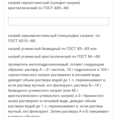
натрий сернистокислый (сульфит натрия)
кристаллический по ГОСТ 429—66;
натрий серноватистокислый (тиосульфат натрия) -по
ГОСТ 4215—66;
натрий углекислый безводный по ГОСТ 83—63 или
натрий углекислый кристаллический по ГОСТ 84—66;
проявитель метолгидрохиноновый; готовят следующим
образом: раствор А —2 г метола, 10 г гидрохинона и 104 г
сернистокис­лого натрия растворяют в питьевой воде,
доводят объем раствора водой до 1 л, перемешивают и,
если раствор мутный, его фильтру­ют; раствор Б—16 г
безводного углекислого натрия (или 40 г
кристаллического углекислого натрия) и 2 г бромистого
калия растворяют в питьевой воде, доводят объем
раствора водой до 1 л, перемешивают и, если раствор
мутный, его фильтруют. Затем рас­творы А и Б смешивают
в равных объемах;