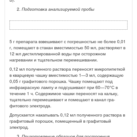
Подготовка анализируемой пробы
5 г препарата взвешивают с погрешностью не более 0,01
г, по­мещают в стакан вместимостью 50 мл, растворяют в
12 мл дистил­лированной воды при осторожном
нагревании и тщательном пере­мешивании.
0,12 мл полученного раствора переносят микропипеткой
в квар­цевую чашку вместимостью 1—3 мл, содержащую
0,05 г графито­вого порошка. Чашку помещают под
инфракрасную лампу и под­сушивают при 60—70°С в
течение 1 ч. Содержимое чашки перено­сят на кальку,
тщательно перемешивают и помещают в канал гра­
фитового электрода.
Допускается накапывать 0,12 мл полученного раствора в
гра­фитовый порошок, помещенный в графитовый
электрод.
Приготовление образцов для построения