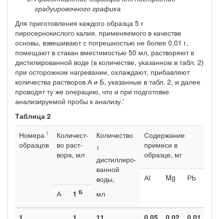
градуировочного графика
Для приготовления каждого образца 5 г
пиросернокислого ка­лия. применяемого в качестве
основы, взвешивают с погрешностью не более 0,01 г,
помещают в стакан вместимостью 50 мл, раство­ряют в
дистилированной воде (в количестве, указанном в табл. 2)
при осторожном нагревании, охлаждают, прибавляют
количества растворов А и Б, указанные в табл. 2, и далее
проводят ту же операцию, что и при подготовке
анализируемой пробы к анализу.'
Таблица 2
!
Номера
Количест­
Количество
Содержание
С
образцов
во раст­
примеси в
п
1
вора, мл
образце, мг
дистиллиро­
ванной
АІ
Mg
РЬ
А
воды,
Б
А
1
мл
1.
1
11
0,05
0,02
0,01
0