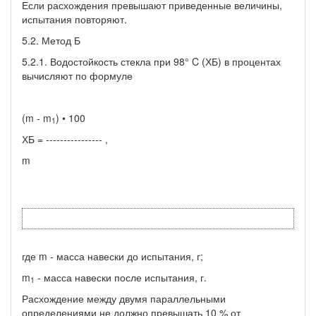
Если расхождения превышают приведенные величины,
испытания повторяют.
5.2. Метод Б
5.2.1. Водостойкость стекла при 98° C (ХБ) в процентах
вычисляют по формуле
(m - m
) • 100
1
ХБ = ---------------- ,
m
где m - масса навески до испытания, г;
m
- масса навески после испытания, г.
1
Расхождение между двумя параллельными
определениями не должно превышать 10 % от