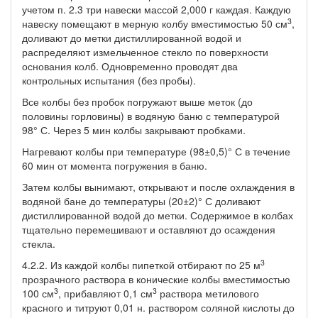
учетом п. 2.3 три навески массой 2,000 г каждая. Каждую
3
навеску помещают в мерную колбу вместимостью 50 см
,
доливают до метки дистиллированной водой и
распределяют измельченное стекло по поверхности
основания колб. Одновременно проводят два
контрольных испытания (без пробы).
Все колбы без пробок погружают выше меток (до
половины горловины) в водяную баню с температурой
98° С. Через 5 мин колбы закрывают пробками.
Нагревают колбы при температуре (98±0,5)° С в течение
60 мин от момента погружения в баню.
Затем колбы вынимают, открывают и после охлаждения в
водяной бане до температуры (20±2)° С доливают
дистиллированной водой до метки. Содержимое в колбах
тщательно перемешивают и оставляют до осаждения
стекла.
3
4.2.2. Из каждой колбы пипеткой отбирают по 25 м
прозрачного раствора в конические колбы вместимостью
3
3
100 см
, прибавляют 0,1 см
раствора метилового
красного и титруют 0,01 н. раствором соляной кислоты до