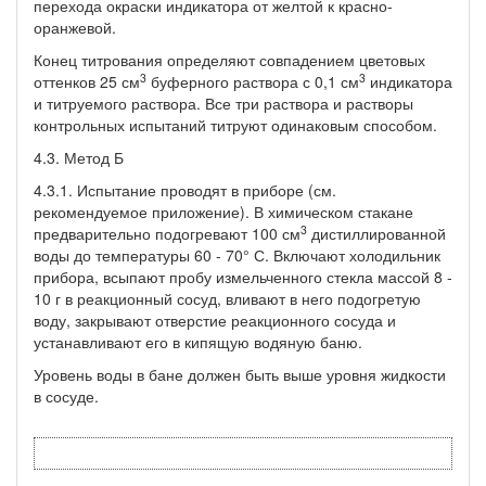
перехода окраски индикатора от желтой к красно-
оранжевой.
Конец титрования определяют совпадением цветовых
3
3
оттенков 25 см
буферного раствора с 0,1 см
индикатора
и титруемого раствора. Все три раствора и растворы
контрольных испытаний титруют одинаковым способом.
4.3. Метод Б
4.3.1. Испытание проводят в приборе (см.
рекомендуемое приложение). В химическом стакане
3
предварительно подогревают 100 см
дистиллированной
воды до температуры 60 - 70° С. Включают холодильник
прибора, всыпают пробу измельченного стекла массой 8 -
10 г в реакционный сосуд, вливают в него подогретую
воду, закрывают отверстие реакционного сосуда и
устанавливают его в кипящую водяную баню.
Уровень воды в бане должен быть выше уровня жидкости
в сосуде.