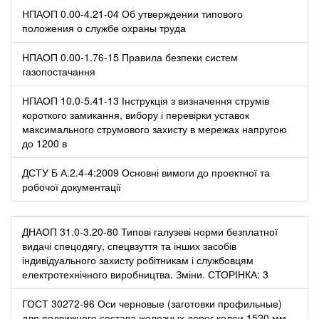
НПАОП 0.00-4.21-04 Об утверждении типового
положения о службе охраны труда
НПАОП 0.00-1.76-15 Правила безпеки систем
газопостачання
НПАОП 10.0-5.41-13 Інструкція з визначення струмів
короткого замикання, вибору і перевірки уставок
максимального струмового захисту в мережах напругою
до 1200 в
ДСТУ Б А.2.4-4:2009 Основні вимоги до проектної та
робочої документації
ДНАОП 31.0-3.20-80 Типові галузеві норми безплатної
видачі спецодягу, спецвзуття та інших засобів
індивідуального захисту робітникам і службовцям
електротехнічного виробництва. Зміни. СТОРІНКА: 3
ГОСТ 30272-96 Оси черновые (заготовки профильные)
для подвижного состава железных дорог колеи 1520 мм.