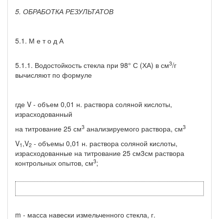
5. ОБРАБОТКА РЕЗУЛЬТАТОВ
5.1. М е т о д А
3
5.1.1. Водостойкость стекла при 98° С (ХА) в см
/г
вычисляют по формуле
где V - объем 0,01 н. раствора соляной кислоты,
израсходованный
3
3
на титрование 25 см
анализируемого раствора, см
V
,V
- объемы 0,01 н. раствора соляной кислоты,
1
2
израсходованные на титрование 25 см3см раствора
3
контрольных опытов, см
;
m - масса навески измельченного стекла, г.