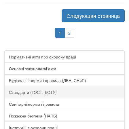
Следующая страница
1
2
Нормативні акти про охорону праці
Основні законодавчі акти
Будівельні норми і правила (ДБН, СНиП)
Стандарти (ГОСТ, ДСТУ)
Санітарні норми і правила
Пожежна безпека (НАПБ)
Інструкції з охорони праці