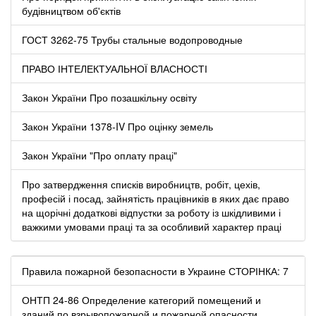
будівництвом об'єктів
ГОСТ 3262-75 Трубы стальные водопроводные
ПРАВО ІНТЕЛЕКТУАЛЬНОЇ ВЛАСНОСТІ
Закон України Про позашкільну освіту
Закон України 1378-IV Про оцінку земель
Закон України "Про оплату праці"
Про затвердження списків виробництв, робіт, цехів,
професій і посад, зайнятість працівників в яких дає право
на щорічні додаткові відпустки за роботу із шкідливими і
важкими умовами праці та за особливий характер праці
Правила пожарной безопасности в Украине СТОРІНКА: 7
ОНТП 24-86 Определение кате­горий помещений и
зданий по взрывопожарной и пожарной опасности