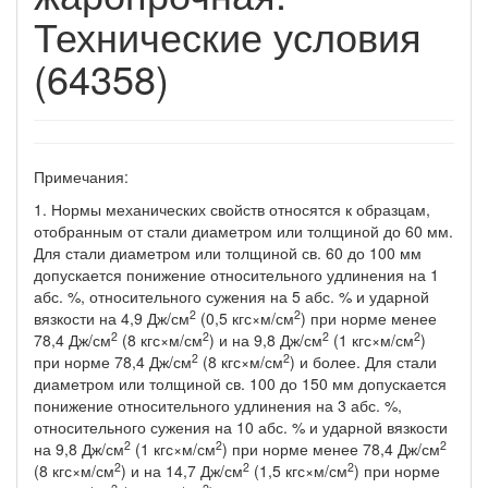
Технические условия
(64358)
Примечания:
1. Нормы механических свойств относятся к образцам,
отобранным от стали диаметром или толщиной до 60 мм.
Для стали диаметром или толщиной св. 60 до 100 мм
допускается понижение относительного удлинения на 1
абс. %, относительного сужения на 5 абс. % и ударной
2
2
вязкости на 4,9 Дж/см
(0,5 кгс×м/см
) при норме менее
2
2
2
2
78,4 Дж/см
(8 кгс×м/см
) и на 9,8 Дж/см
(1 кгс×м/см
)
2
2
при норме 78,4 Дж/см
(8 кгс×м/см
) и более. Для стали
диаметром или толщиной св. 100 до 150 мм допускается
понижение относительного удлинения на 3 абс. %,
относительного сужения на 10 абс. % и ударной вязкости
2
2
2
на 9,8 Дж/см
(1 кгс×м/см
) при норме менее 78,4 Дж/см
2
2
2
(8 кгс×м/см
) и на 14,7 Дж/см
(1,5 кгс×м/см
) при норме