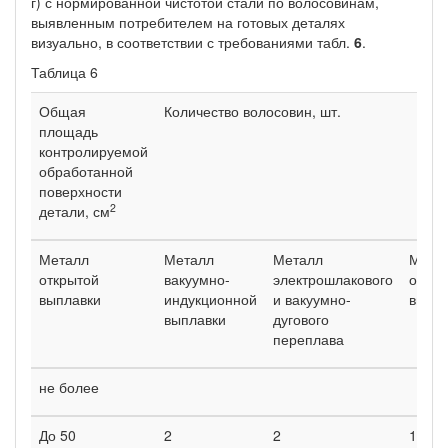
г) с нормированной чистотой стали по волосовинам,
выявленным потребителем на готовых деталях
визуально, в соответствии с требованиями табл.
6
.
Таблица 6
Общая
Количество волосовин, шт.
площадь
контролируемой
обработанной
поверхности
2
детали, см
Металл
Металл
Металл
Мета
открытой
вакуумно-
электрошлакового
откры
выплавки
индукционной
и вакуумно-
выпла
выплавки
дугового
переплава
не более
До 50
2
2
1