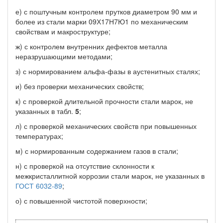
е) с поштучным контролем прутков диаметром 90 мм и
более из стали марки 09Х17Н7Ю1 по механическим
свойствам и макроструктуре;
ж) с контролем внутренних дефектов металла
неразрушающими методами;
з) с нормированием альфа-фазы в аустенитных сталях;
и) без проверки механических свойств;
к) с проверкой длительной прочности стали марок, не
указанных в табл.
5
;
л) с проверкой механических свойств при повышенных
температурах;
м) с нормированным содержанием газов в стали;
н) с проверкой на отсутствие склонности к
межкристаллитной коррозии стали марок, не указанных в
ГОСТ 6032-89
;
о) с повышенной чистотой поверхности;