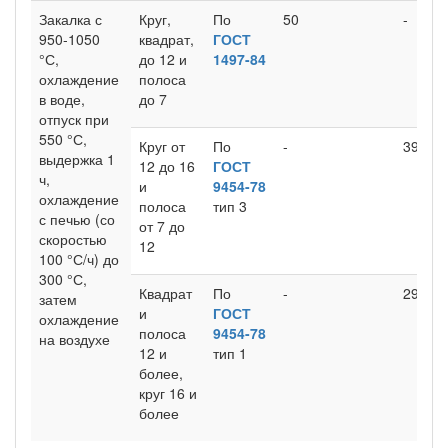
Закалка с
Круг,
По
50
-
950-1050
квадрат,
ГОСТ
°С,
до 12 и
1497-84
охлаждение
полоса
в воде,
до 7
отпуск при
550 °С,
Круг от
По
-
39 (4)
выдержка 1
12 до 16
ГОСТ
ч,
и
9454-78
охлаждение
полоса
тип 3
с печью (со
от 7 до
скоростью
12
100 °С/ч) до
300 °С,
Квадрат
По
-
29 (3)
затем
и
ГОСТ
охлаждение
полоса
9454-78
на воздухе
12 и
тип 1
более,
круг 16 и
более