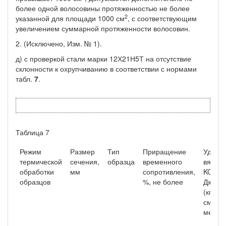
более одной волосовины протяженностью не более
2
указанной для площади 1000 см
, с соответствующим
увеличением суммарной протяженности волосовин.
2. (Исключено, Изм. № 1).
д) с проверкой стали марки 12Х21Н5Т на отсутствие
склонности к охрупчиванию в соответствии с нормами
табл.
7
.
Таблица 7
Режим
Размер
Тип
Приращение
Ударн
термической
сечения,
образца
временного
вязкос
обработки
мм
сопротивления,
KCU,
2
образцов
%, не более
Дж/см
(кгс×м/
2
см
), 
менее