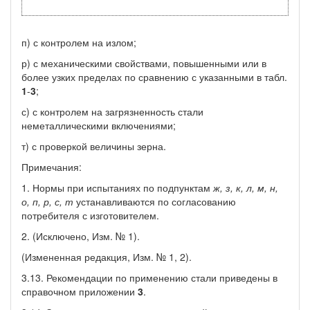
п) с контролем на излом;
р) с механическими свойствами, повышенными или в
более узких пределах по сравнению с указанными в табл.
1
-
3
;
с) с контролем на загрязненность стали
неметаллическими включениями;
т) с проверкой величины зерна.
Примечания:
1. Нормы при испытаниях по подпунктам
ж, з, к, л, м, н,
о, п, р, с, т
устанавливаются по согласованию
потребителя с изготовителем.
2. (Исключено, Изм. № 1).
(Измененная редакция, Изм. № 1, 2).
3.13. Рекомендации по применению стали приведены в
справочном приложении
3
.