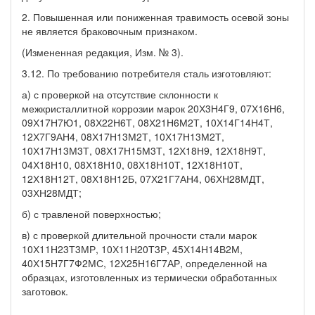
2. Повышенная или пониженная травимость осевой зоны
не является браковочным признаком.
(Измененная редакция, Изм. № 3).
3.12. По требованию потребителя сталь изготовляют:
а) с проверкой на отсутствие склонности к
межкристаллитной коррозии марок 20Х3Н4Г9, 07Х16Н6,
09Х17Н7Ю1, 08Х22Н6Т, 08Х21Н6М2Т, 10Х14Г14Н4Т,
12Х7Г9АН4, 08Х17Н13М2Т, 10Х17Н13М2Т,
10Х17Н13М3Т, 08Х17Н15М3Т, 12Х18Н9, 12Х18Н9Т,
04Х18Н10, 08Х18Н10, 08Х18Н10Т, 12Х18Н10Т,
12Х18Н12Т, 08Х18Н12Б, 07Х21Г7АН4, 06ХН28МДТ,
03ХН28МДТ;
б) с травленой поверхностью;
в) с проверкой длительной прочности стали марок
10Х11Н23Т3МР, 10Х11Н20Т3Р, 45Х14Н14В2М,
40Х15Н7Г7Ф2МС, 12Х25Н16Г7АР, определенной на
образцах, изготовленных из термически обработанных
заготовок.