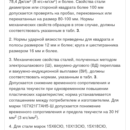
2
2
78,4 Дж/см
(8 кгс×м/см
) и более. Свойства стали
диаметром или стороной квадрата более 100 мм
допускается проверять на пробах, перекованных или
перекатанных на размер 80-100 мм. Нормы
механических свойств образцов в этом случае, должны
соответствовать указанным в табл.
3
.
2. Нормы ударной вязкости приведены для квадрата и
полосы размером 12 мм и более; круга и шестигранника
размером 16 мм и более.
3. Механические свойства сталей, полученных методом
электрошлакового (Ш), вакуумно-дугового (ВД) переплава
и вакуумно-индукционной выплавки (ВИ), должны
соответствовать нормам, указанным в табл.
3
.
Допускается снижение временного сопротивления и
предела текучести при одновременном повышении
пластических характеристик; норма устанавливается
соглашением между потребителем и изготовителем. Для
марки 107Х21Г7АН5-Ш допускается понижение
временного сопротивления и предела текучести на 30 Н/
2
2
мм
(3 кгс/мм
).
4. Для стали марок 15Х6СЮ, 10Х13СЮ, 15Х18СЮ,