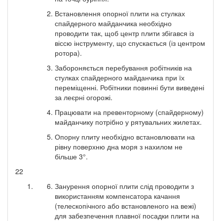
Встановлення опорної плити на стулках
спайдерного майданчика необхідно
проводити так, щоб центр плити збігався із
віссю інструменту, що спускається (із центром
ротора).
Забороняється перебування робітників на
стулках спайдерного майданчика при їх
переміщенні. Робітники повинні бути виведені
за леєрні огорожі.
Працювати на превенторному (спайдерному)
майданчику потрібно у рятувальних жилетах.
Опорну плиту необхідно встановлювати на
рівну поверхню дна моря з нахилом не
більше 3°.
22
Занурення опорної плити слід проводити з
використанням компенсатора качання
(телескопічного або встановленого на вежі)
для забезпечення плавної посадки плити на