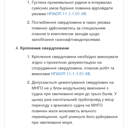
Густина промивальної рідини в інтервалах
сумісних умов буріння повинна відповідати
умовам
НПАОП 11.1-1.01-08
.
Поглиблення свердловини в таких умовах
повинно здійснюватись за спеціальним
планом із комплексом заходів щодо
запобігання газонафтоводопроявам.
Кріплення свердловини
Кріплення свердловини необхідно виконувати
згідно з проектною документацією на
спорудження свердловини, планом робіт та
вимогами
НПАОП 11.1-1.01-08
.
Допускається цементування свердловин на
МНГО не у блок-модульному виконанні з
судна при хвилюванні моря до трьох балів. У
цьому разі нагнітальний трубопровід у місці
переходу з кранового судна на МНГО
повинен мати можливість вільного
переміщення, щоб уникнути його руйнування
при хвилюванні моря.