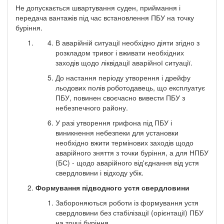
Не допускається швартування суден, приймання і
передача вантажів під час встановлення ПБУ на точку
буріння.
В аварійній ситуації необхідно діяти згідно з
розкладом тривог і вживати необхідних
заходів щодо ліквідації аварійної ситуації.
До настання періоду утворення і дрейфу
льодових полів роботодавець, що експлуатує
ПБУ, повинен своєчасно вивести ПБУ з
небезпечного району.
У разі утворення грифона під ПБУ і
виникнення небезпеки для установки
необхідно вжити термінових заходів щодо
аварійного зняття з точки буріння, а для НПБУ
(БС) - щодо аварійного від'єднання від устя
свердловини і відходу убік.
Формування підводного устя свердловини
Забороняються роботи із формування устя
свердловини без стабілізації (орієнтації) ПБУ
на точці буріння.