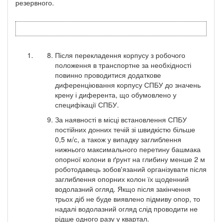
резервного.
Після перекладення корпусу з робочого
положення в транспортне за необхідності
повинно проводитися додаткове
диференціювання корпусу СПБУ до значень
крену і диферента, що обумовлено у
специфікації СПБУ.
За наявності в місці встановлення СПБУ
постійних донних течій зі швидкістю більше
0,5 м/с, а також у випадку заглиблення
нижнього максимального перетину башмака
опорної колони в ґрунт на глибину менше 2 м
роботодавець зобов'язаний організувати після
заглиблення опорних колон їх щоденний
водолазний огляд. Якщо після закінчення
трьох діб не буде виявлено підмиву опор, то
надалі водолазний огляд слід проводити не
рідше одного разу у квартал.