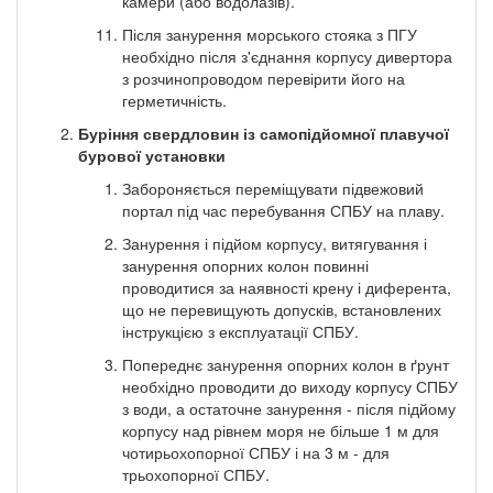
камери (або водолазів).
Після занурення морського стояка з ПГУ
необхідно після з'єднання корпусу дивертора
з розчинопроводом перевірити його на
герметичність.
Буріння свердловин із самопідйомної плавучої
бурової установки
Забороняється переміщувати підвежовий
портал під час перебування СПБУ на плаву.
Занурення і підйом корпусу, витягування і
занурення опорних колон повинні
проводитися за наявності крену і диферента,
що не перевищують допусків, встановлених
інструкцією з експлуатації СПБУ.
Попереднє занурення опорних колон в ґрунт
необхідно проводити до виходу корпусу СПБУ
з води, а остаточне занурення - після підйому
корпусу над рівнем моря не більше 1 м для
чотирьохопорної СПБУ і на 3 м - для
трьохопорної СПБУ.