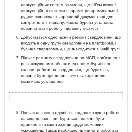
циркуляційних систем за умови, що об'єм кожної
циркуляційної системи і параметри промивальної
рідини відповідають проектній документації для
конкретного інтервалу. Кожна бурова установка
повинна мати робочу і доливну місткості.
Допускається одночасний ремонт свердловини, що
входить в одну групу свердловин на платформі, і
буріння свердловини, що знаходиться в іншій групі.
Під час ремонту свердловини на МСП, пов'язаної з
розходжуванням або натягуванням бурильної
колони, роботи на свердловині, що буриться,
повинні бути припинені і вжиті заходи щодо
можливих ускладнень.
Під час освоєння однієї зі свердловин куща роботи
на свердловині, що буриться, повинні бути
припинені та вжиті заходи щодо можливих
ускладнень. Також необхідно припинити роботи із