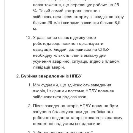
навантаження, що перевищує робоче на 25
%. Такий самий контроль повинен
здійснюватися після шторму зі швидкістю вітру
більше 29 м/с і хвилями заввишки більше 8,5
м.
У разі появи ознак підмиву опор
роботодавець повинен організувати
евакуацію людей, залишивши на СПБУ
необхідну кількість членів екіпажу для
усунення аварійної ситуації, згідно з планом
ліквідації аварій.
Буріння свердловин із НПБУ
Між суднами, що здійснюють заведення
якорів, і якірними постами НПБУ повинен
здійснюватися радіозв'язок.
Після заведення якорів НПБУ повинна бути
занурена баластуванням до необхідного
робочого осідання та орієнтована в заданому
положенні над устям свердловини.
Заборонено швартові операції,