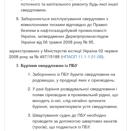
поточного та капітального ремонту будь-якої іншої
свердловини.
Забороняється експлуатування свердловин з
міжколонними тисками відповідно до Правил
безпеки в нафтогазодобувній промисловості
України, затверджених Держгірпромнаглядом
України від 06 травня 2008 року № 95,
зареєстрованих у Міністерстві юстиції України 02 червня
2008 року за № 497/15188 (
НПАОП 11.1-1.01-08
).
Буріння свердловин із ПБУ
Заборонено із ПБУ бурити свердловини на
родовищах, у продукції яких є сірководень.
У разі буріння розвідувальної свердловини і
появи сірководню в промивальній рідині, що
виходить із неї, слід негайно зупинити
буріння, загерметизувати устя свердловини.
Швартування суден до ПБУ необхідно
проводити за допомогою швартових канатів
(тросів), що подаються із ПБУ.