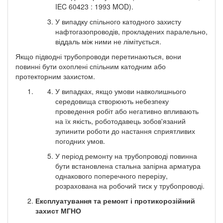
IEC 60423 : 1993 MOD).
У випадку спільного катодного захисту
нафтогазопроводів, прокладених паралельно,
віддаль між ними не лімітується.
Якщо підводні трубопроводи перетинаються, вони
повинні бути охоплені спільним катодним або
протекторним захистом.
У випадках, якщо умови навколишнього
середовища створюють небезпеку
проведення робіт або негативно впливають
на їх якість, роботодавець зобов'язаний
зупинити роботи до настання сприятливих
погодних умов.
У період ремонту на трубопроводі повинна
бути встановлена стальна запірна арматура
однакового поперечного перерізу,
розрахована на робочий тиск у трубопроводі.
Експлуатування та ремонт і протикорозійний
захист МГНО