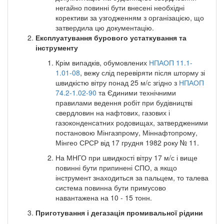
негайно повинні бути внесені необхідні
корективи за узгодженням з організацією, що
затвердила цю документацію.
Експлуатування бурового устаткування та
інструменту
Крім випадків, обумовлених
НПАОП 11.1-
1.01-08
, вежу слід перевіряти після шторму зі
швидкістю вітру понад 25 м/с згідно з
НПАОП
74.2-1.02-90
та Єдиними технічними
правилами ведення робіт при будівництві
свердловин на нафтових, газових і
газоконденсатних родовищах, затвердженими
постановою Мінгазпрому, Міннафтопрому,
Мінгео СРСР від 17 грудня 1982 року № 11.
На МНГО при швидкості вітру 17 м/с і вище
повинні бути припинені СПО, а якщо
інструмент знаходиться за пальцем, то талева
система повинна бути примусово
навантажена на 10 - 15 тонн.
Приготування і дегазація промивальної рідини