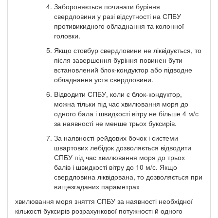
Забороняється починати буріння
свердловини у разі відсутності на СПБУ
противикидного обладнання та колонної
головки.
Якщо стовбур свердловини не ліквідується, то
після завершення буріння повинен бути
встановлений блок-кондуктор або підводне
обладнання устя свердловини.
Відводити СПБУ, коли є блок-кондуктор,
можна тільки під час хвилювання моря до
одного бала і швидкості вітру не більше 4 м/с
за наявності не менше трьох буксирів.
За наявності рейдових бочок і системи
швартових лебідок дозволяється відводити
СПБУ під час хвилювання моря до трьох
балів і швидкості вітру до 10 м/с. Якщо
свердловина ліквідована, то дозволяється при
вищезгаданих параметрах
хвилювання моря зняття СПБУ за наявності необхідної
кількості буксирів розрахункової потужності й одного