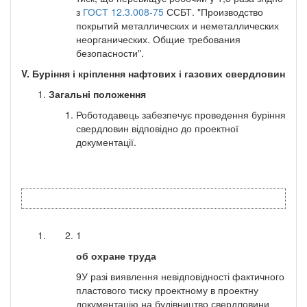
з
ГОСТ 12.3.008-75
ССБТ. "Производство
покрытий металлических и неметаллических
неорганических. Общие требования
безопасности".
V. Буріння і кріплення нафтових і газових свердловин
Загальні положення
Роботодавець забезпечує проведення буріння
свердловин відповідно до проектної
документації.
1
об охране труда
9У разі виявлення невідповідності фактичного
пластового тиску проектному в проектну
документацію на будівництво свердловини