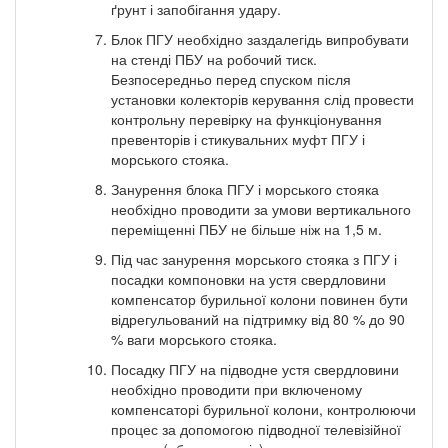
ґрунт і запобігання удару.
Блок ПГУ необхідно заздалегідь випробувати
на стенді ПБУ на робочий тиск.
Безпосередньо перед спуском після
установки колекторів керування слід провести
контрольну перевірку на функціонування
превенторів і стикувальних муфт ПГУ і
морського стояка.
Занурення блока ПГУ і морського стояка
необхідно проводити за умови вертикального
переміщенні ПБУ не більше ніж на 1,5 м.
Під час занурення морського стояка з ПГУ і
посадки компоновки на устя свердловини
компенсатор бурильної колони повинен бути
відрегульований на підтримку від 80 % до 90
% ваги морського стояка.
Посадку ПГУ на підводне устя свердловини
необхідно проводити при включеному
компенсаторі бурильної колони, контролюючи
процес за допомогою підводної телевізійної