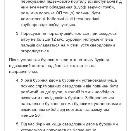
пересування підвежового порталу всі виступаючі під
ним елементи обладнання (шурф ведучої труби,
рознімна воронка ОП тощо) повинні бути
демонтовані. Кабельні лінії і технологічні
трубопроводи від'єднуються.
Пересування порталу здійснюється при швидкості
вітру не більше 12 м/с. Буровий інструмент із-за
пальців складається на містки, устя свердловини
огороджується.
Після установки бурового верстата на точку буріння
підвежовий портал надійно закріплюється на
направляючих.
У разі буріння двома буровими установками куща
похило спрямованих свердловин він повинен бути
розбитий на дві групи, в кожній із яких необхідно
визначити послідовність буріння. Забороняється
паралельне буріння двома буровими установками з
відхиленням вибоїв від вертикалі за азимутом
менше 20°.
Під час буріння куща свердловин двома буровими
установками допускається з'єднання їх