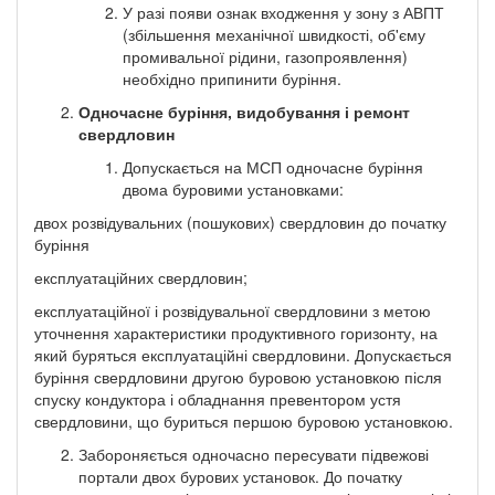
У разі появи ознак входження у зону з АВПТ
(збільшення механічної швидкості, об'єму
промивальної рідини, газопроявлення)
необхідно припинити буріння.
Одночасне буріння, видобування і ремонт
свердловин
Допускається на МСП одночасне буріння
двома буровими установками:
двох розвідувальних (пошукових) свердловин до початку
буріння
експлуатаційних свердловин;
експлуатаційної і розвідувальної свердловини з метою
уточнення характеристики продуктивного горизонту, на
який буряться експлуатаційні свердловини. Допускається
буріння свердловини другою буровою установкою після
спуску кондуктора і обладнання превентором устя
свердловини, що буриться першою буровою установкою.
Забороняється одночасно пересувати підвежові
портали двох бурових установок. До початку