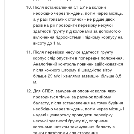
Після встановлення СПБУ на колони
необхідно через тиждень, потім через місяць,
а у разі тривалих стоянок - не рідше двох
разів на рік проводити перевірку несучої
здатності ґрунту під колонами за допомогою
включення гідросистеми і підйому корпусу на
висоту до 1 м.
Після перевірки несучої здатності ґрунту
корпус слід опустити в попереднє положення.
Аналогічний контроль повинен здійснюватися
після кожного шторму зі швидкістю вітру
більше 29 м/с і хвилями заввишки більше 8,5
м.
Для СПБУ, занурення опорних колон яких
проводиться тільки за рахунок прийому
баласту, після встановлення на точку буріння
необхідно через тиждень, потім через місяць і
надалі щокварталу проводити перевірку
несучої здатності ґрунту під опорними
колонами шляхом закачування баласту в
танки платформи для створення