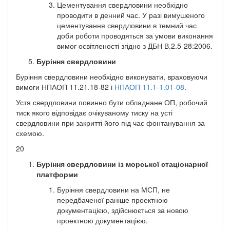
Цементування свердловини необхідно
проводити в денний час. У разі вимушеного
цементування свердловини в темний час
доби роботи проводяться за умови виконання
вимог освітленості згідно з ДБН В.2.5-28:2006.
Буріння свердловини
Буріння свердловини необхідно виконувати, враховуючи
вимоги НПАОП 11.2­1.18-82 і
НПАОП 11.1-1.01-08
.
Устя свердловини повинно бути обладнане ОП, робочий
тиск якого відповідає очікуваному тиску на усті
свердловини при закритті його під час фонтанування за
схемою.
20
Буріння свердловини із морської стаціонарної
платформи
Буріння свердловини на МСП, не
передбаченої раніше проектною
документацією, здійснюється за новою
проектною документацією.