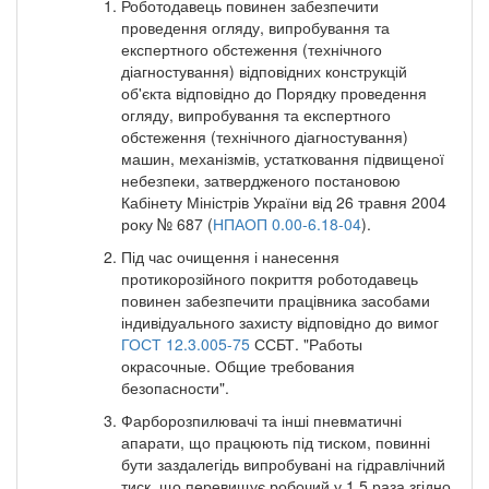
Роботодавець повинен забезпечити
проведення огляду, випробування та
експертного обстеження (технічного
діагностування) відповідних конструкцій
об'єкта відповідно до Порядку проведення
огляду, випробування та експертного
обстеження (технічного діагностування)
машин, механізмів, устатковання підвищеної
небезпеки, затвердженого постановою
Кабінету Міністрів України від 26 травня 2004
року № 687 (
НПАОП 0.00-6.18-04
).
Під час очищення і нанесення
протикорозійного покриття роботодавець
повинен забезпечити працівника засобами
індивідуального захисту відповідно до вимог
ГОСТ 12.3.005-75
ССБТ. "Работы
окрасочные. Общие требования
безопасности".
Фарборозпилювачі та інші пневматичні
апарати, що працюють під тиском, повинні
бути заздалегідь випробувані на гідравлічний
тиск, що перевищує робочий у 1,5 раза згідно