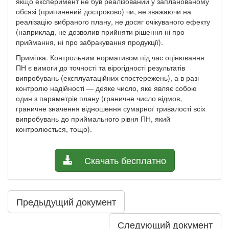
якщо експеримент не був реалізований у запланованому
обсязі (припинений достроково) чи, не зважаючи на
реалізацію вибраного плану, не досяг очікуваного ефекту
(наприклад, не дозволив прийняти рішення ні про
приймання, ні про забракування продукції).
Примітка. Контрольним нормативом під час оцінювання
ПН є вимоги до точності та вірогідності результатів
випробувань (експлуатаційних спостережень), а в разі
контролю надійності — деяке число, яке являє собою
один з параметрів плану (граничне число відмов,
граничне значення відношення сумарної тривалості всіх
випробувань до приймального рівня ПН, який
контролюється, тощо).
Скачать бесплатно
Предыдущий документ
Следующий документ