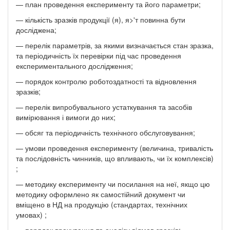
— план проведення експерименту та його параметри;
— кількість зразків продукції (я), я>'т повинна бути
досліджена;
— перелік параметрів, за якими визначається стан зразка,
та періодичність їх перевірки під час проведення
експериментального дослідження;
— порядок контролю роботоздатності та відновлення
зразків;
— перелік випробувального устаткування та засобів
вимірювання і вимоги до них;
— обсяг та періодичність технічного обслуговування;
— умови проведення експерименту (величина, тривалість
та послідовність чинників, що впливають, чи їх комплексів)
;
— методику експерименту чи посилання на неї, якщо цю
методику оформлено як самостійний документ чи
вміщено в НД на продукцію (стандартах, технічних
умовах) ;
— порядок врахування та аналізу відмов зразків;