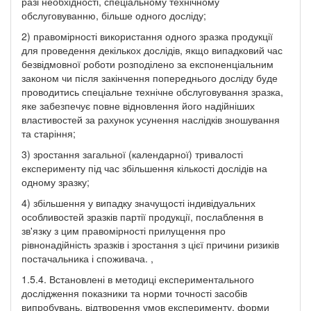
разі необхідності, спеціальному технічному
обслуговуванню, більше одного досліду;
2) правомірності використання одного зразка продукції
для проведення декількох дослідів, якщо випадковий час
безвідмовної роботи розподілено за експоненціальним
законом чи після закінчення попереднього досліду буде
проводитись спеціальне технічне обслуговування зразка,
яке забезпечує повне відновлення його надійніших
властивостей за рахунок усунення наслідків зношування
та старіння;
3) зростання загальної (календарної) тривалості
експерименту під час збільшення кількості дослідів на
одному зразку;
4) збільшення у випадку значущості індивідуальних
особливостей зразків партії продукції, послаблення в
зв'язку з цим правомірності прилущення про
рівнонадійність зразків і зростання з цієї причини ризиків
постачальника і споживача. ,
1.5.4. Встановлені в методиці експериментального
дослідження показники та норми точності засобів
випробувань, відтворення умов експерименту, форми