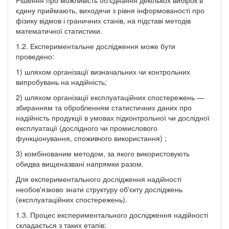
єдину приймають, виходячи з рівня інформованості про
фізику відмов і граничних станів, на підставі методів
математичної статистики.
1.2. Експериментальне дослідження може бути
проведено:
1) шляхом організації визначальних чи контрольних
випробувань на надійність;
2) шляхом організації експлуатаційних спостережень —
збиранням та обробленням статистичних даних про
надійність продукції в умовах підконтрольної чи дослідної
експлуатації (дослідного чи промислового
функціонування, споживчого використання) ;
3) комбінованим методом, за якого використовують
обидва вищеназвані напрямки разом.
Для експериментального дослідження надійності
необов'язково знати структуру об'єкту досліджень
(експлуатаційних спостережень).
1.3. Процес експериментального дослідження надійності
складається з таких етапів: