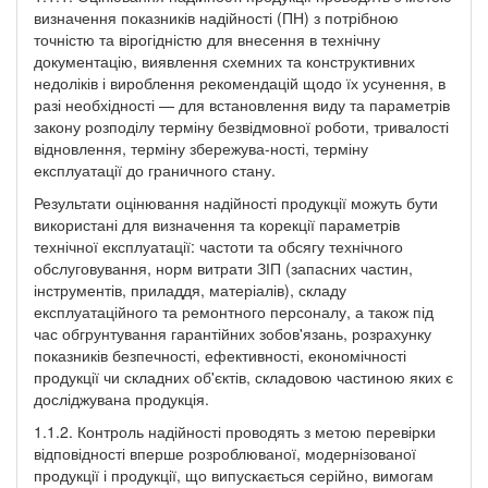
визначення показників надійності (ПН) з потрібною
точністю та вірогідністю для внесення в технічну
документацію, виявлення схемних та конструктивних
недоліків і вироблення рекомендацій щодо їх усунення, в
разі необхідності — для встановлення виду та параметрів
закону розподілу терміну безвідмовної роботи, тривалості
відновлення, терміну збережува-ності, терміну
експлуатації до граничного стану.
Результати оцінювання надійності продукції можуть бути
використані для визначення та корекції параметрів
технічної експлуатації: частоти та обсягу технічного
обслуговування, норм витрати ЗІП (запасних частин,
інструментів, приладдя, матеріалів), складу
експлуатаційного та ремонтного персоналу, а також під
час обгрунтування гарантійних зобов'язань, розрахунку
показників безпечності, ефективності, економічності
продукції чи складних об'єктів, складовою частиною яких є
досліджувана продукція.
1.1.2. Контроль надійності проводять з метою перевірки
відповідності вперше розроблюваної, модернізованої
продукції і продукції, що випускається серійно, вимогам