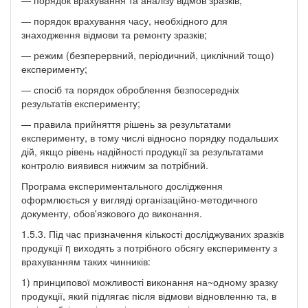
— порядок врахування часу, необхідного для
знаходження відмови та ремонту зразків;
— режим (безперервний, періодичний, циклічний тощо)
експерименту;
— спосіб та порядок оброблення безпосередніх
результатів експерименту;
— правила прийняття рішень за результатами
експерименту, в тому числі відносно порядку подальших
дій, якщо рівень надійності продукції за результатами
контролю виявився нижчим за потрібний.
Програма експериментального дослідження
оформлюється у вигляді організаційно-методичного
документу, обов'язкового до виконання.
1.5.3. Під час призначення кількості досліджуваних зразків
продукції η виходять з потрібного обсягу експерименту з
врахуванням таких чинників:
1) принципової можливості виконання на~одному зразку
продукції, який підлягає після відмови відновленню та, в