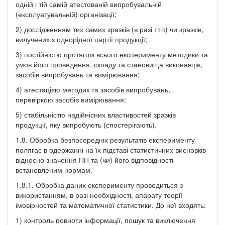
одній і тій самій атестованій випробувальній
(експлуатувальній) організації;
2) дослідженням тих самих зразків (в разі т>п) чи зразків,
вилучених з однорідної партії продукції;
3) постійністю протягом всього експерименту методики та
умов його проведення, складу та становища виконавців,
засобів випробувань та вимірювання;
4) атестацією методик та засобів випробувань,
перевіркою засобів вимірювання;
5) стабільністю надійнісних властивостей зразків
продукції, яку випробують (спостерігають).
1.8. Обробка безпосередніх результатів експерименту
полягає в одержанні на їх підставі статистичних висновків
відносно значення ПН та (чи) його відповідності
встановленим нормам.
1.8.1. Обробка даних експерименту проводиться з
використанням, в разі необхідності, апарату теорії
імовірностей та математичної статистики. До неї входять:
1) контроль повноти інформації, пошук та виключення