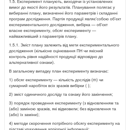
1.5. Експеримент планують, виходячи із установлених
вимог до якості його результатів. Планування полягає у
вибиранні плану, визначенні його параметрів і складанні
програм дослідження. Партія продукції являє'собою об'єкт
експериментального дослідження, вибірка — об'єкт
власне експерименту, обсяг експерименту —
найважливіший з параметрів плану.
1.5.1. Зміст плану залежить від мети експериментального
дослідження (кількісне оцінювання ПН чи якісний
контроль рівня надійності продукції відповідно до
альтернативної ознаки).
В загальному випадку план експерименту визначає:
1) обсяг експерименту — кількість дослідів (m) чи
сумарний наробіток всіх зразків вибірки ( );
2) зміст одиничного досліду та ознаку його закінчення;
3) порядок проведення експерименту (з відновленням та
(або) заміною зразків, які відмовили; без відновлення та
(або) їх заміни);
4) методи скорочення потрібного обсягу експерименту на
підставі урахування апріорної інформації;