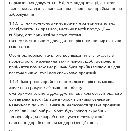
нормативних документів (НД) з стандартизації, а також
технічних завдань з винесенням рішень про приймання чи
забракування.
1.1.3. З техніко-економічних причин експеримеитально
досліджують, як правило, частину партії продукції —
вибірку, але прийняті за результатами
експериментального дослідження рішення поширюють на
всю партію.
Обсяг експериментального дослідження визначають в
процесі його планування таким чином, щоб імовірність
прийняття помилкових рішень була прийнятливою як для
постачальника, так і для споживача продукції.
1.1.4. Імовірність прийняття помилкових рішень можна
знизити за рахунок збільшення обсягу
експериментального дослідження шляхом обгрунтованого
об'єднання двох і більше вибірок з різними ознаками
належності до них. Ознаками належності зразка продукції
до тієї чи іншої вибірки може бути: завод-виробник,
типорозміри, час вироблення, умови експлуатації,
наявність дороблення чи модерн і за ції тощо.
Рішення про можливість об'єднання декількох вибірок в