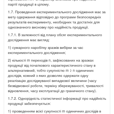
партії продукції в цілому.
1.7. Проведення експериментального дослідження має за
мету одержання відповідно до програми безпосередніх
результатів експерименту, необхідних та достатніх для
однозначного висновку про надійність продукції.
1.7.1. В залежності від плану обсяг експериментального
дослідження має вигляд:
1) сумарного наробітку зразків вибірки за час
експериментального дослідження;
2) кількості m переходів n, зафіксованих на зразках
продукції від початкового характеристичного стану в
альтернативний, тобто сукупністю m ≥ n одиничних
дослідів, кожний з яких дозволяє одержати одну
реалізацію досліджуваної випадкової величини (часу
безвідмовної роботи, терміну збережуваності, тривалості
відновлення, часу експлуатації до граничного стану).
1.7.2. Однорідність статистичної інформації про надійність
продукції забезпечується:
1) проведенням всієї сукупності m одиничних дослідів в