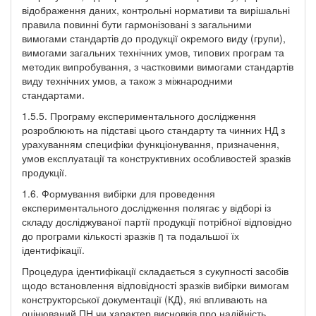
відображення даних, контрольні нормативи та вирішальні
правила повинні бути гармонізовані з загальними
вимогами стандартів до продукції окремого виду (групи),
вимогами загальних технічних умов, типових програм та
методик випробування, з частковими вимогами стандартів
виду технічних умов, а також з міжнародними
стандартами.
1.5.5. Програму експериментального дослідження
розроблюють на підставі цього стандарту та чинних НД з
урахуванням специфіки функціонування, призначення,
умов експлуатації та конструктивних особливостей зразків
продукції.
1.6. Формування вибірки для проведення
експериментального дослідження полягає у відборі із
складу досліджуваної партії продукції потрібної відповідно
до програми кількості зразків η та подальшої їх
ідентифікації.
Процедура ідентифікації складається з сукупності засобів
щодо встановлення відповідності зразків вибірки вимогам
конструкторської документації (КД), які впливають на
оцінюваний ПН чи характер висновків про надійність