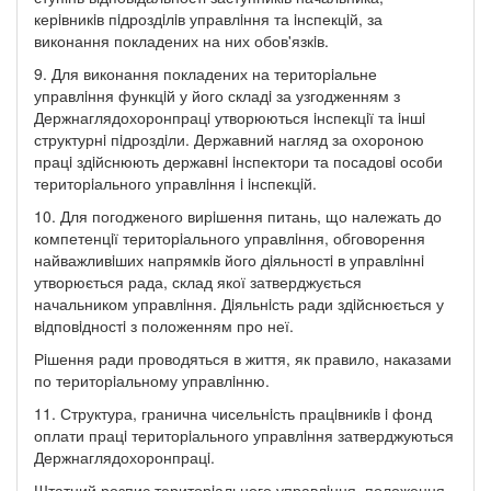
керiвникiв пiдроздiлiв управлiння та iнспекцiй, за
виконання покладених на них обов'язкiв.
9. Для виконання покладених на територiальне
управлiння функцiй у його складi за узгодженням з
Держнаглядохоронпрацi утворюються iнспекцiї та iншi
структурнi пiдроздiли. Державний нагляд за охороною
працi здiйснюють державнi iнспектори та посадовi особи
територiального управлiння i iнспекцiй.
10. Для погодженого вирiшення питань, що належать до
компетенцiї територiального управлiння, обговорення
найважливiших напрямкiв його дiяльностi в управлiннi
утворюється рада, склад якої затверджується
начальником управлiння. Дiяльнiсть ради здiйснюється у
вiдповiдностi з положенням про неї.
Рiшення ради проводяться в життя, як правило, наказами
по територiальному управлiнню.
11. Структура, гранична чисельнiсть працiвникiв i фонд
оплати працi територiального управлiння затверджуються
Держнаглядохоронпрацi.
Штатний розпис територiального управлiння, положення