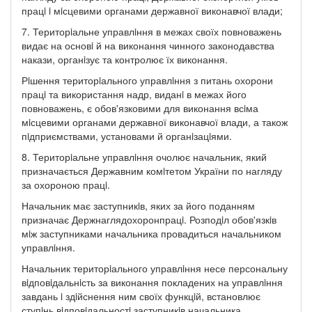
працi i мiсцевими органами державної виконавчої влади;
7. Територiальне управлiння в межах своїх повноважень
видає на основi й на виконання чинного законодавства
накази, органiзує та контролює їх виконання.
Рiшення територiального управлiння з питань охорони
працi та використання надр, виданi в межах його
повноважень, є обов'язковими для виконання всiма
мiсцевими органами державної виконавчої влади, а також
пiдприємствами, установами й органiзацiями.
8. Територiальне управлiння очолює начальник, який
призначається Державним комiтетом України по нагляду
за охороною працi.
Начальник має заступникiв, яких за його поданням
призначає Держнаглядохоронпрацi. Розподiл обов'язкiв
мiж заступниками начальника провадиться начальником
управлiння.
Начальник територiального управлiння несе персональну
вiдповiдальнiсть за виконання покладених на управлiння
завдань i здiйснення ним своїх функцiй, встановлює
ступiнь вiдповiдальностi заступникiв начальника,