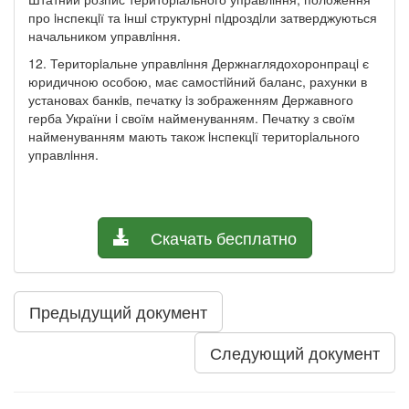
про iнспекцiї та iншi структурнi пiдроздiли затверджуються
начальником управлiння.
12. Територiальне управлiння Держнаглядохоронпрацi є
юридичною особою, має самостiйний баланс, рахунки в
установах банкiв, печатку iз зображенням Державного
герба України i своїм найменуванням. Печатку з своїм
найменуванням мають також iнспекцiї територiального
управлiння.
Скачать бесплатно
Предыдущий документ
Следующий документ