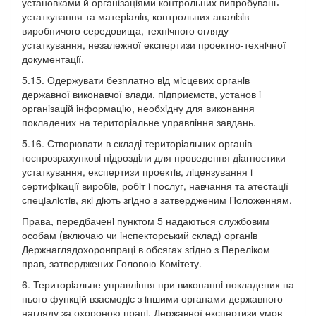
установками й органiзацiями контрольних випробувань
устаткування та матерiалiв, контрольних аналiзiв
виробничого середовища, технiчного огляду
устаткування, незалежної експертизи проектно-технiчної
документацiї.
5.15. Одержувати безплатно вiд мiсцевих органiв
державної виконавчої влади, пiдприємств, установ i
органiзацiй iнформацiю, необхiдну для виконання
покладених на територiальне управлiння завдань.
5.16. Створювати в складi територiальних органiв
госпрозрахунковi пiдроздiли для проведення дiагностики
устаткування, експертизи проектiв, лiцензування i
сертифiкацiї виробiв, робiт i послуг, навчання та атестацiї
спецiалiстiв, якi дiють згiдно з затвердженим Положенням.
Права, передбаченi пунктом 5 надаються службовим
особам (включаю чи iнспекторський склад) органiв
Держнаглядохоронпрацi в обсягах згiдно з Перелiком
прав, затверджених Головою Комiтету.
6. Територiальне управлiння при виконаннi покладених на
нього функцiй взаємодiє з iншими органами державного
нагляду за охороною працi, Державної експертизи умов