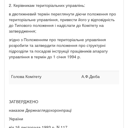
2. Керівникам територіальних управлінь:
в двотижневий термін переглянути діючи положення про
територіальне управління, привести його у відповідність
до Типового положення і надіслати до Комітету на
затвердження;
згідно з Положенням про територіальне управління
розробити та затвердити положення про структурні
підрозділи та посадові інструкції працівників апарату
управління в термін до 1 січня 1994 р.
Голова Комітету
А.Ф.Дюба
ЗАТВЕРДЖЕНО
наказом Держнаглядохоронпрацi
України
вiд 16 листопада 1993 р. N 117