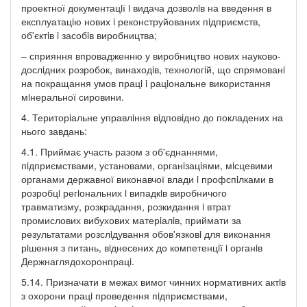
проектної документацiї i видача дозволiв на введення в
експлуатацiю нових i реконструйованих пiдприємств,
об'єктiв i засобiв виробництва;
– сприяння впровадженню у виробництво нових науково-
дослiдних розробок, винаходiв, технологiй, що спрямованi
на покращання умов працi i рацiональне використання
мiнеральної сировини.
4. Територiальне управлiння вiдповiдно до покладених на
нього завдань:
4.1. Приймає участь разом з об'єднаннями,
пiдприємствами, установами, органiзацiями, мiсцевими
органами державної виконавчої влади i профспiлками в
розробцi регiональних i випадкiв виробничого
травматизму, розкрадання, розкидання i втрат
промислових вибухових матерiалiв, приймати за
результатами розслiдування обов'язковi для виконання
рiшення з питань, вiднесених до компетенцiї i органiв
Держнаглядохоронпрацi.
5.14. Призначати в межах вимог чинних нормативних актiв
з охорони працi проведення пiдприємствами,