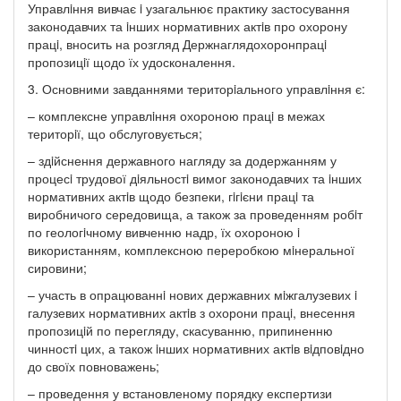
Управлiння вивчає i узагальнює практику застосування
законодавчих та iнших нормативних актiв про охорону
працi, вносить на розгляд Держнаглядохоронпрацi
пропозицiї щодо їх удосконалення.
3. Основними завданнями територiального управлiння є:
– комплексне управлiння охороною працi в межах
територiї, що обслуговується;
– здiйснення державного нагляду за додержанням у
процесi трудової дiяльностi вимог законодавчих та iнших
нормативних актiв щодо безпеки, гiгiєни працi та
виробничого середовища, а також за проведенням робiт
по геологiчному вивченню надр, їх охороною i
використанням, комплексною переробкою мiнеральної
сировини;
– участь в опрацюваннi нових державних мiжгалузевих i
галузевих нормативних актiв з охорони працi, внесення
пропозицiй по перегляду, скасуванню, припиненню
чинностi цих, а також iнших нормативних актiв вiдповiдно
до своїх повноважень;
– проведення у встановленому порядку експертизи