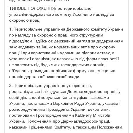
ТИПОВЕ ПОЛОЖЕННЯпро територiальне
управлiнняДержавного комiтету Українипо нагляду за
охороною працi
1. Територiальне управлiння Державного комітету України
по нагляду за охороною працi його структурним
пiдроздiлом i здiйснює державний нагляд за додержанням
законодавчих та iнших нормативних актiв про охорону
працi i при користуваннi надрами на пiдприємствах, в
установах i органiзацiях незалежно вiд форм власностi i
не залежить вiд будь-яких господарських органiв,
об'єднань громадян, полiтичних формувань, мiсцевих
органiв державної виконавчої влади.
2. Територiальне управлiння утворюється,
реорганiзується i лiквiдується Держнаглядохоронпрацi i у
своїй дiяльностi керується Конституцiєю i законами
України, постановами Верховної Ради України, указами i
розпорядженнями Президента України, декретами,
постановами i розпорядженнями Кабiнету Мiнiстрiв
України, Положенням про Держнаглядохоронпрацi,
наказами i рiшеннями Комiтету, а також цим Положенням.