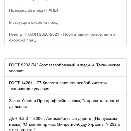
Пожежна безпека (НАПБ)
Інструкції з охорони праці
Реестр НПАОП 2020-2021 - Нормативно-правові акти з
охорони праці
ГОСТ 9293-74* Азот газообразный и жидкий. Технические
условия
ГОСТ 14261—77 Кислота соляная особой чистоты
технические условия
Закон України Про професійні спілки, їх права та гарантії
діяльності
ДБН В.2.3-4-2000 . Автомобильные дороги. (На русском
языке) /Отменен-приказ Минрегионбуду Украины N 292 от
31.10.2007р./