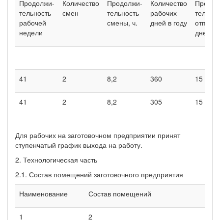
Продолжи-
Количество
Продолжи-
Количество
Продол
тельность
смен
тельность
рабочих
тельнос
рабочей
смены, ч.
дней в году
отпуска
недели
дней
41
2
8,2
360
15
41
2
8,2
305
15
Для рабочих на заготовочном предприятии принят
ступенчатый график выхода на работу.
2. Технологическая часть
2.1. Состав помещений заготовочного предприятия
Наименование
Состав помещений
1
2