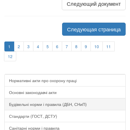
Следующий документ
Следующая страница
1
2
3
4
5
6
7
8
9
10
11
12
Нормативні акти про охорону праці
Основні законодавчі акти
Будівельні норми і правила (ДБН, СНиП)
Стандарти (ГОСТ, ДСТУ)
Санітарні норми і правила