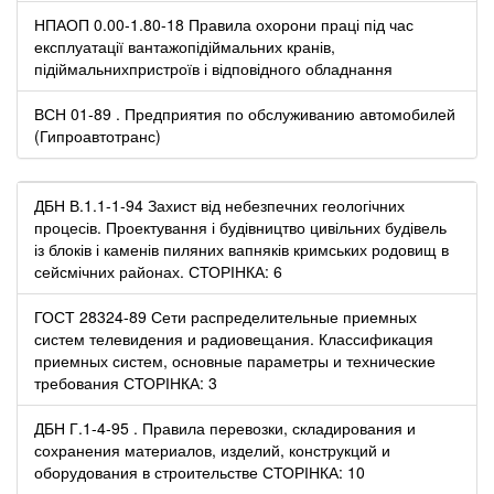
НПАОП 0.00-1.80-18 Правила охорони праці під час
експлуатації вантажопідіймальних кранів,
підіймальнихпристроїв і відповідного обладнання
ВСН 01-89 . Предприятия по обслуживанию автомобилей
(Гипроавтотранс)
ДБН В.1.1-1-94 Захист від небезпечних геологічних
процесів. Проектування і будівництво цивільних будівель
із блоків і каменів пиляних вапняків кримських родовищ в
сейсмічних районах. СТОРІНКА: 6
ГОСТ 28324-89 Сети распределительные приемных
систем телевидения и радиовещания. Классификация
приемных систем, основные параметры и технические
требования СТОРІНКА: 3
ДБН Г.1-4-95 . Правила перевозки, складирования и
сохранения материалов, изделий, конструкций и
оборудования в строительстве СТОРІНКА: 10