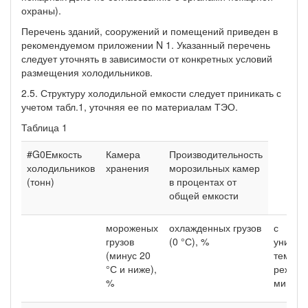
охраны).
Перечень зданий, сооружений и помещений приведен в
рекомендуемом приложении N 1. Указанный перечень
следует уточнять в зависимости от конкретных условий
размещения холодильников.
2.5. Структуру холодильной емкости следует приникать с
учетом табл.1, уточняя ее по материалам ТЭО.
Таблица 1
#G0Емкость
Камера
Производительность
холодильников
хранения
морозильных камер
(тонн)
в процентах от
общей емкости
мороженых
охлажденных грузов
с
грузов
(0 °С), %
универ
(минус 20
темпер
°С и ниже),
режимо
%
минус 2