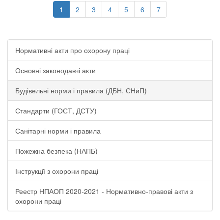
1
2
3
4
5
6
7
Нормативні акти про охорону праці
Основні законодавчі акти
Будівельні норми і правила (ДБН, СНиП)
Стандарти (ГОСТ, ДСТУ)
Санітарні норми і правила
Пожежна безпека (НАПБ)
Інструкції з охорони праці
Реестр НПАОП 2020-2021 - Нормативно-правові акти з
охорони праці