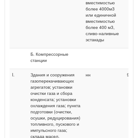
вместимостью
более 4000м3
или единичной
вместимостью
более 400 м3,
сливо-наливные
эстакады
Б. Компрессорные
станции
I.
Здания и сооружения
нн
9
газоперекачивающих
агрегатов; установки
очистки газа и сбора
конденсата; установки
охлаждения газа; пункта
подготовки (очистки,
осушки, редуцирования)
топливного, пускового и
импульсного газа;
склада масел,