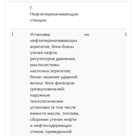
Г.
Нефтеперекачивающие
станции.
I.
Установка
нн
9
нефтеперекачивающих
агрегатов; блок-боксы
утечек нефти,
регуляторов давления,
маслосистемы
насосных агрегатов;
блоки гашения ударной
волны; блок фильтров-
грязеуловителей;
наружные
технологические
установки (в том числе
емкости масла, топлива,
сборники утечек нефти
и нефтесодержащих
стоков, приведенной