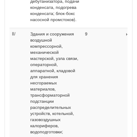
дебутанизатора, подачи
конденсата, подогрева
конденсата; блок-бокс
насосной промстоков).
II/
Здания и сооружения
9
нн
воздушной
компрессорной,
механической
мастерской, узла связи,
операторной,
аппаратной, кладовой
для хранения
несгораемых
материалов,
трансформаторной
подстанции
распределительных
устройств, котельной,
газовоздушных
калориферов,
водоподготовки;