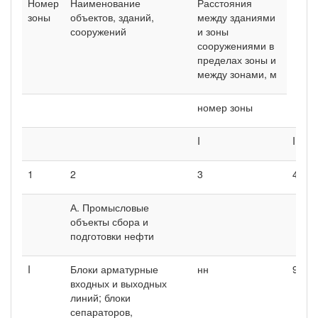
Номер
Наименование
Расстояния
зоны
объектов, зданий,
между зданиями
сооружений
и зоны
сооружениями в
пределах зоны и
между зонами, м
номер зоны
I
II
1
2
3
4
А. Промысловые
объекты сбора и
подготовки нефти
I
Блоки арматурные
нн
9
входных и выходных
линий; блоки
сепараторов,