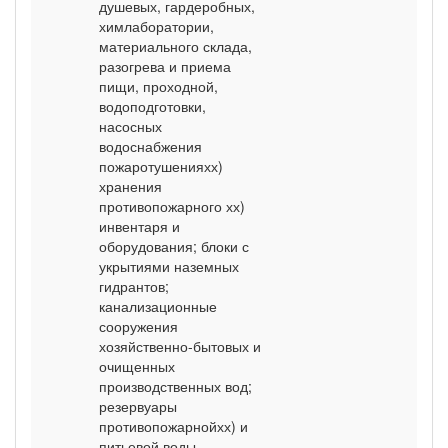
душевых, гардеробных,
химлаборатории,
материального склада,
разогрева и приема
пищи, проходной,
водоподготовки,
насосных
водоснабжения
пожаротушенияхх)
хранения
противопожарного хх)
инвентаря и
оборудования; блоки с
укрытиями наземных
гидрантов;
канализационные
сооружения
хозяйственно-бытовых и
очищенных
производственных вод;
резервуары
противопожарнойхх) и
питьевой воды.