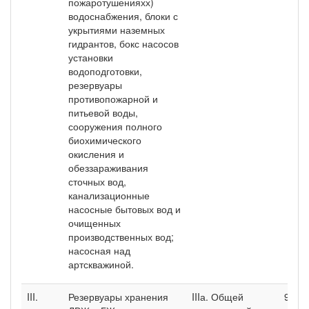
пожаротушенияхх)
водоснабжения, блоки с
укрытиями наземных
гидрантов, бокс насосов
установки
водоподготовки,
резервуары
противопожарной и
питьевой воды,
сооружения полного
биохимического
окисления и
обеззараживания
сточных вод,
канализационные
насосные бытовых вод и
очищенных
производственных вод;
насосная над
артскважиной.
III.
Резервуары хранения
IIIа. Общей
9