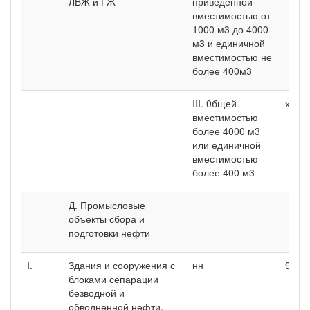
ЛВЖ и ГЖ
приведенной
вместимостью от
1000 м3 до 4000
м3 и единичной
вместимостью не
более 400м3
III. 0бщей
х
вместимостью
более 4000 м3
или единичной
вместимостью
более 400 м3
Д. Промысловые
объекты сбора и
подготовки нефти
I.
Здания и сооружения с
нн
9
блоками сепарации
безводной и
обводненной нефти,