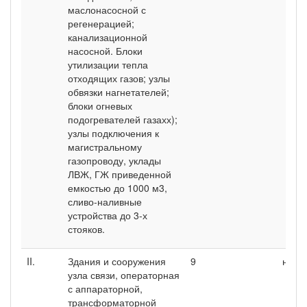
маслонасосной с
регенерацией;
канализационной
насосной. Блоки
утилизации тепла
отходящих газов; узлы
обвязки нагнетателей;
блоки огневых
подогревателей газахх);
узлы подключения к
магистральному
газопроводу, уклады
ЛВЖ, ГЖ приведенной
емкостью до 1000 м3,
сливо-наливные
устройства до 3-х
стояков.
II.
Здания и сооружения
9
нн
узла связи, операторная
с аппараторной,
трансформаторной