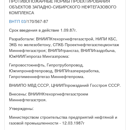
ПРОТИВОПОЖАРНЫЕ НОРМЫ ПРОЕКТИРОВАНИЯ
ОБЪЕКТОВ ЗАПАДНО-СИБИРСКОГО НЕФТЕГАЗОВОГО
КОМПЛЕКСА
ВНТП 03
/170/567-87
Срок введения в действие 1.09.87г.
Разработали: ВНИИПКтехоргнефтегазстрой, НИПИ КБС,
ЭКБ по железобетону, СПКБ Проектнефтегазспецмонтаж
Миннефтегазстроя; ВНИПИтрансгаз, ВНИПИгаздобыча,
ЮжНИИГипрогаз Мингазпрома:
Гипровостокнефть, Гипротрубопровод,
Южгипронефтепровод, ВНИПИгазпереработка,
Гипротименнефтегаз Миннефтепрома.
ВНИИПО МВД СССР, ЦНИИПпромзданий Госстроя СССР.
Внесены: ВНИИНКтехоргнефтегазстроем
Миннефтегазстроя.
Утверждены:
Министерством строительства предприятий нефтяной и
газовой промышленности - 12.03.1987г