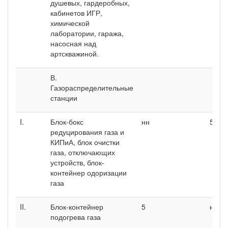
душевых, гардеробных,
кабинетов ИГР,
химической
лаборатории, гаража,
насосная над
артскважиной.
В.
Газораспределительные
станции
I.
Блок-бокс
нн
5
редуцирования газа и
КИПиА, блок очистки
газа, отключающих
устройств, блок-
контейнер одоризации
газа
II.
Блок-контейнер
5
нн
подогрева газа