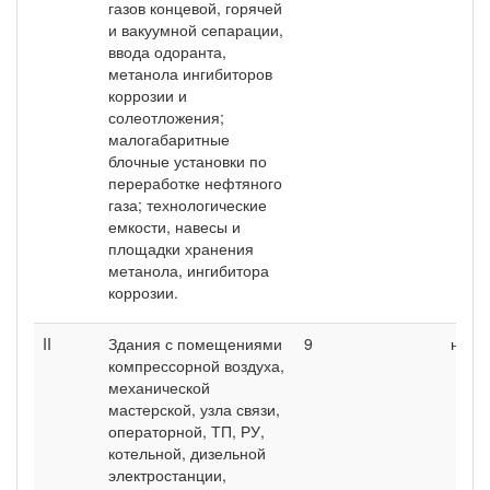
газов концевой, горячей
и вакуумной сепарации,
ввода одоранта,
метанола ингибиторов
коррозии и
солеотложения;
малогабаритные
блочные установки по
переработке нефтяного
газа; технологические
емкости, навесы и
площадки хранения
метанола, ингибитора
коррозии.
II
Здания с помещениями
9
нн
компрессорной воздуха,
механической
мастерской, узла связи,
операторной, ТП, РУ,
котельной, дизельной
электростанции,