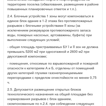
территорию поселка (обвалования, размещение в районе
повышенных планировочных отметок и т.п.).
2.4. Блочные устройства 1 зоны могут компоноваться в
единое блок-здание в 1-2 этажа без противопожарных
разрывов с блочными устройствами II зоны (за
исключением резервуаров противопожарного запаса
воды, пожарных насосных, артскважины, буфета) при
выполнении следующих условий;
- общая площадь пристраиваемых БУ I и II зон не должна
превышать 5200 м2 при одноэтажной и 2600 м2 при
двухэтажной компоновке;
- помещения, относимые по взрывопожарной и пожарной
опасности к категориям А и Б, отделены от помещений
других категорий глухими газонепроницаемыми
перегородками с пределом огнестойкости но менее 0,75
ч.
2.5. Допускается размещение открытых блоков
технологического назначения на общей площадке без
нормирования разрывов с блок-зданием,
скомпонованным по п.2.4. при соблюдении следующих