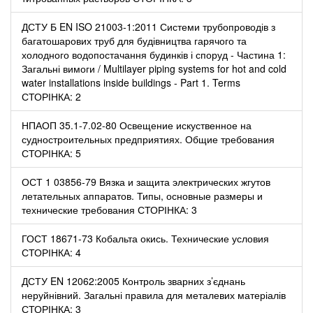
ДСТУ Б EN ISO 21003-1:2011 Системи трубопроводів з
багатошарових труб для будівництва гарячого та
холодного водопостачання будинків і споруд - Частина 1:
Загальні вимоги / Multilayer piping systems for hot and cold
water installations inside buildings - Part 1. Terms
СТОРІНКА: 2
НПАОП 35.1-7.02-80 Освещение искуственное на
судностроительных предприятиях. Общие требования
СТОРІНКА: 5
ОСТ 1 03856-79 Вязка и защита электрических жгутов
летательных аппаратов. Типы, основные размеры и
технические требования СТОРІНКА: 3
ГОСТ 18671-73 Кобальта окись. Технические условия
СТОРІНКА: 4
ДСТУ EN 12062:2005 Контроль зварних з’єднань
неруйнівний. Загальні правила для металевих матеріалів
СТОРІНКА: 3