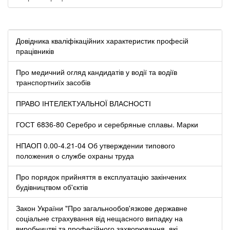
Довідника кваліфікаційних характеристик професій
працівників
Про медичний огляд кандидатів у водії та водіїв
транспортниїх засобів
ПРАВО ІНТЕЛЕКТУАЛЬНОЇ ВЛАСНОСТІ
ГОСТ 6836-80 Серебро и серебряные сплавы. Марки
НПАОП 0.00-4.21-04 Об утверждении типового
положения о службе охраны труда
Про порядок прийняття в експлуатацію закінчених
будівництвом об'єктів
Закон України "Про загальнообов'язкове державне
соціальне страхування від нещасного випадку на
виробництві та професійного захворювання, які