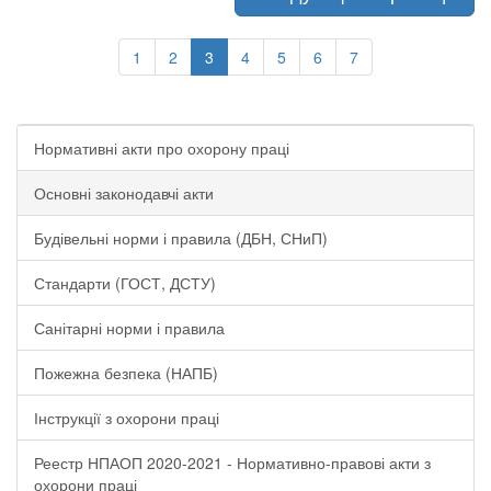
1
2
3
4
5
6
7
Нормативні акти про охорону праці
Основні законодавчі акти
Будівельні норми і правила (ДБН, СНиП)
Стандарти (ГОСТ, ДСТУ)
Санітарні норми і правила
Пожежна безпека (НАПБ)
Інструкції з охорони праці
Реестр НПАОП 2020-2021 - Нормативно-правові акти з
охорони праці