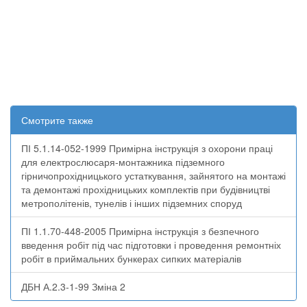
Смотрите также
ПІ 5.1.14-052-1999 Примірна інструкція з охорони праці
для електрослюсаря-монтажника підземного
гірничопрохідницького устаткування, зайнятого на монтажі
та демонтажі прохідницьких комплектів при будівництві
метрополітенів, тунелів і інших підземних споруд
ПІ 1.1.70-448-2005 Примірна інструкція з безпечного
введення робіт під час підготовки і проведення ремонтніх
робіт в приймальних бункерах сипких матеріалів
ДБН А.2.3-1-99 Зміна 2