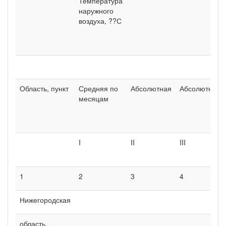
Температура
наружного
воздуха, ??С
Область, пункт
Средняя по
Абсолютная
Абсолютная
месяцам
I
II
III
1
2
3
4
Нижегородская
область