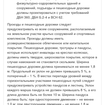
физкультурно-оздоровительных зданий и
сооружений, подъезды и пешеходные дорожки
должны проектироваться с учетом требований
ДБН 360, ДБН Б.2-4 и ВСН 62.
Проезды и пешеходные дорожки следует
предусматривать ко всем сооружениям, располагаемым
на земельном участке крытых сооружений и спортивных
комплексов. Проезды должны иметь
усовершенствованное облегченное или капитальное
покрытие. Пешеходные дорожки, тротуары и пандусы,
которые используют инвалиды на креслах-колясках,
должны иметь твердое, шероховатое покрытие, которое в
случае намокания не становится скользким. Ширина
пешеходных дорожек должна приниматься не менее 1,8
м. Продольный их уклон не должен превышать 5 %, а
поперечный – 1 %. В местах перепада уровней между
горизонтальными участками пешеходных путей следует
предусматривать устройство пандусов и лестниц. Уклон
каждого марша пандуса не должен превышать 8 %, а его
длина должна быть не более 10 м. Ширина пандуса
должна быть: при одностороннем движении – не менее
1,0 м; при двустороннем движении – не менее 1,8 м.