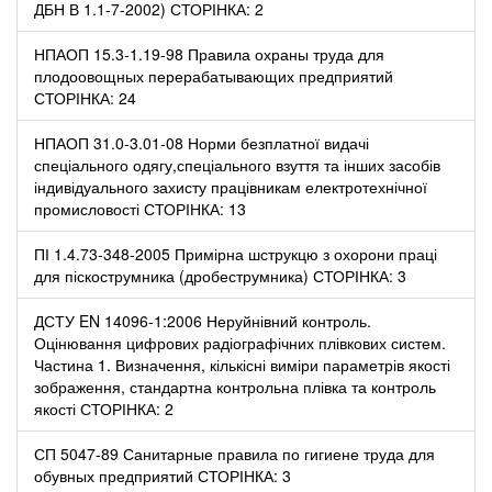
ДБН В 1.1-7-2002) СТОРІНКА: 2
НПАОП 15.3-1.19-98 Правила охраны труда для
плодоовощных перерабатывающих предприятий
СТОРІНКА: 24
НПАОП 31.0-3.01-08 Норми безплатної видачі
спеціального одягу,спеціального взуття та інших засобів
індивідуального захисту працівникам електротехнічної
промисловості СТОРІНКА: 13
ПІ 1.4.73-348-2005 Примірна шструкцю з охорони праці
для піскострумника (дробеструмника) СТОРІНКА: 3
ДСТУ EN 14096-1:2006 Неруйнівний контроль.
Оцінювання цифрових радіографічних плівкових систем.
Частина 1. Визначення, кількісні виміри параметрів якості
зображення, стандартна контрольна плівка та контроль
якості СТОРІНКА: 2
СП 5047-89 Санитарные правила по гигиене труда для
обувных предприятий СТОРІНКА: 3