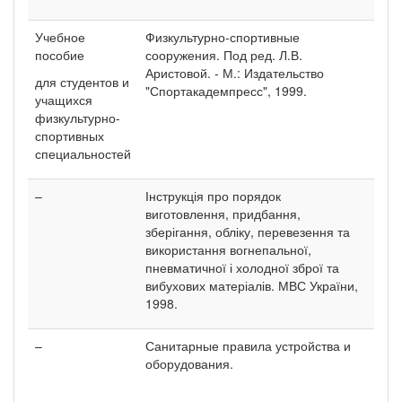
Учебное
Физкультурно-спортивные
пособие
сооружения. Под ред. Л.В.
Аристовой. - М.: Издательство
для студентов и
"Спортакадемпресс", 1999.
учащихся
физкультурно-
спортивных
специальностей
–
Інструкція про порядок
виготовлення, придбання,
зберігання, обліку, перевезення та
використання вогнепальної,
пневматичної і холодної зброї та
вибухових матеріалів. МВС України,
1998.
–
Санитарные правила устройства и
оборудования.