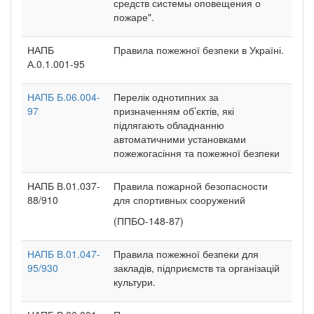
средств системы оповещения о
пожаре".
НАПБ
Правила пожежної безпеки в Україні.
А.0.1.001-95
НАПБ Б.06.004-
Перелік однотипних за
97
призначенням об’єктів, які
підлягають обладнанню
автоматичними установками
пожежогасіння та пожежної безпеки
НАПБ В.01.037-
Правила пожарной безопасности
88/910
для спортивных сооружений
(ППБО-148-87)
НАПБ В.01.047-
Правила пожежної безпеки для
95/930
закладів, підприємств та організацій
культури.