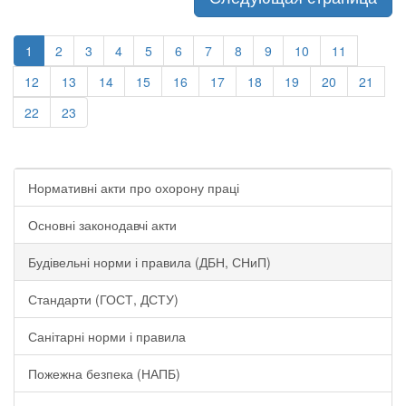
1
2
3
4
5
6
7
8
9
10
11
12
13
14
15
16
17
18
19
20
21
22
23
Нормативні акти про охорону праці
Основні законодавчі акти
Будівельні норми і правила (ДБН, СНиП)
Стандарти (ГОСТ, ДСТУ)
Санітарні норми і правила
Пожежна безпека (НАПБ)