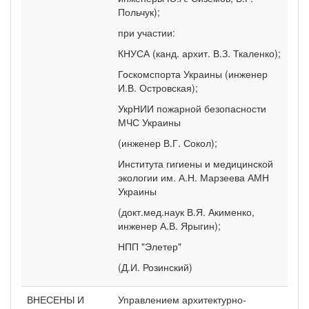
Польчук);
при участии:
КНУСА (канд. архит. В.З. Ткаленко);
Госкомспорта Украины (инженер
И.В. Островская);
УкрНИИ пожарной безопасности
МЧС Украины
(инженер В.Г. Сокол);
Института гигиены и медицинской
экологии им. А.Н. Марзеева АМН
Украины
(докт.мед.наук В.Я. Акименко,
инженер А.В. Ярыгин);
НПП "Элетер"
(Д.И. Розинский)
ВНЕСЕНЫ И
Управлением архитектурно-